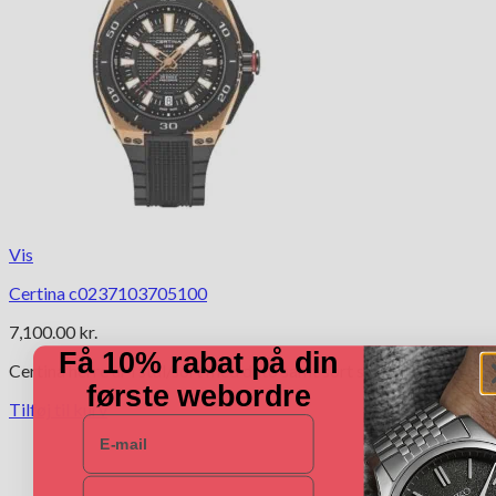
Vis
Certina c0237103705100
7,100.00
kr.
Få 10% rabat på din
Certina herre ur i stål/sort med dato samt sort silikone rem
første webordre
Tilføj til kurv
E-mail
Navn