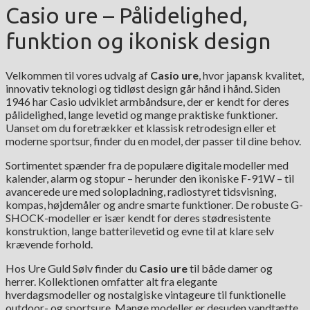
Casio ure – Pålidelighed,
funktion og ikonisk design
Velkommen til vores udvalg af
Casio ure
, hvor japansk kvalitet,
innovativ teknologi og tidløst design går hånd i hånd. Siden
1946 har Casio udviklet armbåndsure, der er kendt for deres
pålidelighed, lange levetid og mange praktiske funktioner.
Uanset om du foretrækker et klassisk retrodesign eller et
moderne sportsur, finder du en model, der passer til dine behov.
Sortimentet spænder fra de populære digitale modeller med
kalender, alarm og stopur – herunder den ikoniske F-91W – til
avancerede ure med solopladning, radiostyret tidsvisning,
kompas, højdemåler og andre smarte funktioner. De robuste G-
SHOCK-modeller er især kendt for deres stødresistente
konstruktion, lange batterilevetid og evne til at klare selv
krævende forhold.
Hos Ure Guld Sølv finder du
Casio ure
til både damer og
herrer. Kollektionen omfatter alt fra elegante
hverdagsmodeller og nostalgiske vintageure til funktionelle
outdoor- og sportsure. Mange modeller er desuden vandtætte