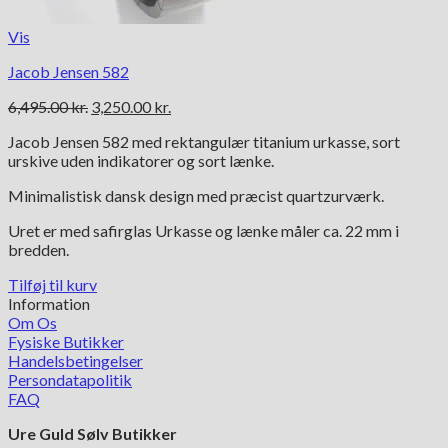
Vis
Jacob Jensen 582
Den
Den
6,495.00
kr.
3,250.00
kr.
oprindelige
aktuelle
Jacob Jensen 582 med rektangulær titanium urkasse, sort
pris
pris
urskive uden indikatorer og sort lænke.
var:
er:
6,495.00 kr..
3,250.00 kr..
Minimalistisk dansk design med præcist quartzurværk.
Uret er med safirglas Urkasse og lænke måler ca. 22 mm i
bredden.
Tilføj til kurv
Information
Om Os
Fysiske Butikker
Handelsbetingelser
Persondatapolitik
FAQ
Ure Guld Sølv Butikker