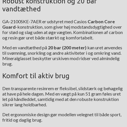
Robust konstruktion og 20 bar
vandtæthed
GA-2100SKE-7AER er udstyret med Casios
Carbon Core
Guard
-konstruktion, som giver høj modstandsdygtighed over
for stød og slag uden at øge vægten. Kombinationen af carbon
og resin gør uret både stærkt og komfortabelt.
Med en vandtæthed på
20 bar (200 meter)
kan uret anvendes
til svømning, snorkling og andre aktiviteter i og omkring vand.
Mineralglasset beskytter urskiven mod ridser ved almindelig
brug.
Komfort til aktiv brug
Den transparente resinrem er fleksibel, slidstærk og behagelig
at have på hele dagen. Med en vægt på kun 51 gram føles uret
let på håndleddet, samtidig med at den robuste konstruktion
sikrer lang holdbarhed.
Det ergonomiske design gør modellen velegnet til både sport,
fritid og daglig brug.