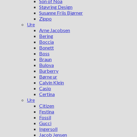
Son of Noa
Støvring Design
Susanne Friis Bjørner
Zippo
Ure
Arne Jacobsen
Bering
Boccia
Bonett
Boss
Braun
Bulova
Burberry
Børne ur
Calvin Klein
Casio
Certina
Ure
Citizen
Festina
Fossil
Gucci
Ingersoll
Jacob Jensen