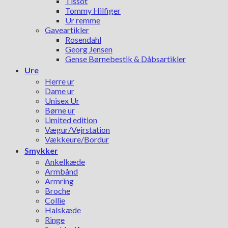
Tissot
Tommy Hilfiger
Ur remme
Gaveartikler
Rosendahl
Georg Jensen
Gense Børnebestik & Dåbsartikler
Ure
Herre ur
Dame ur
Unisex Ur
Børne ur
Limited edition
Vægur/Vejrstation
Vækkeure/Bordur
Smykker
Ankelkæde
Armbånd
Armring
Broche
Collie
Halskæde
Ringe