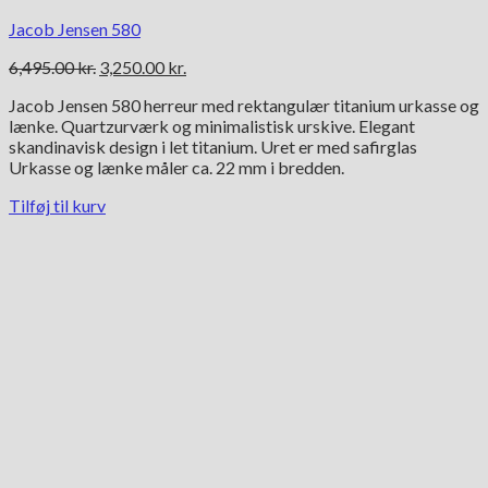
Jacob Jensen 580
Den
Den
6,495.00
kr.
3,250.00
kr.
oprindelige
aktuelle
Jacob Jensen 580 herreur med rektangulær titanium urkasse og
pris
pris
lænke. Quartzurværk og minimalistisk urskive. Elegant
var:
er:
skandinavisk design i let titanium. Uret er med safirglas
6,495.00 kr..
3,250.00 kr..
Urkasse og lænke måler ca. 22 mm i bredden.
Tilføj til kurv