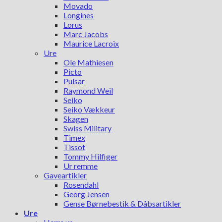
Movado
Longines
Lorus
Marc Jacobs
Maurice Lacroix
Ure
Ole Mathiesen
Picto
Pulsar
Raymond Weil
Seiko
Seiko Vækkeur
Skagen
Swiss Military
Timex
Tissot
Tommy Hilfiger
Ur remme
Gaveartikler
Rosendahl
Georg Jensen
Gense Børnebestik & Dåbsartikler
Ure