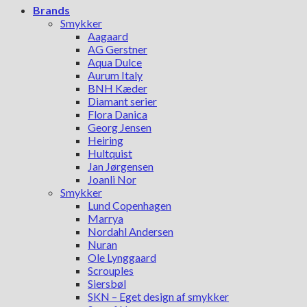
Brands
Smykker
Aagaard
AG Gerstner
Aqua Dulce
Aurum Italy
BNH Kæder
Diamant serier
Flora Danica
Georg Jensen
Heiring
Hultquist
Jan Jørgensen
Joanli Nor
Smykker
Lund Copenhagen
Marrya
Nordahl Andersen
Nuran
Ole Lynggaard
Scrouples
Siersbøl
SKN – Eget design af smykker