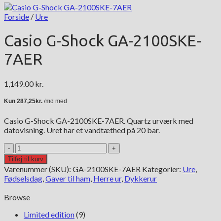
Forside
/
Ure
Casio G-Shock GA-2100SKE-
7AER
1,149.00
kr.
Casio G-Shock GA-2100SKE-7AER. Quartz urværk med
datovisning. Uret har et vandtæthed på 20 bar.
Casio
G-
Tilføj til kurv
Shock
Varenummer (SKU):
GA-2100SKE-7AER
Kategorier:
Ure
,
GA-
Fødselsdag
,
Gaver til ham
,
Herre ur
,
Dykkerur
2100SKE-
7AER
Browse
antal
Limited edition
(9)