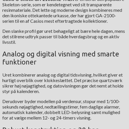
Skeleton-serie, som er kendetegnet ved sit transparente
resinmateriale. Det lette og moderne design kombineres med
den ikoniske ottekantede urkasse, der har gjort GA-2100-
serien til en af Casios mest eftertragtede kollektioner.
Den slanke profil gør uret behageligt at bære hele dagen, mens
det stilrene udtryk passer til både hverdagsbrug og en aktiv
livsstil.
Analog og digital visning med smarte
funktioner
Uret kombinerer analog og digital tidsvisning, hvilket giver et
hurtigt overblik over klokkeslættet. Det præcise quartzværk
sikrer høj nøjagtighed, og datovisningen gør det nemt at holde
styr på kalenderen.
Derudover byder modellen på verdensur, stopur med 1/100-
sekunds nøjagtighed, nedtællingstimer, fem daglige alarmer,
automatisk kalender, dobbelt LED-belysning samt mulighed
for at vælge mellem 12- og 24-timers visning.