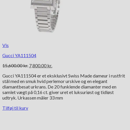
Vis
Gucci YA111504
Den
Den
15,600.00
kr.
7,800.00
kr.
oprindelige
aktuelle
Gucci YA111504 er et eksklusivt Swiss Made dameur i rustfrit
pris
pris
stål med en smuk hvid perlemor urskive og en elegant
var:
er:
diamantbesat urkrans. De 20 funklende diamanter med en
15,600.00 kr..
7,800.00 kr..
samlet vægt på 0,16 ct. giver uret et luksuriøst og tidløst
udtryk. Urkassen måler 33 mm
Tilføj til kurv