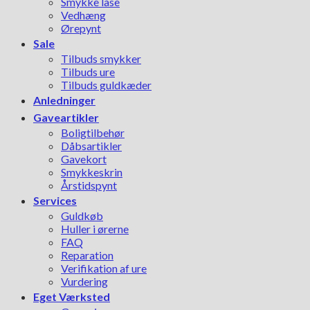
Smykke låse
Vedhæng
Ørepynt
Sale
Tilbuds smykker
Tilbuds ure
Tilbuds guldkæder
Anledninger
Gaveartikler
Boligtilbehør
Dåbsartikler
Gavekort
Smykkeskrin
Årstidspynt
Services
Guldkøb
Huller i ørerne
FAQ
Reparation
Verifikation af ure
Vurdering
Eget Værksted