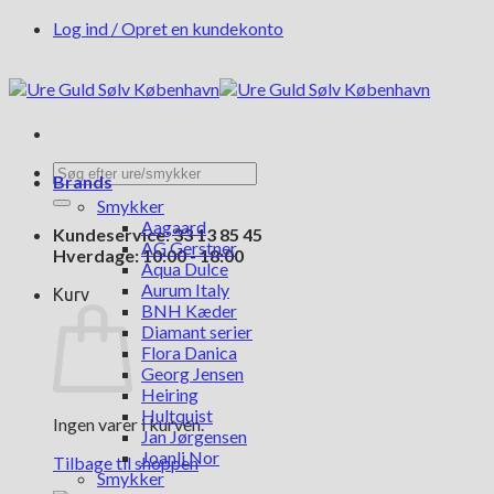
Fortsæt
Log ind / Opret en kundekonto
til
indhold
Søg
Brands
efter:
Smykker
Aagaard
Kundeservice: 33 13 85 45
AG Gerstner
Hverdage: 10:00 - 18:00
Aqua Dulce
Aurum Italy
Kurv
BNH Kæder
Diamant serier
Flora Danica
Georg Jensen
Heiring
Hultquist
Ingen varer i kurven.
Jan Jørgensen
Joanli Nor
Tilbage til shoppen
Smykker