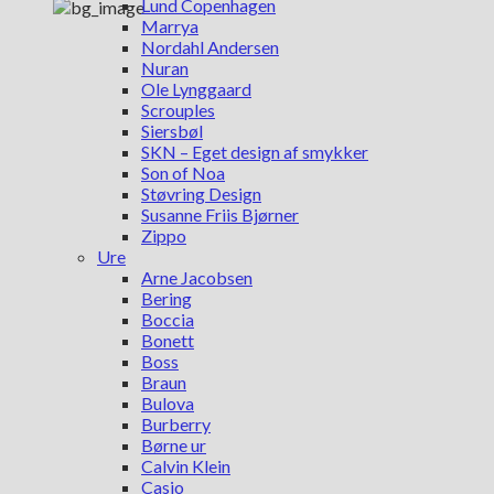
Lund Copenhagen
Marrya
Nordahl Andersen
Nuran
Ole Lynggaard
Scrouples
Siersbøl
SKN – Eget design af smykker
Son of Noa
Støvring Design
Susanne Friis Bjørner
Zippo
Ure
Arne Jacobsen
Bering
Boccia
Bonett
Boss
Braun
Bulova
Burberry
Børne ur
Calvin Klein
Casio