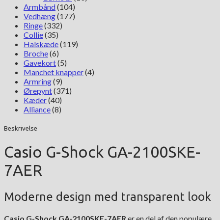
Armbånd
(104)
Vedhæng
(177)
Ringe
(332)
Collie
(35)
Halskæde
(119)
Broche
(6)
Gavekort
(5)
Manchet knapper
(4)
Armring
(9)
Ørepynt
(371)
Kæder
(40)
Alliance
(8)
Beskrivelse
Casio G-Shock GA-2100SKE-
7AER
Moderne design med transparent look
Casio G-Shock GA-2100SKE-7AER
er en del af den populære