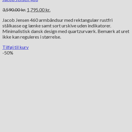
Den
Den
3,590.00
kr.
1,795.00
kr.
oprindelige
aktuelle
Jacob Jensen 460 armbåndsur med rektangulær rustfri
pris
pris
stålkasse og lænke samt sort urskive uden indikatorer.
var:
er:
Minimalistisk dansk design med quartzurværk. Bemærk at uret
3,590.00 kr..
1,795.00 kr..
ikke kan reguleres i størrelse.
Tilføj til kurv
-50%