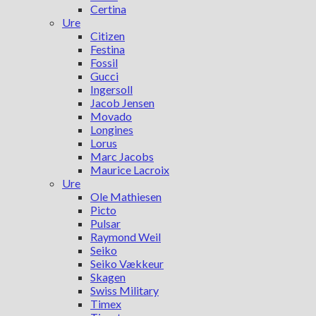
Certina
Ure
Citizen
Festina
Fossil
Gucci
Ingersoll
Jacob Jensen
Movado
Longines
Lorus
Marc Jacobs
Maurice Lacroix
Ure
Ole Mathiesen
Picto
Pulsar
Raymond Weil
Seiko
Seiko Vækkeur
Skagen
Swiss Military
Timex