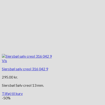
Vis
Siersbøl sølv creol 316 042 9
295.00
kr.
Siersbøl Sølv creol 13 mm.
Tilføj til kurv
-50%