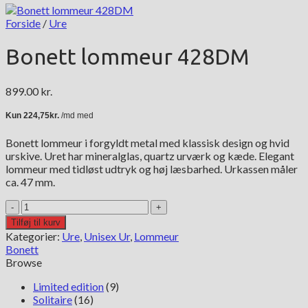
Forside
/
Ure
Bonett lommeur 428DM
899.00
kr.
Bonett lommeur i forgyldt metal med klassisk design og hvid
urskive. Uret har mineralglas, quartz urværk og kæde. Elegant
lommeur med tidløst udtryk og høj læsbarhed. Urkassen måler
ca. 47 mm.
Bonett
lommeur
Tilføj til kurv
428DM
Kategorier:
Ure
,
Unisex Ur
,
Lommeur
antal
Bonett
Browse
Limited edition
(9)
Solitaire
(16)