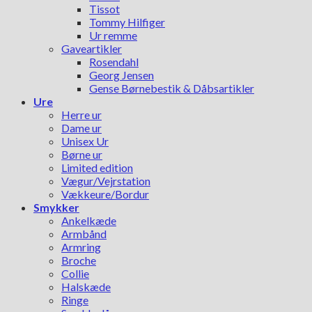
Tissot
Tommy Hilfiger
Ur remme
Gaveartikler
Rosendahl
Georg Jensen
Gense Børnebestik & Dåbsartikler
Ure
Herre ur
Dame ur
Unisex Ur
Børne ur
Limited edition
Vægur/Vejrstation
Vækkeure/Bordur
Smykker
Ankelkæde
Armbånd
Armring
Broche
Collie
Halskæde
Ringe