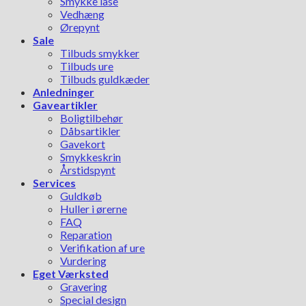
Smykke låse
Vedhæng
Ørepynt
Sale
Tilbuds smykker
Tilbuds ure
Tilbuds guldkæder
Anledninger
Gaveartikler
Boligtilbehør
Dåbsartikler
Gavekort
Smykkeskrin
Årstidspynt
Services
Guldkøb
Huller i ørerne
FAQ
Reparation
Verifikation af ure
Vurdering
Eget Værksted
Gravering
Special design