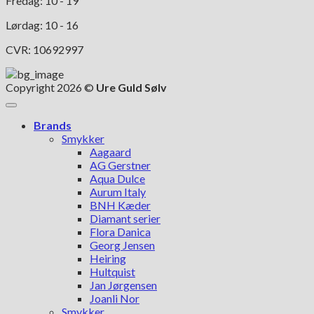
Fredag: 10 - 19
Lørdag: 10 - 16
CVR: 10692997
Copyright 2026 ©
Ure Guld Sølv
Brands
Smykker
Aagaard
AG Gerstner
Aqua Dulce
Aurum Italy
BNH Kæder
Diamant serier
Flora Danica
Georg Jensen
Heiring
Hultquist
Jan Jørgensen
Joanli Nor
Smykker