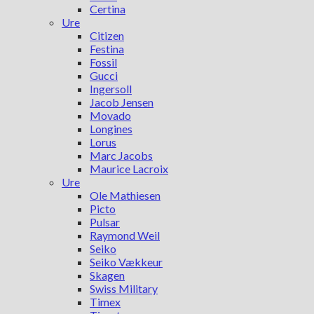
Certina
Ure
Citizen
Festina
Fossil
Gucci
Ingersoll
Jacob Jensen
Movado
Longines
Lorus
Marc Jacobs
Maurice Lacroix
Ure
Ole Mathiesen
Picto
Pulsar
Raymond Weil
Seiko
Seiko Vækkeur
Skagen
Swiss Military
Timex