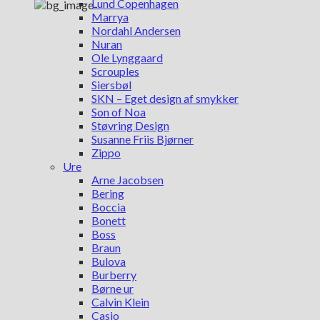
Lund Copenhagen
Marrya
Nordahl Andersen
Nuran
Ole Lynggaard
Scrouples
Siersbøl
SKN – Eget design af smykker
Son of Noa
Støvring Design
Susanne Friis Bjørner
Zippo
Ure
Arne Jacobsen
Bering
Boccia
Bonett
Boss
Braun
Bulova
Burberry
Børne ur
Calvin Klein
Casio