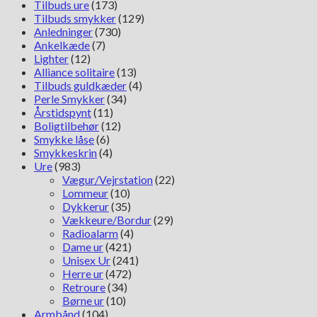
Tilbuds ure
(173)
Tilbuds smykker
(129)
Anledninger
(730)
Ankelkæde
(7)
Lighter
(12)
Alliance solitaire
(13)
Tilbuds guldkæder
(4)
Perle Smykker
(34)
Årstidspynt
(11)
Boligtilbehør
(12)
Smykke låse
(6)
Smykkeskrin
(4)
Ure
(983)
Vægur/Vejrstation
(22)
Lommeur
(10)
Dykkerur
(35)
Vækkeure/Bordur
(29)
Radioalarm
(4)
Dame ur
(421)
Unisex Ur
(241)
Herre ur
(472)
Retroure
(34)
Børne ur
(10)
Armbånd
(104)