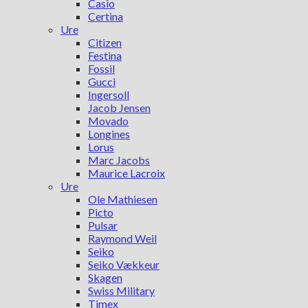
Casio
Certina
Ure
Citizen
Festina
Fossil
Gucci
Ingersoll
Jacob Jensen
Movado
Longines
Lorus
Marc Jacobs
Maurice Lacroix
Ure
Ole Mathiesen
Picto
Pulsar
Raymond Weil
Seiko
Seiko Vækkeur
Skagen
Swiss Military
Timex