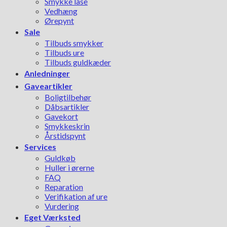
Smykke låse
Vedhæng
Ørepynt
Sale
Tilbuds smykker
Tilbuds ure
Tilbuds guldkæder
Anledninger
Gaveartikler
Boligtilbehør
Dåbsartikler
Gavekort
Smykkeskrin
Årstidspynt
Services
Guldkøb
Huller i ørerne
FAQ
Reparation
Verifikation af ure
Vurdering
Eget Værksted