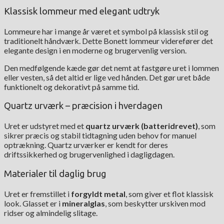
Klassisk lommeur med elegant udtryk
Lommeure har i mange år været et symbol på klassisk stil og
traditionelt håndværk. Dette Bonett lommeur viderefører det
elegante design i en moderne og brugervenlig version.
Den medfølgende kæde gør det nemt at fastgøre uret i lommen
eller vesten, så det altid er lige ved hånden. Det gør uret både
funktionelt og dekorativt på samme tid.
Quartz urværk – præcision i hverdagen
Uret er udstyret med et
quartz urværk (batteridrevet)
, som
sikrer præcis og stabil tidtagning uden behov for manuel
optrækning. Quartz urværker er kendt for deres
driftssikkerhed og brugervenlighed i dagligdagen.
Materialer til daglig brug
Uret er fremstillet i
forgyldt metal
, som giver et flot klassisk
look. Glasset er i
mineralglas
, som beskytter urskiven mod
ridser og almindelig slitage.