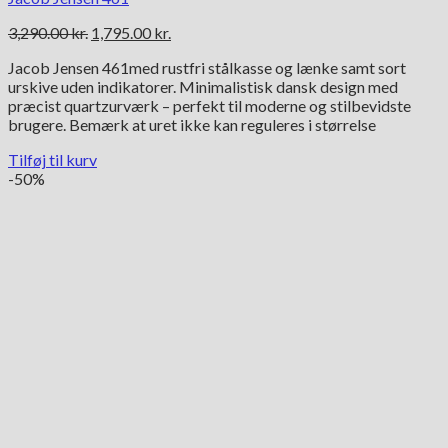
Den
Den
3,290.00
kr.
1,795.00
kr.
oprindelige
aktuelle
Jacob Jensen 461med rustfri stålkasse og lænke samt sort
pris
pris
urskive uden indikatorer. Minimalistisk dansk design med
var:
er:
præcist quartzurværk – perfekt til moderne og stilbevidste
3,290.00 kr..
1,795.00 kr..
brugere. Bemærk at uret ikke kan reguleres i størrelse
Tilføj til kurv
-50%