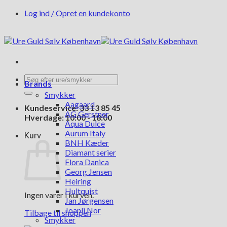
Fortsæt
Log ind / Opret en kundekonto
til
indhold
Søg
Brands
efter:
Smykker
Aagaard
Kundeservice: 33 13 85 45
AG Gerstner
Hverdage: 10:00 - 18:00
Aqua Dulce
Aurum Italy
Kurv
BNH Kæder
Diamant serier
Flora Danica
Georg Jensen
Heiring
Hultquist
Ingen varer i kurven.
Jan Jørgensen
Joanli Nor
Tilbage til shoppen
Smykker