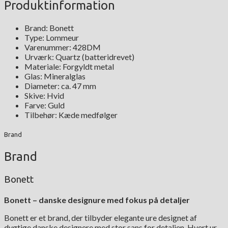
Produktinformation
Brand: Bonett
Type: Lommeur
Varenummer: 428DM
Urværk: Quartz (batteridrevet)
Materiale: Forgyldt metal
Glas: Mineralglas
Diameter: ca. 47 mm
Skive: Hvid
Farve: Guld
Tilbehør: Kæde medfølger
Brand
Brand
Bonett
Bonett – danske designure med fokus på detaljer
Bonett er et brand, der tilbyder elegante ure designet af
dygtige danske designere med stor sans for detaljen. Hvert ur