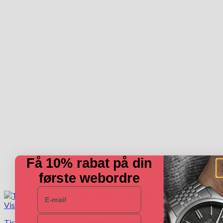
Få 10% rabat på din
første webordre
E-mail
Vis
Navn
Tissot Powermatic 80 T0994071104800