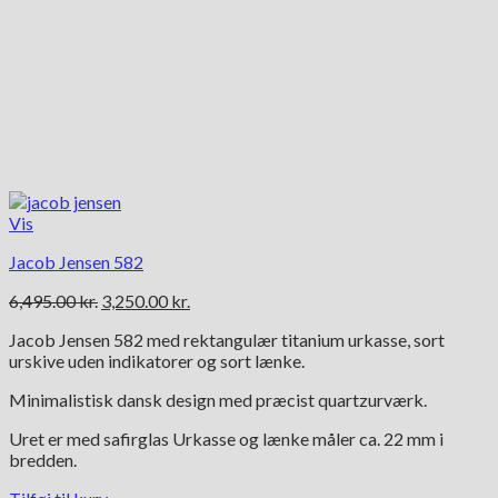
Vis
Jacob Jensen 582
Den
Den
6,495.00
kr.
3,250.00
kr.
oprindelige
aktuelle
Jacob Jensen 582 med rektangulær titanium urkasse, sort
pris
pris
urskive uden indikatorer og sort lænke.
var:
er:
6,495.00 kr..
3,250.00 kr..
Minimalistisk dansk design med præcist quartzurværk.
Uret er med safirglas Urkasse og lænke måler ca. 22 mm i
bredden.