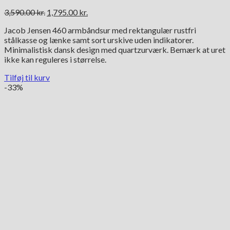
Den
Den
3,590.00
kr.
1,795.00
kr.
oprindelige
aktuelle
Jacob Jensen 460 armbåndsur med rektangulær rustfri
pris
pris
stålkasse og lænke samt sort urskive uden indikatorer.
var:
er:
Minimalistisk dansk design med quartzurværk. Bemærk at uret
3,590.00 kr..
1,795.00 kr..
ikke kan reguleres i størrelse.
Tilføj til kurv
-33%