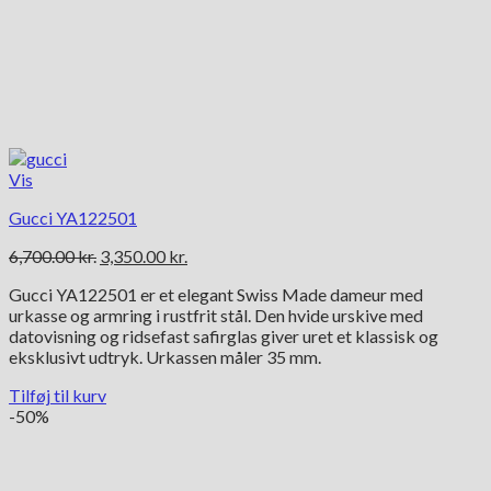
Vis
Gucci YA122501
Den
Den
6,700.00
kr.
3,350.00
kr.
oprindelige
aktuelle
Gucci YA122501 er et elegant Swiss Made dameur med
pris
pris
urkasse og armring i rustfrit stål. Den hvide urskive med
var:
er:
datovisning og ridsefast safirglas giver uret et klassisk og
6,700.00 kr..
3,350.00 kr..
eksklusivt udtryk. Urkassen måler 35 mm.
Tilføj til kurv
-50%