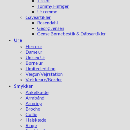
Tissot
Tommy Hilfiger
Ur remme
Gaveartikler
Rosendahl
Georg Jensen
Gense Børnebestik & Dåbsartikler
Ure
Herre ur
Dame ur
Unisex Ur
Børne ur
Limited edition
Vægur/Vejrstation
Vækkeure/Bordur
Smykker
Ankelkæde
Armbånd
Armring
Broche
Collie
Halskæde
Ringe