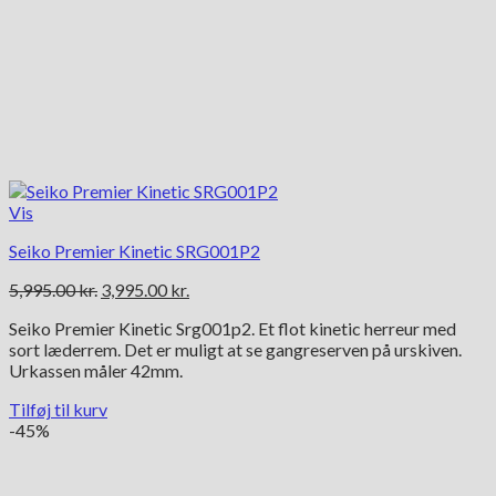
Vis
Seiko Premier Kinetic SRG001P2
Den
Den
5,995.00
kr.
3,995.00
kr.
oprindelige
aktuelle
Seiko Premier Kinetic Srg001p2. Et flot kinetic herreur med
pris
pris
sort læderrem. Det er muligt at se gangreserven på urskiven.
var:
er:
Urkassen måler 42mm.
5,995.00 kr..
3,995.00 kr..
Tilføj til kurv
-45%