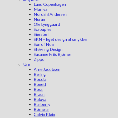
Lund Copenhagen
Marrya
Nordahl Andersen
Nuran
Ole Lynggaard
Scrouples
Siersbøl
SKN – Eget design af smykker
Son of Noa
Støvring Design
Susanne Friis Bjørner
Zippo
Ure
Arne Jacobsen
Bering
Boccia
Bonett
Boss
Braun
Bulova
Burberry
Børne ur
Calvin Klein