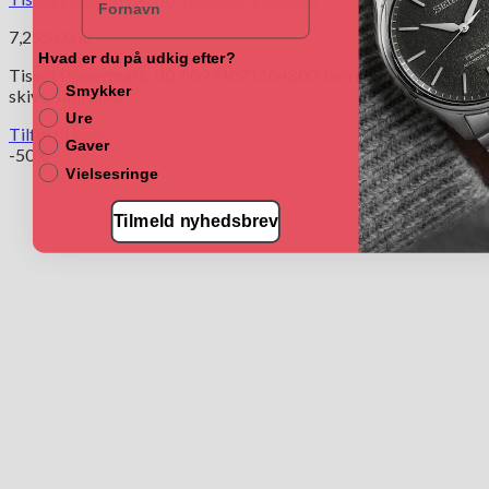
7,295.00
kr.
Hvad er du på udkig efter?
Tissot Powermatic 80 T0994071104800, herreur i stål med blå
Smykker
skive, safirglas.
Ure
Tilføj til kurv
Gaver
-50%
Vielsesringe
Tilmeld nyhedsbrev