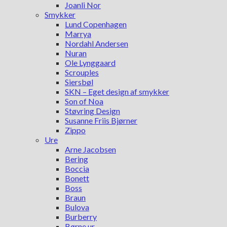
Joanli Nor
Smykker
Lund Copenhagen
Marrya
Nordahl Andersen
Nuran
Ole Lynggaard
Scrouples
Siersbøl
SKN – Eget design af smykker
Son of Noa
Støvring Design
Susanne Friis Bjørner
Zippo
Ure
Arne Jacobsen
Bering
Boccia
Bonett
Boss
Braun
Bulova
Burberry
Børne ur