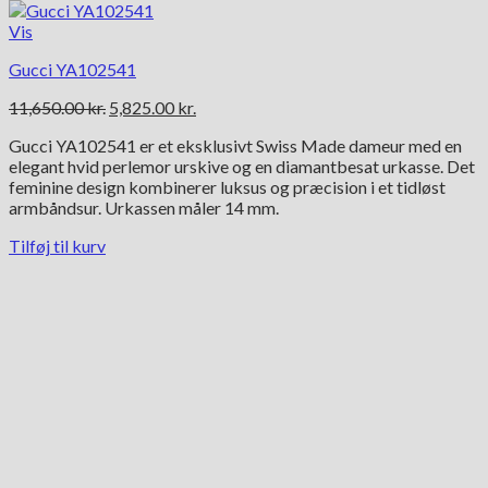
Vis
Gucci YA102541
Den
Den
11,650.00
kr.
5,825.00
kr.
oprindelige
aktuelle
Gucci YA102541 er et eksklusivt Swiss Made dameur med en
pris
pris
elegant hvid perlemor urskive og en diamantbesat urkasse. Det
var:
er:
feminine design kombinerer luksus og præcision i et tidløst
11,650.00 kr..
5,825.00 kr..
armbåndsur. Urkassen måler 14 mm.
Tilføj til kurv