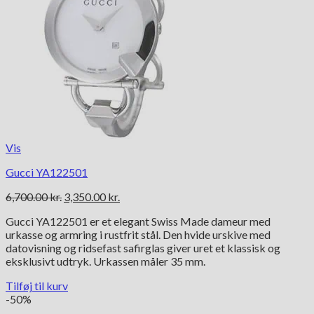
Vis
Gucci YA122501
Den
Den
6,700.00
kr.
3,350.00
kr.
oprindelige
aktuelle
Gucci YA122501 er et elegant Swiss Made dameur med
pris
pris
urkasse og armring i rustfrit stål. Den hvide urskive med
var:
er:
datovisning og ridsefast safirglas giver uret et klassisk og
6,700.00 kr..
3,350.00 kr..
eksklusivt udtryk. Urkassen måler 35 mm.
Tilføj til kurv
-50%