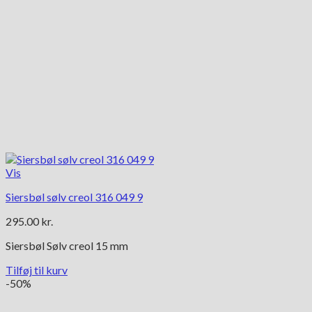
Vis
Siersbøl sølv creol 316 049 9
295.00
kr.
Siersbøl Sølv creol 15 mm
Tilføj til kurv
-50%