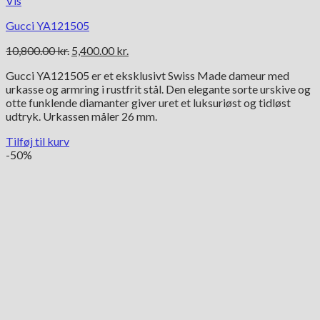
Vis
Gucci YA121505
Den
Den
10,800.00
kr.
5,400.00
kr.
oprindelige
aktuelle
Gucci YA121505 er et eksklusivt Swiss Made dameur med
pris
pris
urkasse og armring i rustfrit stål. Den elegante sorte urskive og
var:
er:
otte funklende diamanter giver uret et luksuriøst og tidløst
10,800.00 kr..
5,400.00 kr..
udtryk. Urkassen måler 26 mm.
Tilføj til kurv
-50%