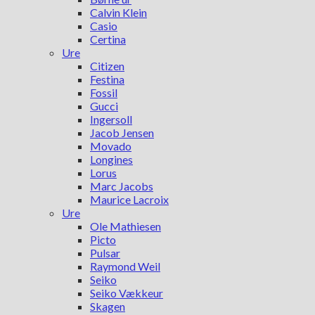
Calvin Klein
Casio
Certina
Ure
Citizen
Festina
Fossil
Gucci
Ingersoll
Jacob Jensen
Movado
Longines
Lorus
Marc Jacobs
Maurice Lacroix
Ure
Ole Mathiesen
Picto
Pulsar
Raymond Weil
Seiko
Seiko Vækkeur
Skagen