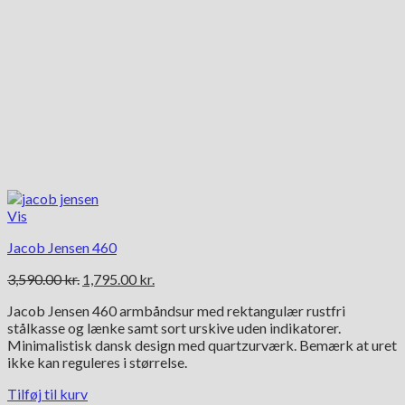
Vis
Jacob Jensen 460
Den
Den
3,590.00
kr.
1,795.00
kr.
oprindelige
aktuelle
Jacob Jensen 460 armbåndsur med rektangulær rustfri
pris
pris
stålkasse og lænke samt sort urskive uden indikatorer.
var:
er:
Minimalistisk dansk design med quartzurværk. Bemærk at uret
3,590.00 kr..
1,795.00 kr..
ikke kan reguleres i størrelse.
Tilføj til kurv