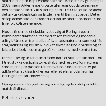
materialer og en inspirerende historie. Brandet blev grundlagt i
2008, men rødderne går tilbage til en episk opdagelsesrejse:
den danske søfarer Vitus Bering, som i 1700-tallet udforskede
det arktiske landskab og lagde navn til Beringstrædet. Det er
netop denne iskolde skønhed, der har inspireret brandets rene
linjer og kølige elegance.
Hos os finder du et eksklusivt udvalg af Bering ure, der
kombinerer funktionalitet med et sofistikeret og moderne
udtryk. Urene er fremstillet af kvalitetsmaterialer som rustfrit
stål, safirglas og keramik, hvilket sikrer lang holdbarhed og et
luksuriøst look – uden at gå på kompromis med komforten.
Med et Bering ur får du mere end bare et stilfuldt tilbehør – du
får et stykke designhistorie, skabt med respekt for naturens
rene linjer og en passion for innovation. Uanset om du er på
udkig efter et klassisk herreur eller et elegant dameur, har
Bering noget for enhver smag.
Opdag vores udvalg af Bering ure i dag, og find det perfekte
match til din stil.
Relaterede varer