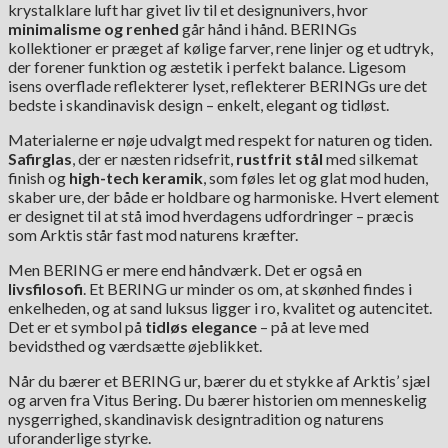
krystalklare luft har givet liv til et designunivers, hvor
minimalisme og
renhed
går hånd i hånd. BERINGs
kollektioner er præget af kølige farver, rene linjer og et udtryk,
der forener funktion og æstetik i perfekt balance. Ligesom
isens overflade reflekterer lyset, reflekterer BERINGs ure det
bedste i skandinavisk design – enkelt, elegant og tidløst.
Materialerne er nøje udvalgt med respekt for naturen og tiden.
Safirglas
, der er næsten ridsefrit,
rustfrit stål
med silkemat
finish og
high-tech keramik
, som føles let og glat mod huden,
skaber ure, der både er holdbare og harmoniske. Hvert element
er designet til at stå imod hverdagens udfordringer – præcis
som Arktis står fast mod naturens kræfter.
Men BERING er mere end håndværk. Det er også en
livsfilosofi
. Et BERING ur minder os om, at skønhed findes i
enkelheden, og at sand luksus ligger i ro, kvalitet og autencitet.
Det er et symbol på
tidløs elegance
– på at leve med
bevidsthed og værdsætte øjeblikket.
Når du bærer et BERING ur, bærer du et stykke af Arktis’ sjæl
og arven fra Vitus Bering. Du bærer historien om menneskelig
nysgerrighed, skandinavisk designtradition og naturens
uforanderlige styrke.