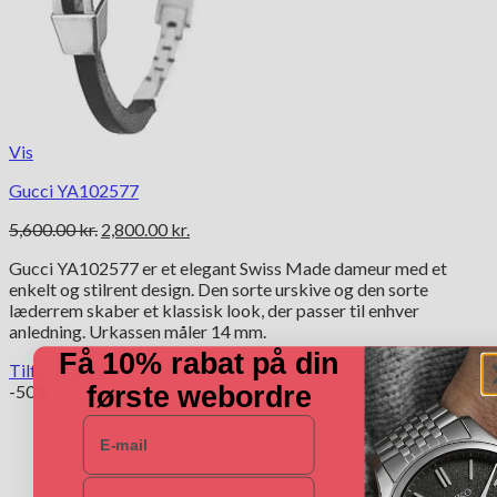
Vis
Gucci YA102577
Den
Den
5,600.00
kr.
2,800.00
kr.
oprindelige
aktuelle
Gucci YA102577 er et elegant Swiss Made dameur med et
pris
pris
enkelt og stilrent design. Den sorte urskive og den sorte
var:
er:
læderrem skaber et klassisk look, der passer til enhver
5,600.00 kr..
2,800.00 kr..
anledning. Urkassen måler 14 mm.
Få 10% rabat på din
Tilføj til kurv
-50%
første webordre
E-mail
Navn