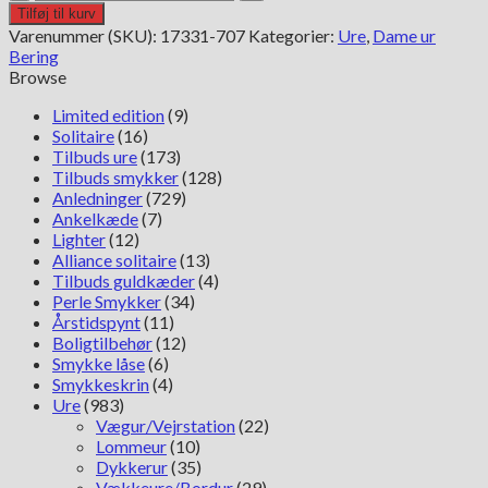
Solar
Tilføj til kurv
17331-
Varenummer (SKU):
17331-707
Kategorier:
Ure
,
Dame ur
707
Bering
antal
Browse
Limited edition
(9)
Solitaire
(16)
Tilbuds ure
(173)
Tilbuds smykker
(128)
Anledninger
(729)
Ankelkæde
(7)
Lighter
(12)
Alliance solitaire
(13)
Tilbuds guldkæder
(4)
Perle Smykker
(34)
Årstidspynt
(11)
Boligtilbehør
(12)
Smykke låse
(6)
Smykkeskrin
(4)
Ure
(983)
Vægur/Vejrstation
(22)
Lommeur
(10)
Dykkerur
(35)
Vækkeure/Bordur
(29)