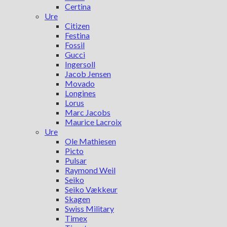
Certina
Ure
Citizen
Festina
Fossil
Gucci
Ingersoll
Jacob Jensen
Movado
Longines
Lorus
Marc Jacobs
Maurice Lacroix
Ure
Ole Mathiesen
Picto
Pulsar
Raymond Weil
Seiko
Seiko Vækkeur
Skagen
Swiss Military
Timex