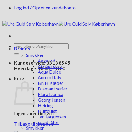
Fortsæt
Log ind / Opret en kundekonto
til
indhold
Søg
Brands
efter:
Smykker
Aagaard
Kundeservice: 33 13 85 45
AG Gerstner
Hverdage: 10:00 - 18:00
Aqua Dulce
Aurum Italy
Kurv
BNH Kæder
Diamant serier
Flora Danica
Georg Jensen
Heiring
Hultquist
Ingen varer i kurven.
Jan Jørgensen
Joanli Nor
Tilbage til shoppen
Smykker