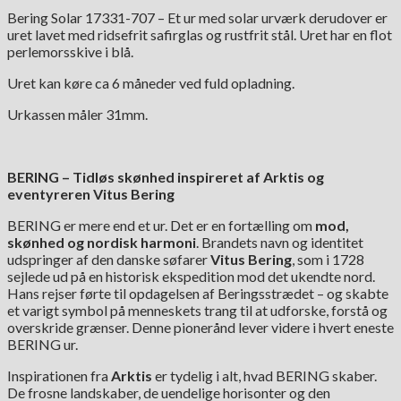
Bering Solar 17331-707 – Et ur med solar urværk derudover er
uret lavet med ridsefrit safirglas og rustfrit stål. Uret har en flot
perlemorsskive i blå.
Uret kan køre ca 6 måneder ved fuld opladning.
Urkassen måler 31mm.
BERING – Tidløs skønhed inspireret af Arktis og
eventyreren Vitus Bering
BERING er mere end et ur. Det er en fortælling om
mod,
skønhed og nordisk harmoni
. Brandets navn og identitet
udspringer af den danske søfarer
Vitus Bering
, som i 1728
sejlede ud på en historisk ekspedition mod det ukendte nord.
Hans rejser førte til opdagelsen af Beringsstrædet – og skabte
et varigt symbol på menneskets trang til at udforske, forstå og
overskride grænser. Denne pionerånd lever videre i hvert eneste
BERING ur.
Inspirationen fra
Arktis
er tydelig i alt, hvad BERING skaber.
De frosne landskaber, de uendelige horisonter og den