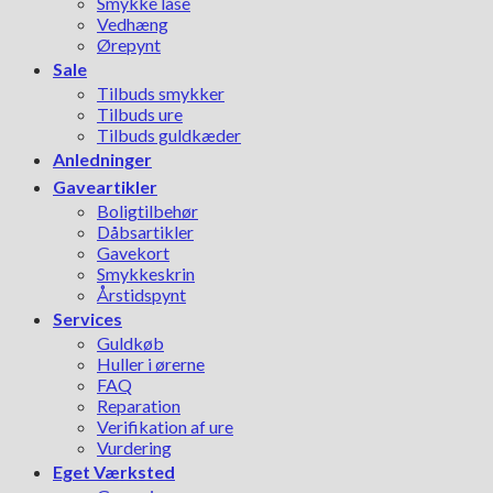
Smykke låse
Vedhæng
Ørepynt
Sale
Tilbuds smykker
Tilbuds ure
Tilbuds guldkæder
Anledninger
Gaveartikler
Boligtilbehør
Dåbsartikler
Gavekort
Smykkeskrin
Årstidspynt
Services
Guldkøb
Huller i ørerne
FAQ
Reparation
Verifikation af ure
Vurdering
Eget Værksted