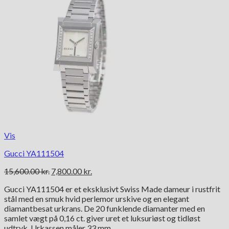
Vis
Gucci YA111504
Den
Den
15,600.00
kr.
7,800.00
kr.
oprindelige
aktuelle
Gucci YA111504 er et eksklusivt Swiss Made dameur i rustfrit
pris
pris
stål med en smuk hvid perlemor urskive og en elegant
var:
er:
diamantbesat urkrans. De 20 funklende diamanter med en
15,600.00 kr..
7,800.00 kr..
samlet vægt på 0,16 ct. giver uret et luksuriøst og tidløst
udtryk. Urkassen måler 33 mm