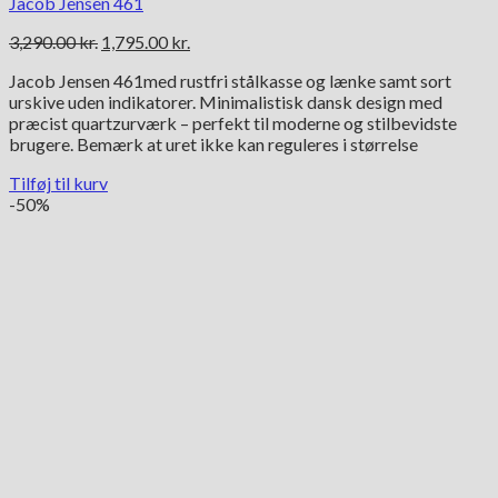
Jacob Jensen 461
Den
Den
3,290.00
kr.
1,795.00
kr.
oprindelige
aktuelle
Jacob Jensen 461med rustfri stålkasse og lænke samt sort
pris
pris
urskive uden indikatorer. Minimalistisk dansk design med
var:
er:
præcist quartzurværk – perfekt til moderne og stilbevidste
3,290.00 kr..
1,795.00 kr..
brugere. Bemærk at uret ikke kan reguleres i størrelse
Tilføj til kurv
-50%