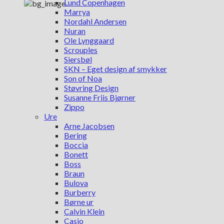
Lund Copenhagen
Marrya
Nordahl Andersen
Nuran
Ole Lynggaard
Scrouples
Siersbøl
SKN – Eget design af smykker
Son of Noa
Støvring Design
Susanne Friis Bjørner
Zippo
Ure
Arne Jacobsen
Bering
Boccia
Bonett
Boss
Braun
Bulova
Burberry
Børne ur
Calvin Klein
Casio