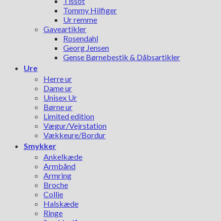
Tissot
Tommy Hilfiger
Ur remme
Gaveartikler
Rosendahl
Georg Jensen
Gense Børnebestik & Dåbsartikler
Ure
Herre ur
Dame ur
Unisex Ur
Børne ur
Limited edition
Vægur/Vejrstation
Vækkeure/Bordur
Smykker
Ankelkæde
Armbånd
Armring
Broche
Collie
Halskæde
Ringe