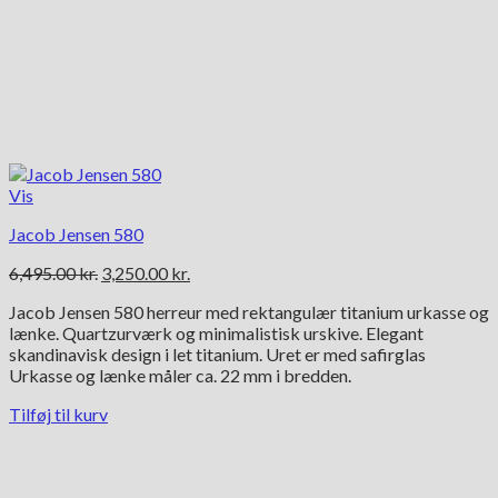
Vis
Jacob Jensen 580
Den
Den
6,495.00
kr.
3,250.00
kr.
oprindelige
aktuelle
Jacob Jensen 580 herreur med rektangulær titanium urkasse og
pris
pris
lænke. Quartzurværk og minimalistisk urskive. Elegant
var:
er:
skandinavisk design i let titanium. Uret er med safirglas
6,495.00 kr..
3,250.00 kr..
Urkasse og lænke måler ca. 22 mm i bredden.
Tilføj til kurv