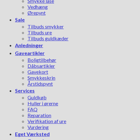
Smykke låse
Vedhæng
Ørepynt
Sale
Tilbuds smykker
Tilbuds ure
Tilbuds guldkæder
Anledninger
Gaveartikler
Boligtilbehør
Dåbsartikler
Gavekort
Smykkeskrin
Årstidspynt
Services
Guldkøb
Huller i ørerne
FAQ
Reparation
Verifikation af ure
Vurdering
Eget Værksted