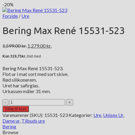
-20%
Forside
/
Ure
Bering Max René 15531-523
Den
Den
1,599.00
kr.
1,279.00
kr.
oprindelige
aktuelle
pris
pris
var:
er:
Bering Max René 15531-523.
1,599.00 kr..
1,279.00 kr..
Flot ur i mat sort med sort skive.
Rød silikonerem.
Uret har safirglas.
Urkassen måler 31 mm.
Bering
Max
Tilføj til kurv
René
Varenummer (SKU):
15531-523
Kategorier:
Ure
,
Unisex Ur
,
15531-
Dame ur
,
Tilbuds ure
523
Bering
antal
Browse