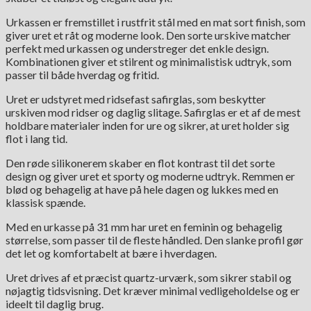
Urkassen er fremstillet i rustfrit stål med en mat sort finish, som
giver uret et råt og moderne look. Den sorte urskive matcher
perfekt med urkassen og understreger det enkle design.
Kombinationen giver et stilrent og minimalistisk udtryk, som
passer til både hverdag og fritid.
Uret er udstyret med ridsefast safirglas, som beskytter
urskiven mod ridser og daglig slitage. Safirglas er et af de mest
holdbare materialer inden for ure og sikrer, at uret holder sig
flot i lang tid.
Den røde silikonerem skaber en flot kontrast til det sorte
design og giver uret et sporty og moderne udtryk. Remmen er
blød og behagelig at have på hele dagen og lukkes med en
klassisk spænde.
Med en urkasse på 31 mm har uret en feminin og behagelig
størrelse, som passer til de fleste håndled. Den slanke profil gør
det let og komfortabelt at bære i hverdagen.
Uret drives af et præcist quartz-urværk, som sikrer stabil og
nøjagtig tidsvisning. Det kræver minimal vedligeholdelse og er
ideelt til daglig brug.