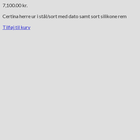
7,100.00
kr.
Certina herre ur i stål/sort med dato samt sort silikone rem
Tilføj til kurv