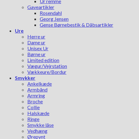
Ur remme
Gaveartikler
Rosendahl
Georg Jensen
Gense Børnebestik & Dåbsartikler
Ure
Herre ur
Dame ur
Unisex Ur
Børne ur
Limited edition
Vægur/Vejrstation
Vækkeure/Bordur
Smykker
Ankelkæde
Armbånd
Armring
Broche
Collie
Halskæde
Ringe
Smykke låse
Vedhæng
Ørepynt