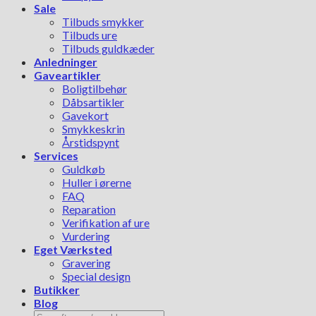
Sale
Tilbuds smykker
Tilbuds ure
Tilbuds guldkæder
Anledninger
Gaveartikler
Boligtilbehør
Dåbsartikler
Gavekort
Smykkeskrin
Årstidspynt
Services
Guldkøb
Huller i ørerne
FAQ
Reparation
Verifikation af ure
Vurdering
Eget Værksted
Gravering
Special design
Butikker
Blog
Søg