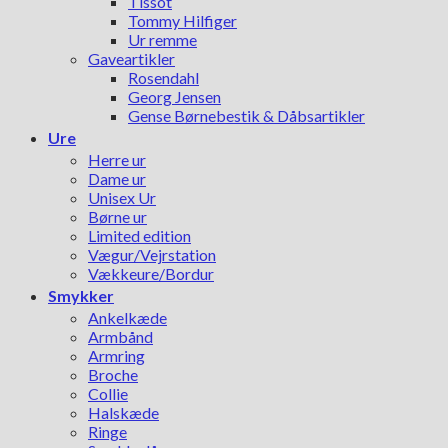
Tissot
Tommy Hilfiger
Ur remme
Gaveartikler
Rosendahl
Georg Jensen
Gense Børnebestik & Dåbsartikler
Ure
Herre ur
Dame ur
Unisex Ur
Børne ur
Limited edition
Vægur/Vejrstation
Vækkeure/Bordur
Smykker
Ankelkæde
Armbånd
Armring
Broche
Collie
Halskæde
Ringe