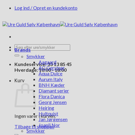
Fortsæt
Log ind / Opret en kundekonto
til
indhold
Søg
Brands
efter:
Smykker
Aagaard
Kundeservice: 33 13 85 45
AG Gerstner
Hverdage: 10:00 - 18:00
Aqua Dulce
Aurum Italy
Kurv
BNH Kæder
Diamant serier
Flora Danica
Georg Jensen
Heiring
Hultquist
Ingen varer i kurven.
Jan Jørgensen
Joanli Nor
Tilbage til shoppen
Smykker