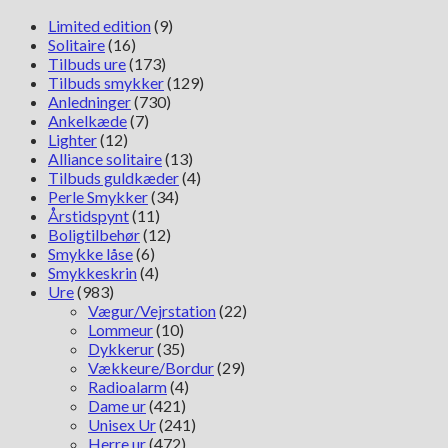
Limited edition
(9)
Solitaire
(16)
Tilbuds ure
(173)
Tilbuds smykker
(129)
Anledninger
(730)
Ankelkæde
(7)
Lighter
(12)
Alliance solitaire
(13)
Tilbuds guldkæder
(4)
Perle Smykker
(34)
Årstidspynt
(11)
Boligtilbehør
(12)
Smykke låse
(6)
Smykkeskrin
(4)
Ure
(983)
Vægur/Vejrstation
(22)
Lommeur
(10)
Dykkerur
(35)
Vækkeure/Bordur
(29)
Radioalarm
(4)
Dame ur
(421)
Unisex Ur
(241)
Herre ur
(472)