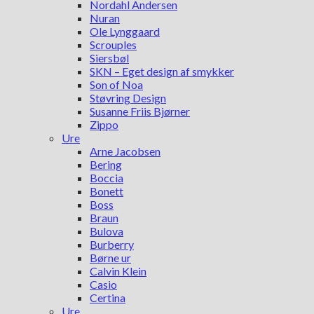
Nordahl Andersen
Nuran
Ole Lynggaard
Scrouples
Siersbøl
SKN – Eget design af smykker
Son of Noa
Støvring Design
Susanne Friis Bjørner
Zippo
Ure
Arne Jacobsen
Bering
Boccia
Bonett
Boss
Braun
Bulova
Burberry
Børne ur
Calvin Klein
Casio
Certina
Ure