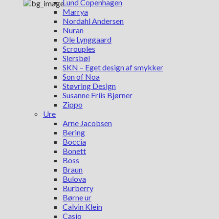
Lund Copenhagen
Marrya
Nordahl Andersen
Nuran
Ole Lynggaard
Scrouples
Siersbøl
SKN – Eget design af smykker
Son of Noa
Støvring Design
Susanne Friis Bjørner
Zippo
Ure
Arne Jacobsen
Bering
Boccia
Bonett
Boss
Braun
Bulova
Burberry
Børne ur
Calvin Klein
Casio