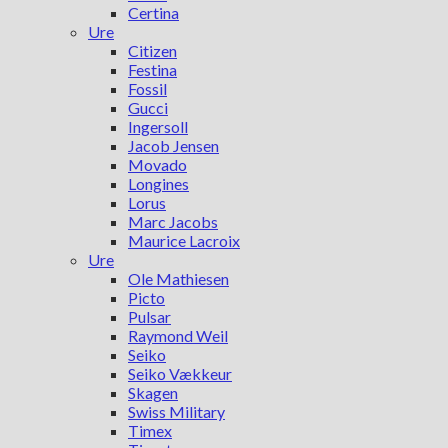
Certina
Ure
Citizen
Festina
Fossil
Gucci
Ingersoll
Jacob Jensen
Movado
Longines
Lorus
Marc Jacobs
Maurice Lacroix
Ure
Ole Mathiesen
Picto
Pulsar
Raymond Weil
Seiko
Seiko Vækkeur
Skagen
Swiss Military
Timex