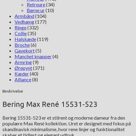
Retroure
(34)
Børne ur
(10)
Armbånd
(104)
Vedhæng
(177)
Ringe
(332)
Collie
(35)
Halskæde
(119)
Broche
(6)
Gavekort
(5)
Manchet knapper
(4)
Armring
(9)
Ørepynt
(371)
Kæder
(40)
Alliance
(8)
Beskrivelse
Bering Max René 15531-523
Bering 15531-523 er et stilrent og moderne dameur fra den
populære Max René kollektion. Uret er designet med fokus på
skandinavisk minimalisme, hvor rene linjer og funktionalitet
skaber et tidløst og elegant udtryk.