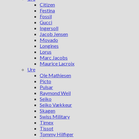
Citizen
Festina
Fossil
Gucci
Ingersoll
Jacob Jensen
Movado
Longines
Lorus
Marc Jacobs
Maurice Lacroix
Ure
Ole Mathiesen
Picto
Pulsar
Raymond Weil
Seiko
Seiko Vækkeur
Skagen
Swiss Military
Timex
Tissot
Tommy Hilfiger