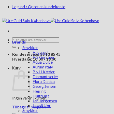
Fortsæt
Log ind / Opret en kundekonto
til
indhold
Søg
Brands
efter:
Smykker
Aagaard
Kundeservice: 33 13 85 45
AG Gerstner
Hverdage: 10:00 - 18:00
Aqua Dulce
Aurum Italy
Kurv
BNH Kæder
Diamant serier
Flora Danica
Georg Jensen
Heiring
Hultquist
Ingen varer i kurven.
Jan Jørgensen
Joanli Nor
Tilbage til shoppen
Smykker