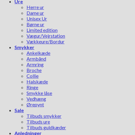
Ure
Herre ur
Dame ur
Unisex Ur
Børne ur
Limited edition
Vægur/Vejrstation
Vækkeure/Bordur
Smykker
Ankelkæde
Armbånd
Armring
Broche
Collie
Halskæde
Ringe
Smykke låse
Vedhæng
Ørepynt
Sale
Tilbuds smykker
Tilbuds ure
Tilbuds guldkæder
Anledninger