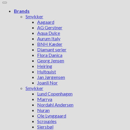
Brands
Smykker
Aagaard
AG Gerstner
Aqua Dulce
Aurum Italy
BNH Kæder
Diamant serier
Flora Danica
Georg Jensen
Heiring
Hultquist
Jan Jørgensen
Joanli Nor
Smykker
Lund Copenhagen
Marrya
Nordahl Andersen
Nuran
Ole Lynggaard
Scrouples
Siersbøl