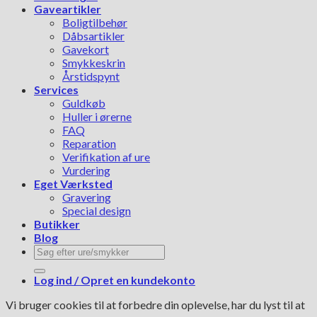
Gaveartikler
Boligtilbehør
Dåbsartikler
Gavekort
Smykkeskrin
Årstidspynt
Services
Guldkøb
Huller i ørerne
FAQ
Reparation
Verifikation af ure
Vurdering
Eget Værksted
Gravering
Special design
Butikker
Blog
Søg
efter:
Log ind / Opret en kundekonto
Vi bruger cookies til at forbedre din oplevelse, har du lyst til at