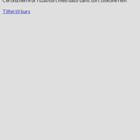
Certina herre ur i stål/sort med dato samt sort silikone rem
Tilføj til kurv