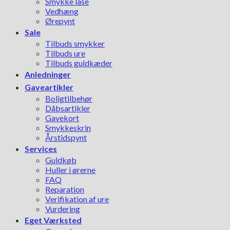
Smykke låse
Vedhæng
Ørepynt
Sale
Tilbuds smykker
Tilbuds ure
Tilbuds guldkæder
Anledninger
Gaveartikler
Boligtilbehør
Dåbsartikler
Gavekort
Smykkeskrin
Årstidspynt
Services
Guldkøb
Huller i ørerne
FAQ
Reparation
Verifikation af ure
Vurdering
Eget Værksted