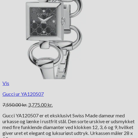
Vis
Gucci ur YA120507
Den
Den
7,550.00
kr.
3,775.00
kr.
oprindelige
aktuelle
Gucci YA120507 er et eksklusivt Swiss Made dameur med
pris
pris
urkasse og lænke i rustfrit stål. Den sorte urskive er udsmykket
var:
er:
med fire funklende diamanter ved klokken 12, 3, 6 og 9, hvilket
7,550.00 kr..
3,775.00 kr..
giver uret et elegant og luksuriøst udtryk. Urkassen måler 28 x