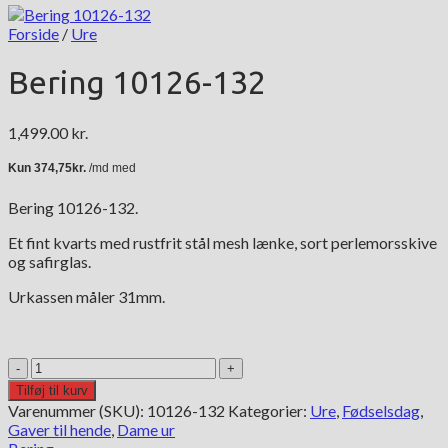
Forside
/
Ure
Bering 10126-132
1,499.00
kr.
Bering 10126-132.
Et fint kvarts med rustfrit stål mesh lænke, sort perlemorsskive
og safirglas.
Urkassen måler 31mm.
Bering
10126-
Tilføj til kurv
132
Varenummer (SKU):
10126-132
Kategorier:
Ure
,
Fødselsdag
,
antal
Gaver til hende
,
Dame ur