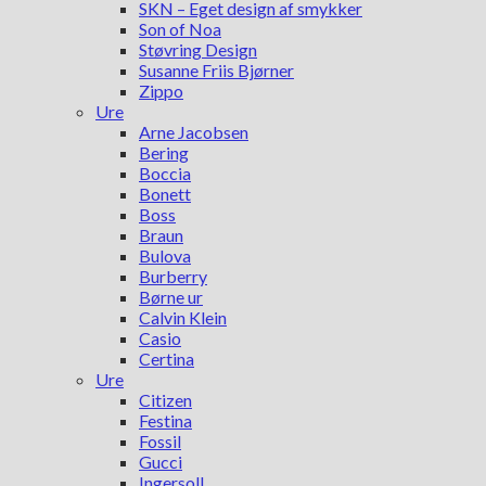
SKN – Eget design af smykker
Son of Noa
Støvring Design
Susanne Friis Bjørner
Zippo
Ure
Arne Jacobsen
Bering
Boccia
Bonett
Boss
Braun
Bulova
Burberry
Børne ur
Calvin Klein
Casio
Certina
Ure
Citizen
Festina
Fossil
Gucci
Ingersoll