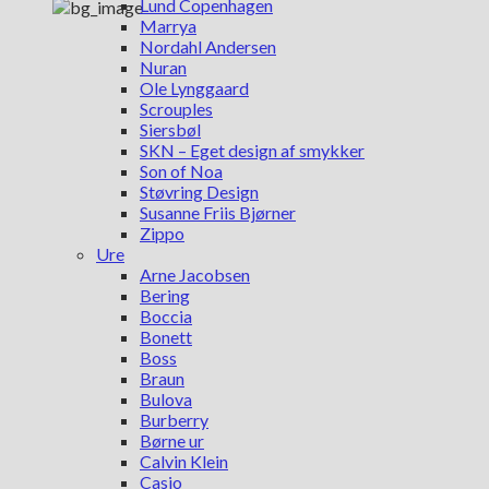
Lund Copenhagen
Marrya
Nordahl Andersen
Nuran
Ole Lynggaard
Scrouples
Siersbøl
SKN – Eget design af smykker
Son of Noa
Støvring Design
Susanne Friis Bjørner
Zippo
Ure
Arne Jacobsen
Bering
Boccia
Bonett
Boss
Braun
Bulova
Burberry
Børne ur
Calvin Klein
Casio