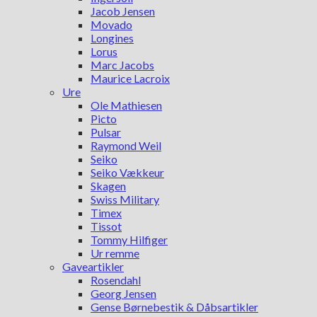
Jacob Jensen
Movado
Longines
Lorus
Marc Jacobs
Maurice Lacroix
Ure
Ole Mathiesen
Picto
Pulsar
Raymond Weil
Seiko
Seiko Vækkeur
Skagen
Swiss Military
Timex
Tissot
Tommy Hilfiger
Ur remme
Gaveartikler
Rosendahl
Georg Jensen
Gense Børnebestik & Dåbsartikler