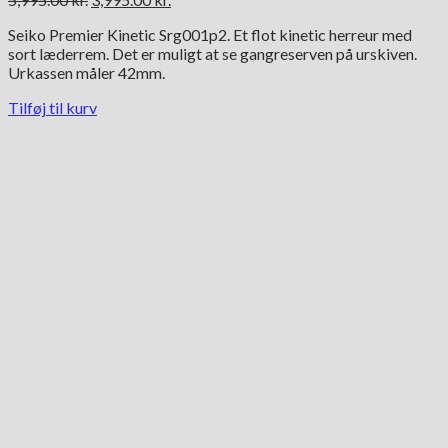
oprindelige
aktuelle
Seiko Premier Kinetic Srg001p2. Et flot kinetic herreur med
pris
pris
sort læderrem. Det er muligt at se gangreserven på urskiven.
var:
er:
Urkassen måler 42mm.
5,995.00 kr..
3,995.00 kr..
Tilføj til kurv