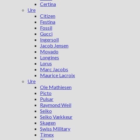
Certina
Ure
Citizen
Festina
Fossil
Gucci
Ingersoll
Jacob Jensen
Movado
Longines
Lorus
Marc Jacobs
Maurice Lacroix
Ure
Ole Mathiesen
Picto
Pulsar
Raymond Weil
Seiko
Seiko Vækkeur
Skagen
Swiss Military
Timex