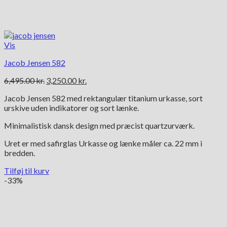
Vis
Jacob Jensen 582
Den
Den
6,495.00
kr.
3,250.00
kr.
oprindelige
aktuelle
Jacob Jensen 582 med rektangulær titanium urkasse, sort
pris
pris
urskive uden indikatorer og sort lænke.
var:
er:
6,495.00 kr..
3,250.00 kr..
Minimalistisk dansk design med præcist quartzurværk.
Uret er med safirglas Urkasse og lænke måler ca. 22 mm i
bredden.
Tilføj til kurv
-33%