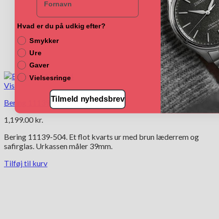
Hvad er du på udkig efter?
Smykker
Ure
Gaver
Vielsesringe
Vis
Tilmeld nyhedsbrev
Bering 11139-504
1,199.00
kr.
Bering 11139-504. Et flot kvarts ur med brun læderrem og
safirglas. Urkassen måler 39mm.
Tilføj til kurv