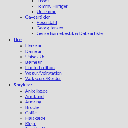
Tissot
Tommy Hilfiger
Ur remme
Gaveartikler
Rosendahl
Georg Jensen
Gense Børnebestik & Dåbsartikler
Ure
Herre ur
Dame ur
Unisex Ur
Børne ur
Limited edition
Vægur/Vejrstation
Vækkeure/Bordur
Smykker
Ankelkæde
Armbånd
Armring
Broche
Collie
Halskæde
Ringe