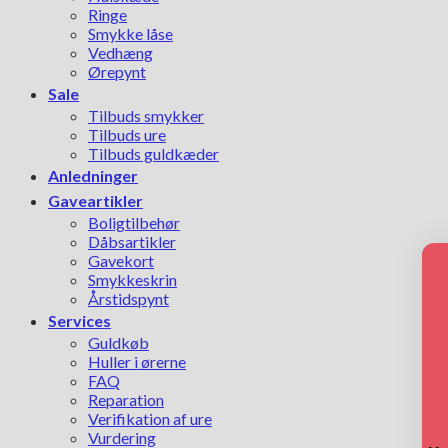
Ringe
Smykke låse
Vedhæng
Ørepynt
Sale
Tilbuds smykker
Tilbuds ure
Tilbuds guldkæder
Anledninger
Gaveartikler
Boligtilbehør
Dåbsartikler
Gavekort
Smykkeskrin
Årstidspynt
Services
Guldkøb
Huller i ørerne
FAQ
Reparation
Verifikation af ure
Vurdering