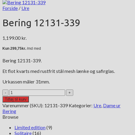
Forside
/
Ure
Bering 12131-339
1,199.00
kr.
Bering 12131-339.
Et flot kvarts med rustfrit stål mesh lænke og safirglas.
Urkassen måler 31mm.
Bering
12131-
Tilføj til kurv
339
Varenummer (SKU):
12131-339
Kategorier:
Ure
,
Dame ur
antal
Bering
Browse
Limited edition
(9)
Solitaire
(16)