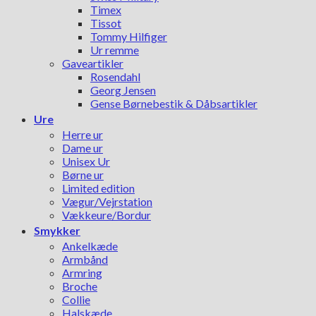
Timex
Tissot
Tommy Hilfiger
Ur remme
Gaveartikler
Rosendahl
Georg Jensen
Gense Børnebestik & Dåbsartikler
Ure
Herre ur
Dame ur
Unisex Ur
Børne ur
Limited edition
Vægur/Vejrstation
Vækkeure/Bordur
Smykker
Ankelkæde
Armbånd
Armring
Broche
Collie
Halskæde