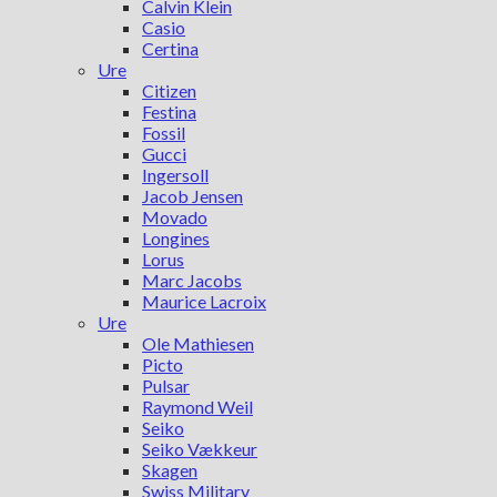
Calvin Klein
Casio
Certina
Ure
Citizen
Festina
Fossil
Gucci
Ingersoll
Jacob Jensen
Movado
Longines
Lorus
Marc Jacobs
Maurice Lacroix
Ure
Ole Mathiesen
Picto
Pulsar
Raymond Weil
Seiko
Seiko Vækkeur
Skagen
Swiss Military