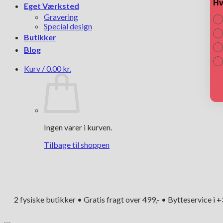
Hv
Eget Værksted
Gravering
Special design
Butikker
Blog
Kurv /
0.00
kr.
Ingen varer i kurven.
Tilbage til shoppen
2 fysiske butikker • Gratis fragt over 499,- • Bytteservice i 