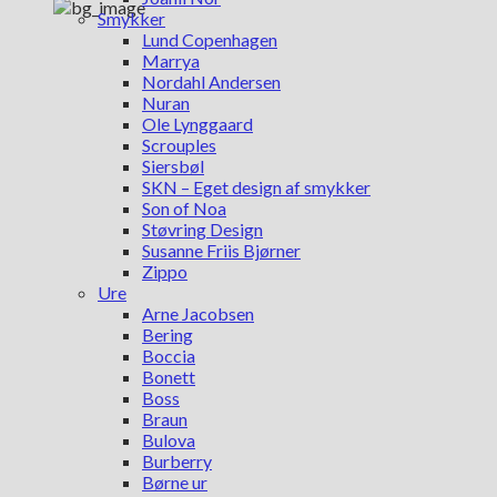
Smykker
Lund Copenhagen
Marrya
Nordahl Andersen
Nuran
Ole Lynggaard
Scrouples
Siersbøl
SKN – Eget design af smykker
Son of Noa
Støvring Design
Susanne Friis Bjørner
Zippo
Ure
Arne Jacobsen
Bering
Boccia
Bonett
Boss
Braun
Bulova
Burberry
Børne ur