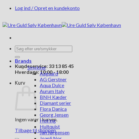
Fortsæt
Log ind / Opret en kundekonto
til
indhold
Søg
efter:
Brands
Kundeservice: 33 13 85 45
Smykker
Hverdage: 10:00 - 18:00
Aagaard
AG Gerstner
Kurv
Aqua Dulce
Aurum Italy
BNH Kæder
Diamant serier
Flora Danica
Georg Jensen
Ingen varer i kurven.
Heiring
Hultquist
Tilbage til shoppen
Jan Jørgensen
Joanli Nor