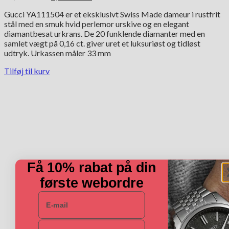
oprindelige
aktuelle
Gucci YA111504 er et eksklusivt Swiss Made dameur i rustfrit
pris
pris
stål med en smuk hvid perlemor urskive og en elegant
var:
er:
diamantbesat urkrans. De 20 funklende diamanter med en
15,600.00 kr..
7,800.00 kr..
samlet vægt på 0,16 ct. giver uret et luksuriøst og tidløst
udtryk. Urkassen måler 33 mm
Tilføj til kurv
Få 10% rabat på din
første webordre
E-mail
Navn