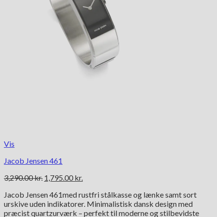
Vis
Jacob Jensen 461
Den
Den
3,290.00
kr.
1,795.00
kr.
oprindelige
aktuelle
Jacob Jensen 461med rustfri stålkasse og lænke samt sort
pris
pris
urskive uden indikatorer. Minimalistisk dansk design med
var:
er:
præcist quartzurværk – perfekt til moderne og stilbevidste
3,290.00 kr..
1,795.00 kr..