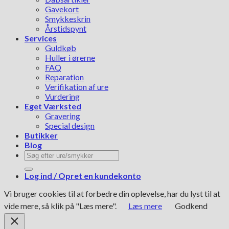
Gavekort
Smykkeskrin
Årstidspynt
Services
Guldkøb
Huller i ørerne
FAQ
Reparation
Verifikation af ure
Vurdering
Eget Værksted
Gravering
Special design
Butikker
Blog
Søg
efter:
Log ind / Opret en kundekonto
Vi bruger cookies til at forbedre din oplevelse, har du lyst til at
vide mere, så klik på "Læs mere".
Læs mere
Godkend