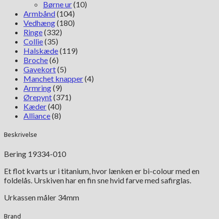
Børne ur
(10)
Armbånd
(104)
Vedhæng
(180)
Ringe
(332)
Collie
(35)
Halskæde
(119)
Broche
(6)
Gavekort
(5)
Manchet knapper
(4)
Armring
(9)
Ørepynt
(371)
Kæder
(40)
Alliance
(8)
Beskrivelse
Bering 19334-010
Et flot kvarts ur i titanium, hvor lænken er bi-colour med en
foldelås. Urskiven har en fin sne hvid farve med safirglas.
Urkassen måler 34mm
Brand