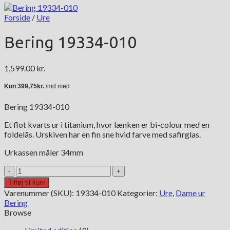
Forside
/
Ure
Bering 19334-010
1,599.00
kr.
Bering 19334-010
Et flot kvarts ur i titanium, hvor lænken er bi-colour med en
foldelås. Urskiven har en fin sne hvid farve med safirglas.
Urkassen måler 34mm
Bering
19334-
Tilføj til kurv
010
Varenummer (SKU):
19334-010
Kategorier:
Ure
,
Dame ur
antal
Bering
Browse