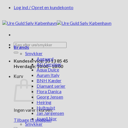
Fortsæt
Log ind / Opret en kundekonto
til
indhold
Søg
Brands
efter:
Smykker
Aagaard
Kundeservice: 33 13 85 45
AG Gerstner
Hverdage: 10:00 - 18:00
Aqua Dulce
Aurum Italy
Kurv
BNH Kæder
Diamant serier
Flora Danica
Georg Jensen
Heiring
Hultquist
Ingen varer i kurven.
Jan Jørgensen
Joanli Nor
Tilbage til shoppen
Smykker