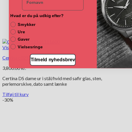
Hvad er du på udkig efter?
Smykker
Ure
Gaver
Vis
Vielsesringe
Certina c0212101111600
Tilmeld nyhedsbrev
3,800.00
kr.
Certina DS dame ur i stål/hvid med safir glas, sten,
perlemorskive, dato samt lænke
Tilføj til kurv
-30%