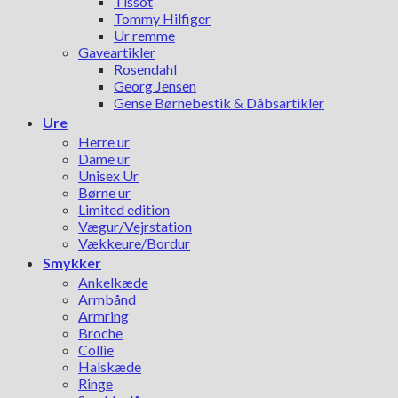
Tissot
Tommy Hilfiger
Ur remme
Gaveartikler
Rosendahl
Georg Jensen
Gense Børnebestik & Dåbsartikler
Ure
Herre ur
Dame ur
Unisex Ur
Børne ur
Limited edition
Vægur/Vejrstation
Vækkeure/Bordur
Smykker
Ankelkæde
Armbånd
Armring
Broche
Collie
Halskæde
Ringe