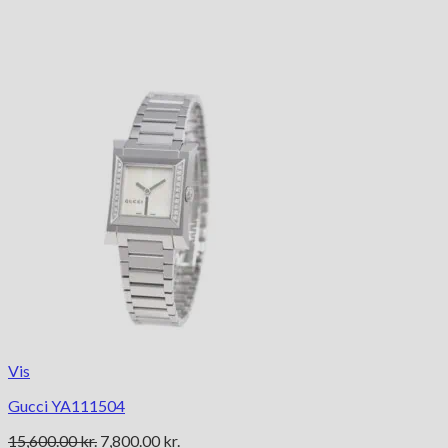
Vis
Gucci YA111504
Den
Den
15,600.00
kr.
7,800.00
kr.