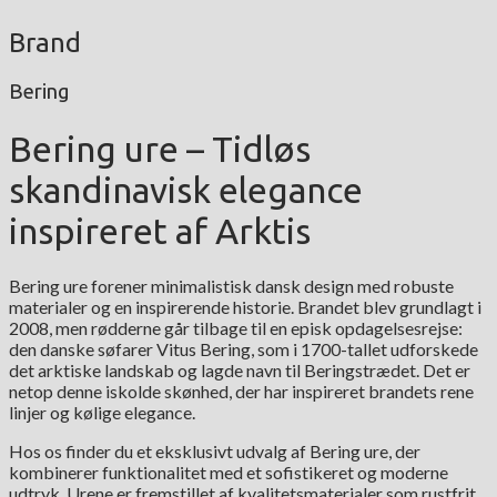
Brand
Bering
Bering ure – Tidløs
skandinavisk elegance
inspireret af Arktis
Bering ure forener minimalistisk dansk design med robuste
materialer og en inspirerende historie. Brandet blev grundlagt i
2008, men rødderne går tilbage til en episk opdagelsesrejse:
den danske søfarer Vitus Bering, som i 1700-tallet udforskede
det arktiske landskab og lagde navn til Beringstrædet. Det er
netop denne iskolde skønhed, der har inspireret brandets rene
linjer og kølige elegance.
Hos os finder du et eksklusivt udvalg af Bering ure, der
kombinerer funktionalitet med et sofistikeret og moderne
udtryk. Urene er fremstillet af kvalitetsmaterialer som rustfrit