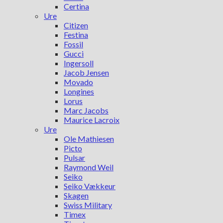
Certina
Ure
Citizen
Festina
Fossil
Gucci
Ingersoll
Jacob Jensen
Movado
Longines
Lorus
Marc Jacobs
Maurice Lacroix
Ure
Ole Mathiesen
Picto
Pulsar
Raymond Weil
Seiko
Seiko Vækkeur
Skagen
Swiss Military
Timex