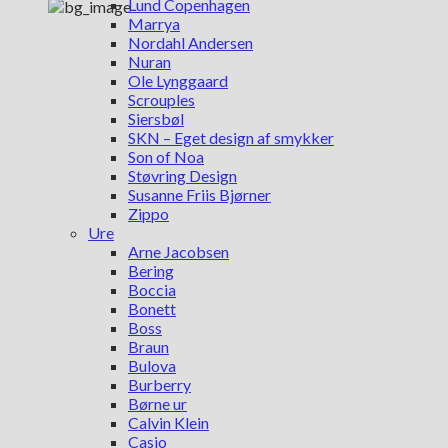
Lund Copenhagen
Marrya
Nordahl Andersen
Nuran
Ole Lynggaard
Scrouples
Siersbøl
SKN – Eget design af smykker
Son of Noa
Støvring Design
Susanne Friis Bjørner
Zippo
Ure
Arne Jacobsen
Bering
Boccia
Bonett
Boss
Braun
Bulova
Burberry
Børne ur
Calvin Klein
Casio