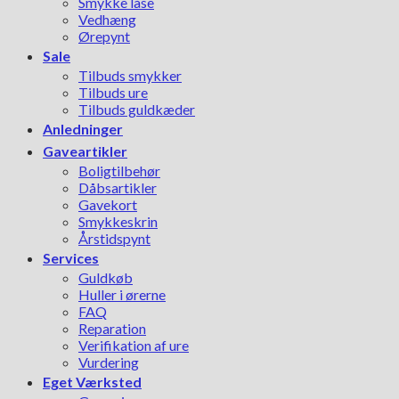
Smykke låse
Vedhæng
Ørepynt
Sale
Tilbuds smykker
Tilbuds ure
Tilbuds guldkæder
Anledninger
Gaveartikler
Boligtilbehør
Dåbsartikler
Gavekort
Smykkeskrin
Årstidspynt
Services
Guldkøb
Huller i ørerne
FAQ
Reparation
Verifikation af ure
Vurdering
Eget Værksted