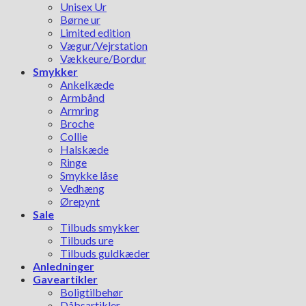
Unisex Ur
Børne ur
Limited edition
Vægur/Vejrstation
Vækkeure/Bordur
Smykker
Ankelkæde
Armbånd
Armring
Broche
Collie
Halskæde
Ringe
Smykke låse
Vedhæng
Ørepynt
Sale
Tilbuds smykker
Tilbuds ure
Tilbuds guldkæder
Anledninger
Gaveartikler
Boligtilbehør
Dåbsartikler