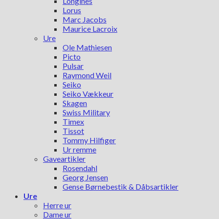
Longines
Lorus
Marc Jacobs
Maurice Lacroix
Ure
Ole Mathiesen
Picto
Pulsar
Raymond Weil
Seiko
Seiko Vækkeur
Skagen
Swiss Military
Timex
Tissot
Tommy Hilfiger
Ur remme
Gaveartikler
Rosendahl
Georg Jensen
Gense Børnebestik & Dåbsartikler
Ure
Herre ur
Dame ur