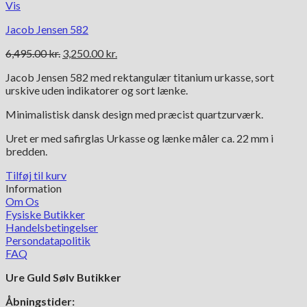
Vis
Jacob Jensen 582
Den
Den
6,495.00
kr.
3,250.00
kr.
oprindelige
aktuelle
Jacob Jensen 582 med rektangulær titanium urkasse, sort
pris
pris
urskive uden indikatorer og sort lænke.
var:
er:
6,495.00 kr..
3,250.00 kr..
Minimalistisk dansk design med præcist quartzurværk.
Uret er med safirglas Urkasse og lænke måler ca. 22 mm i
bredden.
Tilføj til kurv
Information
Om Os
Fysiske Butikker
Handelsbetingelser
Persondatapolitik
FAQ
Ure Guld Sølv Butikker
Åbningstider: