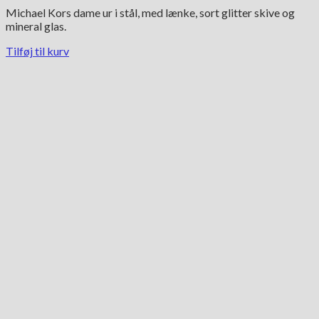
oprindelige
aktuelle
Michael Kors dame ur i stål, med lænke, sort glitter skive og
pris
pris
mineral glas.
var:
er:
1,995.00 kr..
1,396.00 kr..
Tilføj til kurv