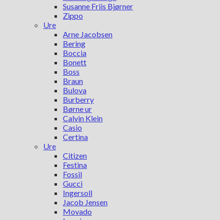
Susanne Friis Bjørner
Zippo
Ure
Arne Jacobsen
Bering
Boccia
Bonett
Boss
Braun
Bulova
Burberry
Børne ur
Calvin Klein
Casio
Certina
Ure
Citizen
Festina
Fossil
Gucci
Ingersoll
Jacob Jensen
Movado