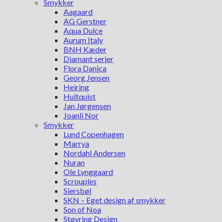
Smykker
Aagaard
AG Gerstner
Aqua Dulce
Aurum Italy
BNH Kæder
Diamant serier
Flora Danica
Georg Jensen
Heiring
Hultquist
Jan Jørgensen
Joanli Nor
Smykker
Lund Copenhagen
Marrya
Nordahl Andersen
Nuran
Ole Lynggaard
Scrouples
Siersbøl
SKN – Eget design af smykker
Son of Noa
Støvring Design