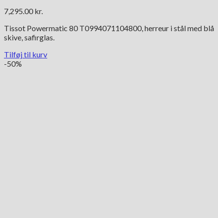
7,295.00
kr.
Tissot Powermatic 80 T0994071104800, herreur i stål med blå
skive, safirglas.
Tilføj til kurv
-50%