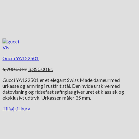
Vis
Gucci YA122501
Den
Den
6,700.00
kr.
3,350.00
kr.
oprindelige
aktuelle
Gucci YA122501 er et elegant Swiss Made dameur med
pris
pris
urkasse og armring i rustfrit stål. Den hvide urskive med
var:
er:
datovisning og ridsefast safirglas giver uret et klassisk og
6,700.00 kr..
3,350.00 kr..
eksklusivt udtryk. Urkassen måler 35 mm.
Tilføj til kurv