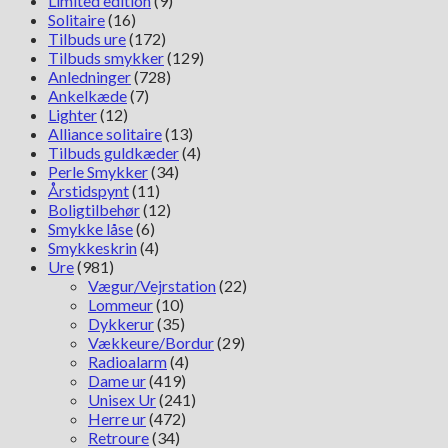
Limited edition
(9)
Solitaire
(16)
Tilbuds ure
(172)
Tilbuds smykker
(129)
Anledninger
(728)
Ankelkæde
(7)
Lighter
(12)
Alliance solitaire
(13)
Tilbuds guldkæder
(4)
Perle Smykker
(34)
Årstidspynt
(11)
Boligtilbehør
(12)
Smykke låse
(6)
Smykkeskrin
(4)
Ure
(981)
Vægur/Vejrstation
(22)
Lommeur
(10)
Dykkerur
(35)
Vækkeure/Bordur
(29)
Radioalarm
(4)
Dame ur
(419)
Unisex Ur
(241)
Herre ur
(472)
Retroure
(34)