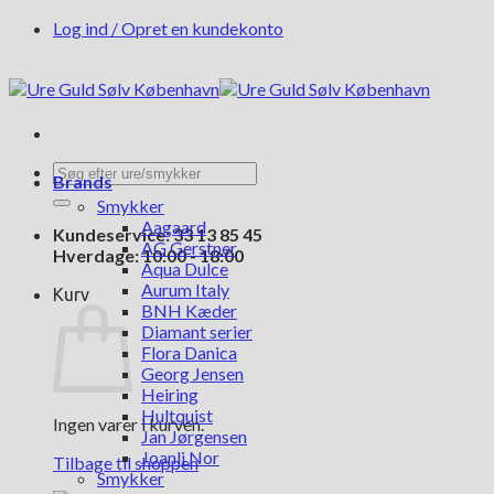
Fortsæt
Log ind / Opret en kundekonto
til
indhold
Søg
Brands
efter:
Smykker
Aagaard
Kundeservice: 33 13 85 45
AG Gerstner
Hverdage: 10:00 - 18:00
Aqua Dulce
Aurum Italy
Kurv
BNH Kæder
Diamant serier
Flora Danica
Georg Jensen
Heiring
Hultquist
Ingen varer i kurven.
Jan Jørgensen
Joanli Nor
Tilbage til shoppen
Smykker