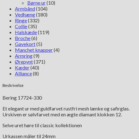
Børne ur
(10)
Armbånd
(104)
Vedhæng
(180)
Ringe
(332)
Collie
(35)
Halskæde
(119)
Broche
(6)
Gavekort
(5)
Manchet knapper
(4)
Armring
(9)
Ørepynt
(371)
Kæder
(40)
Alliance
(8)
Beskrivelse
Bering 17724-330
Et elegant ur med guldfarvet rustfri mesh lænke og safirglas.
Urskiven er sølvfarvet med en ægte diamant klokken 12.
Selve uret høre til classic kollektionen
Urkassen måler til 24mm