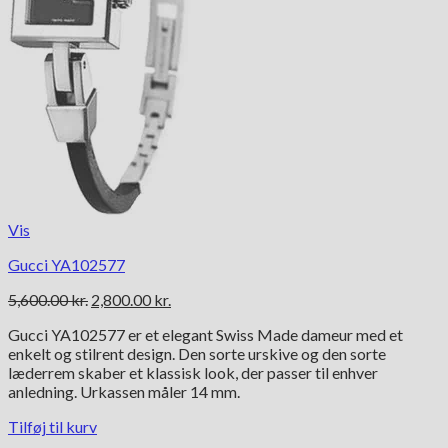
Vis
Gucci YA102577
Den
Den
5,600.00
kr.
2,800.00
kr.
oprindelige
aktuelle
Gucci YA102577 er et elegant Swiss Made dameur med et
pris
pris
enkelt og stilrent design. Den sorte urskive og den sorte
var:
er:
læderrem skaber et klassisk look, der passer til enhver
5,600.00 kr..
2,800.00 kr..
anledning. Urkassen måler 14 mm.
Tilføj til kurv