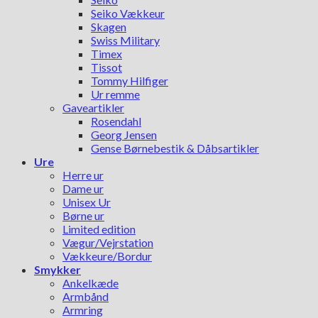
Seiko Vækkeur
Skagen
Swiss Military
Timex
Tissot
Tommy Hilfiger
Ur remme
Gaveartikler
Rosendahl
Georg Jensen
Gense Børnebestik & Dåbsartikler
Ure
Herre ur
Dame ur
Unisex Ur
Børne ur
Limited edition
Vægur/Vejrstation
Vækkeure/Bordur
Smykker
Ankelkæde
Armbånd
Armring