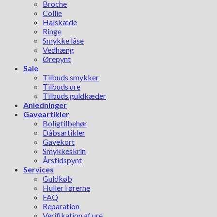
Broche
Collie
Halskæde
Ringe
Smykke låse
Vedhæng
Ørepynt
Sale
Tilbuds smykker
Tilbuds ure
Tilbuds guldkæder
Anledninger
Gaveartikler
Boligtilbehør
Dåbsartikler
Gavekort
Smykkeskrin
Årstidspynt
Services
Guldkøb
Huller i ørerne
FAQ
Reparation
Verifikation af ure