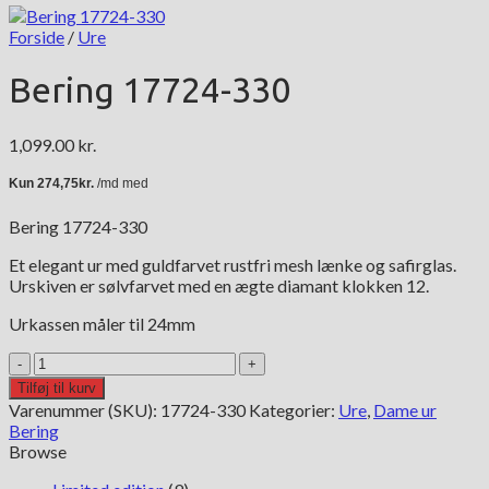
Forside
/
Ure
Bering 17724-330
1,099.00
kr.
Bering 17724-330
Et elegant ur med guldfarvet rustfri mesh lænke og safirglas.
Urskiven er sølvfarvet med en ægte diamant klokken 12.
Urkassen måler til 24mm
Bering
17724-
Tilføj til kurv
330
Varenummer (SKU):
17724-330
Kategorier:
Ure
,
Dame ur
antal
Bering
Browse