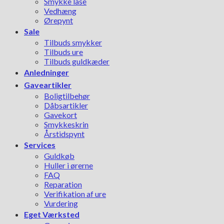
Smykke låse
Vedhæng
Ørepynt
Sale
Tilbuds smykker
Tilbuds ure
Tilbuds guldkæder
Anledninger
Gaveartikler
Boligtilbehør
Dåbsartikler
Gavekort
Smykkeskrin
Årstidspynt
Services
Guldkøb
Huller i ørerne
FAQ
Reparation
Verifikation af ure
Vurdering
Eget Værksted