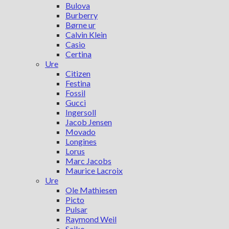
Bulova
Burberry
Børne ur
Calvin Klein
Casio
Certina
Ure
Citizen
Festina
Fossil
Gucci
Ingersoll
Jacob Jensen
Movado
Longines
Lorus
Marc Jacobs
Maurice Lacroix
Ure
Ole Mathiesen
Picto
Pulsar
Raymond Weil
Seiko