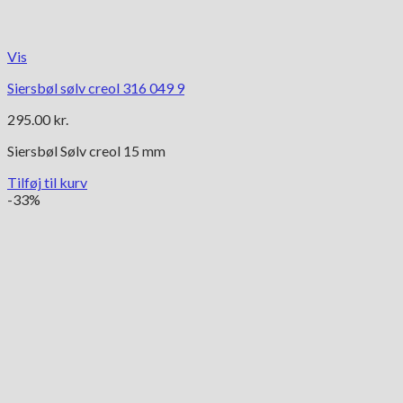
Vis
Siersbøl sølv creol 316 049 9
295.00
kr.
Siersbøl Sølv creol 15 mm
Tilføj til kurv
-33%