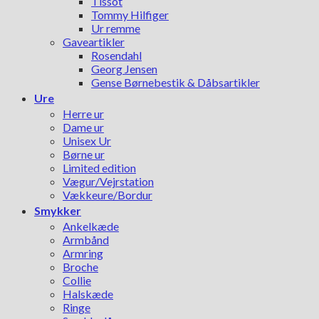
Tissot
Tommy Hilfiger
Ur remme
Gaveartikler
Rosendahl
Georg Jensen
Gense Børnebestik & Dåbsartikler
Ure
Herre ur
Dame ur
Unisex Ur
Børne ur
Limited edition
Vægur/Vejrstation
Vækkeure/Bordur
Smykker
Ankelkæde
Armbånd
Armring
Broche
Collie
Halskæde
Ringe