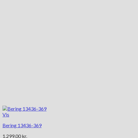
Vis
Bering 13436-369
1,299.00
kr.