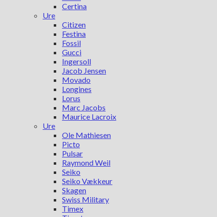
Certina
Ure
Citizen
Festina
Fossil
Gucci
Ingersoll
Jacob Jensen
Movado
Longines
Lorus
Marc Jacobs
Maurice Lacroix
Ure
Ole Mathiesen
Picto
Pulsar
Raymond Weil
Seiko
Seiko Vækkeur
Skagen
Swiss Military
Timex