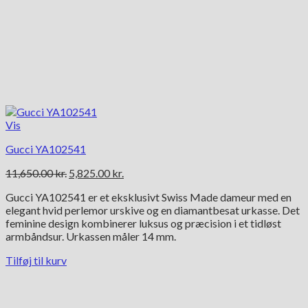
Vis
Gucci YA102541
Den
Den
11,650.00
kr.
5,825.00
kr.
oprindelige
aktuelle
Gucci YA102541 er et eksklusivt Swiss Made dameur med en
pris
pris
elegant hvid perlemor urskive og en diamantbesat urkasse. Det
var:
er:
feminine design kombinerer luksus og præcision i et tidløst
11,650.00 kr..
5,825.00 kr..
armbåndsur. Urkassen måler 14 mm.
Tilføj til kurv