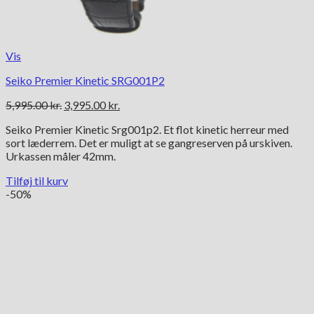
Vis
Seiko Premier Kinetic SRG001P2
Den
Den
5,995.00
kr.
3,995.00
kr.
oprindelige
aktuelle
Seiko Premier Kinetic Srg001p2. Et flot kinetic herreur med
pris
pris
sort læderrem. Det er muligt at se gangreserven på urskiven.
var:
er:
Urkassen måler 42mm.
5,995.00 kr..
3,995.00 kr..
Tilføj til kurv
-50%