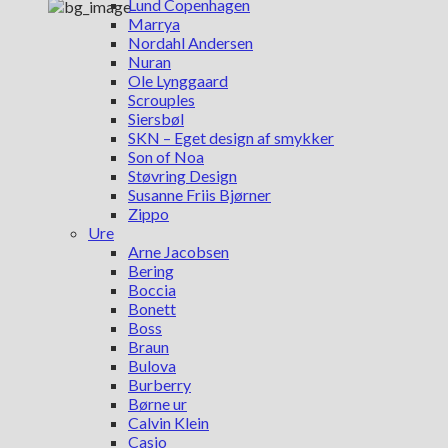
Lund Copenhagen
Marrya
Nordahl Andersen
Nuran
Ole Lynggaard
Scrouples
Siersbøl
SKN – Eget design af smykker
Son of Noa
Støvring Design
Susanne Friis Bjørner
Zippo
Ure
Arne Jacobsen
Bering
Boccia
Bonett
Boss
Braun
Bulova
Burberry
Børne ur
Calvin Klein
Casio