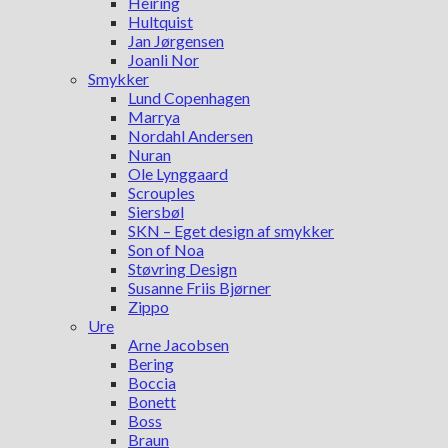
Heiring
Hultquist
Jan Jørgensen
Joanli Nor
Smykker
Lund Copenhagen
Marrya
Nordahl Andersen
Nuran
Ole Lynggaard
Scrouples
Siersbøl
SKN – Eget design af smykker
Son of Noa
Støvring Design
Susanne Friis Bjørner
Zippo
Ure
Arne Jacobsen
Bering
Boccia
Bonett
Boss
Braun