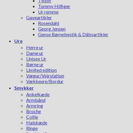
Tissot
Tommy Hilfiger
Ur remme
Gaveartikler
Rosendahl
Georg Jensen
Gense Børnebestik & Dåbsartikler
Ure
Herre ur
Dame ur
Unisex Ur
Børne ur
Limited edition
Vægur/Vejrstation
Vækkeure/Bordur
Smykker
Ankelkæde
Armbånd
Armring
Broche
Collie
Halskæde
Ringe