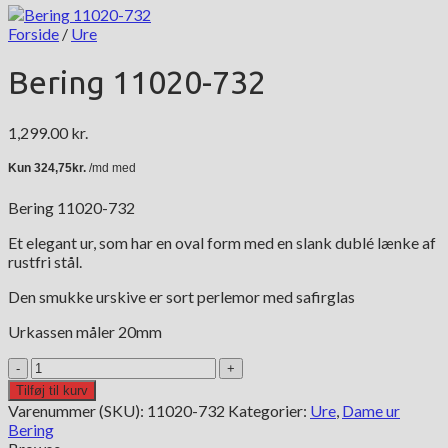
Forside
/
Ure
Bering 11020-732
1,299.00
kr.
Bering 11020-732
Et elegant ur, som har en oval form med en slank dublé lænke af
rustfri stål.
Den smukke urskive er sort perlemor med safirglas
Urkassen måler 20mm
Bering
11020-
Tilføj til kurv
732
Varenummer (SKU):
11020-732
Kategorier:
Ure
,
Dame ur
antal
Bering