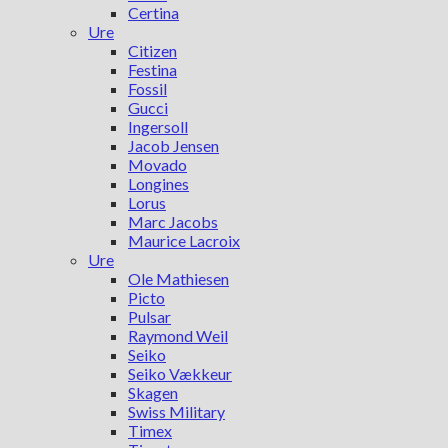
Certina
Ure
Citizen
Festina
Fossil
Gucci
Ingersoll
Jacob Jensen
Movado
Longines
Lorus
Marc Jacobs
Maurice Lacroix
Ure
Ole Mathiesen
Picto
Pulsar
Raymond Weil
Seiko
Seiko Vækkeur
Skagen
Swiss Military
Timex