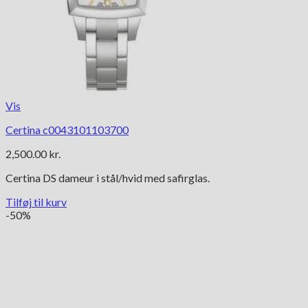
Vis
Certina c0043101103700
2,500.00
kr.
Certina DS dameur i stål/hvid med safirglas.
Tilføj til kurv
-50%