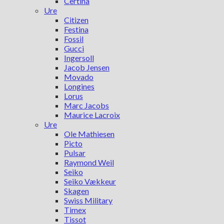
Certina
Ure
Citizen
Festina
Fossil
Gucci
Ingersoll
Jacob Jensen
Movado
Longines
Lorus
Marc Jacobs
Maurice Lacroix
Ure
Ole Mathiesen
Picto
Pulsar
Raymond Weil
Seiko
Seiko Vækkeur
Skagen
Swiss Military
Timex
Tissot