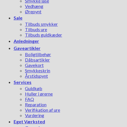
Smykke låse
Vedhæng
Ørepynt
Sale
Tilbuds smykker
Tilbuds ure
Tilbuds guldkæder
Anledninger
Gaveartikler
Boligtilbehør
Dåbsartikler
Gavekort
Smykkeskrin
Årstidspynt
Services
Guldkøb
Huller i ørerne
FAQ
Reparation
Verifikation af ure
Vurdering
Eget Værksted