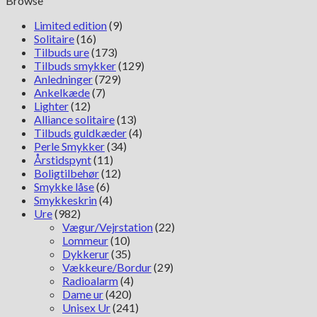
Browse
Limited edition
(9)
Solitaire
(16)
Tilbuds ure
(173)
Tilbuds smykker
(129)
Anledninger
(729)
Ankelkæde
(7)
Lighter
(12)
Alliance solitaire
(13)
Tilbuds guldkæder
(4)
Perle Smykker
(34)
Årstidspynt
(11)
Boligtilbehør
(12)
Smykke låse
(6)
Smykkeskrin
(4)
Ure
(982)
Vægur/Vejrstation
(22)
Lommeur
(10)
Dykkerur
(35)
Vækkeure/Bordur
(29)
Radioalarm
(4)
Dame ur
(420)
Unisex Ur
(241)