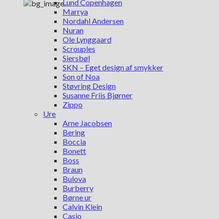
Lund Copenhagen
Marrya
Nordahl Andersen
Nuran
Ole Lynggaard
Scrouples
Siersbøl
SKN – Eget design af smykker
Son of Noa
Støvring Design
Susanne Friis Bjørner
Zippo
Ure
Arne Jacobsen
Bering
Boccia
Bonett
Boss
Braun
Bulova
Burberry
Børne ur
Calvin Klein
Casio