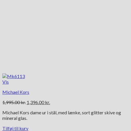
Vis
Michael Kors
Den
Den
1,995.00
kr.
1,396.00
kr.
oprindelige
aktuelle
Michael Kors dame ur i stål, med lænke, sort glitter skive og
pris
pris
mineral glas.
var:
er:
1,995.00 kr..
1,396.00 kr..
Tilføj til kurv