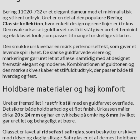
Bering 11020-732 er et elegant dameur med et minimalistisk
og stilrent udtryk. Uret er en del af den populære
Bering
Classic kollektion
, hvor enkelt design og rene linjer er i fokus.
Den ovale urkasse i guldfarvet rustfrit stål giver uret et feminint
og eksklusivt look, som passer til mange forskellige stilarter.
Den smukke urskive har en mørk perlemorseffekt, som giver et
levende spil i lyset. De slanke guldfarvede visere og
markeringer gør uret let at aflæse, samtidig med at designet
fremstår elegant og moderne. Kombinationen af guldtonen og
den mørke skive skaber et stilfuldt udtryk, der passer både til
hverdag og fest.
Holdbare materialer og høj komfort
Uret er fremstillet i
rustfrit stål
med en guldfarvet overflade.
Det sikrer både holdbarhed og et flot finish. Urkassen måler
cirka
20 x 24 mm
og har en tykkelse på omkring
6 mm
, hvilket
gør uret let og behageligt at bære.
Glasset er lavet af
ridsefast safirglas
, som beskytter urskiven
mod ridser og daglig slitage. Safirglas er et af de mest holdbare