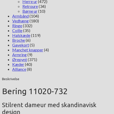
Herre ur
(472)
Retroure
(34)
Børne ur
(10)
Armbånd
(104)
Vedhæng
(180)
Ringe
(332)
Collie
(35)
Halskæde
(119)
Broche
(6)
Gavekort
(5)
Manchet knapper
(4)
Armring
(9)
Ørepynt
(371)
Kæder
(40)
Alliance
(8)
Beskrivelse
Bering 11020-732
Stilrent dameur med skandinavisk
design