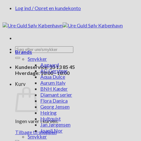
Fortsæt
Log ind / Opret en kundekonto
til
indhold
Søg
Brands
efter:
Smykker
Aagaard
Kundeservice: 33 13 85 45
AG Gerstner
Hverdage: 10:00 - 18:00
Aqua Dulce
Aurum Italy
Kurv
BNH Kæder
Diamant serier
Flora Danica
Georg Jensen
Heiring
Hultquist
Ingen varer i kurven.
Jan Jørgensen
Joanli Nor
Tilbage til shoppen
Smykker