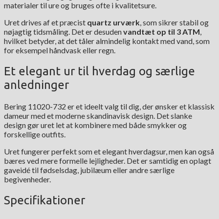
materialer til ure og bruges ofte i kvalitetsure.
Uret drives af et præcist
quartz urværk
, som sikrer stabil og
nøjagtig tidsmåling. Det er desuden
vandtæt op til 3 ATM
,
hvilket betyder, at det tåler almindelig kontakt med vand, som
for eksempel håndvask eller regn.
Et elegant ur til hverdag og særlige
anledninger
Bering 11020-732 er et ideelt valg til dig, der ønsker et klassisk
dameur med et moderne skandinavisk design. Det slanke
design gør uret let at kombinere med både smykker og
forskellige outfits.
Uret fungerer perfekt som et elegant hverdagsur, men kan også
bæres ved mere formelle lejligheder. Det er samtidig en oplagt
gaveidé til fødselsdag, jubilæum eller andre særlige
begivenheder.
Specifikationer