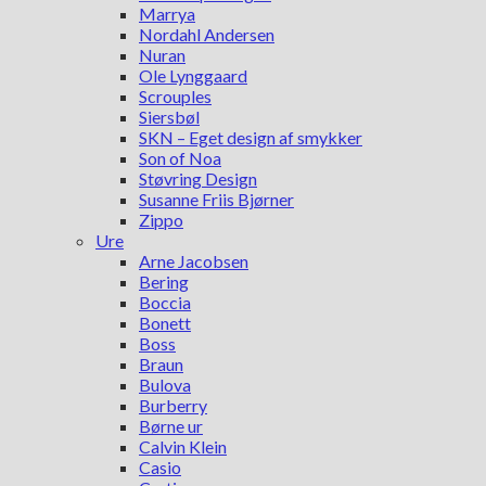
Marrya
Nordahl Andersen
Nuran
Ole Lynggaard
Scrouples
Siersbøl
SKN – Eget design af smykker
Son of Noa
Støvring Design
Susanne Friis Bjørner
Zippo
Ure
Arne Jacobsen
Bering
Boccia
Bonett
Boss
Braun
Bulova
Burberry
Børne ur
Calvin Klein
Casio