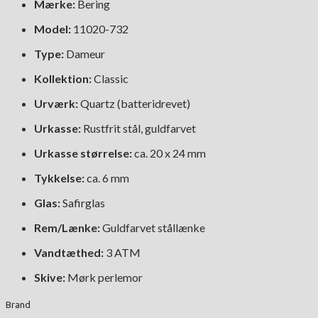
Mærke:
Bering
Model:
11020-732
Type:
Dameur
Kollektion:
Classic
Urværk:
Quartz (batteridrevet)
Urkasse:
Rustfrit stål, guldfarvet
Urkasse størrelse:
ca. 20 x 24 mm
Tykkelse:
ca. 6 mm
Glas:
Safirglas
Rem/Lænke:
Guldfarvet stållænke
Vandtæthed:
3 ATM
Skive:
Mørk perlemor
Brand