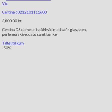
Vis
Certina c0212101111600
3,800.00
kr.
Certina DS dame ur i stål/hvid med safir glas, sten,
perlemorskive, dato samt lænke
Tilføj til kurv
-50%