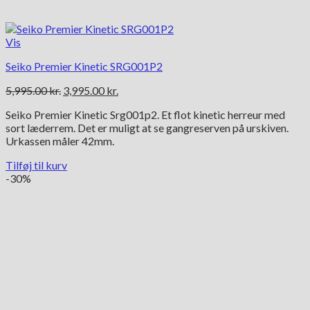
Vis
Seiko Premier Kinetic SRG001P2
Den
Den
5,995.00
kr.
3,995.00
kr.
oprindelige
aktuelle
Seiko Premier Kinetic Srg001p2. Et flot kinetic herreur med
pris
pris
sort læderrem. Det er muligt at se gangreserven på urskiven.
var:
er:
Urkassen måler 42mm.
5,995.00 kr..
3,995.00 kr..
Tilføj til kurv
-30%