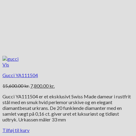
Vis
Gucci YA111504
Den
Den
15,600.00
kr.
7,800.00
kr.
oprindelige
aktuelle
Gucci YA111504 er et eksklusivt Swiss Made dameur i rustfrit
pris
pris
stål med en smuk hvid perlemor urskive og en elegant
var:
er:
diamantbesat urkrans. De 20 funklende diamanter med en
15,600.00 kr..
7,800.00 kr..
samlet vægt på 0,16 ct. giver uret et luksuriøst og tidløst
udtryk. Urkassen måler 33 mm
Tilføj til kurv