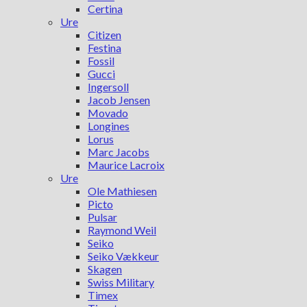
Certina
Ure
Citizen
Festina
Fossil
Gucci
Ingersoll
Jacob Jensen
Movado
Longines
Lorus
Marc Jacobs
Maurice Lacroix
Ure
Ole Mathiesen
Picto
Pulsar
Raymond Weil
Seiko
Seiko Vækkeur
Skagen
Swiss Military
Timex