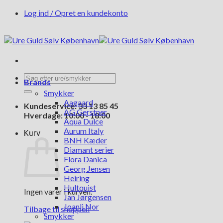
Fortsæt
Log ind / Opret en kundekonto
til
indhold
Søg
Brands
efter:
Smykker
Aagaard
Kundeservice: 33 13 85 45
AG Gerstner
Hverdage: 10:00 - 18:00
Aqua Dulce
Aurum Italy
Kurv
BNH Kæder
Diamant serier
Flora Danica
Georg Jensen
Heiring
Hultquist
Ingen varer i kurven.
Jan Jørgensen
Joanli Nor
Tilbage til shoppen
Smykker