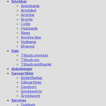
Smykker
Ankelkæde
Armbånd
Armring
Broche
Collie
Halskæde
Ringe
Smykke låse
Vedhæng
Ørepynt
Sale
Tilbuds smykker
Tilbuds ure
Tilbuds guldkæder
Anledninger
Gaveartikler
Boligtilbehør
Dåbsartikler
Gavekort
Smykkeskrin
Årstidspynt
Services
Guldkøb