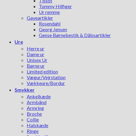
Tissot
Tommy Hilfiger
Ur remme
Gaveartikler
Rosendahl
Georg Jensen
Gense Børnebestik & Dåbsartikler
Ure
Herre ur
Dame ur
Unisex Ur
Børne ur
Limited edition
Vægur/Vejrstation
Vækkeure/Bordur
Smykker
Ankelkæde
Armbånd
Armring
Broche
Collie
Halskæde
Ringe