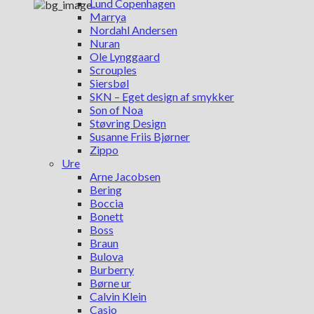
Lund Copenhagen
Marrya
Nordahl Andersen
Nuran
Ole Lynggaard
Scrouples
Siersbøl
SKN – Eget design af smykker
Son of Noa
Støvring Design
Susanne Friis Bjørner
Zippo
Ure
Arne Jacobsen
Bering
Boccia
Bonett
Boss
Braun
Bulova
Burberry
Børne ur
Calvin Klein
Casio