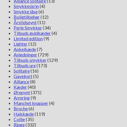
Alliance solitaire
(13)
antal
Smykkeskrin
(4)
Smykke låse
(6)
Boligtilbehør
(12)
Årstidspynt
(11)
Perle Smykker
(34)
Tilbuds guldkæder
(4)
Limited edition
(9)
Lighter
(12)
Ankelkæde
(7)
Anledninger
(729)
Tilbuds smykker
(129)
Tilbuds ure
(173)
Solitaire
(16)
Gavekort
(5)
Alliance
(8)
Kæder
(40)
Ørepynt
(371)
Armring
(9)
Manchet knapper
(4)
Broche
(6)
Halskæde
(119)
Collie
(35)
Ringe
(332)