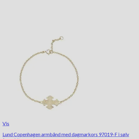
Vis
Lund Copenhagen armbånd med dagmarkors 97019-F i sølv