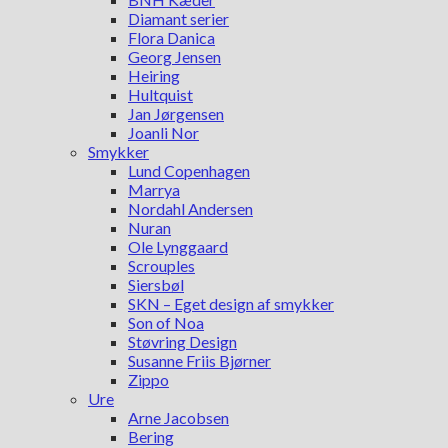
Diamant serier
Flora Danica
Georg Jensen
Heiring
Hultquist
Jan Jørgensen
Joanli Nor
Smykker
Lund Copenhagen
Marrya
Nordahl Andersen
Nuran
Ole Lynggaard
Scrouples
Siersbøl
SKN – Eget design af smykker
Son of Noa
Støvring Design
Susanne Friis Bjørner
Zippo
Ure
Arne Jacobsen
Bering