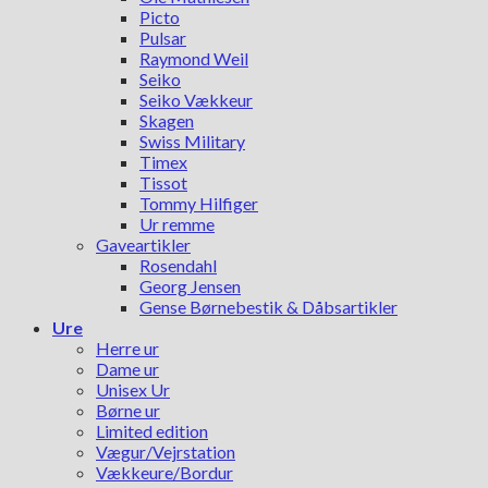
Picto
Pulsar
Raymond Weil
Seiko
Seiko Vækkeur
Skagen
Swiss Military
Timex
Tissot
Tommy Hilfiger
Ur remme
Gaveartikler
Rosendahl
Georg Jensen
Gense Børnebestik & Dåbsartikler
Ure
Herre ur
Dame ur
Unisex Ur
Børne ur
Limited edition
Vægur/Vejrstation
Vækkeure/Bordur