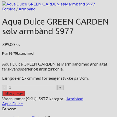
Forside
/
Armbånd
Aqua Dulce GREEN GARDEN
sølv armbånd 5977
399.00
kr.
Aqua Dulce GREEN GARDEN sølv armbånd med grøn agat,
ferskvandsperler og grøn zirkonia.
Længde er 17 cm med forlænger stykke på 3 cm.
Aqua
Dulce
Tilføj til kurv
GREEN
Varenummer (SKU):
5977
Kategori:
Armbånd
GARDEN
Aqua Dulce
sølv
Browse
armbånd
5977