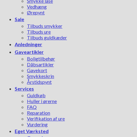
Smykke låse
Vedhæng
Ørepynt
Sale
Tilbuds smykker
Tilbuds ure
Tilbuds guldkæder
Anledninger
Gaveartikler
Boligtilbehør
Dåbsartikler
Gavekort
Smykkeskrin
Årstidspynt
Services
Guldkøb
Huller i ørerne
FAQ
Reparation
Verifikation af ure
Vurdering
Eget Værksted