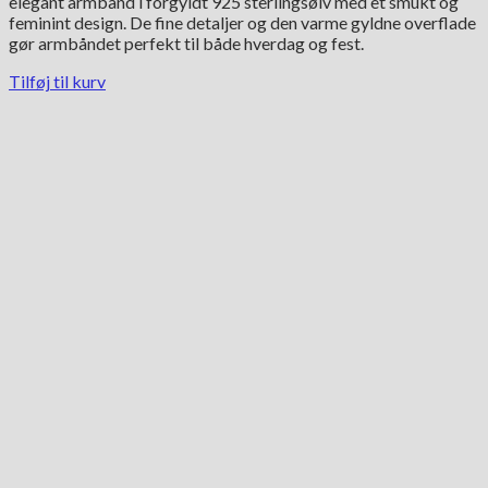
elegant armbånd i forgyldt 925 sterlingsølv med et smukt og
feminint design. De fine detaljer og den varme gyldne overflade
gør armbåndet perfekt til både hverdag og fest.
Tilføj til kurv