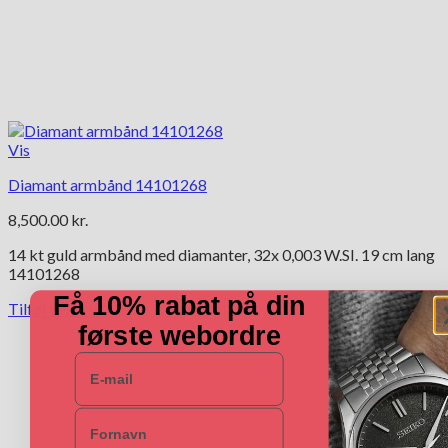
Vis
Diamant armbånd 14101268
8,500.00
kr.
14 kt guld armbånd med diamanter, 32x 0,003 W.SI. 19 cm lang
14101268
Få 10% rabat på din
Tilføj til kurv
første webordre
E-mail
Navn