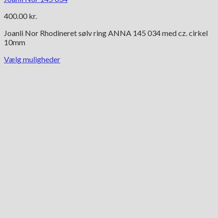
400.00
kr.
Joanli Nor Rhodineret sølv ring ANNA 145 034 med cz. cirkel
10mm
Vælg muligheder
Dette
vare
har
flere
varianter.
Mulighederne
kan
vælges
på
varesiden