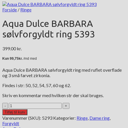
Forside
/
Ringe
Aqua Dulce BARBARA
sølvforgyldt ring 5393
399.00
kr.
Aqua Dulce BARBARA sølvforgyldt ring med ruflet overflade
og 3 små farvet zirkonia.
Findes i str: 50, 52, 54, 57, 60 og 62.
Skriv en kommentar med hvilken str der skal bruges.
Aqua
Dulce
Tilføj til kurv
BARBARA
Varenummer (SKU):
5293
Kategorier:
Ringe
,
Dame ring
,
sølvforgyldt
Forgyldt
ring