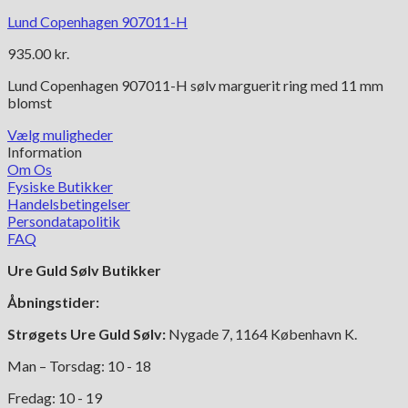
Lund Copenhagen 907011-H
935.00
kr.
Lund Copenhagen 907011-H sølv marguerit ring med 11 mm
blomst
Vælg muligheder
Dette
Information
vare
Om Os
har
Fysiske Butikker
flere
Handelsbetingelser
varianter.
Persondatapolitik
Mulighederne
FAQ
kan
Ure Guld Sølv Butikker
vælges
på
Åbningstider:
varesiden
Strøgets Ure Guld Sølv:
Nygade 7, 1164 København K.
Man – Torsdag: 10 - 18
Fredag: 10 - 19