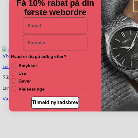
Få 10% rabat på din
første webordre
E-mail
Navn
Vis
Hvad er du på udkig efter?
Lund Copenhagen 907011-S
Smykker
Ure
935.00
kr.
Gaver
Lund Copenhagen 907011-S sølv marguerit ring 11 mm blomst
Vielsesringe
Vælg muligheder
Tilmeld nyhedsbrev
Dette
vare
har
flere
varianter.
Mulighederne