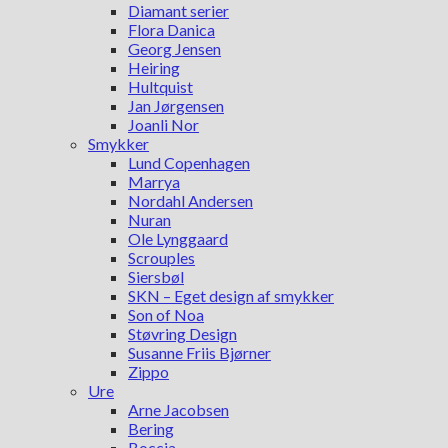
Diamant serier
Flora Danica
Georg Jensen
Heiring
Hultquist
Jan Jørgensen
Joanli Nor
Smykker
Lund Copenhagen
Marrya
Nordahl Andersen
Nuran
Ole Lynggaard
Scrouples
Siersbøl
SKN – Eget design af smykker
Son of Noa
Støvring Design
Susanne Friis Bjørner
Zippo
Ure
Arne Jacobsen
Bering
Boccia