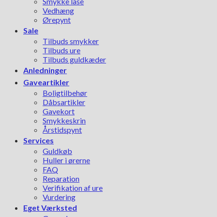
Smykke låse
Vedhæng
Ørepynt
Sale
Tilbuds smykker
Tilbuds ure
Tilbuds guldkæder
Anledninger
Gaveartikler
Boligtilbehør
Dåbsartikler
Gavekort
Smykkeskrin
Årstidspynt
Services
Guldkøb
Huller i ørerne
FAQ
Reparation
Verifikation af ure
Vurdering
Eget Værksted