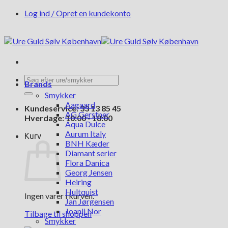
Fortsæt
Log ind / Opret en kundekonto
til
indhold
Søg
Brands
efter:
Smykker
Aagaard
Kundeservice: 33 13 85 45
AG Gerstner
Hverdage: 10:00 - 18:00
Aqua Dulce
Aurum Italy
Kurv
BNH Kæder
Diamant serier
Flora Danica
Georg Jensen
Heiring
Hultquist
Ingen varer i kurven.
Jan Jørgensen
Joanli Nor
Tilbage til shoppen
Smykker