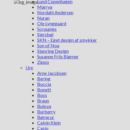
Lund Copenhagen
Marrya
Nordahl Andersen
Nuran
Ole Lynggaard
Scrouples
Siersbøl
SKN – Eget design af smykker
Son of Noa
Støvring Design
Susanne Friis Bjørner
Zippo
Ure
Arne Jacobsen
Bering
Boccia
Bonett
Boss
Braun
Bulova
Burberry
Børne ur
Calvin Klein
Casio