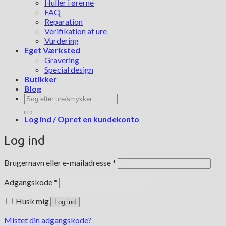
Huller i ørerne
FAQ
Reparation
Verifikation af ure
Vurdering
Eget Værksted
Gravering
Special design
Butikker
Blog
Søg
efter:
Log ind / Opret en kundekonto
Log ind
Påkrævet
Brugernavn eller e-mailadresse
*
Påkrævet
Adgangskode
*
Husk mig
Log ind
Mistet din adgangskode?