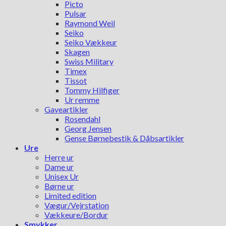
Picto
Pulsar
Raymond Weil
Seiko
Seiko Vækkeur
Skagen
Swiss Military
Timex
Tissot
Tommy Hilfiger
Ur remme
Gaveartikler
Rosendahl
Georg Jensen
Gense Børnebestik & Dåbsartikler
Ure
Herre ur
Dame ur
Unisex Ur
Børne ur
Limited edition
Vægur/Vejrstation
Vækkeure/Bordur
Smykker