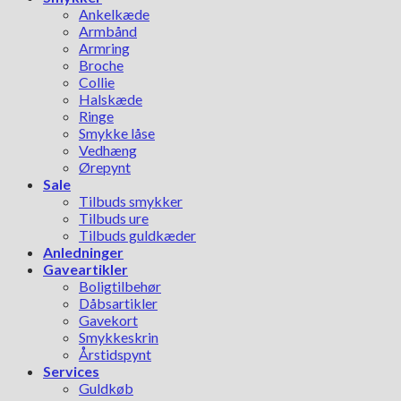
Ankelkæde
Armbånd
Armring
Broche
Collie
Halskæde
Ringe
Smykke låse
Vedhæng
Ørepynt
Sale
Tilbuds smykker
Tilbuds ure
Tilbuds guldkæder
Anledninger
Gaveartikler
Boligtilbehør
Dåbsartikler
Gavekort
Smykkeskrin
Årstidspynt
Services
Guldkøb