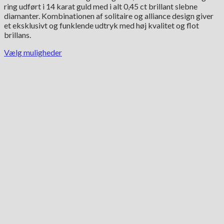
ring udført i 14 karat guld med i alt 0,45 ct brillant slebne
var:
er:
diamanter. Kombinationen af solitaire og alliance design giver
21,500.00 kr..
17,950.00 kr..
et eksklusivt og funklende udtryk med høj kvalitet og flot
brillans.
Vælg muligheder
Dette
vare
har
flere
varianter.
Mulighederne
kan
vælges
på
varesiden