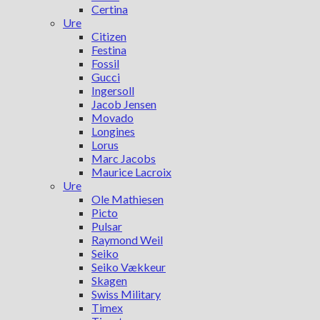
Certina
Ure
Citizen
Festina
Fossil
Gucci
Ingersoll
Jacob Jensen
Movado
Longines
Lorus
Marc Jacobs
Maurice Lacroix
Ure
Ole Mathiesen
Picto
Pulsar
Raymond Weil
Seiko
Seiko Vækkeur
Skagen
Swiss Military
Timex