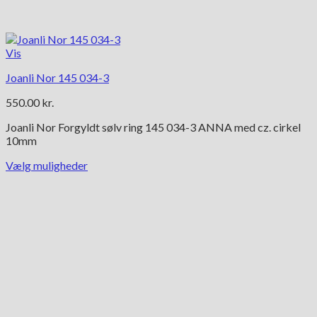
Vis
Joanli Nor 145 034-3
550.00
kr.
Joanli Nor Forgyldt sølv ring 145 034-3 ANNA med cz. cirkel
10mm
Vælg muligheder
Dette
vare
har
flere
varianter.
Mulighederne
kan
vælges
på
varesiden