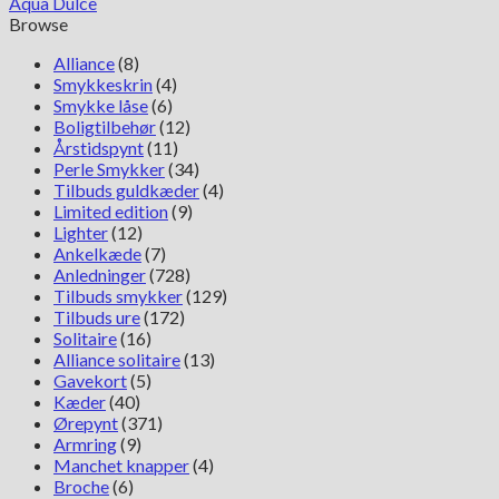
Aqua Dulce
5393
Browse
antal
Alliance
(8)
Smykkeskrin
(4)
Smykke låse
(6)
Boligtilbehør
(12)
Årstidspynt
(11)
Perle Smykker
(34)
Tilbuds guldkæder
(4)
Limited edition
(9)
Lighter
(12)
Ankelkæde
(7)
Anledninger
(728)
Tilbuds smykker
(129)
Tilbuds ure
(172)
Solitaire
(16)
Alliance solitaire
(13)
Gavekort
(5)
Kæder
(40)
Ørepynt
(371)
Armring
(9)
Manchet knapper
(4)
Broche
(6)