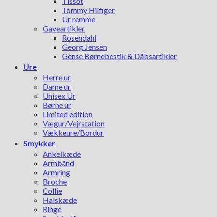
Tissot
Tommy Hilfiger
Ur remme
Gaveartikler
Rosendahl
Georg Jensen
Gense Børnebestik & Dåbsartikler
Ure
Herre ur
Dame ur
Unisex Ur
Børne ur
Limited edition
Vægur/Vejrstation
Vækkeure/Bordur
Smykker
Ankelkæde
Armbånd
Armring
Broche
Collie
Halskæde
Ringe