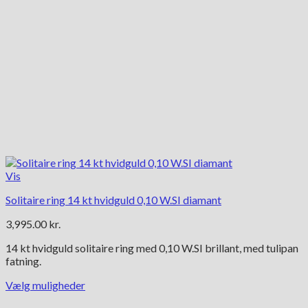
Vis
Solitaire ring 14 kt hvidguld 0,10 W.SI diamant
3,995.00
kr.
14 kt hvidguld solitaire ring med 0,10 W.SI brillant, med tulipan
fatning.
Vælg muligheder
Dette