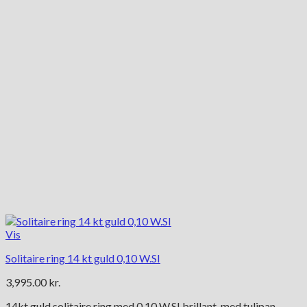
kan
vælges
på
varesiden
Vis
Solitaire ring 14 kt guld 0,10 W.SI
3,995.00
kr.
14kt guld solitaire ring med 0,10 W.SI brillant, med tulipan