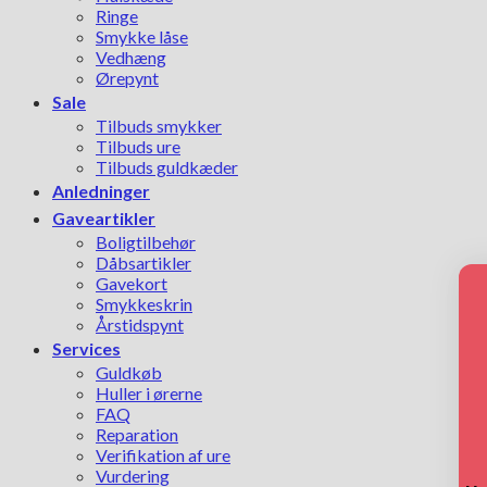
Ringe
Smykke låse
Vedhæng
Ørepynt
Sale
Tilbuds smykker
Tilbuds ure
Tilbuds guldkæder
Anledninger
Gaveartikler
Boligtilbehør
Dåbsartikler
Gavekort
Smykkeskrin
Årstidspynt
Services
Guldkøb
Huller i ørerne
FAQ
Reparation
Verifikation af ure
Vurdering