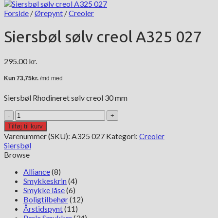
Forside
/
Ørepynt
/
Creoler
Siersbøl sølv creol A325 027
295.00
kr.
Siersbøl Rhodineret sølv creol 30 mm
Siersbøl
sølv
Tilføj til kurv
creol
Varenummer (SKU):
A325 027
Kategori:
Creoler
A325
Siersbøl
027
Browse
antal
Alliance
(8)
Smykkeskrin
(4)
Smykke låse
(6)
Boligtilbehør
(12)
Årstidspynt
(11)
Perle Smykker
(34)