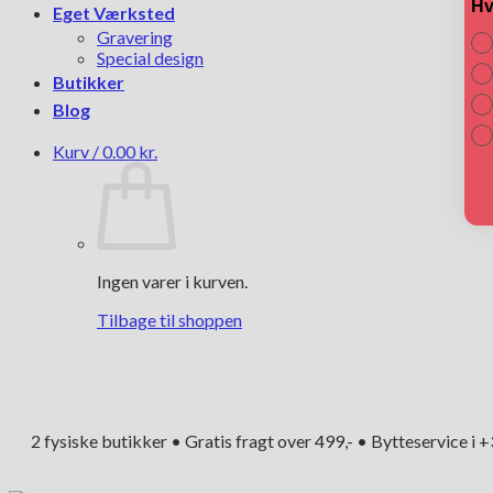
Hv
Eget Værksted
Gravering
Special design
Butikker
Blog
Kurv /
0.00
kr.
Ingen varer i kurven.
Tilbage til shoppen
2 fysiske butikker • Gratis fragt over 499,- • Bytteservice i 