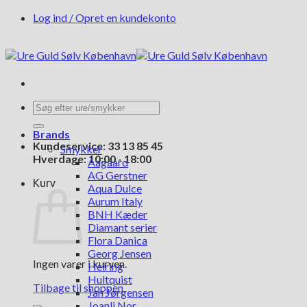
Fortsæt
Log ind / Opret en kundekonto
til
indhold
Søg
efter:
Brands
Kundeservice: 33 13 85 45
Smykker
Hverdage: 10:00 - 18:00
Aagaard
AG Gerstner
Kurv
Aqua Dulce
Aurum Italy
BNH Kæder
Diamant serier
Flora Danica
Georg Jensen
Ingen varer i kurven.
Heiring
Hultquist
Tilbage til shoppen
Jan Jørgensen
Joanli Nor