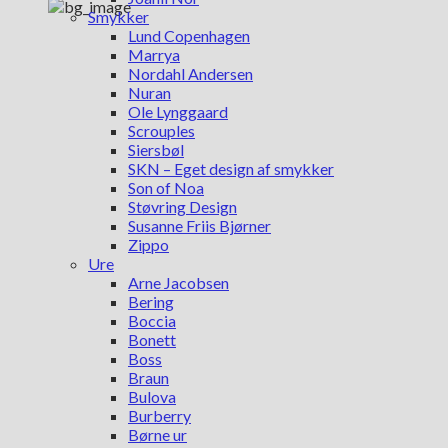
Smykker
Lund Copenhagen
Marrya
Nordahl Andersen
Nuran
Ole Lynggaard
Scrouples
Siersbøl
SKN – Eget design af smykker
Son of Noa
Støvring Design
Susanne Friis Bjørner
Zippo
Ure
Arne Jacobsen
Bering
Boccia
Bonett
Boss
Braun
Bulova
Burberry
Børne ur