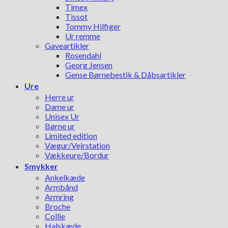
Timex
Tissot
Tommy Hilfiger
Ur remme
Gaveartikler
Rosendahl
Georg Jensen
Gense Børnebestik & Dåbsartikler
Ure
Herre ur
Dame ur
Unisex Ur
Børne ur
Limited edition
Vægur/Vejrstation
Vækkeure/Bordur
Smykker
Ankelkæde
Armbånd
Armring
Broche
Collie
Halskæde