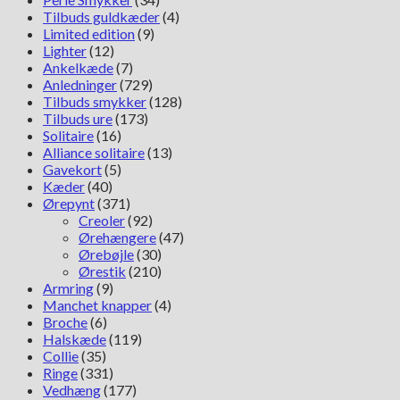
Tilbuds guldkæder
(4)
Limited edition
(9)
Lighter
(12)
Ankelkæde
(7)
Anledninger
(729)
Tilbuds smykker
(128)
Tilbuds ure
(173)
Solitaire
(16)
Alliance solitaire
(13)
Gavekort
(5)
Kæder
(40)
Ørepynt
(371)
Creoler
(92)
Ørehængere
(47)
Ørebøjle
(30)
Ørestik
(210)
Armring
(9)
Manchet knapper
(4)
Broche
(6)
Halskæde
(119)
Collie
(35)
Ringe
(331)
Vedhæng
(177)