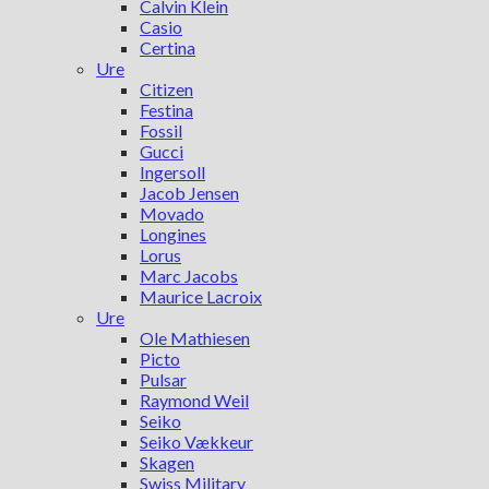
Calvin Klein
Casio
Certina
Ure
Citizen
Festina
Fossil
Gucci
Ingersoll
Jacob Jensen
Movado
Longines
Lorus
Marc Jacobs
Maurice Lacroix
Ure
Ole Mathiesen
Picto
Pulsar
Raymond Weil
Seiko
Seiko Vækkeur
Skagen
Swiss Military