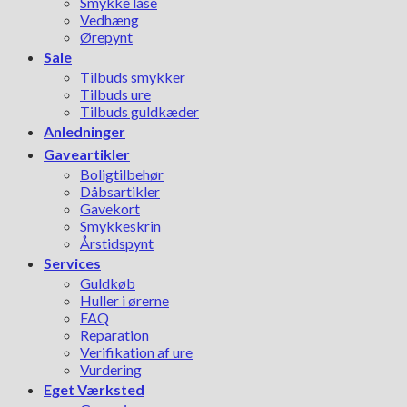
Smykke låse
Vedhæng
Ørepynt
Sale
Tilbuds smykker
Tilbuds ure
Tilbuds guldkæder
Anledninger
Gaveartikler
Boligtilbehør
Dåbsartikler
Gavekort
Smykkeskrin
Årstidspynt
Services
Guldkøb
Huller i ørerne
FAQ
Reparation
Verifikation af ure
Vurdering
Eget Værksted