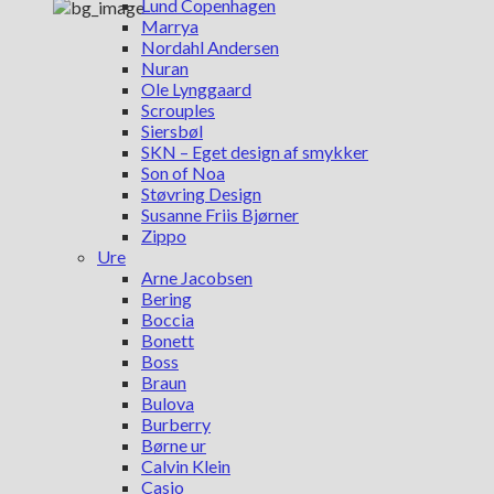
Lund Copenhagen
Marrya
Nordahl Andersen
Nuran
Ole Lynggaard
Scrouples
Siersbøl
SKN – Eget design af smykker
Son of Noa
Støvring Design
Susanne Friis Bjørner
Zippo
Ure
Arne Jacobsen
Bering
Boccia
Bonett
Boss
Braun
Bulova
Burberry
Børne ur
Calvin Klein
Casio