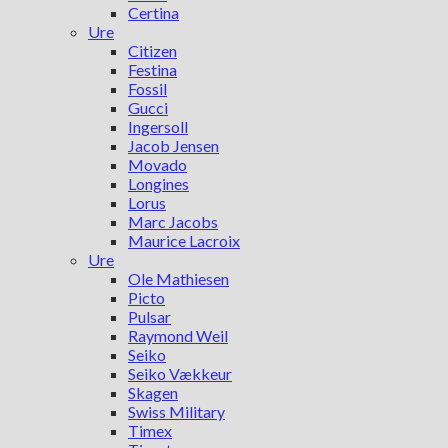
Certina
Ure
Citizen
Festina
Fossil
Gucci
Ingersoll
Jacob Jensen
Movado
Longines
Lorus
Marc Jacobs
Maurice Lacroix
Ure
Ole Mathiesen
Picto
Pulsar
Raymond Weil
Seiko
Seiko Vækkeur
Skagen
Swiss Military
Timex