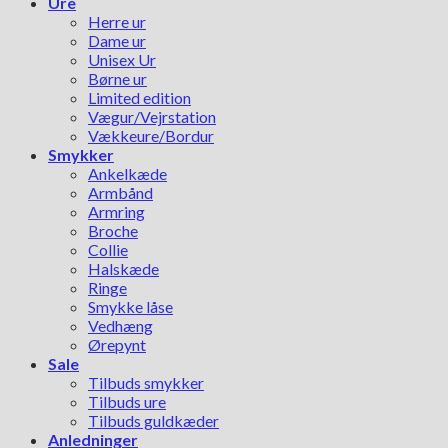
Ure
Herre ur
Dame ur
Unisex Ur
Børne ur
Limited edition
Vægur/Vejrstation
Vækkeure/Bordur
Smykker
Ankelkæde
Armbånd
Armring
Broche
Collie
Halskæde
Ringe
Smykke låse
Vedhæng
Ørepynt
Sale
Tilbuds smykker
Tilbuds ure
Tilbuds guldkæder
Anledninger