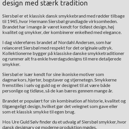
design med stærk tradition
Siersbøl er et klassisk dansk smykkebrand med rødder tilbage
til 1945, hvor Hermann Siersbøl grundlagde virksomheden.
Brandet har i mange år været kendt for tidløst design, høj
kvalitet og smykker, der kombinerer enkelhed med elegance.
I dag videreføres brandet af Nordahl Andersen, som har
relanceret Siersbøl med respekt for det originale udtryk.
Kollektionerne bygger på klassiske danske smykketraditioner
og rummer alt fra enkle hverdagsdesigns til mere detaljerede
smykker.
Siersbøl er især kendt for sine ikoniske motiver som
dagmarkors, hjerter, bogstaver og stjernetegn. Smykkerne
fremstilles i sølv og guld og er designet til at være både
personlige og tidløse, så de kan bæres gennem mange år.
Brandet er populært for sin kombination af historie, kvalitet og
tilgængeligt design, hvilket gør det velegnet som gave eller
som et klassisk smykke til egen brug.
Hos Ure Guld Sølv finder du et udvalg af Siersbøl smykker, hvor
dansk designarv og moderne produktion mødes.