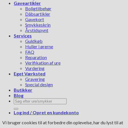
Gaveartikler
Boligtilbehør
Dåbsartikler
Gavekort
Smykkeskrin
Årstidspynt
Services
Guldkøb
Huller i ørerne
FAQ
Reparation
Verifikation af ure
Vurdering
Eget Værksted
Gravering
Special design
Butikker
Blog
Søg
efter:
Log ind / Opret en kundekonto
Vi bruger cookies til at forbedre din oplevelse, har du lyst til at