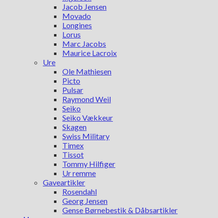
Jacob Jensen
Movado
Longines
Lorus
Marc Jacobs
Maurice Lacroix
Ure
Ole Mathiesen
Picto
Pulsar
Raymond Weil
Seiko
Seiko Vækkeur
Skagen
Swiss Military
Timex
Tissot
Tommy Hilfiger
Ur remme
Gaveartikler
Rosendahl
Georg Jensen
Gense Børnebestik & Dåbsartikler