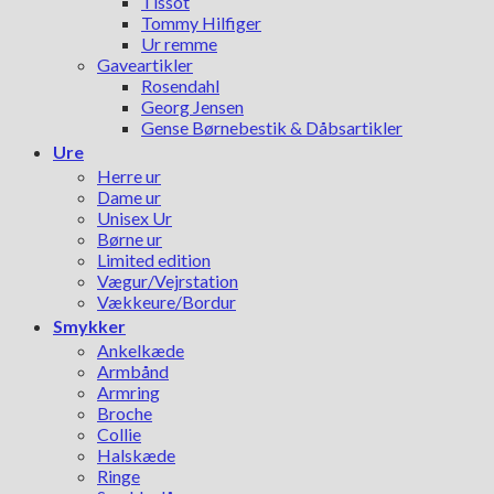
Tissot
Tommy Hilfiger
Ur remme
Gaveartikler
Rosendahl
Georg Jensen
Gense Børnebestik & Dåbsartikler
Ure
Herre ur
Dame ur
Unisex Ur
Børne ur
Limited edition
Vægur/Vejrstation
Vækkeure/Bordur
Smykker
Ankelkæde
Armbånd
Armring
Broche
Collie
Halskæde
Ringe