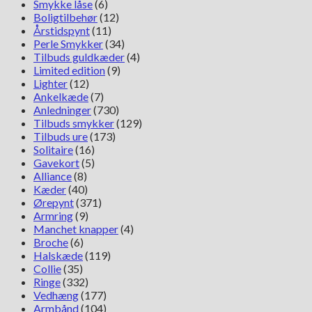
Smykke låse
(6)
Boligtilbehør
(12)
Årstidspynt
(11)
Perle Smykker
(34)
Tilbuds guldkæder
(4)
Limited edition
(9)
Lighter
(12)
Ankelkæde
(7)
Anledninger
(730)
Tilbuds smykker
(129)
Tilbuds ure
(173)
Solitaire
(16)
Gavekort
(5)
Alliance
(8)
Kæder
(40)
Ørepynt
(371)
Armring
(9)
Manchet knapper
(4)
Broche
(6)
Halskæde
(119)
Collie
(35)
Ringe
(332)
Vedhæng
(177)
Armbånd
(104)