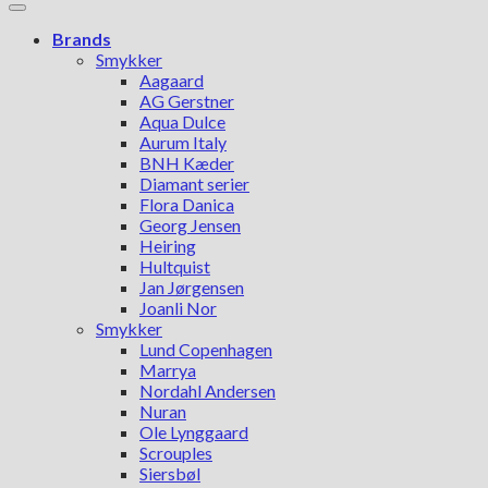
Brands
Smykker
Aagaard
AG Gerstner
Aqua Dulce
Aurum Italy
BNH Kæder
Diamant serier
Flora Danica
Georg Jensen
Heiring
Hultquist
Jan Jørgensen
Joanli Nor
Smykker
Lund Copenhagen
Marrya
Nordahl Andersen
Nuran
Ole Lynggaard
Scrouples
Siersbøl