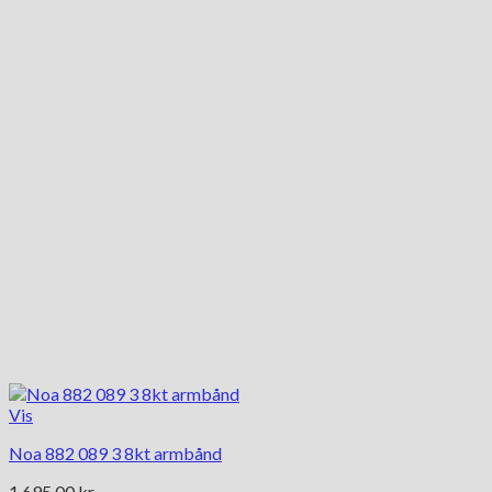
Vis
Noa 882 089 3 8kt armbånd
1,695.00
kr.