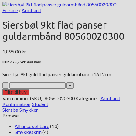
Forside
/
Armbånd
Siersbøl 9kt flad panser
guldarmbånd 80560020300
1,895.00
kr.
Siersbøl 9kt guld flad panser guldarmbånd i 16+2cm.
Siersbøl
9kt
Tilføj til kurv
flad
Varenummer (SKU):
80560020300
Kategorier:
Armbånd
,
panser
Konfirmation
,
Student
guldarmbånd
Siersbøl
Smykker
80560020300
Browse
antal
Alliance solitaire
(13)
Smykkeskrin
(4)