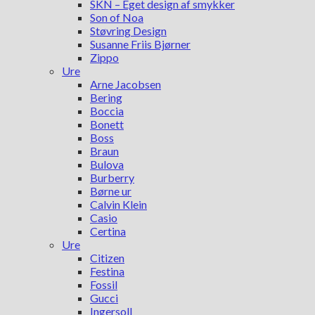
SKN – Eget design af smykker
Son of Noa
Støvring Design
Susanne Friis Bjørner
Zippo
Ure
Arne Jacobsen
Bering
Boccia
Bonett
Boss
Braun
Bulova
Burberry
Børne ur
Calvin Klein
Casio
Certina
Ure
Citizen
Festina
Fossil
Gucci
Ingersoll