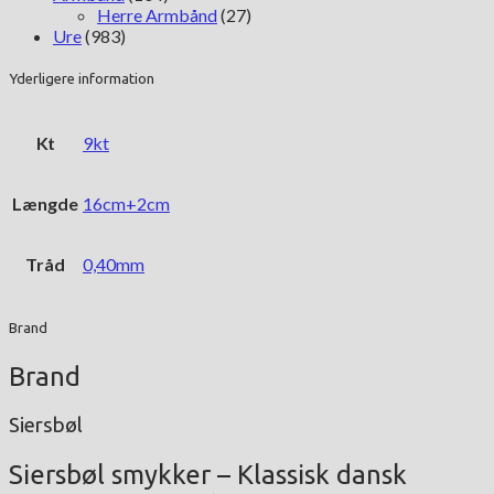
Herre Armbånd
(27)
Ure
(983)
Yderligere information
Kt
9kt
Længde
16cm+2cm
Tråd
0,40mm
Brand
Brand
Siersbøl
Siersbøl smykker – Klassisk dansk