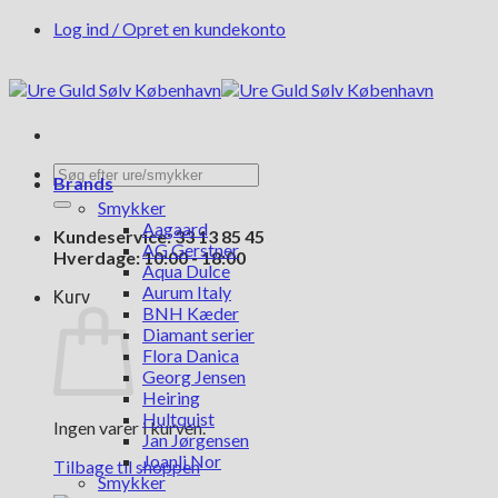
Fortsæt
Log ind / Opret en kundekonto
til
indhold
Søg
Brands
efter:
Smykker
Aagaard
Kundeservice: 33 13 85 45
AG Gerstner
Hverdage: 10:00 - 18:00
Aqua Dulce
Aurum Italy
Kurv
BNH Kæder
Diamant serier
Flora Danica
Georg Jensen
Heiring
Hultquist
Ingen varer i kurven.
Jan Jørgensen
Joanli Nor
Tilbage til shoppen
Smykker