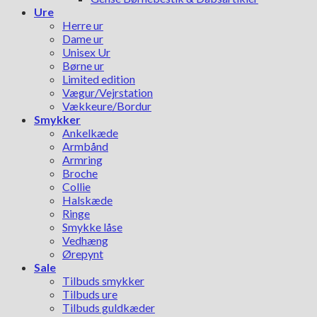
Ure
Herre ur
Dame ur
Unisex Ur
Børne ur
Limited edition
Vægur/Vejrstation
Vækkeure/Bordur
Smykker
Ankelkæde
Armbånd
Armring
Broche
Collie
Halskæde
Ringe
Smykke låse
Vedhæng
Ørepynt
Sale
Tilbuds smykker
Tilbuds ure
Tilbuds guldkæder