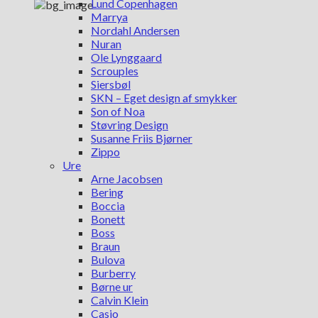
Lund Copenhagen
Marrya
Nordahl Andersen
Nuran
Ole Lynggaard
Scrouples
Siersbøl
SKN – Eget design af smykker
Son of Noa
Støvring Design
Susanne Friis Bjørner
Zippo
Ure
Arne Jacobsen
Bering
Boccia
Bonett
Boss
Braun
Bulova
Burberry
Børne ur
Calvin Klein
Casio