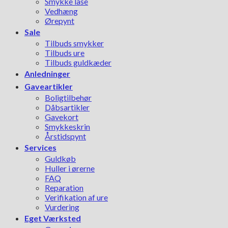
Smykke låse
Vedhæng
Ørepynt
Sale
Tilbuds smykker
Tilbuds ure
Tilbuds guldkæder
Anledninger
Gaveartikler
Boligtilbehør
Dåbsartikler
Gavekort
Smykkeskrin
Årstidspynt
Services
Guldkøb
Huller i ørerne
FAQ
Reparation
Verifikation af ure
Vurdering
Eget Værksted