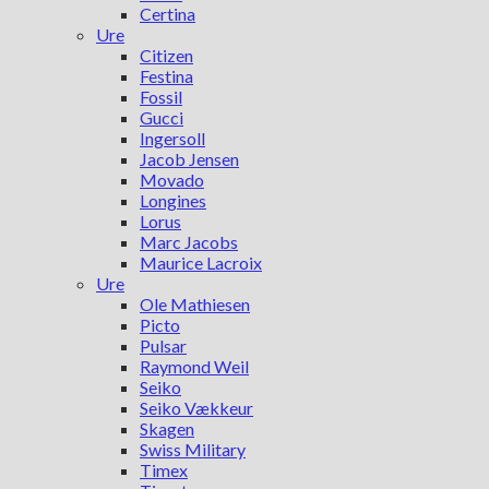
Certina
Ure
Citizen
Festina
Fossil
Gucci
Ingersoll
Jacob Jensen
Movado
Longines
Lorus
Marc Jacobs
Maurice Lacroix
Ure
Ole Mathiesen
Picto
Pulsar
Raymond Weil
Seiko
Seiko Vækkeur
Skagen
Swiss Military
Timex