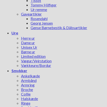
Tissot
Tommy Hilfiger
Ur remme
Gaveartikler
Rosendahl
Georg Jensen
Gense Børnebestik & Dåbsartikler
Ure
Herre ur
Dame ur
Unisex Ur
Børne ur
Limited edition
Vægur/Vejrstation
Vækkeure/Bordur
Smykker
Ankelkæde
Armbånd
Armring
Broche
Collie
Halskæde
Ringe