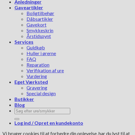
Anledninger
Gaveartikler
Boligtilbehør
Dåbsartikler
Gavekort
Smykkeskrin
Årstidspynt
Services
Guldkøb
Huller i ørerne
FAQ
Reparation
Verifikation af ure
Vurdering
Eget Værksted
Gravering
Special design
Butikker
Blog
Søg
efter:
Log ind / Opret en kundekonto
Vi bruger cookies til at forbedre din oplevelse, har du lyst til at