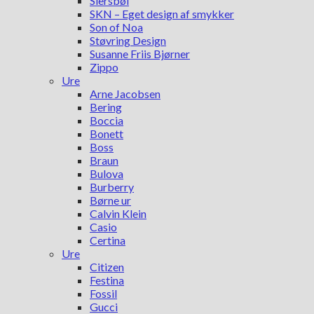
Siersbøl
SKN – Eget design af smykker
Son of Noa
Støvring Design
Susanne Friis Bjørner
Zippo
Ure
Arne Jacobsen
Bering
Boccia
Bonett
Boss
Braun
Bulova
Burberry
Børne ur
Calvin Klein
Casio
Certina
Ure
Citizen
Festina
Fossil
Gucci