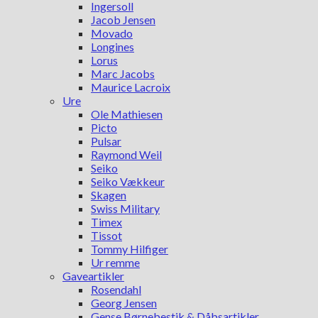
Ingersoll
Jacob Jensen
Movado
Longines
Lorus
Marc Jacobs
Maurice Lacroix
Ure
Ole Mathiesen
Picto
Pulsar
Raymond Weil
Seiko
Seiko Vækkeur
Skagen
Swiss Military
Timex
Tissot
Tommy Hilfiger
Ur remme
Gaveartikler
Rosendahl
Georg Jensen
Gense Børnebestik & Dåbsartikler