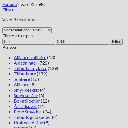
Forside
/
Vare Kt
/
9kt
Filter
Sorteret
Viser 3 resultater
efter
popularitet
Filtrer efter pris
Mindste
Højeste
Filter
pris
pris
Browse
Alliance solitaire
(13)
Anledninger
(728)
Tilbuds smykker
(129)
Tilbuds ure
(172)
Solitaire
(16)
Alliance
(8)
Smykkeskrin
(4)
Smykke låse
(6)
Boligtilbehør
(12)
Årstidspynt
(11)
Perle Smykker
(34)
Tilbuds guldkæder
(4)
Limited edition
(9)
Lighter
(12)