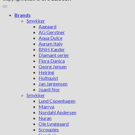
Brands
Smykker
Aagaard
AG Gerstner
Aqua Dulce
Aurum Italy
BNH Kæder
Diamant serier
Flora Danica
Georg Jensen
Heiring
Hultquist
Jan Jørgensen
Joanli Nor
Smykker
Lund Copenhagen
Marrya
Nordahl Andersen
Nuran
Ole Lynggaard
Scrouples