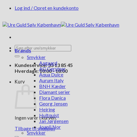
Fortsæt
Log ind / Opret en kundekonto
til
indhold
Søg
Brands
efter:
Smykker
Aagaard
Kundeservice: 33 13 85 45
AG Gerstner
Hverdage: 10:00 - 18:00
Aqua Dulce
Aurum Italy
Kurv
BNH Kæder
Diamant serier
Flora Danica
Georg Jensen
Heiring
Hultquist
Ingen varer i kurven.
Jan Jørgensen
Joanli Nor
Tilbage til shoppen
Smykker