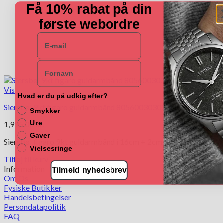
Få 10% rabat på din
første webordre
E-mail
Navn
Vis
Hvad er du på udkig efter?
Siersbøl 9kt figaro guldarmbånd 80560030300
Smykker
Ure
1,995.00
kr.
Gaver
Siersbøl figaro 9kt guldarmbånd i 16cm + 2cm.
Vielsesringe
Tilføj til kurv
Information
Tilmeld nyhedsbrev
Om Os
Fysiske Butikker
Handelsbetingelser
Persondatapolitik
FAQ