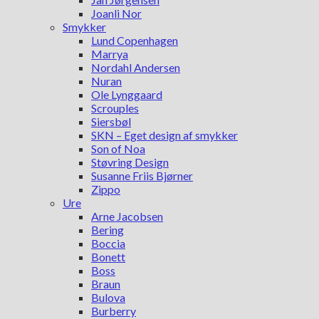
Joanli Nor
Smykker
Lund Copenhagen
Marrya
Nordahl Andersen
Nuran
Ole Lynggaard
Scrouples
Siersbøl
SKN – Eget design af smykker
Son of Noa
Støvring Design
Susanne Friis Bjørner
Zippo
Ure
Arne Jacobsen
Bering
Boccia
Bonett
Boss
Braun
Bulova
Burberry