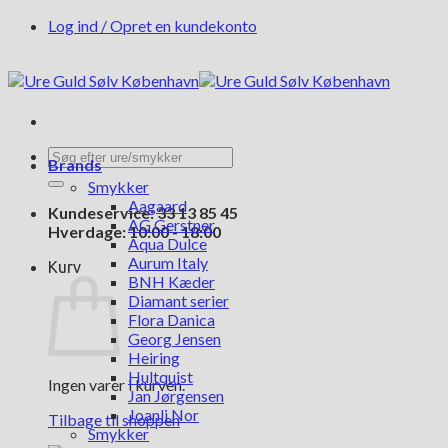
Fortsæt
Log ind / Opret en kundekonto
til
indhold
Søg
Brands
efter:
Smykker
Aagaard
Kundeservice: 33 13 85 45
AG Gerstner
Hverdage: 10:00 - 18:00
Aqua Dulce
Aurum Italy
Kurv
BNH Kæder
Diamant serier
Flora Danica
Georg Jensen
Heiring
Hultquist
Ingen varer i kurven.
Jan Jørgensen
Joanli Nor
Tilbage til shoppen
Smykker