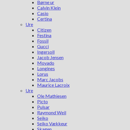
Børne ur
Calvin Klein
Casio
Certina
Ure
Citizen
Festina
Fossil
Gucci
Ingersoll
Jacob Jensen
Movado
Longines
Lorus
Marc Jacobs
Maurice Lacroix
Ure
Ole Mathiesen
Picto
Pulsar
Raymond Weil
Seiko
Seiko Vækkeur
Skagen