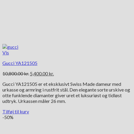
Vis
Gucci YA121505
Den
Den
10,800.00
kr.
5,400.00
kr.
oprindelige
aktuelle
Gucci YA121505 er et eksklusivt Swiss Made dameur med
pris
pris
urkasse og armring i rustfrit stål. Den elegante sorte urskive og
var:
er:
otte funklende diamanter giver uret et luksuriøst og tidløst
10,800.00 kr..
5,400.00 kr..
udtryk. Urkassen måler 26 mm.
Tilføj til kurv
-50%