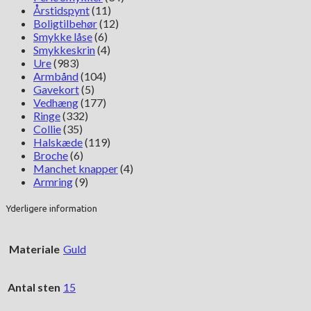
Årstidspynt
(11)
Boligtilbehør
(12)
Smykke låse
(6)
Smykkeskrin
(4)
Ure
(983)
Armbånd
(104)
Gavekort
(5)
Vedhæng
(177)
Ringe
(332)
Collie
(35)
Halskæde
(119)
Broche
(6)
Manchet knapper
(4)
Armring
(9)
Yderligere information
Materiale
Guld
Antal sten
15