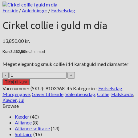
Forside
/
Anledninger
/
Fødselsdag
Cirkel collie i guld m dia
13,850.00
kr.
Meget elegant og smuk collie i 14 karat guld med diamanter
Cirkel
collie
Tilføj til kurv
i
Varenummer (SKU):
9103368-45
Kategorier:
Fødselsdag
,
guld
Morgengave
,
Gaver til hende
,
Valentiensdag
,
Collie
,
Halskæde
,
m
Kæder
,
Jul
dia
Browse
antal
Kæder
(40)
Alliance
(8)
Alliance solitaire
(13)
Solitaire
(16)