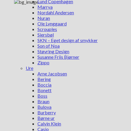
Lund Copenhagen
Marrya
Nordahl Andersen
Nuran
Ole Lynggaard
Scrouples
Siersbøl
SKN – Eget design af smykker
Son of Noa
Støvring Design
Susanne Friis Bjørner
Zippo
Ure
Arne Jacobsen
Bering
Boccia
Bonett
Boss
Braun
Bulova
Burberry
Børne ur
Calvin Klein
Casio