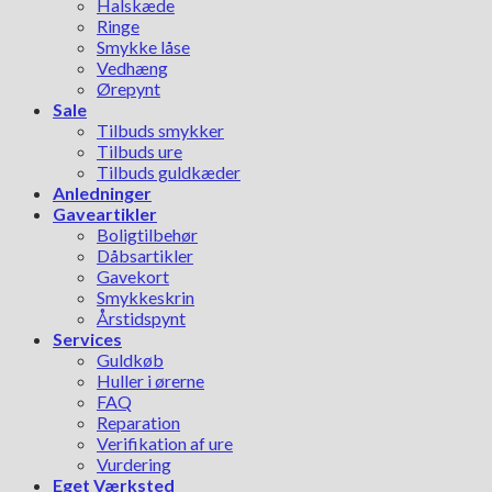
Halskæde
Ringe
Smykke låse
Vedhæng
Ørepynt
Sale
Tilbuds smykker
Tilbuds ure
Tilbuds guldkæder
Anledninger
Gaveartikler
Boligtilbehør
Dåbsartikler
Gavekort
Smykkeskrin
Årstidspynt
Services
Guldkøb
Huller i ørerne
FAQ
Reparation
Verifikation af ure
Vurdering
Eget Værksted