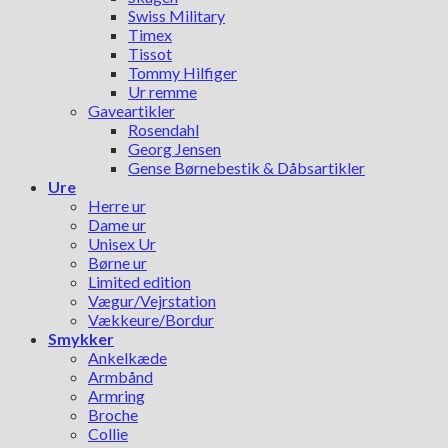
Swiss Military
Timex
Tissot
Tommy Hilfiger
Ur remme
Gaveartikler
Rosendahl
Georg Jensen
Gense Børnebestik & Dåbsartikler
Ure
Herre ur
Dame ur
Unisex Ur
Børne ur
Limited edition
Vægur/Vejrstation
Vækkeure/Bordur
Smykker
Ankelkæde
Armbånd
Armring
Broche
Collie