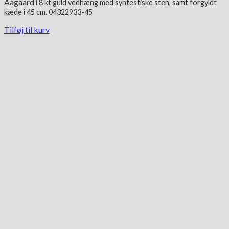
Aagaard
i 8 kt guld
vedhæng med syntestiske sten, samt forgyldt
kæde i 45 cm. 04322933-45
Tilføj til kurv