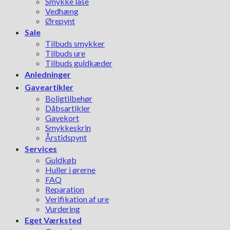
Smykke låse
Vedhæng
Ørepynt
Sale
Tilbuds smykker
Tilbuds ure
Tilbuds guldkæder
Anledninger
Gaveartikler
Boligtilbehør
Dåbsartikler
Gavekort
Smykkeskrin
Årstidspynt
Services
Guldkøb
Huller i ørerne
FAQ
Reparation
Verifikation af ure
Vurdering
Eget Værksted