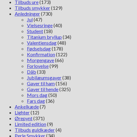
Tilbuds ure
(173)
Tilbuds smykker
(129)
Anledninger
(730)
Jul
(47)
Vielsesringe
(40)
Student
(18)
Titanium bryllup
(34)
Valentiensdag
(48)
Fødselsdag
(178)
Konfirmation
(122)
Morgengave
(66)
Forlovelse
(99)
Dåb
(33)
Jubilæumsgaver
(38)
Gaver til ham
(156)
Gaver til hende
(325)
Mors dag
(50)
Fars dag
(36)
Ankelkæde
(7)
Lighter
(12)
Ørepynt
(371)
Limited edition
(9)
Tilbuds guldkæder
(4)
Perle Smykker
(34)