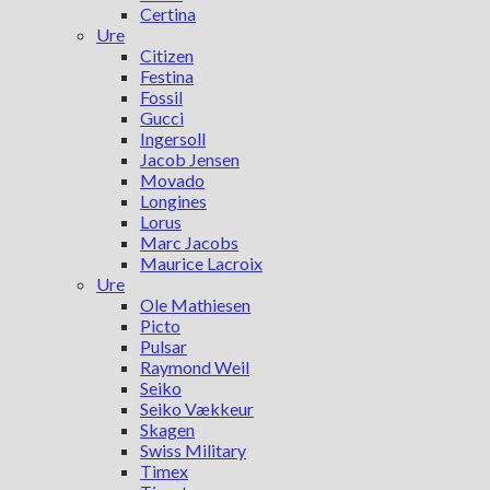
Certina
Ure
Citizen
Festina
Fossil
Gucci
Ingersoll
Jacob Jensen
Movado
Longines
Lorus
Marc Jacobs
Maurice Lacroix
Ure
Ole Mathiesen
Picto
Pulsar
Raymond Weil
Seiko
Seiko Vækkeur
Skagen
Swiss Military
Timex