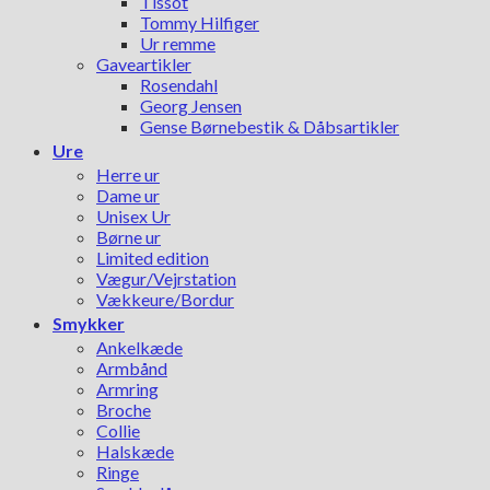
Tissot
Tommy Hilfiger
Ur remme
Gaveartikler
Rosendahl
Georg Jensen
Gense Børnebestik & Dåbsartikler
Ure
Herre ur
Dame ur
Unisex Ur
Børne ur
Limited edition
Vægur/Vejrstation
Vækkeure/Bordur
Smykker
Ankelkæde
Armbånd
Armring
Broche
Collie
Halskæde
Ringe