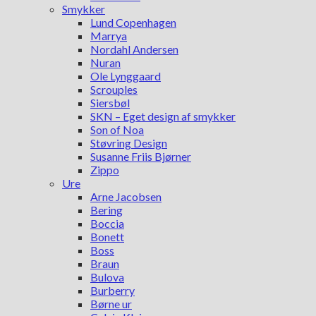
Smykker
Lund Copenhagen
Marrya
Nordahl Andersen
Nuran
Ole Lynggaard
Scrouples
Siersbøl
SKN – Eget design af smykker
Son of Noa
Støvring Design
Susanne Friis Bjørner
Zippo
Ure
Arne Jacobsen
Bering
Boccia
Bonett
Boss
Braun
Bulova
Burberry
Børne ur