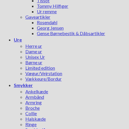
Tissot
Tommy Hilfiger
Ur remme
Gaveartikler
Rosendahl
Georg Jensen
Gense Børnebestik & Dåbsartikler
Ure
Herre ur
Dame ur
Unisex Ur
Børne ur
Limited edition
Vægur/Vejrstation
Vækkeure/Bordur
Smykker
Ankelkæde
Armbånd
Armring
Broche
Collie
Halskæde
Ringe