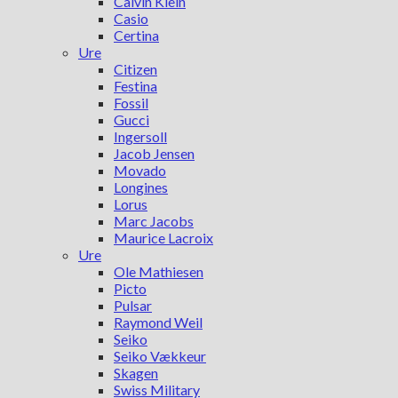
Calvin Klein
Casio
Certina
Ure
Citizen
Festina
Fossil
Gucci
Ingersoll
Jacob Jensen
Movado
Longines
Lorus
Marc Jacobs
Maurice Lacroix
Ure
Ole Mathiesen
Picto
Pulsar
Raymond Weil
Seiko
Seiko Vækkeur
Skagen
Swiss Military