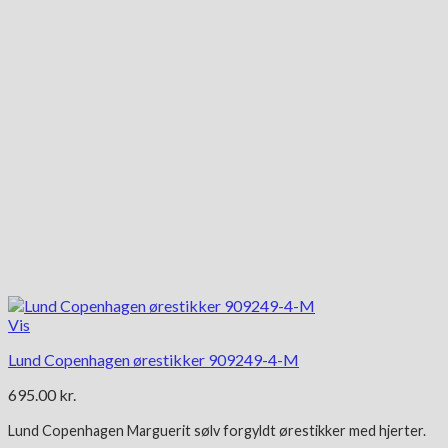
vælges
på
varesiden
Vis
Lund Copenhagen ørestikker 909249-4-M
695.00
kr.
Lund Copenhagen Marguerit
sølv forgyldt
ørestikker med hjerter.