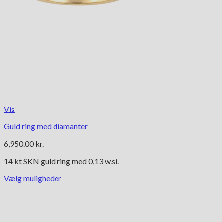
Vis
Guld ring med diamanter
6,950.00
kr.
14 kt SKN guld ring med 0,13 w.si.
Vælg muligheder
Dette
vare
har
flere