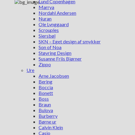
Lund Copenhagen
Marrya
Nordahl Andersen
Nuran
Ole Lynggaard
Scrouples
Siersbøl
SKN – Eget design af smykker
Son of Noa
Støvring Design
Susanne Friis Bjørner
Zippo
Ure
Arne Jacobsen
Bering
Boccia
Bonett
Boss
Braun
Bulova
Burberry
Børne ur
Calvin Klein
Casio