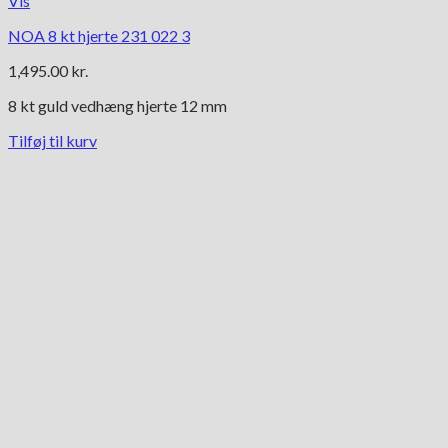
Vis
NOA 8 kt hjerte 231 022 3
1,495.00
kr.
8 kt guld vedhæng hjerte 12 mm
Tilføj til kurv