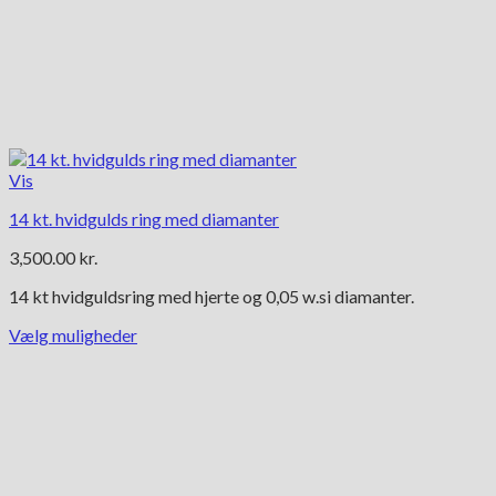
Vis
14 kt. hvidgulds ring med diamanter
3,500.00
kr.
14 kt hvidguldsring med hjerte og 0,05 w.si diamanter.
Vælg muligheder
Dette
vare
har
flere
varianter.
Mulighederne
kan