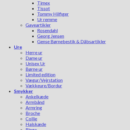
Timex
Tissot
Tommy Hilfiger
Ur remme
Gaveartikler
Rosendahl
Georg Jensen
Gense Børnebestik & Dåbsartikler
Ure
Herre ur
Dame ur
Unisex Ur
Børne ur
Limited edition
Vægur/Vejrstation
Vækkeure/Bordur
Smykker
Ankelkæde
Armbånd
Armring
Broche
Collie
Halskæde
Ringe