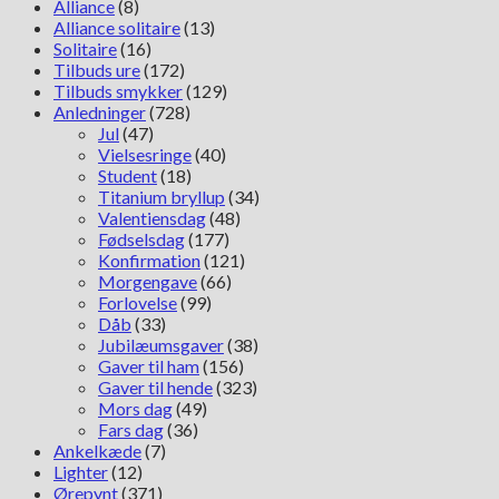
Alliance
(8)
Alliance solitaire
(13)
Solitaire
(16)
Tilbuds ure
(172)
Tilbuds smykker
(129)
Anledninger
(728)
Jul
(47)
Vielsesringe
(40)
Student
(18)
Titanium bryllup
(34)
Valentiensdag
(48)
Fødselsdag
(177)
Konfirmation
(121)
Morgengave
(66)
Forlovelse
(99)
Dåb
(33)
Jubilæumsgaver
(38)
Gaver til ham
(156)
Gaver til hende
(323)
Mors dag
(49)
Fars dag
(36)
Ankelkæde
(7)
Lighter
(12)
Ørepynt
(371)