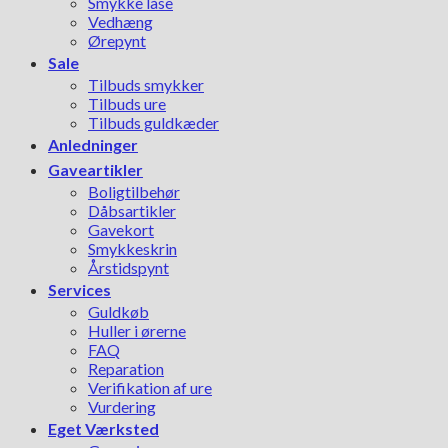
Smykke låse
Vedhæng
Ørepynt
Sale
Tilbuds smykker
Tilbuds ure
Tilbuds guldkæder
Anledninger
Gaveartikler
Boligtilbehør
Dåbsartikler
Gavekort
Smykkeskrin
Årstidspynt
Services
Guldkøb
Huller i ørerne
FAQ
Reparation
Verifikation af ure
Vurdering
Eget Værksted