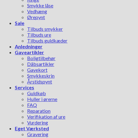
Smykke låse
Vedhæng
Ørepynt
Sale
Tilbuds smykker
Tilbuds ure
Tilbuds guldkæder
Anledninger
Gaveartikler
Boligtilbehør
Dåbsartikler
Gavekort
Smykkeskrin
Årstidspynt
Services
Guldkøb
Huller i ørerne
FAQ
Reparation
Verifikation af ure
Vurdering
Eget Værksted
Gravering