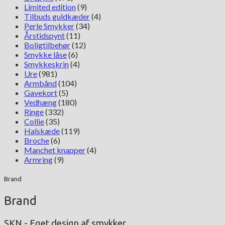
Limited edition
(9)
Tilbuds guldkæder
(4)
Perle Smykker
(34)
Årstidspynt
(11)
Boligtilbehør
(12)
Smykke låse
(6)
Smykkeskrin
(4)
Ure
(981)
Armbånd
(104)
Gavekort
(5)
Vedhæng
(180)
Ringe
(332)
Collie
(35)
Halskæde
(119)
Broche
(6)
Manchet knapper
(4)
Armring
(9)
Brand
Brand
SKN - Eget design af smykker