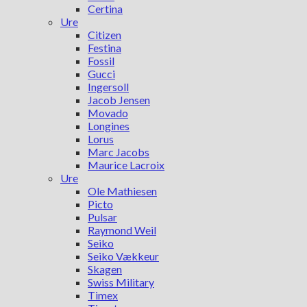
Certina
Ure
Citizen
Festina
Fossil
Gucci
Ingersoll
Jacob Jensen
Movado
Longines
Lorus
Marc Jacobs
Maurice Lacroix
Ure
Ole Mathiesen
Picto
Pulsar
Raymond Weil
Seiko
Seiko Vækkeur
Skagen
Swiss Military
Timex