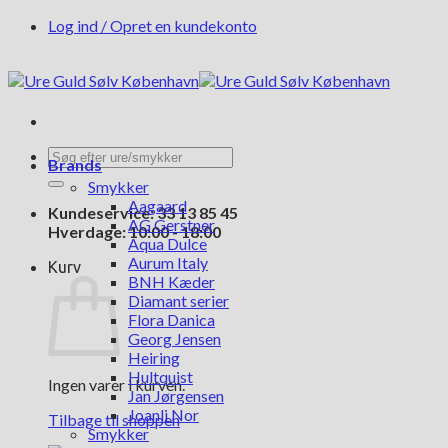
Fortsæt
Log ind / Opret en kundekonto
til
indhold
Søg
Brands
efter:
Smykker
Aagaard
Kundeservice: 33 13 85 45
AG Gerstner
Hverdage: 10:00 - 18:00
Aqua Dulce
Aurum Italy
Kurv
BNH Kæder
Diamant serier
Flora Danica
Georg Jensen
Heiring
Hultquist
Ingen varer i kurven.
Jan Jørgensen
Joanli Nor
Tilbage til shoppen
Smykker