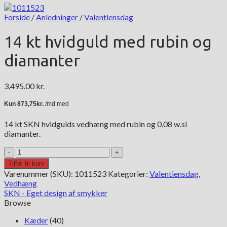
Forside
/
Anledninger
/
Valentiensdag
14 kt hvidguld med rubin og
diamanter
3,495.00
kr.
14 kt SKN hvidgulds vedhæng med rubin og 0,08 w.si
diamanter.
14
kt
Tilføj til kurv
hvidguld
Varenummer (SKU):
1011523
Kategorier:
Valentiensdag
,
med
Vedhæng
rubin
SKN - Eget design af smykker
og
Browse
diamanter
antal
Kæder
(40)