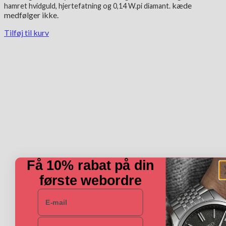
kæde
hamret hvidguld, hjertefatning og 0,14 W.pi diamant.
medfølger ikke.
Tilføj til kurv
Få 10% rabat på din
første webordre
E-mail
Navn