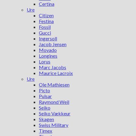
Certina
Ure
Citizen
Festina
Fossil
Gucci
Ingersoll
Jacob Jensen
Movado
Longines
Lorus
Marc Jacobs
Maurice Lacroix
Ure
Ole Mathiesen
Picto
Pulsar
Raymond Weil
Seiko
Seiko Vækkeur
Skagen
Swiss Military
Timex