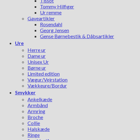
Tissot
Tommy Hilfiger
Ur remme
Gaveartikler
Rosendahl
Georg Jensen
Gense Børnebestik & Dåbsartikler
Ure
Herre ur
Dame ur
Unisex Ur
Børne ur
Limited edition
Vægur/Vejrstation
Vækkeure/Bordur
Smykker
Ankelkæde
Armbånd
Armring
Broche
Collie
Halskæde
Ringe