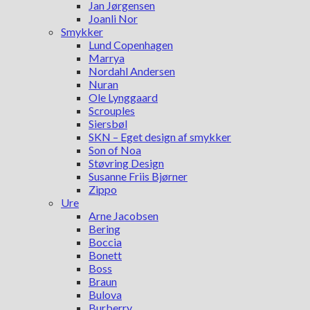
Jan Jørgensen
Joanli Nor
Smykker
Lund Copenhagen
Marrya
Nordahl Andersen
Nuran
Ole Lynggaard
Scrouples
Siersbøl
SKN – Eget design af smykker
Son of Noa
Støvring Design
Susanne Friis Bjørner
Zippo
Ure
Arne Jacobsen
Bering
Boccia
Bonett
Boss
Braun
Bulova
Burberry