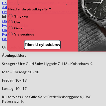
Bedste dåbsgave med gravering – guide til personlige
dåbsgaver
Hvad er du på udkig efter?
Limited edition Seiko ur – er de værd at gå efter?
Information
Smykker
Om Os
Ure
Fysiske Butikker
Gaver
Handelsbetingelser
Persondatapolitik
Vielsesringe
FAQ
Tilmeld nyhedsbrev
Ure Guld Sølv Butikker
Åbningstider:
Strøgets Ure Guld Sølv:
Nygade 7, 1164 København K.
Man – Torsdag: 10 - 18
Fredag: 10 - 19
Lørdag: 10 - 17
Kultorvets Ure Guld Sølv:
Frederiksborggade 4,1360
København K.