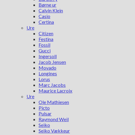
Børne ur
Calvin Klein
Casio
Certina
Ure
Citizen
Festina
Fossil
Gucci
Ingersoll
Jacob Jensen
Movado
Longines
Lorus
Marc Jacobs
Maurice Lacroix
Ure
Ole Mathiesen
Picto
Pulsar
Raymond Weil
Seiko
Seiko Vækkeur