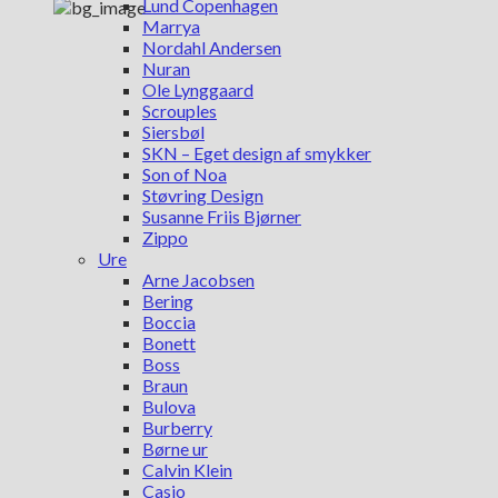
Lund Copenhagen
Marrya
Nordahl Andersen
Nuran
Ole Lynggaard
Scrouples
Siersbøl
SKN – Eget design af smykker
Son of Noa
Støvring Design
Susanne Friis Bjørner
Zippo
Ure
Arne Jacobsen
Bering
Boccia
Bonett
Boss
Braun
Bulova
Burberry
Børne ur
Calvin Klein
Casio