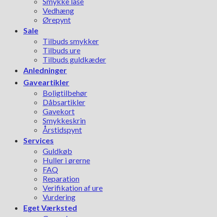
Smykke låse
Vedhæng
Ørepynt
Sale
Tilbuds smykker
Tilbuds ure
Tilbuds guldkæder
Anledninger
Gaveartikler
Boligtilbehør
Dåbsartikler
Gavekort
Smykkeskrin
Årstidspynt
Services
Guldkøb
Huller i ørerne
FAQ
Reparation
Verifikation af ure
Vurdering
Eget Værksted