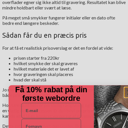
overflader egner sig ikke altid til gravering. Resultatet kan blive
mindre holdbart eller svært at læse.
På meget små smykker fungerer initialer eller en dato ofte
bedre end længere beskeder.
Sådan får du en præcis pris
For at få et realistisk prisoverslag er det en fordel at vide:
prisen starter fra 220kr
hvilket smykke der skal graveres
hvilket materiale det er lavet af
hvor graveringen skal placeres
hvad der skal stå
Få 10% rabat på din
Jo mere konkret opgaven er, desto lettere er det at vurdere
både pris og muligheder.
første webordre
Hos Ure Guld Sølv er personlig rådgivning og fagligt håndværk
E-mail
en vigtig del af processen. Er du i tvivl om pris eller muligheder,
kan du altid få en konkret vurdering af dit smykke.
Navn
Dette indlæg var udgivet den
Guides
. Bookmark
permalink
.