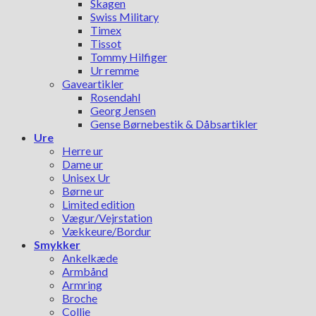
Skagen
Swiss Military
Timex
Tissot
Tommy Hilfiger
Ur remme
Gaveartikler
Rosendahl
Georg Jensen
Gense Børnebestik & Dåbsartikler
Ure
Herre ur
Dame ur
Unisex Ur
Børne ur
Limited edition
Vægur/Vejrstation
Vækkeure/Bordur
Smykker
Ankelkæde
Armbånd
Armring
Broche
Collie