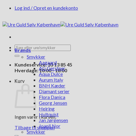
Fortsæt
Log ind / Opret en kundekonto
til
indhold
Søg
Brands
efter:
Smykker
Aagaard
Kundeservice: 33 13 85 45
AG Gerstner
Hverdage: 10:00 - 18:00
Aqua Dulce
Aurum Italy
Kurv
BNH Kæder
Diamant serier
Flora Danica
Georg Jensen
Heiring
Hultquist
Ingen varer i kurven.
Jan Jørgensen
Joanli Nor
Tilbage til shoppen
Smykker