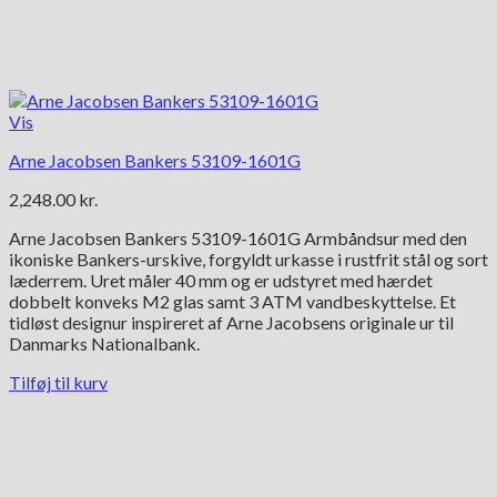
Vis
Arne Jacobsen Bankers 53109-1601G
2,248.00
kr.
Arne Jacobsen Bankers 53109-1601G Armbåndsur med den
ikoniske Bankers-urskive, forgyldt urkasse i rustfrit stål og sort
læderrem. Uret måler 40 mm og er udstyret med hærdet
dobbelt konveks M2 glas samt 3 ATM vandbeskyttelse. Et
tidløst designur inspireret af Arne Jacobsens originale ur til
Danmarks Nationalbank.
Tilføj til kurv