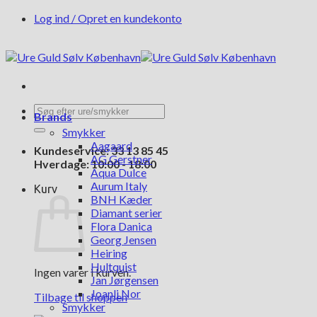
Fortsæt
Log ind / Opret en kundekonto
til
indhold
Søg
Brands
efter:
Smykker
Aagaard
Kundeservice: 33 13 85 45
AG Gerstner
Hverdage: 10:00 - 18:00
Aqua Dulce
Aurum Italy
Kurv
BNH Kæder
Diamant serier
Flora Danica
Georg Jensen
Heiring
Hultquist
Ingen varer i kurven.
Jan Jørgensen
Joanli Nor
Tilbage til shoppen
Smykker