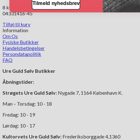
Tilmeld nyhedsbrev
8 kt guldvedhæng med røgkvarts, inkl. sølvforgyldt kæde.
04331416-45
Tilføj til kurv
Information
Om Os
Fysiske Butikker
Handelsbetingelser
Persondatapolitik
FAQ
Ure Guld Sølv Butikker
Åbningstider:
Strøgets Ure Guld Sølv:
Nygade 7, 1164 København K.
Man – Torsdag: 10 - 18
Fredag: 10 - 19
Lørdag: 10 - 17
Kultorvets Ure Guld Sølv:
Frederiksborggade 4,1360