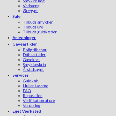
Smykke låse
Vedhæng
Ørepynt
Sale
Tilbuds smykker
Tilbuds ure
Tilbuds guldkæder
Anledninger
Gaveartikler
Boligtilbehør
Dåbsartikler
Gavekort
Smykkeskrin
Årstidspynt
Services
Guldkøb
Huller i ørerne
FAQ
Reparation
Verifikation af ure
Vurdering
Eget Værksted