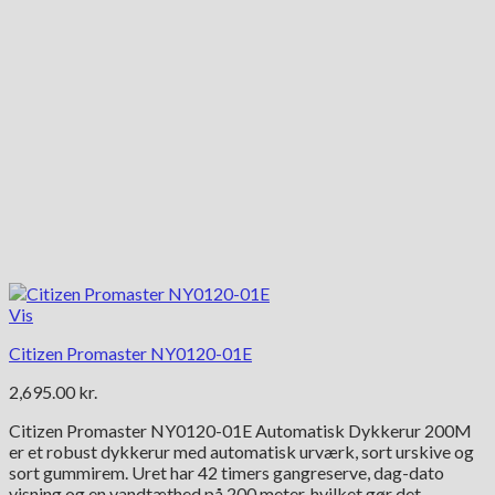
Vis
Citizen Promaster NY0120-01E
2,695.00
kr.
Citizen Promaster NY0120-01E Automatisk Dykkerur 200M
er et robust dykkerur med automatisk urværk, sort urskive og
sort gummirem. Uret har 42 timers gangreserve, dag-dato
visning og en vandtæthed på 200 meter, hvilket gør det