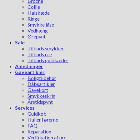
Broche
Collie
Halskæde
Ringe
Smykke låse
Vedhæng
Ørepynt
Sale
Tilbuds smykker
Tilbuds ure
Tilbuds guldkæder
Anledninger
Gaveartikler
Boligtilbehør
Dåbsartikler
Gavekort
Smykkeskrin
Årstidspynt
Services
Guldkøb
Huller i ørerne
FAQ
Reparation
Verifikation af ure