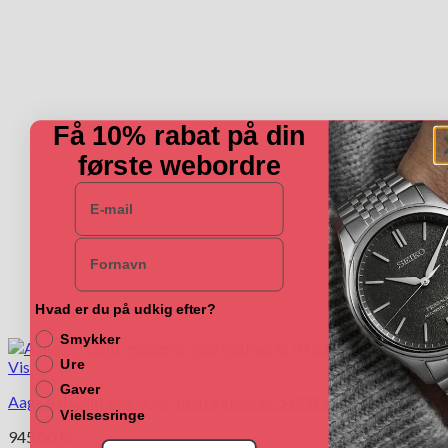
Få 10% rabat på din
første webordre
E-mail
Navn
Hvad er du på udkig efter?
Smykker
Ure
Vis
Gaver
Aagaard Guld vedhæng med røgkvarts 04331416-45
Vielsesringe
945.00
kr.