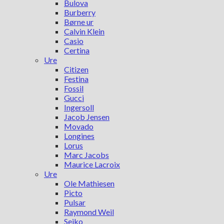
Bulova
Burberry
Børne ur
Calvin Klein
Casio
Certina
Ure
Citizen
Festina
Fossil
Gucci
Ingersoll
Jacob Jensen
Movado
Longines
Lorus
Marc Jacobs
Maurice Lacroix
Ure
Ole Mathiesen
Picto
Pulsar
Raymond Weil
Seiko