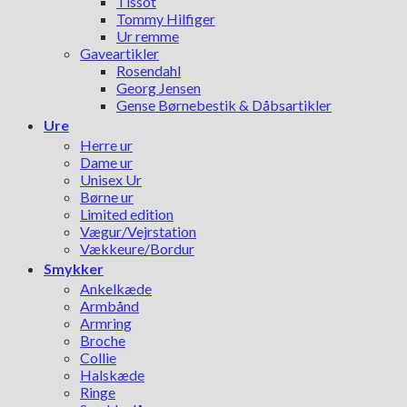
Tissot
Tommy Hilfiger
Ur remme
Gaveartikler
Rosendahl
Georg Jensen
Gense Børnebestik & Dåbsartikler
Ure
Herre ur
Dame ur
Unisex Ur
Børne ur
Limited edition
Vægur/Vejrstation
Vækkeure/Bordur
Smykker
Ankelkæde
Armbånd
Armring
Broche
Collie
Halskæde
Ringe