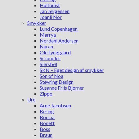
Hultquist
Jan Jørgensen
Joanli Nor
Smykker
Lund Copenhagen
Marrya
Nordahl Andersen
Nuran
Ole Lynggaard
Scrouples
Siersbøl
SKN – Eget design af smykker
Son of Noa
Støvring Design
Susanne Friis Bjørner
Zippo
Ure
Arne Jacobsen
Bering
Boccia
Bonett
Boss
Braun