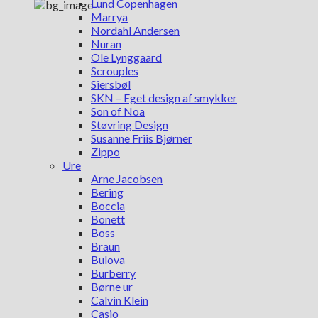
Lund Copenhagen
Marrya
Nordahl Andersen
Nuran
Ole Lynggaard
Scrouples
Siersbøl
SKN – Eget design af smykker
Son of Noa
Støvring Design
Susanne Friis Bjørner
Zippo
Ure
Arne Jacobsen
Bering
Boccia
Bonett
Boss
Braun
Bulova
Burberry
Børne ur
Calvin Klein
Casio