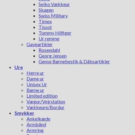
Seiko Vækkeur
Skagen
Swiss Military
Timex
Tissot
Tommy Hilfiger
Ur remme
Gaveartikler
Rosendahl
Georg Jensen
Gense Børnebestik & Dåbsartikler
Ure
Herre ur
Dame ur
Unisex Ur
Børne ur
Limited edition
Vægur/Vejrstation
Vækkeure/Bordur
Smykker
Ankelkæde
Armbånd
Armring