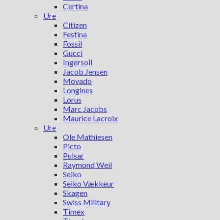
Certina
Ure
Citizen
Festina
Fossil
Gucci
Ingersoll
Jacob Jensen
Movado
Longines
Lorus
Marc Jacobs
Maurice Lacroix
Ure
Ole Mathiesen
Picto
Pulsar
Raymond Weil
Seiko
Seiko Vækkeur
Skagen
Swiss Military
Timex