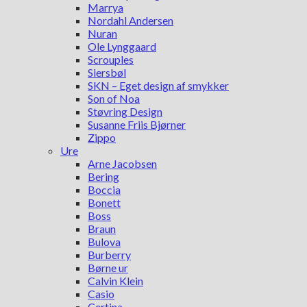
Marrya
Nordahl Andersen
Nuran
Ole Lynggaard
Scrouples
Siersbøl
SKN – Eget design af smykker
Son of Noa
Støvring Design
Susanne Friis Bjørner
Zippo
Ure
Arne Jacobsen
Bering
Boccia
Bonett
Boss
Braun
Bulova
Burberry
Børne ur
Calvin Klein
Casio
Certina