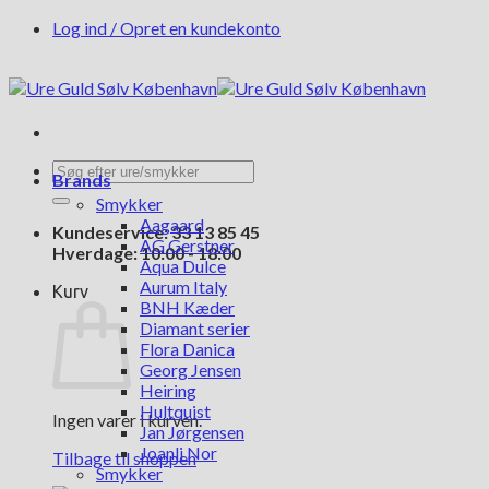
Fortsæt
Log ind / Opret en kundekonto
til
indhold
Søg
Brands
efter:
Smykker
Aagaard
Kundeservice: 33 13 85 45
AG Gerstner
Hverdage: 10:00 - 18:00
Aqua Dulce
Aurum Italy
Kurv
BNH Kæder
Diamant serier
Flora Danica
Georg Jensen
Heiring
Hultquist
Ingen varer i kurven.
Jan Jørgensen
Joanli Nor
Tilbage til shoppen
Smykker