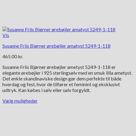
Vis
Susanne Friis Bjørner ørebøjler amatyst 5249-1-118
465.00
kr.
Susanne Friis Bjørner ørebøjler ametyst 5249-1-118 er
elegante ørebøjler i 925 sterlingsølv med en smuk lilla ametyst.
Det enkle skandinaviske design gør dem perfekte til både
hverdag og fest, hvor de tilfører et feminint og eksklusivt
udtryk. Kan købes i sølv eller sølv forgyldt.
Vælg muligheder
Dette
vare
har
flere
varianter.
Mulighederne