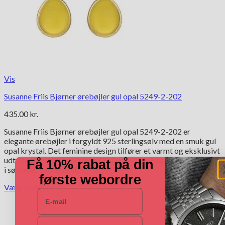
Vis
Susanne Friis Bjørner ørebøjler gul opal 5249-2-202
435.00
kr.
Susanne Friis Bjørner ørebøjler gul opal 5249-2-202 er
elegante ørebøjler i forgyldt 925 sterlingsølv med en smuk gul
opal krystal. Det feminine design tilfører et varmt og eksklusivt
udtryk, som passer perfekt til både hverdag og fest. Kan købes
Få 10% rabat på din
i sølv eller sølv forgyldt.
første webordre
Vælg muligheder
E-mail
Dette
vare
har
Navn
flere