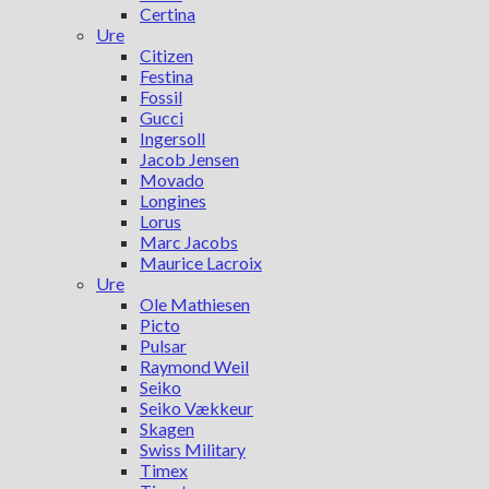
Certina
Ure
Citizen
Festina
Fossil
Gucci
Ingersoll
Jacob Jensen
Movado
Longines
Lorus
Marc Jacobs
Maurice Lacroix
Ure
Ole Mathiesen
Picto
Pulsar
Raymond Weil
Seiko
Seiko Vækkeur
Skagen
Swiss Military
Timex