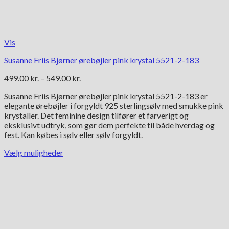
Vis
Susanne Friis Bjørner ørebøjler pink krystal 5521-2-183
Prisinterval:
499.00
kr.
–
549.00
kr.
499.00 kr.
Susanne Friis Bjørner ørebøjler pink krystal 5521-2-183 er
til
elegante ørebøjler i forgyldt 925 sterlingsølv med smukke pink
549.00 kr.
krystaller. Det feminine design tilfører et farverigt og
eksklusivt udtryk, som gør dem perfekte til både hverdag og
fest. Kan købes i sølv eller sølv forgyldt.
Vælg muligheder
Dette
vare
har
flere
varianter.
Mulighederne
kan