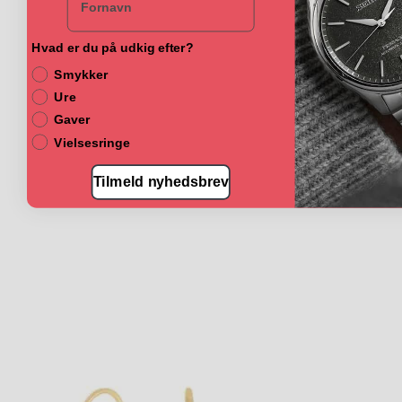
varianter.
Mulighederne
Hvad er du på udkig efter?
kan
vælges
Smykker
på
Ure
varesiden
Gaver
Vielsesringe
Tilmeld nyhedsbrev