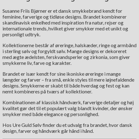
Susanne Friis Bjørner er et dansk smykkebrand kendt for
feminine, farverige og tidløse designs. Brandet kombinerer
skandinavisk enkelhed med inspiration fra natur, rejser og
internationale trends, hvilket giver smykker med et unikt og
personligt udtryk.
Kollektionerne består af øreringe, halskæder, ringe og armbånd
i sterling sølv og forgyldt sølv. Mange designs er dekoreret
med ægte ædelsten, ferskvandsperler og zirkonia, som giver
smykkerne liv, farve og karakter.
Brandet er især kendt for sine ikoniske øreringe i mange
længder og farver – fra små, enkle styles til mere iøjnefaldende
designs. Smykkerne er skabt til både hverdag og fest og kan
nemt kombineres på tværs af kollektioner.
Kombinationen af klassisk håndværk, farverige detaljer og høj
kvalitet gør det til et populært valg blandt kvinder, der ønsker
smykker med både elegance og personlighed.
Hos Ure Guld Sølv finder du et udvalg fra brandet, hvor dansk
design, farver og håndværk går hånd i hånd.