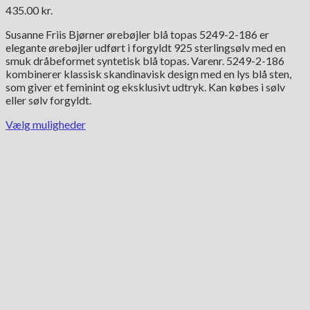
435.00
kr.
Susanne Friis Bjørner ørebøjler blå topas 5249-2-186 er
elegante ørebøjler udført i forgyldt 925 sterlingsølv med en
smuk dråbeformet syntetisk blå topas. Varenr. 5249-2-186
kombinerer klassisk skandinavisk design med en lys blå sten,
som giver et feminint og eksklusivt udtryk. Kan købes i sølv
eller sølv forgyldt.
Vælg muligheder
Dette
vare
har
flere
varianter.
Mulighederne
kan
vælges
på
varesiden