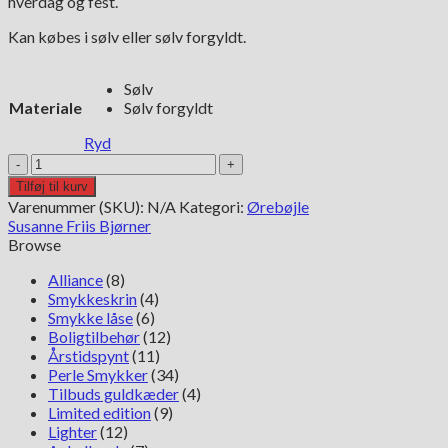
hverdag og fest.
Kan købes i sølv eller sølv forgyldt.
Sølv
Materiale
Sølv forgyldt
Ryd
Susanne
Friis
Tilføj til kurv
Bjørner
Varenummer (SKU):
N/A
Kategori:
Ørebøjle
ørebøjler
Susanne Friis Bjørner
peach
Browse
månesten
5249-
Alliance
(8)
1-
Smykkeskrin
(4)
124
Smykke låse
(6)
antal
Boligtilbehør
(12)
Årstidspynt
(11)
Perle Smykker
(34)
Tilbuds guldkæder
(4)
Limited edition
(9)
Lighter
(12)