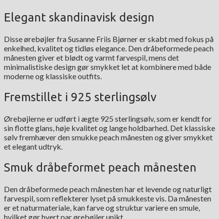
Elegant skandinavisk design
Disse ørebøjler fra Susanne Friis Bjørner er skabt med fokus på
enkelhed, kvalitet og tidløs elegance. Den dråbeformede peach
månesten giver et blødt og varmt farvespil, mens det
minimalistiske design gør smykket let at kombinere med både
moderne og klassiske outfits.
Fremstillet i 925 sterlingsølv
Ørebøjlerne er udført i ægte 925 sterlingsølv, som er kendt for
sin flotte glans, høje kvalitet og lange holdbarhed. Det klassiske
sølv fremhæver den smukke peach månesten og giver smykket
et elegant udtryk.
Smuk dråbeformet peach månesten
Den dråbeformede peach månesten har et levende og naturligt
farvespil, som reflekterer lyset på smukkeste vis. Da månesten
er et naturmateriale, kan farve og struktur variere en smule,
hvilket gør hvert par ørebøjler unikt.