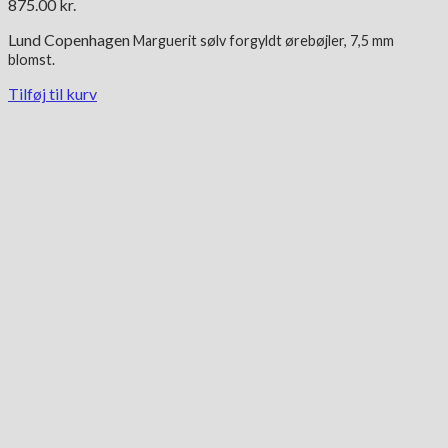
875.00
kr.
Lund Copenhagen
Marguerit
sølv forgyldt
ørebøjler, 7,5 mm
blomst.
Tilføj til kurv