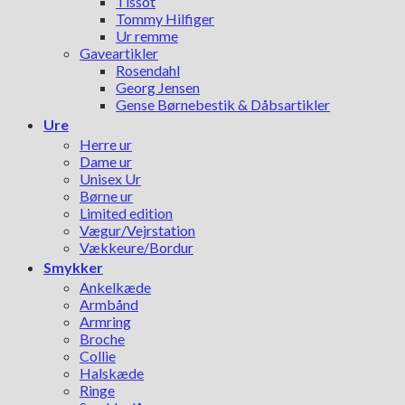
Tissot
Tommy Hilfiger
Ur remme
Gaveartikler
Rosendahl
Georg Jensen
Gense Børnebestik & Dåbsartikler
Ure
Herre ur
Dame ur
Unisex Ur
Børne ur
Limited edition
Vægur/Vejrstation
Vækkeure/Bordur
Smykker
Ankelkæde
Armbånd
Armring
Broche
Collie
Halskæde
Ringe