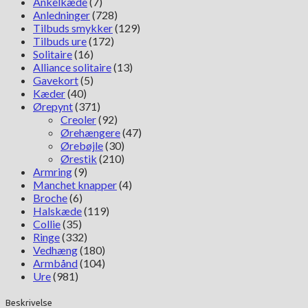
Ankelkæde
(7)
Anledninger
(728)
Tilbuds smykker
(129)
Tilbuds ure
(172)
Solitaire
(16)
Alliance solitaire
(13)
Gavekort
(5)
Kæder
(40)
Ørepynt
(371)
Creoler
(92)
Ørehængere
(47)
Ørebøjle
(30)
Ørestik
(210)
Armring
(9)
Manchet knapper
(4)
Broche
(6)
Halskæde
(119)
Collie
(35)
Ringe
(332)
Vedhæng
(180)
Armbånd
(104)
Ure
(981)
Beskrivelse