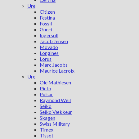
Ure
Citizen
Festina
Fossil
Gucci
Ingersoll
Jacob Jensen
Movado
Longines
Lorus
Marc Jacobs
Maurice Lacroix
Ure
Ole Mathiesen
Picto
Pulsar
Raymond Weil
Seiko
Seiko Vækkeur
Skagen
Swiss Military
Timex
Tissot