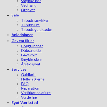
Smykke låse
Vedhæng
Ørepynt
Sale
Tilbuds smykker
Tilbuds ure
Tilbuds guldkæder
Anledninger
Gaveartikler
Boligtilbehør
Dåbsartikler
Gavekort
Smykkeskrin
Årstidspynt
Services
Guldkøb
Huller i ørerne
FAQ
Reparation
Verifikation af ure
Vurdering
Eget Værksted