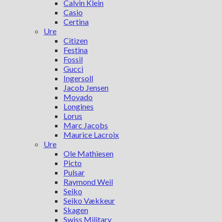
Calvin Klein
Casio
Certina
Ure
Citizen
Festina
Fossil
Gucci
Ingersoll
Jacob Jensen
Movado
Longines
Lorus
Marc Jacobs
Maurice Lacroix
Ure
Ole Mathiesen
Picto
Pulsar
Raymond Weil
Seiko
Seiko Vækkeur
Skagen
Swiss Military