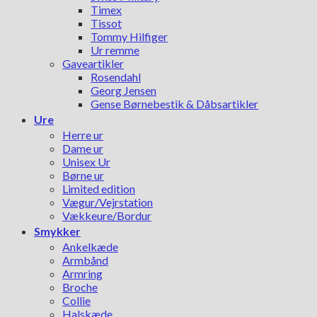
Timex
Tissot
Tommy Hilfiger
Ur remme
Gaveartikler
Rosendahl
Georg Jensen
Gense Børnebestik & Dåbsartikler
Ure
Herre ur
Dame ur
Unisex Ur
Børne ur
Limited edition
Vægur/Vejrstation
Vækkeure/Bordur
Smykker
Ankelkæde
Armbånd
Armring
Broche
Collie
Halskæde