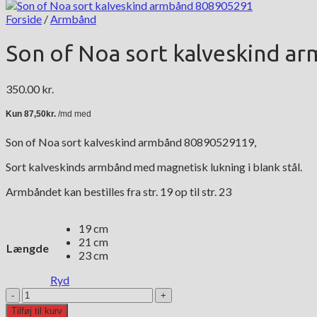
Forside
/
Armbånd
Son of Noa sort kalveskind 
350.00
kr.
Son of Noa sort kalveskind armbånd 80890529119,
Sort kalveskinds armbånd med magnetisk lukning i blank stål.
Armbåndet kan bestilles fra str. 19 op til str. 23
19 cm
21 cm
Længde
23 cm
Ryd
Son
of
Tilføj til kurv