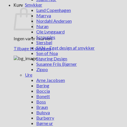
Smykker
Kurv
Lund Copenhagen
Marrya
Nordahl Andersen
Nuran
Ole Lynggaard
Scrouples
Ingen varer i kurven.
Siersbøl
SKN – Eget design af smykker
Tilbage til shoppen
Son of Noa
Støvring Design
Susanne Friis Bjørner
Zippo
Ure
Arne Jacobsen
Bering
Boccia
Bonett
Boss
Braun
Bulova
Burberry
Børne ur