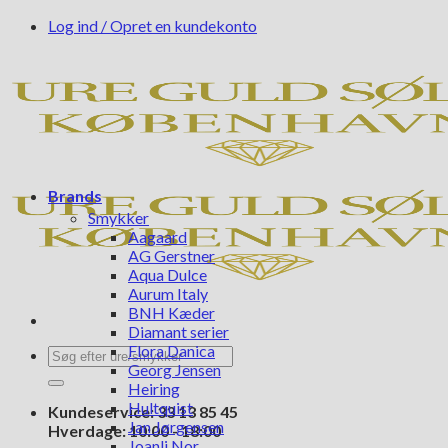
Fortsæt
Log ind / Opret en kundekonto
til
indhold
Brands
Smykker
Aagaard
AG Gerstner
Aqua Dulce
Aurum Italy
BNH Kæder
Diamant serier
Flora Danica
Søg
Georg Jensen
efter:
Heiring
Hultquist
Kundeservice: 33 13 85 45
Jan Jørgensen
Hverdage: 10:00 - 18:00
Joanli Nor