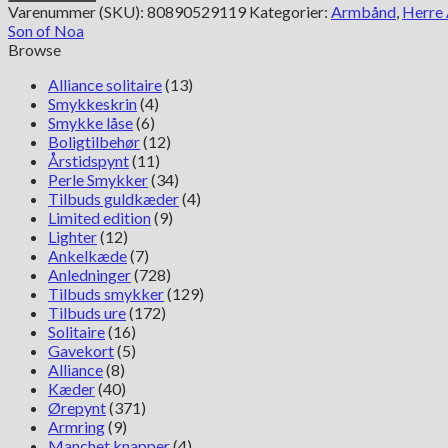
Noa
Varenummer (SKU):
80890529119
Kategorier:
Armbånd
,
Herre
sort
Son of Noa
kalveskind
Browse
armbånd
808905291
Alliance solitaire
(13)
antal
Smykkeskrin
(4)
Smykke låse
(6)
Boligtilbehør
(12)
Årstidspynt
(11)
Perle Smykker
(34)
Tilbuds guldkæder
(4)
Limited edition
(9)
Lighter
(12)
Ankelkæde
(7)
Anledninger
(728)
Tilbuds smykker
(129)
Tilbuds ure
(172)
Solitaire
(16)
Gavekort
(5)
Alliance
(8)
Kæder
(40)
Ørepynt
(371)
Armring
(9)
Manchet knapper
(4)