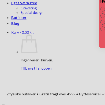
Hv
Eget Værksted
Gravering
Special design
Butikker
Blog
Kurv /
0.00
kr.
Ingen varer i kurven.
Tilbage til shoppen
2 fysiske butikker • Gratis fragt over 499,- • Bytteservice i 