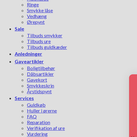
Ringe
Smykke låse
Vedhæng
Ørepynt
Sale
Tilbuds smykker
Tilbuds ure
Tilbuds guldkæder
Anledninger
Gaveartikler
Boligtilbehør
Dåbsartikler
Gavekort
Smykkeskrin
Årstidspynt
Services
Guldkøb
Huller i ørerne
FAQ
Reparation
Verifikation af ure
Vurdering