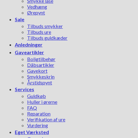
Smykke låse
Vedhæng
Ørepynt
Sale
Tilbuds smykker
Tilbuds ure
Tilbuds guldkæder
Anledninger
Gaveartikler
Boligtilbehør
Dåbsartikler
Gavekort
Smykkeskrin
Årstidspynt
Services
Guldkøb
Huller i ørerne
FAQ
Reparation
Verifikation af ure
Vurdering
Eget Værksted