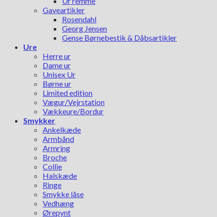
Ur remme
Gaveartikler
Rosendahl
Georg Jensen
Gense Børnebestik & Dåbsartikler
Ure
Herre ur
Dame ur
Unisex Ur
Børne ur
Limited edition
Vægur/Vejrstation
Vækkeure/Bordur
Smykker
Ankelkæde
Armbånd
Armring
Broche
Collie
Halskæde
Ringe
Smykke låse
Vedhæng
Ørepynt