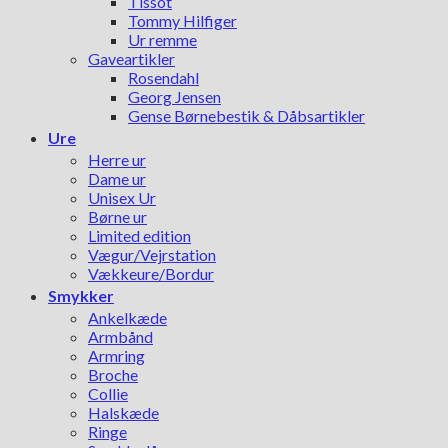
Tissot
Tommy Hilfiger
Ur remme
Gaveartikler
Rosendahl
Georg Jensen
Gense Børnebestik & Dåbsartikler
Ure
Herre ur
Dame ur
Unisex Ur
Børne ur
Limited edition
Vægur/Vejrstation
Vækkeure/Bordur
Smykker
Ankelkæde
Armbånd
Armring
Broche
Collie
Halskæde
Ringe