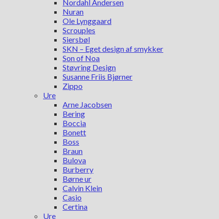
Nordahl Andersen
Nuran
Ole Lynggaard
Scrouples
Siersbøl
SKN – Eget design af smykker
Son of Noa
Støvring Design
Susanne Friis Bjørner
Zippo
Ure
Arne Jacobsen
Bering
Boccia
Bonett
Boss
Braun
Bulova
Burberry
Børne ur
Calvin Klein
Casio
Certina
Ure