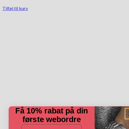
Tilføj til kurv
Få 10% rabat på din
første webordre
E-mail