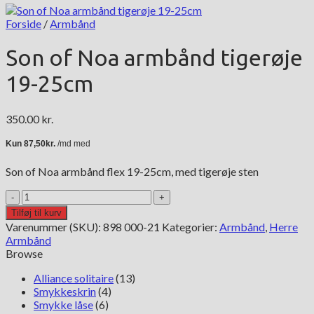
Forside
/
Armbånd
Son of Noa armbånd tigerøje
19-25cm
350.00
kr.
Son of Noa armbånd flex 19-25cm, med tigerøje sten
Son
of
Tilføj til kurv
Noa
Varenummer (SKU):
898 000-21
Kategorier:
Armbånd
,
Herre
armbånd
Armbånd
tigerøje
Browse
19-
25cm
Alliance solitaire
(13)
antal
Smykkeskrin
(4)
Smykke låse
(6)