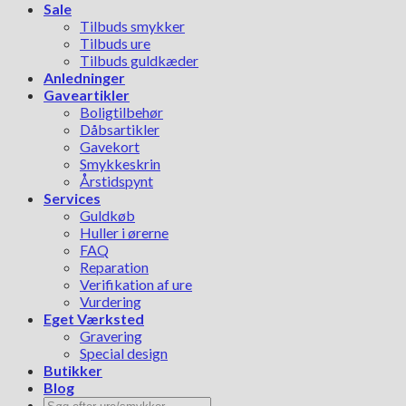
Sale
Tilbuds smykker
Tilbuds ure
Tilbuds guldkæder
Anledninger
Gaveartikler
Boligtilbehør
Dåbsartikler
Gavekort
Smykkeskrin
Årstidspynt
Services
Guldkøb
Huller i ørerne
FAQ
Reparation
Verifikation af ure
Vurdering
Eget Værksted
Gravering
Special design
Butikker
Blog
Søg