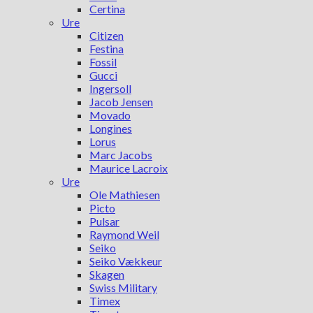
Certina
Ure
Citizen
Festina
Fossil
Gucci
Ingersoll
Jacob Jensen
Movado
Longines
Lorus
Marc Jacobs
Maurice Lacroix
Ure
Ole Mathiesen
Picto
Pulsar
Raymond Weil
Seiko
Seiko Vækkeur
Skagen
Swiss Military
Timex