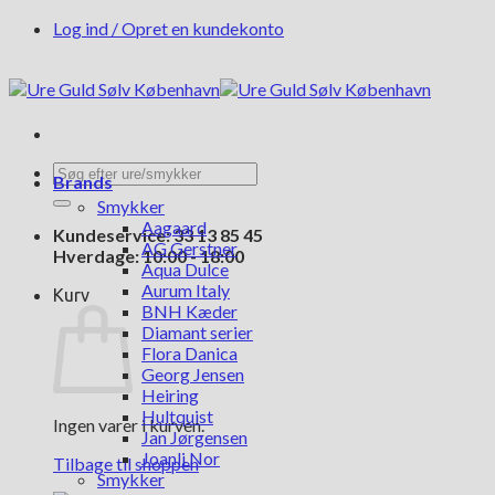
Fortsæt
Log ind / Opret en kundekonto
til
indhold
Søg
Brands
efter:
Smykker
Aagaard
Kundeservice: 33 13 85 45
AG Gerstner
Hverdage: 10:00 - 18:00
Aqua Dulce
Aurum Italy
Kurv
BNH Kæder
Diamant serier
Flora Danica
Georg Jensen
Heiring
Hultquist
Ingen varer i kurven.
Jan Jørgensen
Joanli Nor
Tilbage til shoppen
Smykker