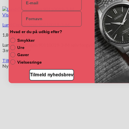
Navn
Vis
Lund Copenhagen 90110019-3-M
Hvad er du på udkig efter?
1,800.00
kr.
Smykker
Lund Copenhagen 90110019-3-M sølv forgyldt armbånd med
Ure
3 margueritter
Gaver
Tilføj til kurv
Vielsesringe
Ny
Tilmeld nyhedsbrev