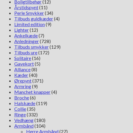
Boligtilbehør
(12)
Årstidspynt
(11)
Perle Smykker
(34)
Tilbuds guldkæder
(4)
Limited edition
(9)
Lighter
(12)
Ankelkæde
(7)
Anledninger
(728)
Tilbuds smykker
(129)
Tilbuds ure
(172)
Solitaire
(16)
Gavekort
(5)
Alliance
(8)
Kæder
(40)
Ørepynt
(371)
Armring
(9)
Manchet knapper
(4)
Broche
(6)
Halskæde
(119)
Collie
(35)
Ringe
(332)
Vedhæng
(180)
Armbånd
(104)
Herre Armbånd
(27)