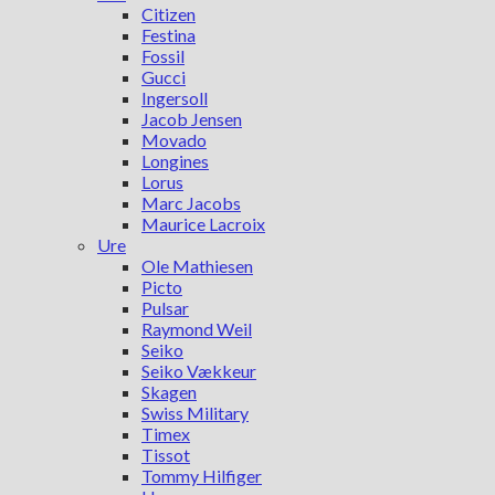
Citizen
Festina
Fossil
Gucci
Ingersoll
Jacob Jensen
Movado
Longines
Lorus
Marc Jacobs
Maurice Lacroix
Ure
Ole Mathiesen
Picto
Pulsar
Raymond Weil
Seiko
Seiko Vækkeur
Skagen
Swiss Military
Timex
Tissot
Tommy Hilfiger