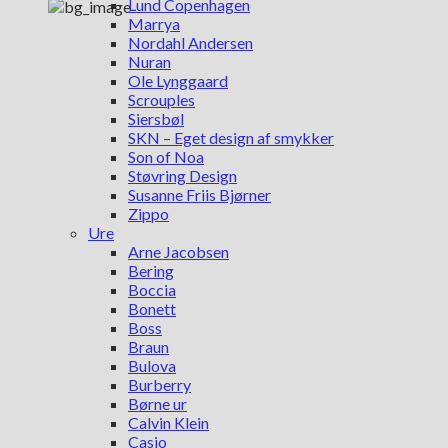
Lund Copenhagen
Marrya
Nordahl Andersen
Nuran
Ole Lynggaard
Scrouples
Siersbøl
SKN – Eget design af smykker
Son of Noa
Støvring Design
Susanne Friis Bjørner
Zippo
Ure
Arne Jacobsen
Bering
Boccia
Bonett
Boss
Braun
Bulova
Burberry
Børne ur
Calvin Klein
Casio