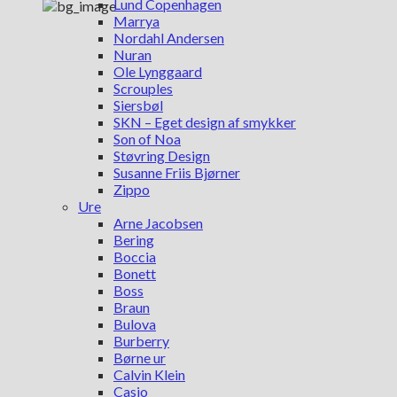
Lund Copenhagen
Marrya
Nordahl Andersen
Nuran
Ole Lynggaard
Scrouples
Siersbøl
SKN – Eget design af smykker
Son of Noa
Støvring Design
Susanne Friis Bjørner
Zippo
Ure
Arne Jacobsen
Bering
Boccia
Bonett
Boss
Braun
Bulova
Burberry
Børne ur
Calvin Klein
Casio