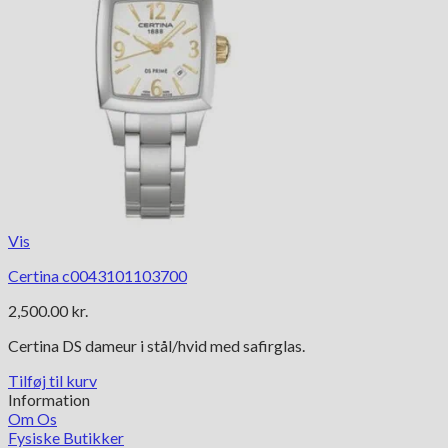
Vis
Certina c0043101103700
2,500.00
kr.
Certina DS dameur i stål/hvid med safirglas.
Tilføj til kurv
Information
Om Os
Fysiske Butikker