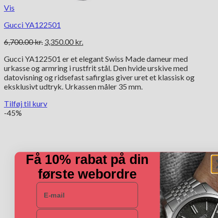
Vis
Gucci YA122501
Den
Den
6,700.00
kr.
3,350.00
kr.
oprindelige
aktuelle
Gucci YA122501 er et elegant Swiss Made dameur med
pris
pris
urkasse og armring i rustfrit stål. Den hvide urskive med
var:
er:
datovisning og ridsefast safirglas giver uret et klassisk og
6,700.00 kr..
3,350.00 kr..
eksklusivt udtryk. Urkassen måler 35 mm.
Tilføj til kurv
-45%
Få 10% rabat på din
første webordre
E-mail
Navn