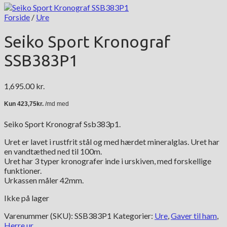
Forside
/
Ure
Seiko Sport Kronograf
SSB383P1
1,695.00
kr.
Seiko Sport Kronograf Ssb383p1.
Uret er lavet i rustfrit stål og med hærdet mineralglas. Uret har
en vandtæthed ned til 100m.
Uret har 3 typer kronografer inde i urskiven, med forskellige
funktioner.
Urkassen måler 42mm.
Ikke på lager
Varenummer (SKU):
SSB383P1
Kategorier:
Ure
,
Gaver til ham
,
Herre ur