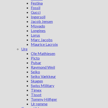
Festina
Fossil
Gucci
Ingersoll
Jacob Jensen
Movado
Longines
Lorus
Marc Jacobs
Maurice Lacroix
Ure
Ole Mathiesen
Picto
Pulsar
Raymond Weil
Seiko
Seiko Vækkeur
Skagen
Swiss Military
Timex
Tissot
Tommy Hilfiger
Ur remme