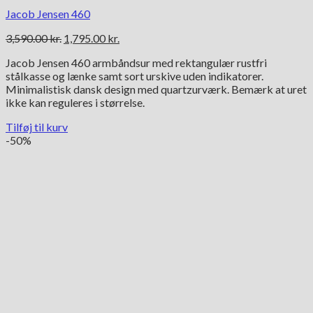
Jacob Jensen 460
Den
Den
3,590.00
kr.
1,795.00
kr.
oprindelige
aktuelle
Jacob Jensen 460 armbåndsur med rektangulær rustfri
pris
pris
stålkasse og lænke samt sort urskive uden indikatorer.
var:
er:
Minimalistisk dansk design med quartzurværk. Bemærk at uret
3,590.00 kr..
1,795.00 kr..
ikke kan reguleres i størrelse.
Tilføj til kurv
-50%