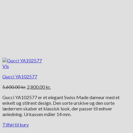
Vis
Gucci YA102577
Den
Den
5,600.00
kr.
2,800.00
kr.
oprindelige
aktuelle
Gucci YA102577 er et elegant Swiss Made dameur med et
pris
pris
enkelt og stilrent design. Den sorte urskive og den sorte
var:
er:
læderrem skaber et klassisk look, der passer til enhver
5,600.00 kr..
2,800.00 kr..
anledning. Urkassen måler 14 mm.
Tilføj til kurv