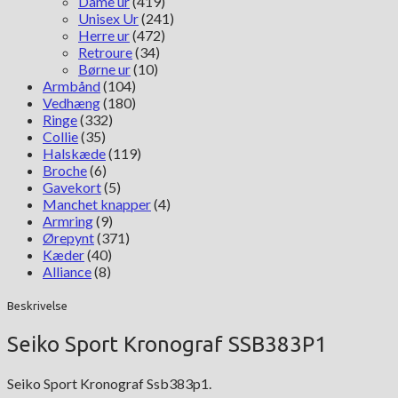
Dame ur
(419)
Unisex Ur
(241)
Herre ur
(472)
Retroure
(34)
Børne ur
(10)
Armbånd
(104)
Vedhæng
(180)
Ringe
(332)
Collie
(35)
Halskæde
(119)
Broche
(6)
Gavekort
(5)
Manchet knapper
(4)
Armring
(9)
Ørepynt
(371)
Kæder
(40)
Alliance
(8)
Beskrivelse
Seiko Sport Kronograf SSB383P1
Seiko Sport Kronograf Ssb383p1.