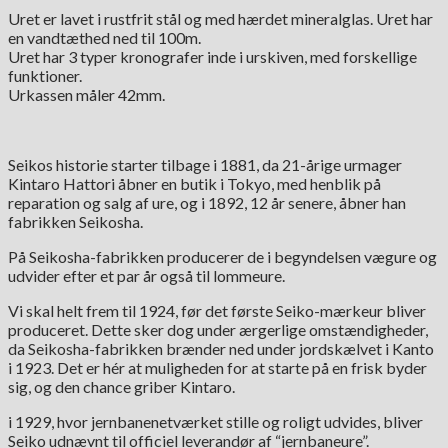
Uret er lavet i rustfrit stål og med hærdet mineralglas. Uret har
en vandtæthed ned til 100m.
Uret har 3 typer kronografer inde i urskiven, med forskellige
funktioner.
Urkassen måler 42mm.
Seikos historie starter tilbage i 1881, da 21-årige urmager
Kintaro Hattori åbner en butik i Tokyo, med henblik på
reparation og salg af ure, og i 1892, 12 år senere, åbner han
fabrikken Seikosha.
På Seikosha-fabrikken producerer de i begyndelsen vægure og
udvider efter et par år også til lommeure.
Vi skal helt frem til 1924, før det første Seiko-mærkeur bliver
produceret. Dette sker dog under ærgerlige omstændigheder,
da Seikosha-fabrikken brænder ned under jordskælvet i Kanto
i 1923. Det er hér at muligheden for at starte på en frisk byder
sig, og den chance griber Kintaro.
i 1929, hvor jernbanenetværket stille og roligt udvides, bliver
Seiko udnævnt til officiel leverandør af “jernbaneure”.