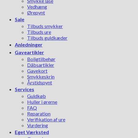
Smykke låse
Vedhæng
Ørepynt
Sale
Tilbuds smykker
Tilbuds ure
Tilbuds guldkæder
Anledninger
Gaveartikler
Boligtilbehør
Dåbsartikler
Gavekort
Smykkeskrin
Årstidspynt
Services
Guldkøb
Huller i ørerne
FAQ
Reparation
Verifikation af ure
Vurdering
Eget Værksted