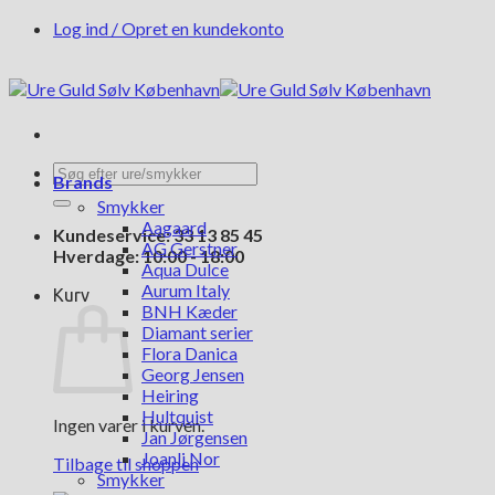
Fortsæt
Log ind / Opret en kundekonto
til
indhold
Søg
Brands
efter:
Smykker
Aagaard
Kundeservice: 33 13 85 45
AG Gerstner
Hverdage: 10:00 - 18:00
Aqua Dulce
Aurum Italy
Kurv
BNH Kæder
Diamant serier
Flora Danica
Georg Jensen
Heiring
Hultquist
Ingen varer i kurven.
Jan Jørgensen
Joanli Nor
Tilbage til shoppen
Smykker