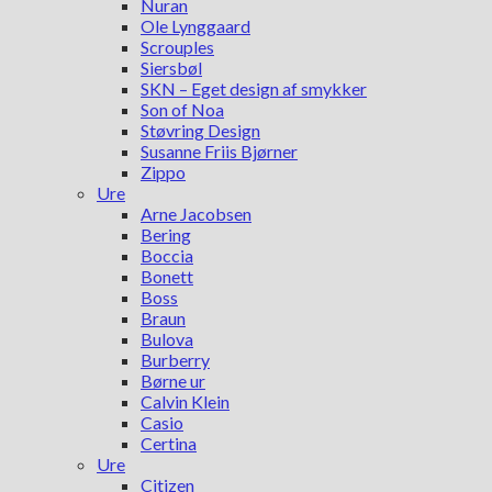
Nuran
Ole Lynggaard
Scrouples
Siersbøl
SKN – Eget design af smykker
Son of Noa
Støvring Design
Susanne Friis Bjørner
Zippo
Ure
Arne Jacobsen
Bering
Boccia
Bonett
Boss
Braun
Bulova
Burberry
Børne ur
Calvin Klein
Casio
Certina
Ure
Citizen