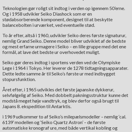
Teknologien gør roligt sit indtog i verden op igennem 50’erne.
Og i 1958 udvikler Seiko Diashock som er en
stødabsorberende komponent, designet til at beskytte
balancebolten i urværket, ved eventuelle stød.
To år efter, altså i 1960, udvikler Seiko deres første signaturur,
nemlig Grand Seiko. Denne model bliver udviklet af de bedste
og mest erfarne urmagere i Seiko – en lille gruppe med det ene
formål, at lave det bedste ur overhovedet muligt.
Seiko gør deres indtog i sportens verden ved de Olympiske
Lege i 1964 i Tokyo. Her leverer de 1278 tidtagningsapparater.
Dette ledte samme år til Seiko’s første ur med indbygget
stopursfunktion.
Året efter, i 1965 udvikles det første japanske dykkerur,
selvfølgelig af Seiko. Med dobbelt pakningsstruktur kunne det
modstå meget høje vandtryk, og blev derfor også brugt til
Japans 8. ekspedition til Antarktis.
i 1969 udkommer to af Seiko’s milepælsmodeller – nemlig ‘cal.
6139’ modellen og ‘Seiko Quartz Astron’ – de første
automatiske kronograf ure, med både vertikal kobling og