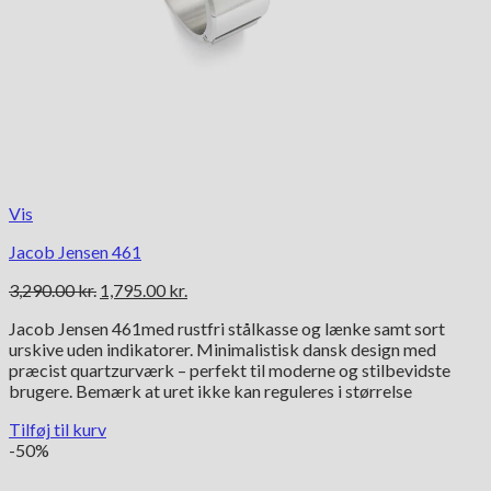
Vis
Jacob Jensen 461
Den
Den
3,290.00
kr.
1,795.00
kr.
oprindelige
aktuelle
Jacob Jensen 461med rustfri stålkasse og lænke samt sort
pris
pris
urskive uden indikatorer. Minimalistisk dansk design med
var:
er:
præcist quartzurværk – perfekt til moderne og stilbevidste
3,290.00 kr..
1,795.00 kr..
brugere. Bemærk at uret ikke kan reguleres i størrelse
Tilføj til kurv
-50%