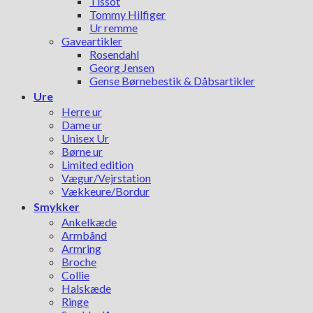
Tissot
Tommy Hilfiger
Ur remme
Gaveartikler
Rosendahl
Georg Jensen
Gense Børnebestik & Dåbsartikler
Ure
Herre ur
Dame ur
Unisex Ur
Børne ur
Limited edition
Vægur/Vejrstation
Vækkeure/Bordur
Smykker
Ankelkæde
Armbånd
Armring
Broche
Collie
Halskæde
Ringe