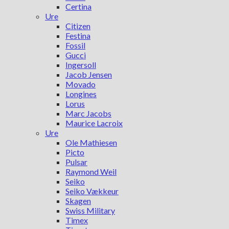
Certina
Ure
Citizen
Festina
Fossil
Gucci
Ingersoll
Jacob Jensen
Movado
Longines
Lorus
Marc Jacobs
Maurice Lacroix
Ure
Ole Mathiesen
Picto
Pulsar
Raymond Weil
Seiko
Seiko Vækkeur
Skagen
Swiss Military
Timex