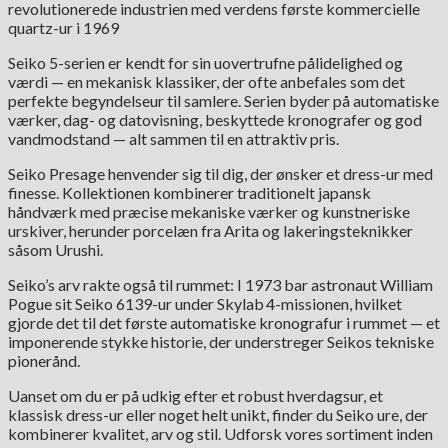
revolutionerede industrien med verdens første kommercielle
quartz-ur i 1969
Seiko 5-serien er kendt for sin uovertrufne pålidelighed og
værdi — en mekanisk klassiker, der ofte anbefales som det
perfekte begyndelseur til samlere. Serien byder på automatiske
værker, dag- og datovisning, beskyttede kronografer og god
vandmodstand — alt sammen til en attraktiv pris.
Seiko Presage henvender sig til dig, der ønsker et dress-ur med
finesse. Kollektionen kombinerer traditionelt japansk
håndværk med præcise mekaniske værker og kunstneriske
urskiver, herunder porcelæn fra Arita og lakeringsteknikker
såsom Urushi.
Seiko’s arv rakte også til rummet: I 1973 bar astronaut William
Pogue sit Seiko 6139-ur under Skylab 4-missionen, hvilket
gjorde det til det første automatiske kronografur i rummet — et
imponerende stykke historie, der understreger Seikos tekniske
pionerånd.
Uanset om du er på udkig efter et robust hverdagsur, et
klassisk dress-ur eller noget helt unikt, finder du Seiko ure, der
kombinerer kvalitet, arv og stil. Udforsk vores sortiment inden