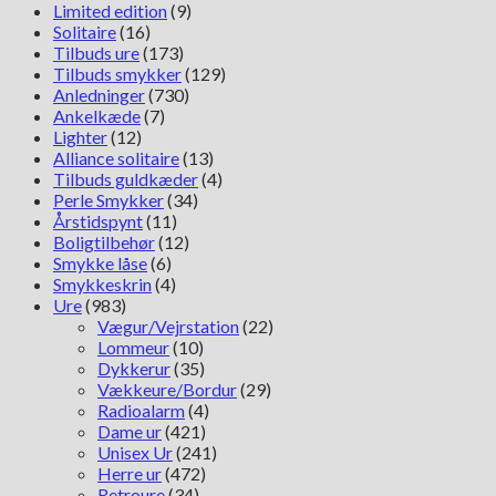
Limited edition
(9)
Solitaire
(16)
Tilbuds ure
(173)
Tilbuds smykker
(129)
Anledninger
(730)
Ankelkæde
(7)
Lighter
(12)
Alliance solitaire
(13)
Tilbuds guldkæder
(4)
Perle Smykker
(34)
Årstidspynt
(11)
Boligtilbehør
(12)
Smykke låse
(6)
Smykkeskrin
(4)
Ure
(983)
Vægur/Vejrstation
(22)
Lommeur
(10)
Dykkerur
(35)
Vækkeure/Bordur
(29)
Radioalarm
(4)
Dame ur
(421)
Unisex Ur
(241)
Herre ur
(472)
Retroure
(34)