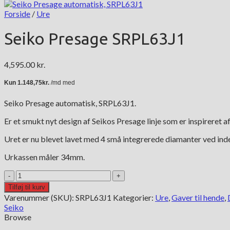
Forside
/
Ure
Seiko Presage SRPL63J1
4,595.00
kr.
Seiko Presage automatisk, SRPL63J1.
Er et smukt nyt design af Seikos Presage linje som er inspireret 
Uret er nu blevet lavet med 4 små integrerede diamanter ved ind
Urkassen måler 34mm.
Seiko
Presage
Tilføj til kurv
SRPL63J1
Varenummer (SKU):
SRPL63J1
Kategorier:
Ure
,
Gaver til hende
,
antal
Seiko
Browse