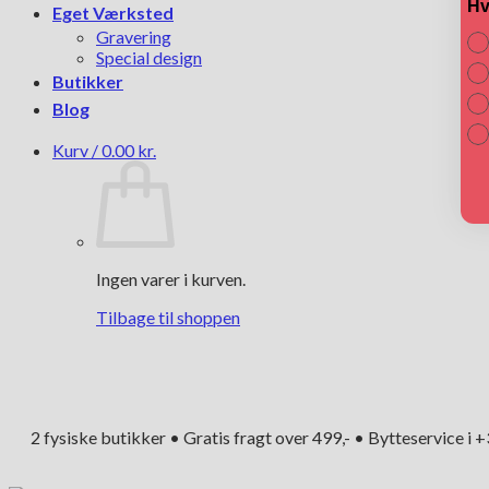
Hv
Eget Værksted
Gravering
Special design
Butikker
Blog
Kurv /
0.00
kr.
Ingen varer i kurven.
Tilbage til shoppen
2 fysiske butikker • Gratis fragt over 499,- • Bytteservice i 