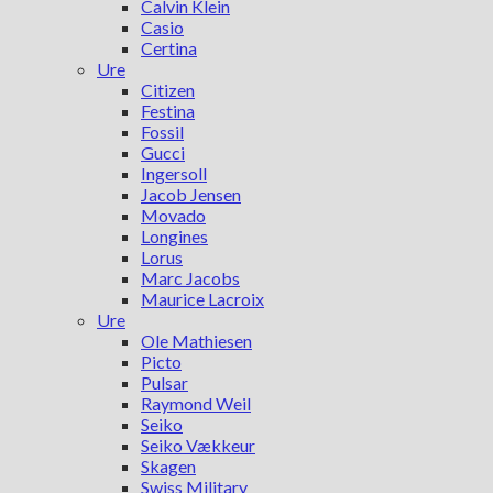
Calvin Klein
Casio
Certina
Ure
Citizen
Festina
Fossil
Gucci
Ingersoll
Jacob Jensen
Movado
Longines
Lorus
Marc Jacobs
Maurice Lacroix
Ure
Ole Mathiesen
Picto
Pulsar
Raymond Weil
Seiko
Seiko Vækkeur
Skagen
Swiss Military