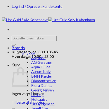
Fortsæt
Log ind / Opret en kundekonto
til
indhold
Søg
efter:
Brands
Kundeservice: 33 13 85 45
Smykker
Hverdage: 10:00 - 18:00
Aagaard
AG Gerstner
Kurv
Aqua Dulce
Aurum Italy
BNH Kæder
Diamant serier
Flora Danica
Georg Jensen
Ingen varer i kurven.
Heiring
Hultquist
Tilbage til shoppen
Jan Jørgensen
Joanli Nor