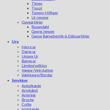
Timex
Tissot
Tommy Hilfiger
Ur remme
Gaveartikler
Rosendahl
Georg Jensen
Gense Børnebestik & Dåbsartikler
Ure
Herre ur
Dame ur
Unisex Ur
Børne ur
Limited edition
Vægur/Vejrstation
Vækkeure/Bordur
Smykker
Ankelkæde
Armbånd
Armring
Broche
Collie
Halskæde