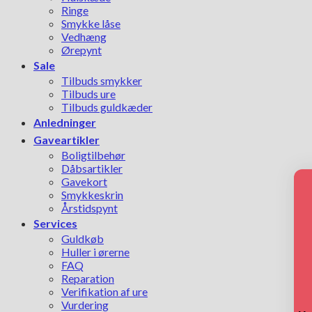
Ringe
Smykke låse
Vedhæng
Ørepynt
Sale
Tilbuds smykker
Tilbuds ure
Tilbuds guldkæder
Anledninger
Gaveartikler
Boligtilbehør
Dåbsartikler
Gavekort
Smykkeskrin
Årstidspynt
Services
Guldkøb
Huller i ørerne
FAQ
Reparation
Verifikation af ure
Vurdering