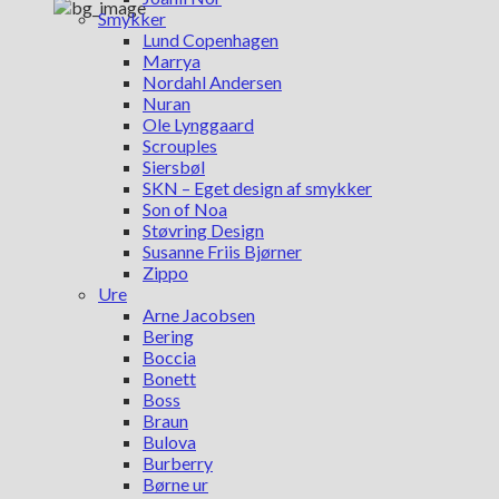
Smykker
Lund Copenhagen
Marrya
Nordahl Andersen
Nuran
Ole Lynggaard
Scrouples
Siersbøl
SKN – Eget design af smykker
Son of Noa
Støvring Design
Susanne Friis Bjørner
Zippo
Ure
Arne Jacobsen
Bering
Boccia
Bonett
Boss
Braun
Bulova
Burberry
Børne ur