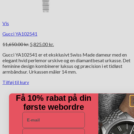
Vis
Gucci YA102541
Den
Den
11,650.00
kr.
5,825.00
kr.
oprindelige
aktuelle
Gucci YA102541 er et eksklusivt Swiss Made dameur med en
pris
pris
elegant hvid perlemor urskive og en diamantbesat urkasse. Det
var:
er:
feminine design kombinerer luksus og præcision i et tidløst
11,650.00 kr..
5,825.00 kr..
armbåndsur. Urkassen måler 14 mm.
Tilføj til kurv
Få 10% rabat på din
første webordre
E-mail
Navn