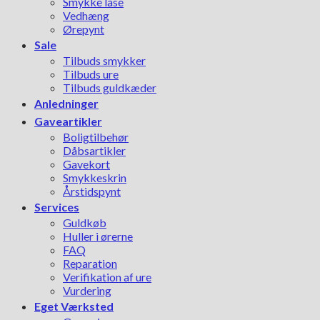
Smykke låse
Vedhæng
Ørepynt
Sale
Tilbuds smykker
Tilbuds ure
Tilbuds guldkæder
Anledninger
Gaveartikler
Boligtilbehør
Dåbsartikler
Gavekort
Smykkeskrin
Årstidspynt
Services
Guldkøb
Huller i ørerne
FAQ
Reparation
Verifikation af ure
Vurdering
Eget Værksted