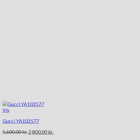
Vis
Gucci YA102577
Den
Den
5,600.00
kr.
2,800.00
kr.
oprindelige
aktuelle