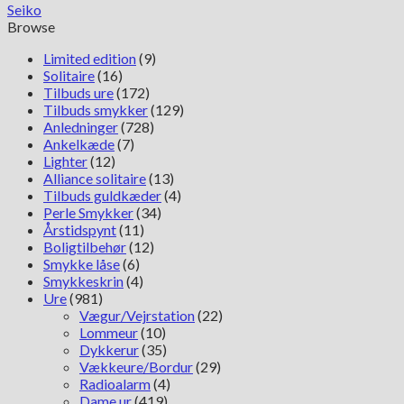
Seiko
Browse
Limited edition
(9)
Solitaire
(16)
Tilbuds ure
(172)
Tilbuds smykker
(129)
Anledninger
(728)
Ankelkæde
(7)
Lighter
(12)
Alliance solitaire
(13)
Tilbuds guldkæder
(4)
Perle Smykker
(34)
Årstidspynt
(11)
Boligtilbehør
(12)
Smykke låse
(6)
Smykkeskrin
(4)
Ure
(981)
Vægur/Vejrstation
(22)
Lommeur
(10)
Dykkerur
(35)
Vækkeure/Bordur
(29)
Radioalarm
(4)
Dame ur
(419)