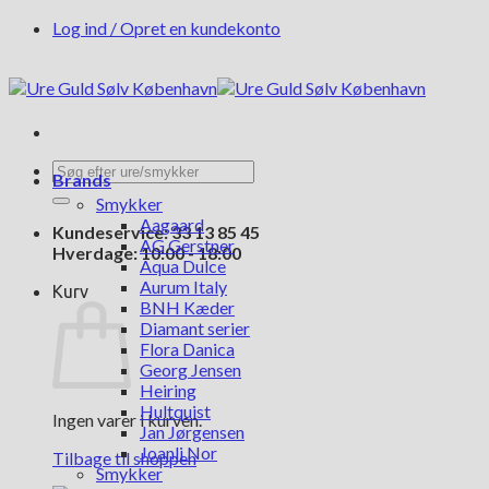
Fortsæt
Log ind / Opret en kundekonto
til
indhold
Søg
Brands
efter:
Smykker
Aagaard
Kundeservice: 33 13 85 45
AG Gerstner
Hverdage: 10:00 - 18:00
Aqua Dulce
Aurum Italy
Kurv
BNH Kæder
Diamant serier
Flora Danica
Georg Jensen
Heiring
Hultquist
Ingen varer i kurven.
Jan Jørgensen
Joanli Nor
Tilbage til shoppen
Smykker