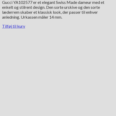
Gucci YA102577 er et elegant Swiss Made dameur med et
pris
pris
enkelt og stilrent design. Den sorte urskive og den sorte
var:
er:
læderrem skaber et klassisk look, der passer til enhver
5,600.00 kr..
2,800.00 kr..
anledning. Urkassen måler 14 mm.
Tilføj til kurv