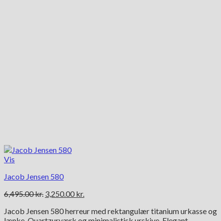
Vis
Jacob Jensen 580
Den
Den
6,495.00
kr.
3,250.00
kr.
oprindelige
aktuelle
Jacob Jensen 580 herreur med rektangulær titanium urkasse og
pris
pris
lænke. Quartzurværk og minimalistisk urskive. Elegant