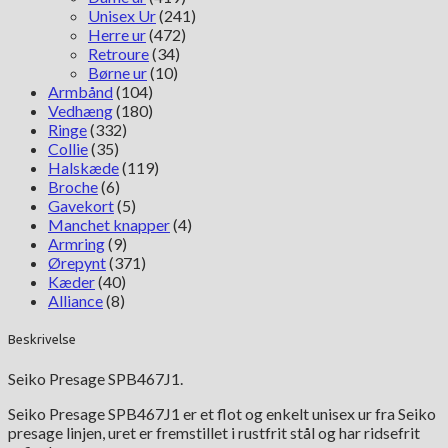
Unisex Ur
(241)
Herre ur
(472)
Retroure
(34)
Børne ur
(10)
Armbånd
(104)
Vedhæng
(180)
Ringe
(332)
Collie
(35)
Halskæde
(119)
Broche
(6)
Gavekort
(5)
Manchet knapper
(4)
Armring
(9)
Ørepynt
(371)
Kæder
(40)
Alliance
(8)
Beskrivelse
Seiko Presage SPB467J1.
Seiko Presage SPB467J1 er et flot og enkelt unisex ur fra Seiko
presage linjen, uret er fremstillet i rustfrit stål og har ridsefrit