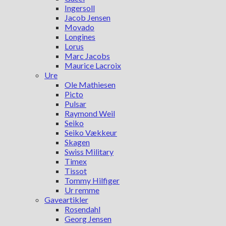
Ingersoll
Jacob Jensen
Movado
Longines
Lorus
Marc Jacobs
Maurice Lacroix
Ure
Ole Mathiesen
Picto
Pulsar
Raymond Weil
Seiko
Seiko Vækkeur
Skagen
Swiss Military
Timex
Tissot
Tommy Hilfiger
Ur remme
Gaveartikler
Rosendahl
Georg Jensen