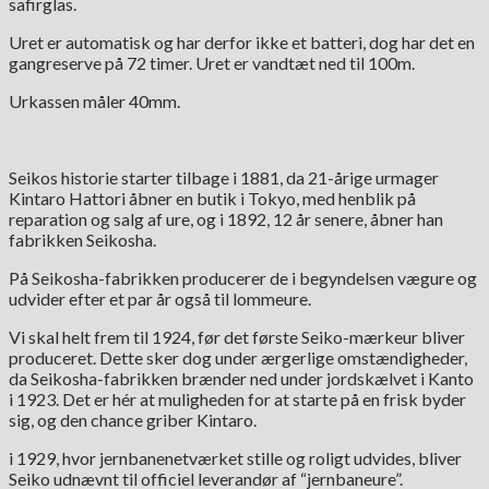
safirglas.
Uret er automatisk og har derfor ikke et batteri, dog har det en
gangreserve på 72 timer. Uret er vandtæt ned til 100m.
Urkassen måler 40mm.
Seikos historie starter tilbage i 1881, da 21-årige urmager
Kintaro Hattori åbner en butik i Tokyo, med henblik på
reparation og salg af ure, og i 1892, 12 år senere, åbner han
fabrikken Seikosha.
På Seikosha-fabrikken producerer de i begyndelsen vægure og
udvider efter et par år også til lommeure.
Vi skal helt frem til 1924, før det første Seiko-mærkeur bliver
produceret. Dette sker dog under ærgerlige omstændigheder,
da Seikosha-fabrikken brænder ned under jordskælvet i Kanto
i 1923. Det er hér at muligheden for at starte på en frisk byder
sig, og den chance griber Kintaro.
i 1929, hvor jernbanenetværket stille og roligt udvides, bliver
Seiko udnævnt til officiel leverandør af “jernbaneure”.