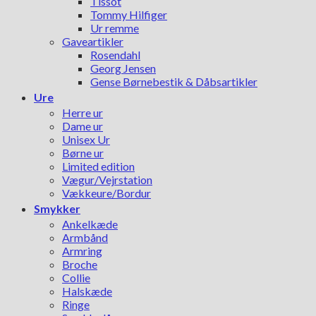
Tissot
Tommy Hilfiger
Ur remme
Gaveartikler
Rosendahl
Georg Jensen
Gense Børnebestik & Dåbsartikler
Ure
Herre ur
Dame ur
Unisex Ur
Børne ur
Limited edition
Vægur/Vejrstation
Vækkeure/Bordur
Smykker
Ankelkæde
Armbånd
Armring
Broche
Collie
Halskæde
Ringe