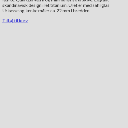
var:
er:
skandinavisk design i let titanium. Uret er med safirglas
6,495.00 kr..
3,250.00 kr..
Urkasse og lænke måler ca. 22 mm i bredden.
Tilføj til kurv