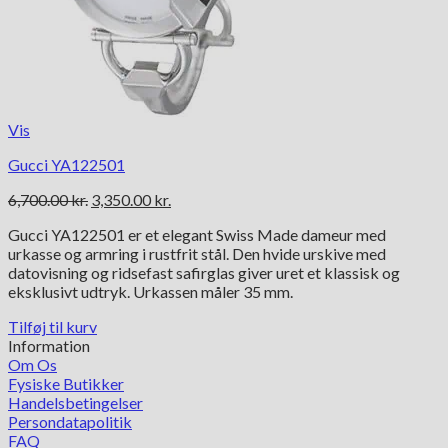
Vis
Gucci YA122501
Den
Den
6,700.00
kr.
3,350.00
kr.
oprindelige
aktuelle
Gucci YA122501 er et elegant Swiss Made dameur med
pris
pris
urkasse og armring i rustfrit stål. Den hvide urskive med
var:
er:
datovisning og ridsefast safirglas giver uret et klassisk og
6,700.00 kr..
3,350.00 kr..
eksklusivt udtryk. Urkassen måler 35 mm.
Tilføj til kurv
Information
Om Os
Fysiske Butikker
Handelsbetingelser
Persondatapolitik
FAQ