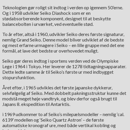
Teknologien gør roligt sit indtog i verden op igennem 50’erne.
Og i 1958 udvikler Seiko Diashock som er en
stødabsorberende komponent, designet til at beskytte
balancebolten i urværket, ved eventuelle stød.
To år efter, altså i 1960, udvikler Seiko deres første signaturur,
nemlig Grand Seiko. Denne model bliver udviklet af de bedste
og mest erfarne urmagere i Seiko – en lille gruppe med det ene
formål, at lave det bedste ur overhovedet muligt.
Seiko gør deres indtog i sportens verden ved de Olympiske
Lege i 1964 i Tokyo. Her leverer de 1278 tidtagningsapparater.
Dette ledte samme år til Seiko’s første ur med indbygget
stopursfunktion.
Året efter, i 1965 udvikles det første japanske dykkerur,
selvfølgelig af Seiko. Med dobbelt pakningsstruktur kunne det
modstå meget høje vandtryk, og blev derfor også brugt til
Japans 8. ekspedition til Antarktis.
i 1969 udkommer to af Seiko’s milepælsmodeller – nemlig ‘cal.
6139’ modellen og ‘Seiko Quartz Astron’ – de første
automatiske kronograf ure, med både vertikal kobling og