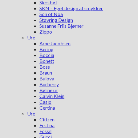
Siersbøl
SKN – Eget design af smykker
Son of Noa
Støvring Design
Susanne Friis Bjørner
Zippo
Ure
Arne Jacobsen
Bering
Boccia
Bonett
Boss
Braun
Bulova
Burberry
Børne ur
Calvin Klein
Casio
Certina
Ure
Citizen
Festina
Fossil
Gucci