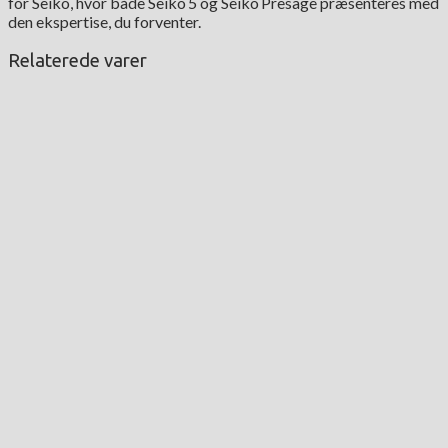
for Seiko, hvor både Seiko 5 og Seiko Presage præsenteres med
den ekspertise, du forventer.
Relaterede varer