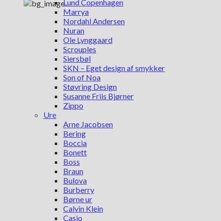
Lund Copenhagen
Marrya
Nordahl Andersen
Nuran
Ole Lynggaard
Scrouples
Siersbøl
SKN – Eget design af smykker
Son of Noa
Støvring Design
Susanne Friis Bjørner
Zippo
Ure
Arne Jacobsen
Bering
Boccia
Bonett
Boss
Braun
Bulova
Burberry
Børne ur
Calvin Klein
Casio