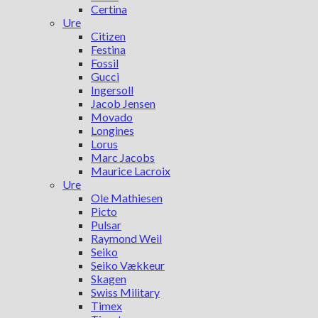
Certina
Ure
Citizen
Festina
Fossil
Gucci
Ingersoll
Jacob Jensen
Movado
Longines
Lorus
Marc Jacobs
Maurice Lacroix
Ure
Ole Mathiesen
Picto
Pulsar
Raymond Weil
Seiko
Seiko Vækkeur
Skagen
Swiss Military
Timex