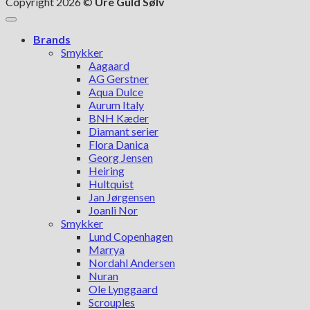
Copyright 2026 ©
Ure Guld Sølv
Brands
Smykker
Aagaard
AG Gerstner
Aqua Dulce
Aurum Italy
BNH Kæder
Diamant serier
Flora Danica
Georg Jensen
Heiring
Hultquist
Jan Jørgensen
Joanli Nor
Smykker
Lund Copenhagen
Marrya
Nordahl Andersen
Nuran
Ole Lynggaard
Scrouples