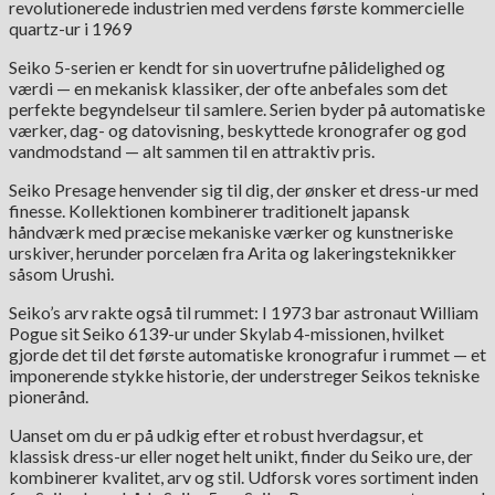
revolutionerede industrien med verdens første kommercielle
quartz-ur i 1969
Seiko 5-serien er kendt for sin uovertrufne pålidelighed og
værdi — en mekanisk klassiker, der ofte anbefales som det
perfekte begyndelseur til samlere. Serien byder på automatiske
værker, dag- og datovisning, beskyttede kronografer og god
vandmodstand — alt sammen til en attraktiv pris.
Seiko Presage henvender sig til dig, der ønsker et dress-ur med
finesse. Kollektionen kombinerer traditionelt japansk
håndværk med præcise mekaniske værker og kunstneriske
urskiver, herunder porcelæn fra Arita og lakeringsteknikker
såsom Urushi.
Seiko’s arv rakte også til rummet: I 1973 bar astronaut William
Pogue sit Seiko 6139-ur under Skylab 4-missionen, hvilket
gjorde det til det første automatiske kronografur i rummet — et
imponerende stykke historie, der understreger Seikos tekniske
pionerånd.
Uanset om du er på udkig efter et robust hverdagsur, et
klassisk dress-ur eller noget helt unikt, finder du Seiko ure, der
kombinerer kvalitet, arv og stil. Udforsk vores sortiment inden