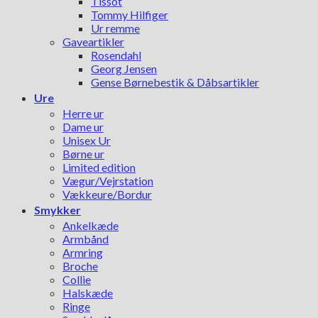
Tissot
Tommy Hilfiger
Ur remme
Gaveartikler
Rosendahl
Georg Jensen
Gense Børnebestik & Dåbsartikler
Ure
Herre ur
Dame ur
Unisex Ur
Børne ur
Limited edition
Vægur/Vejrstation
Vækkeure/Bordur
Smykker
Ankelkæde
Armbånd
Armring
Broche
Collie
Halskæde
Ringe