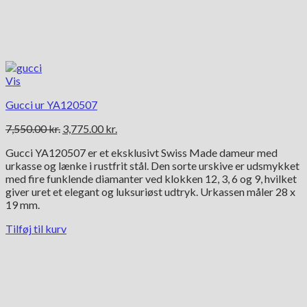
Vis
Gucci ur YA120507
Den
Den
7,550.00
kr.
3,775.00
kr.
oprindelige
aktuelle
Gucci YA120507 er et eksklusivt Swiss Made dameur med
pris
pris
urkasse og lænke i rustfrit stål. Den sorte urskive er udsmykket
var:
er:
med fire funklende diamanter ved klokken 12, 3, 6 og 9, hvilket
7,550.00 kr..
3,775.00 kr..
giver uret et elegant og luksuriøst udtryk. Urkassen måler 28 x
19 mm.
Tilføj til kurv