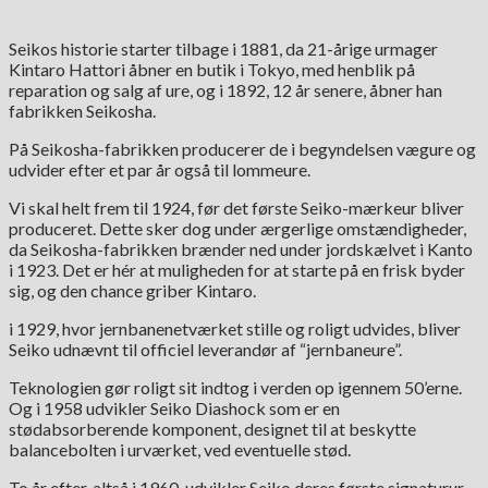
Seikos historie starter tilbage i 1881, da 21-årige urmager
Kintaro Hattori åbner en butik i Tokyo, med henblik på
reparation og salg af ure, og i 1892, 12 år senere, åbner han
fabrikken Seikosha.
På Seikosha-fabrikken producerer de i begyndelsen vægure og
udvider efter et par år også til lommeure.
Vi skal helt frem til 1924, før det første Seiko-mærkeur bliver
produceret. Dette sker dog under ærgerlige omstændigheder,
da Seikosha-fabrikken brænder ned under jordskælvet i Kanto
i 1923. Det er hér at muligheden for at starte på en frisk byder
sig, og den chance griber Kintaro.
i 1929, hvor jernbanenetværket stille og roligt udvides, bliver
Seiko udnævnt til officiel leverandør af “jernbaneure”.
Teknologien gør roligt sit indtog i verden op igennem 50’erne.
Og i 1958 udvikler Seiko Diashock som er en
stødabsorberende komponent, designet til at beskytte
balancebolten i urværket, ved eventuelle stød.
To år efter, altså i 1960, udvikler Seiko deres første signaturur,