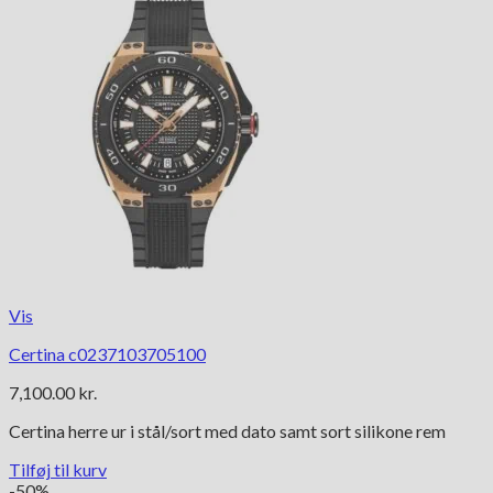
Vis
Certina c0237103705100
7,100.00
kr.
Certina herre ur i stål/sort med dato samt sort silikone rem
Tilføj til kurv
-50%