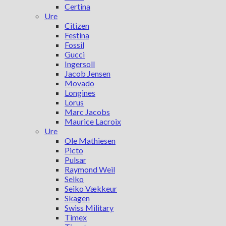
Certina
Ure
Citizen
Festina
Fossil
Gucci
Ingersoll
Jacob Jensen
Movado
Longines
Lorus
Marc Jacobs
Maurice Lacroix
Ure
Ole Mathiesen
Picto
Pulsar
Raymond Weil
Seiko
Seiko Vækkeur
Skagen
Swiss Military
Timex