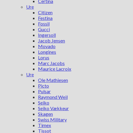
Certina
Ure
Citizen
Festina
Fossil
Gucci
Ingersoll
Jacob Jensen
Movado
Longines
Lorus
Marc Jacobs
Maurice Lacroix
Ure
Ole Mathiesen
Picto
Pulsar
Raymond Weil
Seiko
Seiko Vækkeur
Skagen
Swiss Military
Timex
Tissot