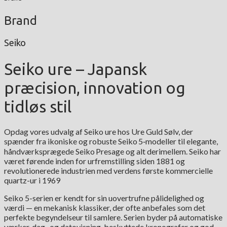
Brand
Seiko
Seiko ure – Japansk
præcision, innovation og
tidløs stil
Opdag vores udvalg af Seiko ure hos Ure Guld Sølv, der
spænder fra ikoniske og robuste Seiko 5‑modeller til elegante,
håndværksprægede Seiko Presage og alt derimellem. Seiko har
været førende inden for urfremstilling siden 1881 og
revolutionerede industrien med verdens første kommercielle
quartz-ur i 1969
Seiko 5-serien er kendt for sin uovertrufne pålidelighed og
værdi — en mekanisk klassiker, der ofte anbefales som det
perfekte begyndelseur til samlere. Serien byder på automatiske
værker, dag- og datovisning, beskyttede kronografer og god