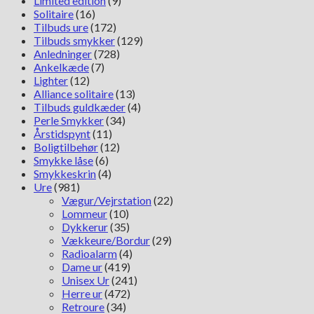
Limited edition
(9)
Solitaire
(16)
Tilbuds ure
(172)
Tilbuds smykker
(129)
Anledninger
(728)
Ankelkæde
(7)
Lighter
(12)
Alliance solitaire
(13)
Tilbuds guldkæder
(4)
Perle Smykker
(34)
Årstidspynt
(11)
Boligtilbehør
(12)
Smykke låse
(6)
Smykkeskrin
(4)
Ure
(981)
Vægur/Vejrstation
(22)
Lommeur
(10)
Dykkerur
(35)
Vækkeure/Bordur
(29)
Radioalarm
(4)
Dame ur
(419)
Unisex Ur
(241)
Herre ur
(472)
Retroure
(34)