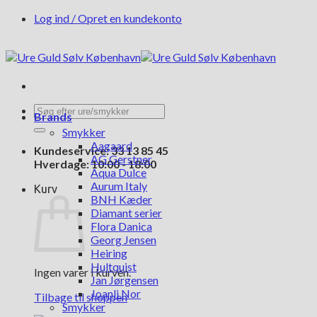
Fortsæt
Log ind / Opret en kundekonto
til
indhold
Søg
Brands
efter:
Smykker
Aagaard
Kundeservice: 33 13 85 45
AG Gerstner
Hverdage: 10:00 - 18:00
Aqua Dulce
Aurum Italy
Kurv
BNH Kæder
Diamant serier
Flora Danica
Georg Jensen
Heiring
Hultquist
Ingen varer i kurven.
Jan Jørgensen
Joanli Nor
Tilbage til shoppen
Smykker