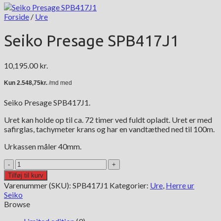
Forside
/
Ure
Seiko Presage SPB417J1
10,195.00
kr.
Seiko Presage SPB417J1.
Uret kan holde op til ca. 72 timer ved fuldt opladt. Uret er med
safirglas, tachymeter krans og har en vandtæthed ned til 100m.
Urkassen måler 40mm.
Seiko
Presage
Tilføj til kurv
SPB417J1
Varenummer (SKU):
SPB417J1
Kategorier:
Ure
,
Herre ur
antal
Seiko
Browse