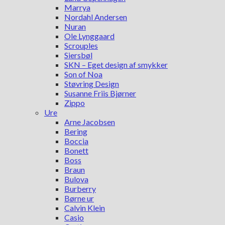
Marrya
Nordahl Andersen
Nuran
Ole Lynggaard
Scrouples
Siersbøl
SKN – Eget design af smykker
Son of Noa
Støvring Design
Susanne Friis Bjørner
Zippo
Ure
Arne Jacobsen
Bering
Boccia
Bonett
Boss
Braun
Bulova
Burberry
Børne ur
Calvin Klein
Casio