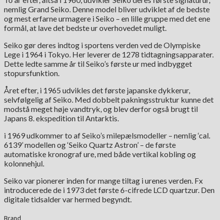
nemlig Grand Seiko. Denne model bliver udviklet af de bedste
og mest erfarne urmagere i Seiko – en lille gruppe med det ene
formål, at lave det bedste ur overhovedet muligt.
Seiko gør deres indtog i sportens verden ved de Olympiske
Lege i 1964 i Tokyo. Her leverer de 1278 tidtagningsapparater.
Dette ledte samme år til Seiko’s første ur med indbygget
stopursfunktion.
Året efter, i 1965 udvikles det første japanske dykkerur,
selvfølgelig af Seiko. Med dobbelt pakningsstruktur kunne det
modstå meget høje vandtryk, og blev derfor også brugt til
Japans 8. ekspedition til Antarktis.
i 1969 udkommer to af Seiko’s milepælsmodeller – nemlig ‘cal.
6139’ modellen og ‘Seiko Quartz Astron’ – de første
automatiske kronograf ure, med både vertikal kobling og
kolonnehjul.
Seiko var pionerer inden for mange tiltag i urenes verden. Fx
introducerede de i 1973 det første 6-cifrede LCD quartzur. Den
digitale tidsalder var hermed begyndt.
Brand