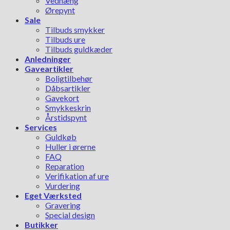
Vedhæng
Ørepynt
Sale
Tilbuds smykker
Tilbuds ure
Tilbuds guldkæder
Anledninger
Gaveartikler
Boligtilbehør
Dåbsartikler
Gavekort
Smykkeskrin
Årstidspynt
Services
Guldkøb
Huller i ørerne
FAQ
Reparation
Verifikation af ure
Vurdering
Eget Værksted
Gravering
Special design
Butikker