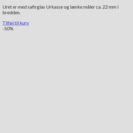
Uret er med safirglas Urkasse og lænke måler ca. 22 mm i
bredden.
Tilføj til kurv
-50%