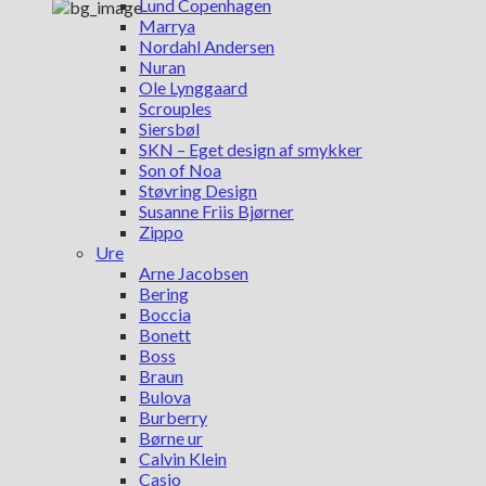
Lund Copenhagen
Marrya
Nordahl Andersen
Nuran
Ole Lynggaard
Scrouples
Siersbøl
SKN – Eget design af smykker
Son of Noa
Støvring Design
Susanne Friis Bjørner
Zippo
Ure
Arne Jacobsen
Bering
Boccia
Bonett
Boss
Braun
Bulova
Burberry
Børne ur
Calvin Klein
Casio