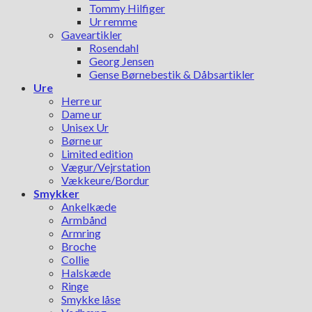
Tommy Hilfiger
Ur remme
Gaveartikler
Rosendahl
Georg Jensen
Gense Børnebestik & Dåbsartikler
Ure
Herre ur
Dame ur
Unisex Ur
Børne ur
Limited edition
Vægur/Vejrstation
Vækkeure/Bordur
Smykker
Ankelkæde
Armbånd
Armring
Broche
Collie
Halskæde
Ringe
Smykke låse