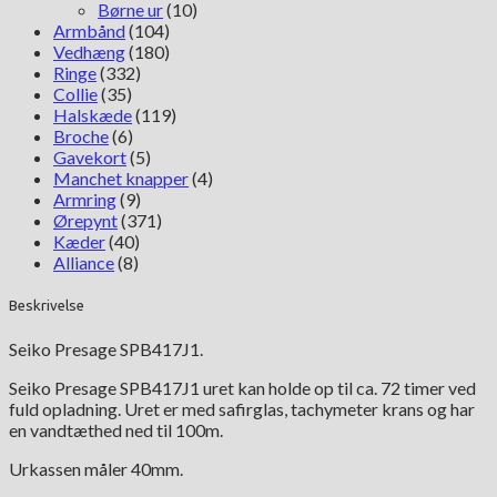
Børne ur
(10)
Armbånd
(104)
Vedhæng
(180)
Ringe
(332)
Collie
(35)
Halskæde
(119)
Broche
(6)
Gavekort
(5)
Manchet knapper
(4)
Armring
(9)
Ørepynt
(371)
Kæder
(40)
Alliance
(8)
Beskrivelse
Seiko Presage SPB417J1.
Seiko Presage SPB417J1 uret kan holde op til ca. 72 timer ved
fuld opladning. Uret er med safirglas, tachymeter krans og har
en vandtæthed ned til 100m.
Urkassen måler 40mm.