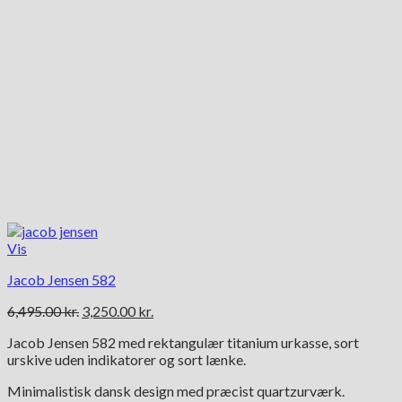
Vis
Jacob Jensen 582
Den
Den
6,495.00
kr.
3,250.00
kr.
oprindelige
aktuelle
Jacob Jensen 582 med rektangulær titanium urkasse, sort
pris
pris
urskive uden indikatorer og sort lænke.
var:
er:
6,495.00 kr..
3,250.00 kr..
Minimalistisk dansk design med præcist quartzurværk.