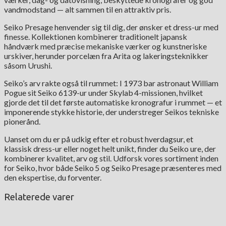
vandmodstand — alt sammen til en attraktiv pris.
Seiko Presage henvender sig til dig, der ønsker et dress-ur med
finesse. Kollektionen kombinerer traditionelt japansk
håndværk med præcise mekaniske værker og kunstneriske
urskiver, herunder porcelæn fra Arita og lakeringsteknikker
såsom Urushi.
Seiko’s arv rakte også til rummet: I 1973 bar astronaut William
Pogue sit Seiko 6139-ur under Skylab 4-missionen, hvilket
gjorde det til det første automatiske kronografur i rummet — et
imponerende stykke historie, der understreger Seikos tekniske
pionerånd.
Uanset om du er på udkig efter et robust hverdagsur, et
klassisk dress-ur eller noget helt unikt, finder du Seiko ure, der
kombinerer kvalitet, arv og stil. Udforsk vores sortiment inden
for Seiko, hvor både Seiko 5 og Seiko Presage præsenteres med
den ekspertise, du forventer.
Relaterede varer