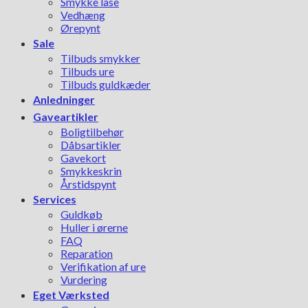
Smykke låse
Vedhæng
Ørepynt
Sale
Tilbuds smykker
Tilbuds ure
Tilbuds guldkæder
Anledninger
Gaveartikler
Boligtilbehør
Dåbsartikler
Gavekort
Smykkeskrin
Årstidspynt
Services
Guldkøb
Huller i ørerne
FAQ
Reparation
Verifikation af ure
Vurdering
Eget Værksted