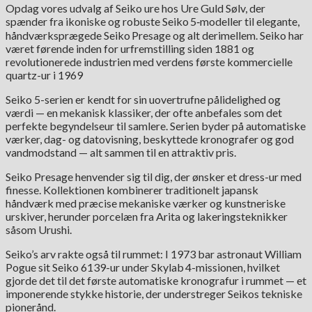
Opdag vores udvalg af Seiko ure hos Ure Guld Sølv, der
spænder fra ikoniske og robuste Seiko 5‑modeller til elegante,
håndværksprægede Seiko Presage og alt derimellem. Seiko har
været førende inden for urfremstilling siden 1881 og
revolutionerede industrien med verdens første kommercielle
quartz-ur i 1969
Seiko 5-serien er kendt for sin uovertrufne pålidelighed og
værdi — en mekanisk klassiker, der ofte anbefales som det
perfekte begyndelseur til samlere. Serien byder på automatiske
værker, dag- og datovisning, beskyttede kronografer og god
vandmodstand — alt sammen til en attraktiv pris.
Seiko Presage henvender sig til dig, der ønsker et dress-ur med
finesse. Kollektionen kombinerer traditionelt japansk
håndværk med præcise mekaniske værker og kunstneriske
urskiver, herunder porcelæn fra Arita og lakeringsteknikker
såsom Urushi.
Seiko’s arv rakte også til rummet: I 1973 bar astronaut William
Pogue sit Seiko 6139-ur under Skylab 4-missionen, hvilket
gjorde det til det første automatiske kronografur i rummet — et
imponerende stykke historie, der understreger Seikos tekniske
pionerånd.