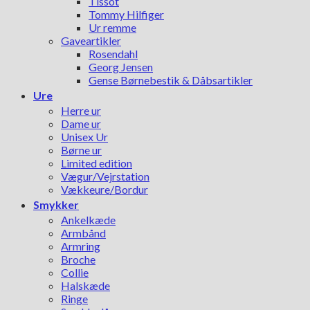
Tissot
Tommy Hilfiger
Ur remme
Gaveartikler
Rosendahl
Georg Jensen
Gense Børnebestik & Dåbsartikler
Ure
Herre ur
Dame ur
Unisex Ur
Børne ur
Limited edition
Vægur/Vejrstation
Vækkeure/Bordur
Smykker
Ankelkæde
Armbånd
Armring
Broche
Collie
Halskæde
Ringe