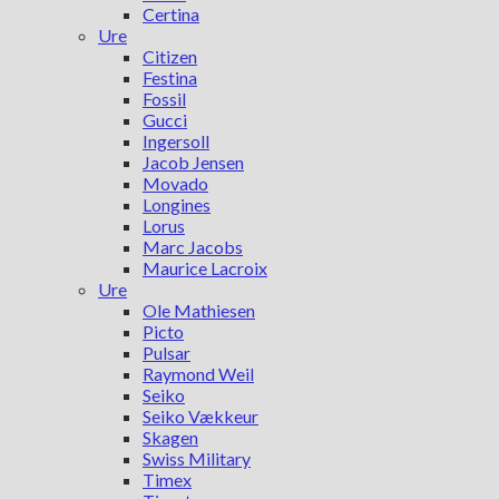
Certina
Ure
Citizen
Festina
Fossil
Gucci
Ingersoll
Jacob Jensen
Movado
Longines
Lorus
Marc Jacobs
Maurice Lacroix
Ure
Ole Mathiesen
Picto
Pulsar
Raymond Weil
Seiko
Seiko Vækkeur
Skagen
Swiss Military
Timex