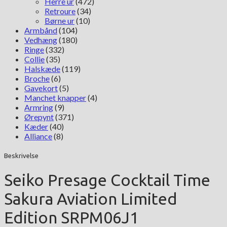
Herre ur
(472)
Retroure
(34)
Børne ur
(10)
Armbånd
(104)
Vedhæng
(180)
Ringe
(332)
Collie
(35)
Halskæde
(119)
Broche
(6)
Gavekort
(5)
Manchet knapper
(4)
Armring
(9)
Ørepynt
(371)
Kæder
(40)
Alliance
(8)
Beskrivelse
Seiko Presage Cocktail Time
Sakura Aviation Limited
Edition SRPM06J1