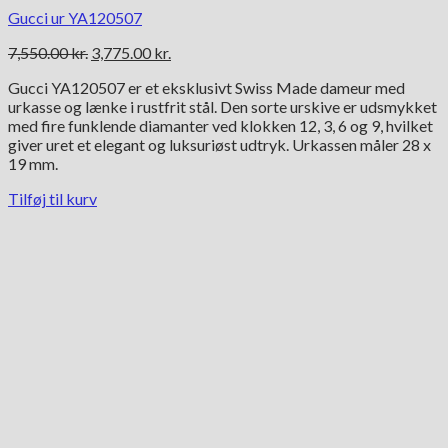
Gucci ur YA120507
Den
Den
7,550.00
kr.
3,775.00
kr.
oprindelige
aktuelle
Gucci YA120507 er et eksklusivt Swiss Made dameur med
pris
pris
urkasse og lænke i rustfrit stål. Den sorte urskive er udsmykket
var:
er:
med fire funklende diamanter ved klokken 12, 3, 6 og 9, hvilket
7,550.00 kr..
3,775.00 kr..
giver uret et elegant og luksuriøst udtryk. Urkassen måler 28 x
19 mm.
Tilføj til kurv