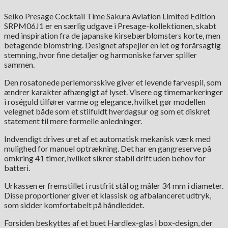
Seiko Presage Cocktail Time Sakura Aviation Limited Edition
SRPM06J1 er en særlig udgave i Presage-kollektionen, skabt
med inspiration fra de japanske kirsebærblomsters korte, men
betagende blomstring. Designet afspejler en let og forårsagtig
stemning, hvor fine detaljer og harmoniske farver spiller
sammen.
Den rosatonede perlemorsskive giver et levende farvespil, som
ændrer karakter afhængigt af lyset. Visere og timemarkeringer
i roséguld tilfører varme og elegance, hvilket gør modellen
velegnet både som et stilfuldt hverdagsur og som et diskret
statement til mere formelle anledninger.
Indvendigt drives uret af et automatisk mekanisk værk med
mulighed for manuel optrækning. Det har en gangreserve på
omkring 41 timer, hvilket sikrer stabil drift uden behov for
batteri.
Urkassen er fremstillet i rustfrit stål og måler 34 mm i diameter.
Disse proportioner giver et klassisk og afbalanceret udtryk,
som sidder komfortabelt på håndleddet.
Forsiden beskyttes af et buet Hardlex-glas i box-design, der