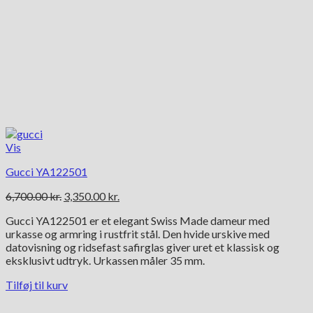
Vis
Gucci YA122501
Den
Den
6,700.00
kr.
3,350.00
kr.
oprindelige
aktuelle
Gucci YA122501 er et elegant Swiss Made dameur med
pris
pris
urkasse og armring i rustfrit stål. Den hvide urskive med
var:
er:
datovisning og ridsefast safirglas giver uret et klassisk og
6,700.00 kr..
3,350.00 kr..
eksklusivt udtryk. Urkassen måler 35 mm.
Tilføj til kurv