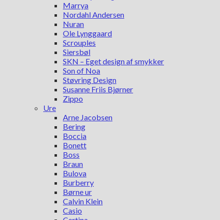
Marrya
Nordahl Andersen
Nuran
Ole Lynggaard
Scrouples
Siersbøl
SKN – Eget design af smykker
Son of Noa
Støvring Design
Susanne Friis Bjørner
Zippo
Ure
Arne Jacobsen
Bering
Boccia
Bonett
Boss
Braun
Bulova
Burberry
Børne ur
Calvin Klein
Casio
Certina