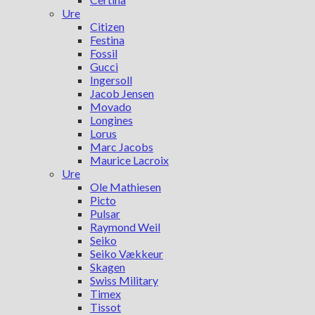
Ure
Citizen
Festina
Fossil
Gucci
Ingersoll
Jacob Jensen
Movado
Longines
Lorus
Marc Jacobs
Maurice Lacroix
Ure
Ole Mathiesen
Picto
Pulsar
Raymond Weil
Seiko
Seiko Vækkeur
Skagen
Swiss Military
Timex
Tissot