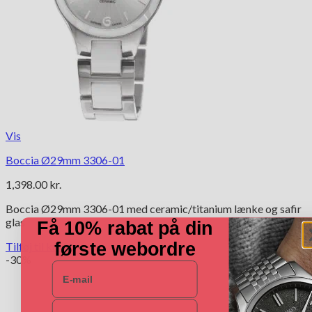
Vis
Boccia Ø29mm 3306-01
1,398.00
kr.
Boccia Ø29mm 3306-01 med ceramic/titanium lænke og safir
glas
Få 10% rabat på din
første webordre
Tilføj til kurv
-30%
E-mail
Navn