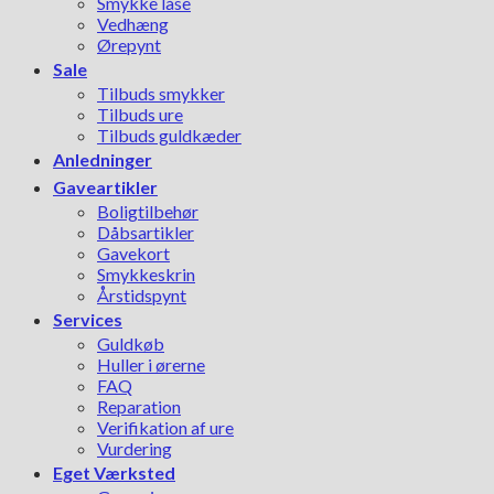
Smykke låse
Vedhæng
Ørepynt
Sale
Tilbuds smykker
Tilbuds ure
Tilbuds guldkæder
Anledninger
Gaveartikler
Boligtilbehør
Dåbsartikler
Gavekort
Smykkeskrin
Årstidspynt
Services
Guldkøb
Huller i ørerne
FAQ
Reparation
Verifikation af ure
Vurdering
Eget Værksted