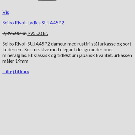
Vis
Seiko Rivoli Ladies SUJA45P2
Den
Den
2,395.00
kr.
995.00
kr.
oprindelige
aktuelle
Seiko Rivoli SUJA45P2 dameur med rustfri stål urkasse og sort
pris
pris
læderrem. Sort urskive med elegant design under buet
var:
er:
mineralglas. Et klassisk og tidløst ur i japansk kvalitet. urkassen
2,395.00 kr..
995.00 kr..
måler 19mm
Tilføj til kurv