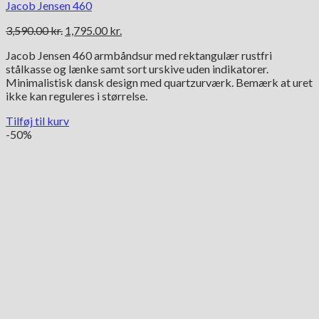
Jacob Jensen 460
Den
Den
3,590.00
kr.
1,795.00
kr.
oprindelige
aktuelle
Jacob Jensen 460 armbåndsur med rektangulær rustfri
pris
pris
stålkasse og lænke samt sort urskive uden indikatorer.
var:
er:
Minimalistisk dansk design med quartzurværk. Bemærk at uret
3,590.00 kr..
1,795.00 kr..
ikke kan reguleres i størrelse.
Tilføj til kurv
-50%