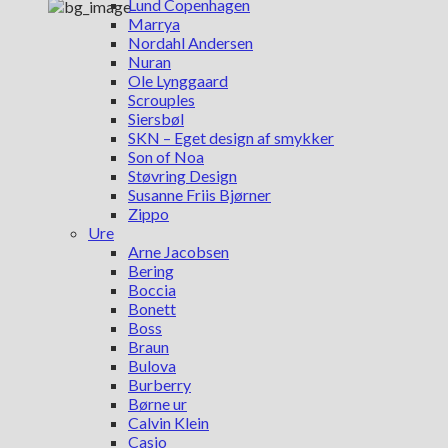
Lund Copenhagen
Marrya
Nordahl Andersen
Nuran
Ole Lynggaard
Scrouples
Siersbøl
SKN – Eget design af smykker
Son of Noa
Støvring Design
Susanne Friis Bjørner
Zippo
Ure
Arne Jacobsen
Bering
Boccia
Bonett
Boss
Braun
Bulova
Burberry
Børne ur
Calvin Klein
Casio