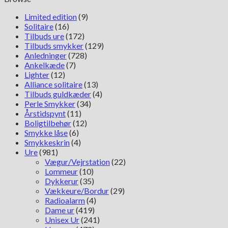
Limited
Edition
Limited edition
(9)
SRPM06J1
Solitaire
(16)
antal
Tilbuds ure
(172)
Tilbuds smykker
(129)
Anledninger
(728)
Ankelkæde
(7)
Lighter
(12)
Alliance solitaire
(13)
Tilbuds guldkæder
(4)
Perle Smykker
(34)
Årstidspynt
(11)
Boligtilbehør
(12)
Smykke låse
(6)
Smykkeskrin
(4)
Ure
(981)
Vægur/Vejrstation
(22)
Lommeur
(10)
Dykkerur
(35)
Vækkeure/Bordur
(29)
Radioalarm
(4)
Dame ur
(419)
Unisex Ur
(241)