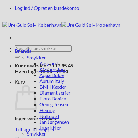
Fortsæt
Log ind / Opret en kundekonto
til
indhold
Søg
Brands
efter:
Smykker
Aagaard
Kundeservice: 33 13 85 45
AG Gerstner
Hverdage: 10:00 - 18:00
Aqua Dulce
Aurum Italy
Kurv
BNH Kæder
Diamant serier
Flora Danica
Georg Jensen
Heiring
Hultquist
Ingen varer i kurven.
Jan Jørgensen
Joanli Nor
Tilbage til shoppen
Smykker