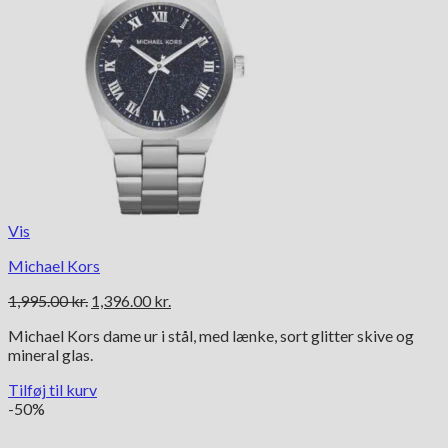
Vis
Michael Kors
Den
Den
1,995.00
kr.
1,396.00
kr.
oprindelige
aktuelle
Michael Kors dame ur i stål, med lænke, sort glitter skive og
pris
pris
mineral glas.
var:
er:
1,995.00 kr..
1,396.00 kr..
Tilføj til kurv
-50%