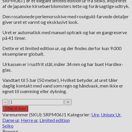
SRPM06J1 er et elegant limited edition ur fra
Seiko
, inspireret
af de japanske kirsebærblomsters lette og forårsagtige udtryk.
Den rosatonede perlemorsskive med roséguld-farvede detaljer
giver uret et varmt og eksklusivt look.
Uret er automatisk med manuel optræk og har en gangreserve
på 41 timer.
Dette er et limited edition ur, og der findes derfor kun 9.000
eksemplarer globalt.
Urkassen er i rustfrit stål, måler 34 mm og har buet Hardlex-
glas.
Vandtæt til 5 bar (50 meter), Hvilket betyder, at uret tåler
daglig kontakt med vand som regn og håndvask, men ikke er
egnet til svømning eller dykning.
Seiko
Presage
Tilføj til kurv
Cocktail
Varenummer (SKU):
SRPM06J1
Kategorier:
Ure
,
Unisex Ur
,
Time
Dame ur
,
Herre ur
,
Limited edition
Sakura
Seiko
Aviation
Browse