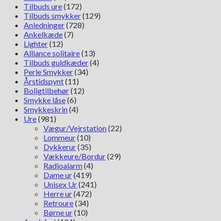
Tilbuds ure
(172)
Tilbuds smykker
(129)
Anledninger
(728)
Ankelkæde
(7)
Lighter
(12)
Alliance solitaire
(13)
Tilbuds guldkæder
(4)
Perle Smykker
(34)
Årstidspynt
(11)
Boligtilbehør
(12)
Smykke låse
(6)
Smykkeskrin
(4)
Ure
(981)
Vægur/Vejrstation
(22)
Lommeur
(10)
Dykkerur
(35)
Vækkeure/Bordur
(29)
Radioalarm
(4)
Dame ur
(419)
Unisex Ur
(241)
Herre ur
(472)
Retroure
(34)
Børne ur
(10)