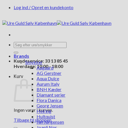
Fortsæt
Log ind / Opret en kundekonto
til
indhold
Søg
efter:
Brands
Kundeservice: 33 13 85 45
Smykker
Hverdage: 10:00 - 18:00
Aagaard
AG Gerstner
Kurv
Aqua Dulce
Aurum Italy
BNH Kæder
Diamant serier
Flora Danica
Georg Jensen
Ingen varer i kurven.
Heiring
Hultquist
Tilbage til shoppen
Jan Jørgensen
Joanli Nor