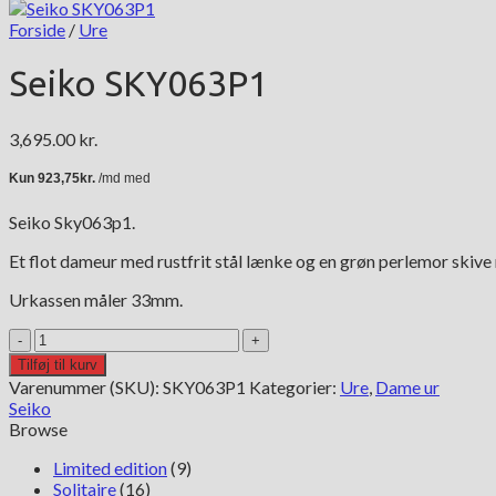
Forside
/
Ure
Seiko SKY063P1
3,695.00
kr.
Seiko Sky063p1.
Et flot dameur med rustfrit stål lænke og en grøn perlemor skiv
Urkassen måler 33mm.
Seiko
SKY063P1
Tilføj til kurv
antal
Varenummer (SKU):
SKY063P1
Kategorier:
Ure
,
Dame ur
Seiko
Browse
Limited edition
(9)
Solitaire
(16)