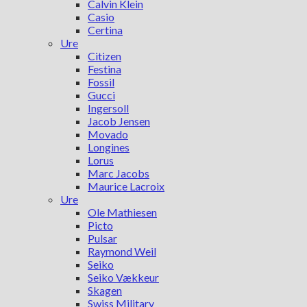
Calvin Klein
Casio
Certina
Ure
Citizen
Festina
Fossil
Gucci
Ingersoll
Jacob Jensen
Movado
Longines
Lorus
Marc Jacobs
Maurice Lacroix
Ure
Ole Mathiesen
Picto
Pulsar
Raymond Weil
Seiko
Seiko Vækkeur
Skagen
Swiss Military