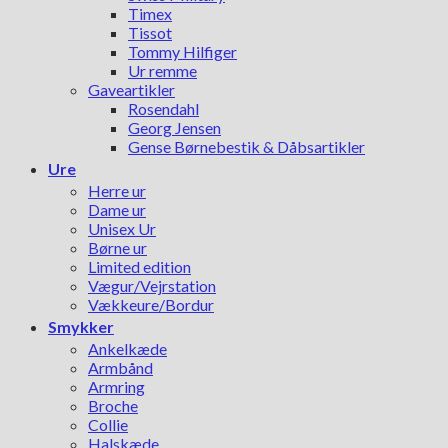
Timex
Tissot
Tommy Hilfiger
Ur remme
Gaveartikler
Rosendahl
Georg Jensen
Gense Børnebestik & Dåbsartikler
Ure
Herre ur
Dame ur
Unisex Ur
Børne ur
Limited edition
Vægur/Vejrstation
Vækkeure/Bordur
Smykker
Ankelkæde
Armbånd
Armring
Broche
Collie
Halskæde