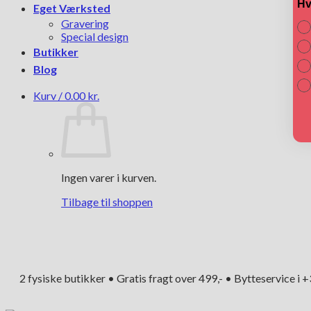
Hv
Eget Værksted
Gravering
Special design
Butikker
Blog
Kurv /
0.00
kr.
Ingen varer i kurven.
Tilbage til shoppen
2 fysiske butikker • Gratis fragt over 499,- • Bytteservice i 