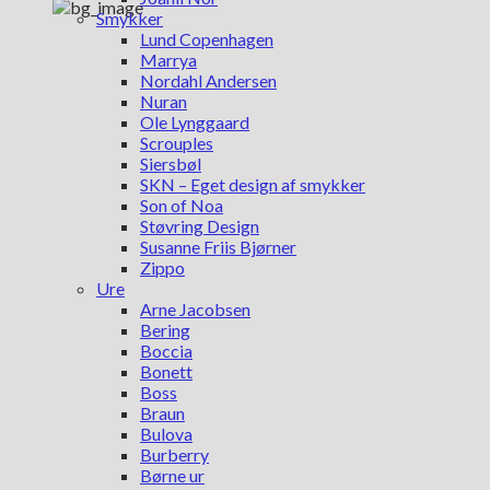
Smykker
Lund Copenhagen
Marrya
Nordahl Andersen
Nuran
Ole Lynggaard
Scrouples
Siersbøl
SKN – Eget design af smykker
Son of Noa
Støvring Design
Susanne Friis Bjørner
Zippo
Ure
Arne Jacobsen
Bering
Boccia
Bonett
Boss
Braun
Bulova
Burberry
Børne ur