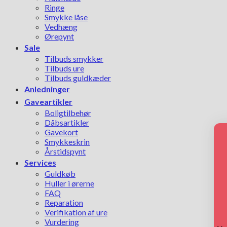
Ringe
Smykke låse
Vedhæng
Ørepynt
Sale
Tilbuds smykker
Tilbuds ure
Tilbuds guldkæder
Anledninger
Gaveartikler
Boligtilbehør
Dåbsartikler
Gavekort
Smykkeskrin
Årstidspynt
Services
Guldkøb
Huller i ørerne
FAQ
Reparation
Verifikation af ure
Vurdering