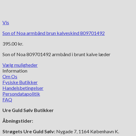
Vis
Son of Noa armbånd brun kalveskind 809701492
395.00
kr.
Son of Noa 809701492 armbånd i brunt kalve læder
Vælg muligheder
Dette
Information
vare
Om Os
har
Fysiske Butikker
flere
Handelsbetingelser
varianter.
Persondatapolitik
Mulighederne
FAQ
kan
Ure Guld Sølv Butikker
vælges
på
Åbningstider:
varesiden
Strøgets Ure Guld Sølv:
Nygade 7, 1164 København K.