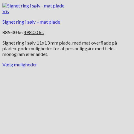
Vis
Signet ring i sølv – mat plade
Den
Den
885.00
kr.
498.00
kr.
oprindelige
aktuelle
Signet ring i sølv 11x13 mm plade. med mat overflade på
pris
pris
pladen. gode muligheder for at personliggøre med f.eks.
var:
er:
monogram eller andet.
885.00 kr..
498.00 kr..
Vælg muligheder
Dette
vare
har
flere
varianter.
Mulighederne
kan
vælges
på
varesiden