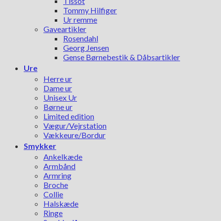
Tissot
Tommy Hilfiger
Ur remme
Gaveartikler
Rosendahl
Georg Jensen
Gense Børnebestik & Dåbsartikler
Ure
Herre ur
Dame ur
Unisex Ur
Børne ur
Limited edition
Vægur/Vejrstation
Vækkeure/Bordur
Smykker
Ankelkæde
Armbånd
Armring
Broche
Collie
Halskæde
Ringe