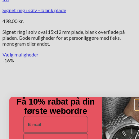
Signet ring i sølv – blank plade
498.00
kr.
Signet ring i sølv oval 15x12 mm plade, blank overflade på
pladen. Gode muligheder for at personliggøre med f.eks.
monogram eller andet.
Vælg muligheder
Dette
-16%
vare
har
flere
varianter.
Mulighederne
kan
Få 10% rabat på din
vælges
på
første webordre
varesiden
E-mail
Navn