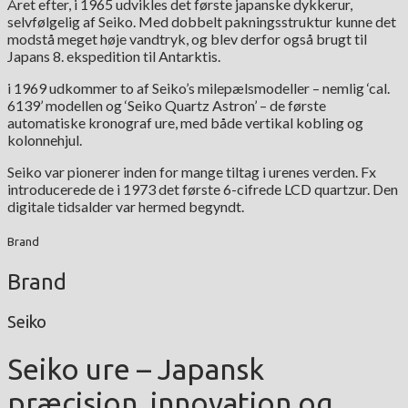
Året efter, i 1965 udvikles det første japanske dykkerur,
selvfølgelig af Seiko. Med dobbelt pakningsstruktur kunne det
modstå meget høje vandtryk, og blev derfor også brugt til
Japans 8. ekspedition til Antarktis.
i 1969 udkommer to af Seiko’s milepælsmodeller – nemlig ‘cal.
6139’ modellen og ‘Seiko Quartz Astron’ – de første
automatiske kronograf ure, med både vertikal kobling og
kolonnehjul.
Seiko var pionerer inden for mange tiltag i urenes verden. Fx
introducerede de i 1973 det første 6-cifrede LCD quartzur. Den
digitale tidsalder var hermed begyndt.
Brand
Brand
Seiko
Seiko ure – Japansk
præcision, innovation og