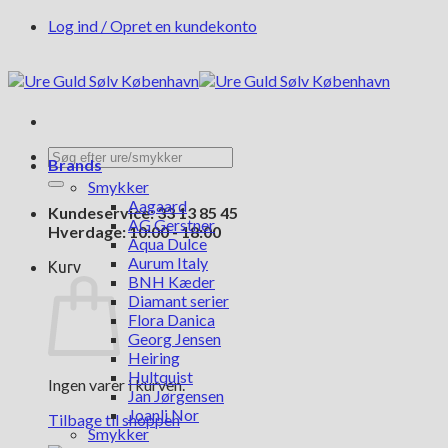
Fortsæt
Log ind / Opret en kundekonto
til
indhold
Søg
Brands
efter:
Smykker
Aagaard
Kundeservice: 33 13 85 45
AG Gerstner
Hverdage: 10:00 - 18:00
Aqua Dulce
Aurum Italy
Kurv
BNH Kæder
Diamant serier
Flora Danica
Georg Jensen
Heiring
Hultquist
Ingen varer i kurven.
Jan Jørgensen
Joanli Nor
Tilbage til shoppen
Smykker