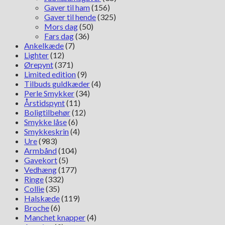
Gaver til ham
(156)
Gaver til hende
(325)
Mors dag
(50)
Fars dag
(36)
Ankelkæde
(7)
Lighter
(12)
Ørepynt
(371)
Limited edition
(9)
Tilbuds guldkæder
(4)
Perle Smykker
(34)
Årstidspynt
(11)
Boligtilbehør
(12)
Smykke låse
(6)
Smykkeskrin
(4)
Ure
(983)
Armbånd
(104)
Gavekort
(5)
Vedhæng
(177)
Ringe
(332)
Collie
(35)
Halskæde
(119)
Broche
(6)
Manchet knapper
(4)