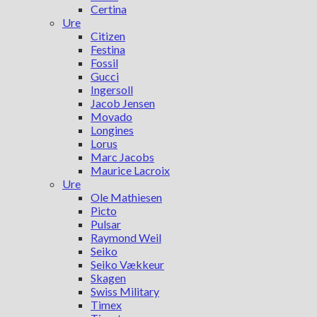
Certina
Ure
Citizen
Festina
Fossil
Gucci
Ingersoll
Jacob Jensen
Movado
Longines
Lorus
Marc Jacobs
Maurice Lacroix
Ure
Ole Mathiesen
Picto
Pulsar
Raymond Weil
Seiko
Seiko Vækkeur
Skagen
Swiss Military
Timex