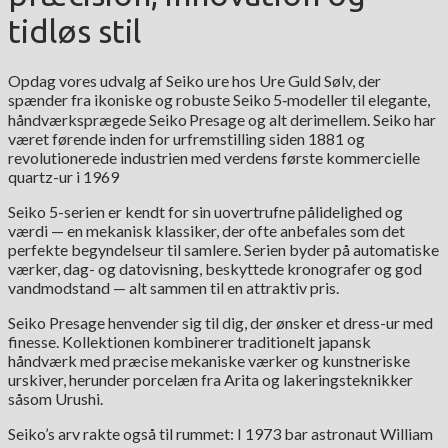
tidløs stil
Opdag vores udvalg af Seiko ure hos Ure Guld Sølv, der
spænder fra ikoniske og robuste Seiko 5‑modeller til elegante,
håndværksprægede Seiko Presage og alt derimellem. Seiko har
været førende inden for urfremstilling siden 1881 og
revolutionerede industrien med verdens første kommercielle
quartz-ur i 1969
Seiko 5-serien er kendt for sin uovertrufne pålidelighed og
værdi — en mekanisk klassiker, der ofte anbefales som det
perfekte begyndelseur til samlere. Serien byder på automatiske
værker, dag- og datovisning, beskyttede kronografer og god
vandmodstand — alt sammen til en attraktiv pris.
Seiko Presage henvender sig til dig, der ønsker et dress-ur med
finesse. Kollektionen kombinerer traditionelt japansk
håndværk med præcise mekaniske værker og kunstneriske
urskiver, herunder porcelæn fra Arita og lakeringsteknikker
såsom Urushi.
Seiko’s arv rakte også til rummet: I 1973 bar astronaut William