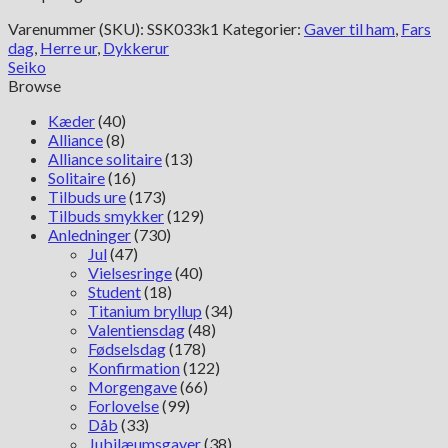
Varenummer (SKU):
SSK033k1
Kategorier:
Gaver til ham
,
Fars
dag
,
Herre ur
,
Dykkerur
Seiko
Browse
Kæder
(40)
Alliance
(8)
Alliance solitaire
(13)
Solitaire
(16)
Tilbuds ure
(173)
Tilbuds smykker
(129)
Anledninger
(730)
Jul
(47)
Vielsesringe
(40)
Student
(18)
Titanium bryllup
(34)
Valentiensdag
(48)
Fødselsdag
(178)
Konfirmation
(122)
Morgengave
(66)
Forlovelse
(99)
Dåb
(33)
Jubilæumsgaver
(38)