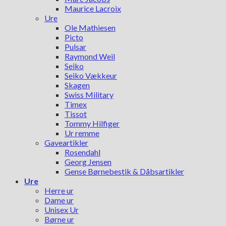
Maurice Lacroix
Ure
Ole Mathiesen
Picto
Pulsar
Raymond Weil
Seiko
Seiko Vækkeur
Skagen
Swiss Military
Timex
Tissot
Tommy Hilfiger
Ur remme
Gaveartikler
Rosendahl
Georg Jensen
Gense Børnebestik & Dåbsartikler
Ure
Herre ur
Dame ur
Unisex Ur
Børne ur