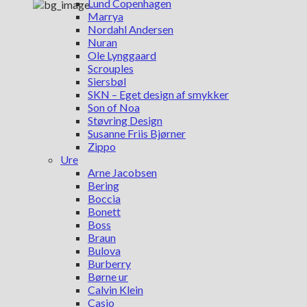
Lund Copenhagen
Marrya
Nordahl Andersen
Nuran
Ole Lynggaard
Scrouples
Siersbøl
SKN – Eget design af smykker
Son of Noa
Støvring Design
Susanne Friis Bjørner
Zippo
Ure
Arne Jacobsen
Bering
Boccia
Bonett
Boss
Braun
Bulova
Burberry
Børne ur
Calvin Klein
Casio