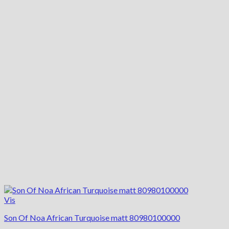
varianter.
Mulighederne
kan
vælges
på
varesiden
Vis
Son Of Noa African Turquoise matt 80980100000