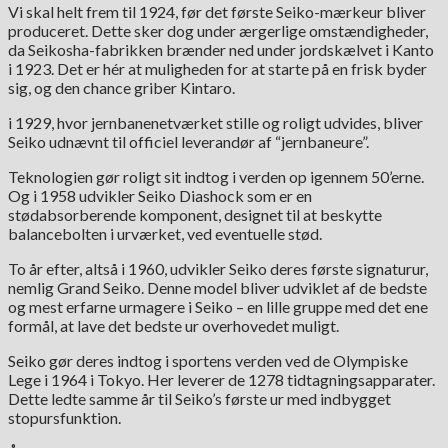
Vi skal helt frem til 1924, før det første Seiko-mærkeur bliver
produceret. Dette sker dog under ærgerlige omstændigheder,
da Seikosha-fabrikken brænder ned under jordskælvet i Kanto
i 1923. Det er hér at muligheden for at starte på en frisk byder
sig, og den chance griber Kintaro.
i 1929, hvor jernbanenetværket stille og roligt udvides, bliver
Seiko udnævnt til officiel leverandør af “jernbaneure”.
Teknologien gør roligt sit indtog i verden op igennem 50’erne.
Og i 1958 udvikler Seiko Diashock som er en
stødabsorberende komponent, designet til at beskytte
balancebolten i urværket, ved eventuelle stød.
To år efter, altså i 1960, udvikler Seiko deres første signaturur,
nemlig Grand Seiko. Denne model bliver udviklet af de bedste
og mest erfarne urmagere i Seiko – en lille gruppe med det ene
formål, at lave det bedste ur overhovedet muligt.
Seiko gør deres indtog i sportens verden ved de Olympiske
Lege i 1964 i Tokyo. Her leverer de 1278 tidtagningsapparater.
Dette ledte samme år til Seiko’s første ur med indbygget
stopursfunktion.