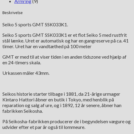
Armring
(9)
Beskrivelse
Seiko 5 sports GMT SSK033K1.
Seiko 5 sports GMT SSK033K1 er et flot Seiko 5 med rustfrit
stål lænke. Uret er automatisk og har en gangreserve på ca. 41
timer. Uret har en vandtæthed på 100 meter
GMT er med til at viser tiden i en anden tidszone ved hjælp af
en 24-timers skala.
Urkassen måler 43mm.
Seikos historie starter tilbage i 1881, da 21-årige urmager
Kintaro Hattori åbner en butik i Tokyo, med henblik på
reparation og salg af ure, og i 1892, 12 år senere, åbner han
fabrikken Seikosha.
På Seikosha-fabrikken producerer de i begyndelsen vægure og
udvider efter et par år også til lommeure.