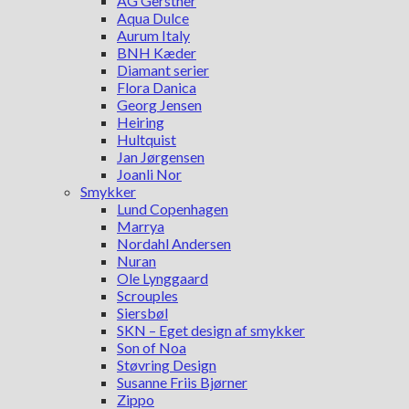
AG Gerstner
Aqua Dulce
Aurum Italy
BNH Kæder
Diamant serier
Flora Danica
Georg Jensen
Heiring
Hultquist
Jan Jørgensen
Joanli Nor
Smykker
Lund Copenhagen
Marrya
Nordahl Andersen
Nuran
Ole Lynggaard
Scrouples
Siersbøl
SKN – Eget design af smykker
Son of Noa
Støvring Design
Susanne Friis Bjørner
Zippo