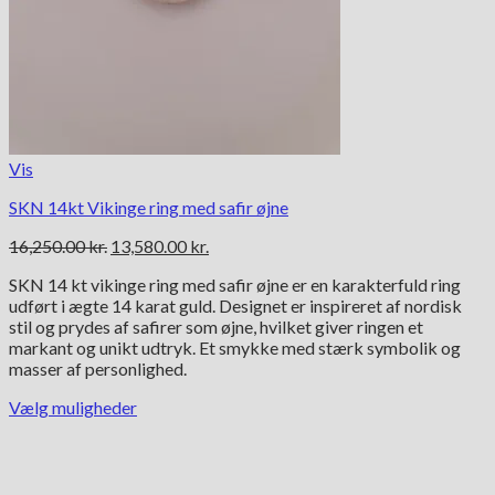
Vis
SKN 14kt Vikinge ring med safir øjne
Den
Den
16,250.00
kr.
13,580.00
kr.
oprindelige
aktuelle
SKN 14 kt vikinge ring med safir øjne er en karakterfuld ring
pris
pris
udført i ægte 14 karat guld. Designet er inspireret af nordisk
var:
er:
stil og prydes af safirer som øjne, hvilket giver ringen et
16,250.00 kr..
13,580.00 kr..
markant og unikt udtryk. Et smykke med stærk symbolik og
masser af personlighed.
Vælg muligheder
Dette
vare
har
flere