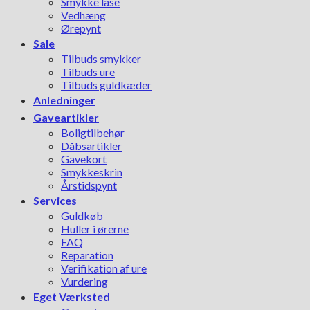
Smykke låse
Vedhæng
Ørepynt
Sale
Tilbuds smykker
Tilbuds ure
Tilbuds guldkæder
Anledninger
Gaveartikler
Boligtilbehør
Dåbsartikler
Gavekort
Smykkeskrin
Årstidspynt
Services
Guldkøb
Huller i ørerne
FAQ
Reparation
Verifikation af ure
Vurdering
Eget Værksted