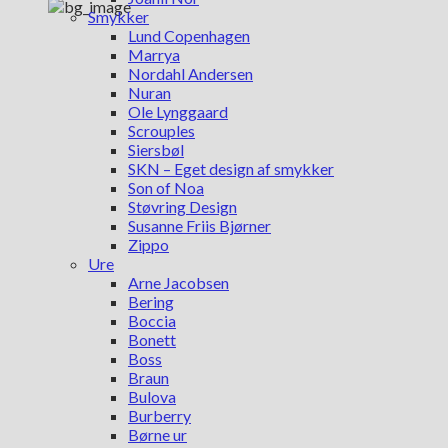
Smykker
Lund Copenhagen
Marrya
Nordahl Andersen
Nuran
Ole Lynggaard
Scrouples
Siersbøl
SKN – Eget design af smykker
Son of Noa
Støvring Design
Susanne Friis Bjørner
Zippo
Ure
Arne Jacobsen
Bering
Boccia
Bonett
Boss
Braun
Bulova
Burberry
Børne ur