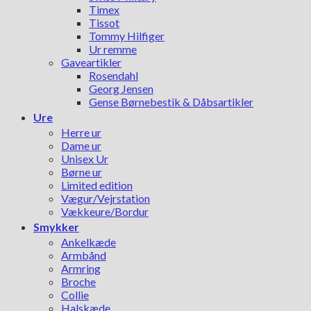
Timex
Tissot
Tommy Hilfiger
Ur remme
Gaveartikler
Rosendahl
Georg Jensen
Gense Børnebestik & Dåbsartikler
Ure
Herre ur
Dame ur
Unisex Ur
Børne ur
Limited edition
Vægur/Vejrstation
Vækkeure/Bordur
Smykker
Ankelkæde
Armbånd
Armring
Broche
Collie
Halskæde