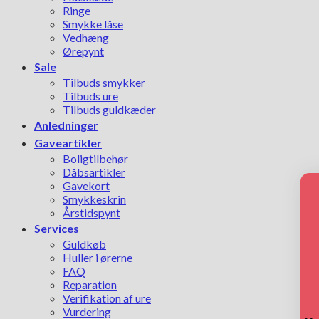
Ringe
Smykke låse
Vedhæng
Ørepynt
Sale
Tilbuds smykker
Tilbuds ure
Tilbuds guldkæder
Anledninger
Gaveartikler
Boligtilbehør
Dåbsartikler
Gavekort
Smykkeskrin
Årstidspynt
Services
Guldkøb
Huller i ørerne
FAQ
Reparation
Verifikation af ure
Vurdering