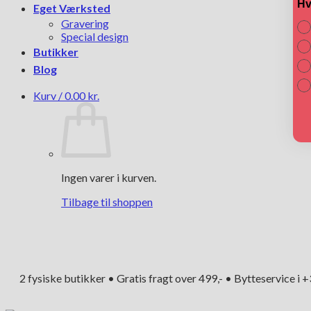
Hv
Eget Værksted
Gravering
Special design
Butikker
Blog
Kurv /
0.00
kr.
Ingen varer i kurven.
Tilbage til shoppen
2 fysiske butikker • Gratis fragt over 499,- • Bytteservice i 