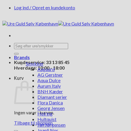
Fortsæt
Log ind / Opret en kundekonto
til
indhold
Søg
efter:
Brands
Kundeservice: 33 13 85 45
Smykker
Hverdage: 10:00 - 18:00
Aagaard
AG Gerstner
Kurv
Aqua Dulce
Aurum Italy
BNH Kæder
Diamant serier
Flora Danica
Georg Jensen
Ingen varer i kurven.
Heiring
Hultquist
Tilbage til shoppen
Jan Jørgensen
Joanli Nor