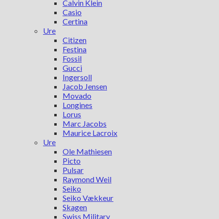
Calvin Klein
Casio
Certina
Ure
Citizen
Festina
Fossil
Gucci
Ingersoll
Jacob Jensen
Movado
Longines
Lorus
Marc Jacobs
Maurice Lacroix
Ure
Ole Mathiesen
Picto
Pulsar
Raymond Weil
Seiko
Seiko Vækkeur
Skagen
Swiss Military