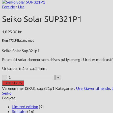
Forside
/
Ure
Seiko Solar SUP321P1
1,895.00
kr.
Seiko Solar Sup321p1.
Et smukt solar dameur som drives på lysenergi. Uret er med rust
Urkassen måler ca. 24mm.
Seiko
Solar
Tilføj til kurv
SUP321P1
Varenummer (SKU):
sup321p1
Kategorier:
Ure
,
Gaver til hende
,
antal
Seiko
Browse
Limited edition
(9)
Solitaire
(16)