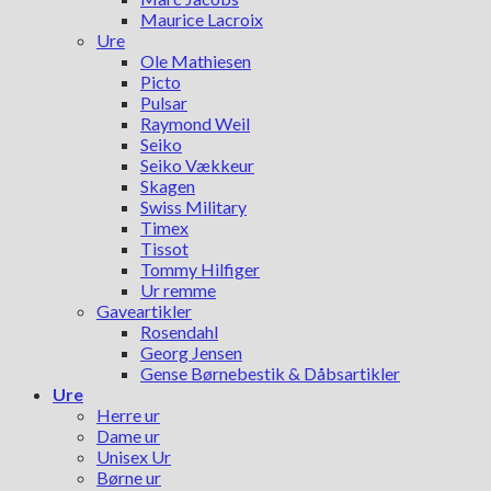
Maurice Lacroix
Ure
Ole Mathiesen
Picto
Pulsar
Raymond Weil
Seiko
Seiko Vækkeur
Skagen
Swiss Military
Timex
Tissot
Tommy Hilfiger
Ur remme
Gaveartikler
Rosendahl
Georg Jensen
Gense Børnebestik & Dåbsartikler
Ure
Herre ur
Dame ur
Unisex Ur
Børne ur