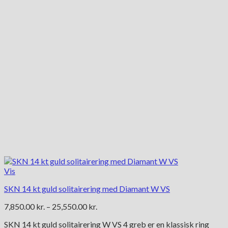
på
varesiden
Vis
SKN 14 kt guld solitairering med Diamant W VS
Prisinterval:
7,850.00
kr.
–
25,550.00
kr.
7,850.00 kr.
SKN 14 kt guld solitairering W VS 4 greb er en klassisk ring
til