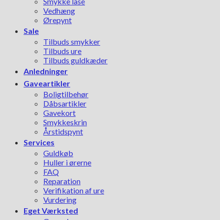
Smykke låse
Vedhæng
Ørepynt
Sale
Tilbuds smykker
Tilbuds ure
Tilbuds guldkæder
Anledninger
Gaveartikler
Boligtilbehør
Dåbsartikler
Gavekort
Smykkeskrin
Årstidspynt
Services
Guldkøb
Huller i ørerne
FAQ
Reparation
Verifikation af ure
Vurdering
Eget Værksted