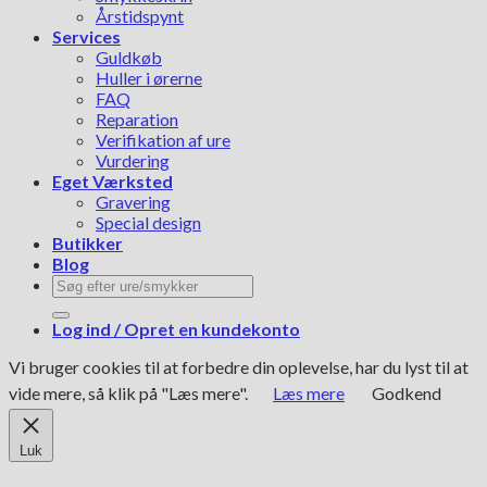
Årstidspynt
Services
Guldkøb
Huller i ørerne
FAQ
Reparation
Verifikation af ure
Vurdering
Eget Værksted
Gravering
Special design
Butikker
Blog
Søg
efter:
Log ind / Opret en kundekonto
Vi bruger cookies til at forbedre din oplevelse, har du lyst til at
vide mere, så klik på "Læs mere".
Læs mere
Godkend
Luk