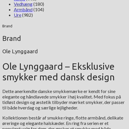
Vedhæng
(180)
Armbånd
(104)
Ure
(982)
Brand
Brand
Ole Lynggaard
Ole Lynggaard – Eksklusive
smykker med dansk design
Dette anerkendte danske smykkemærke er kendt for sine
elegante og håndlavede smykker i høj kvalitet. Med fokus på
tidløst design og æstetik tilbyder mærket smykker, der passer
til både hverdag og særlige lejligheder.
Kollektionen består af smukke ringe, flotte armbånd, delikate
øreringe og elegante halskæder. En ring fra serien er et
populært valg for dem, der ønsker et smykke med både