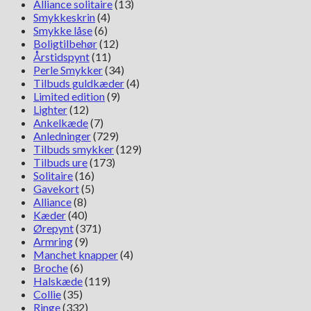
0,27ct
Alliance solitaire
(13)
antal
Smykkeskrin
(4)
Smykke låse
(6)
Boligtilbehør
(12)
Årstidspynt
(11)
Perle Smykker
(34)
Tilbuds guldkæder
(4)
Limited edition
(9)
Lighter
(12)
Ankelkæde
(7)
Anledninger
(729)
Tilbuds smykker
(129)
Tilbuds ure
(173)
Solitaire
(16)
Gavekort
(5)
Alliance
(8)
Kæder
(40)
Ørepynt
(371)
Armring
(9)
Manchet knapper
(4)
Broche
(6)
Halskæde
(119)
Collie
(35)
Ringe
(332)