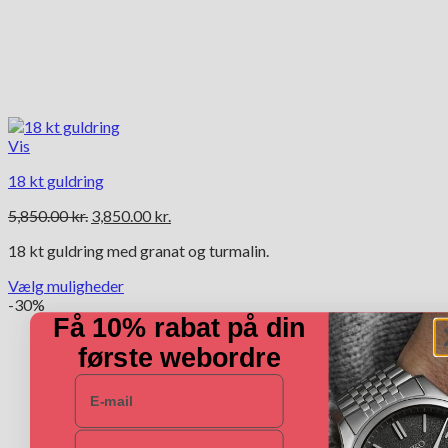
Vis
18 kt guldring
Den
Den
5,850.00
kr.
3,850.00
kr.
oprindelige
aktuelle
18 kt guldring med granat og turmalin.
pris
pris
var:
er:
Vælg muligheder
5,850.00 kr..
3,850.00 kr..
Dette
-30%
Få 10% rabat på din
vare
har
første webordre
flere
varianter.
E-mail
Mulighederne
kan
vælges
Navn