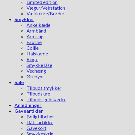
Limited edition
Vægur/Vejrstation
Vækkeure/Bordur
Smykker
Ankelkæde
Armbånd
Armring
Broche
Collie
Halskæde
Ringe
Smykke låse
Vedhæng
Ørepynt
Sale
Tilbuds smykker
Tilbuds ure
Tilbuds guldkæder
Anledninger
Gaveartikler
Boligtilbehør
Dåbsartikler
Gavekort
Smykkeskrin