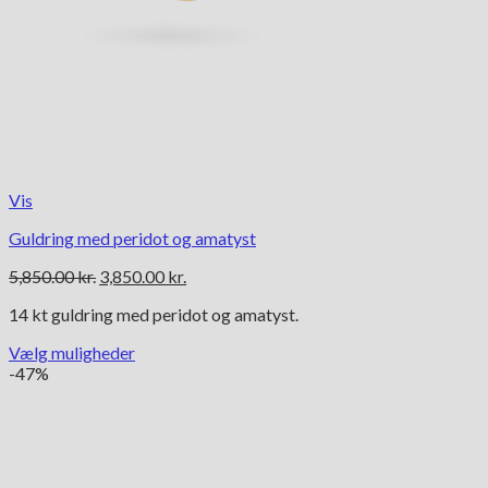
Vis
Guldring med peridot og amatyst
Den
Den
5,850.00
kr.
3,850.00
kr.
oprindelige
aktuelle
14 kt guldring med peridot og amatyst.
pris
pris
var:
er:
Vælg muligheder
5,850.00 kr..
3,850.00 kr..
Dette
-47%
vare
har
flere
varianter.
Mulighederne