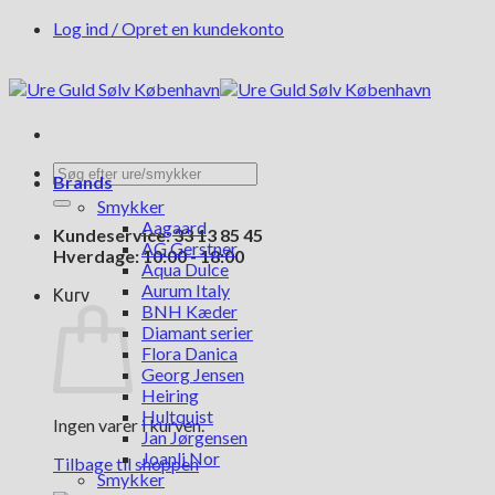
Fortsæt
Log ind / Opret en kundekonto
til
indhold
Søg
Brands
efter:
Smykker
Aagaard
Kundeservice: 33 13 85 45
AG Gerstner
Hverdage: 10:00 - 18:00
Aqua Dulce
Aurum Italy
Kurv
BNH Kæder
Diamant serier
Flora Danica
Georg Jensen
Heiring
Hultquist
Ingen varer i kurven.
Jan Jørgensen
Joanli Nor
Tilbage til shoppen
Smykker