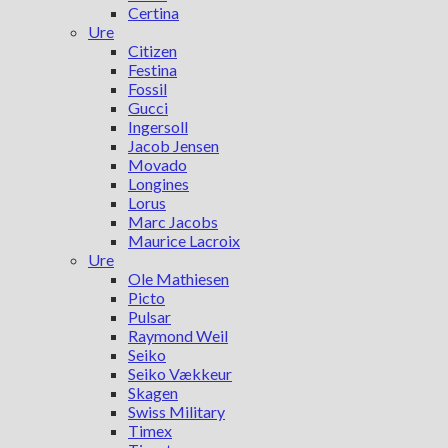
Certina
Ure
Citizen
Festina
Fossil
Gucci
Ingersoll
Jacob Jensen
Movado
Longines
Lorus
Marc Jacobs
Maurice Lacroix
Ure
Ole Mathiesen
Picto
Pulsar
Raymond Weil
Seiko
Seiko Vækkeur
Skagen
Swiss Military
Timex