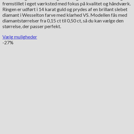
fremstillet i eget værksted med fokus på kvalitet og håndværk.
25,550.00 kr.
Ringen er udført i 14 karat guld og prydes af en brillant slebet
diamant i Wesselton farve med klarhed VS. Modellen fås med
diamantstørrelser fra 0,15 ct til 0,50 ct, så du kan vælge den
størrelse, der passer perfekt.
Vælg muligheder
Dette
-27%
vare
har
flere
varianter.
Mulighederne
kan
vælges
på
varesiden