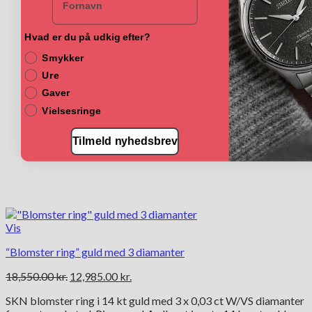
på
varesiden
Hvad er du på udkig efter?
Smykker
Ure
Gaver
Vielsesringe
Tilmeld nyhedsbrev
Vis
“Blomster ring” guld med 3 diamanter
Den
Den
18,550.00
kr.
12,985.00
kr.
oprindelige
aktuelle
SKN blomster ring i 14 kt guld med 3 x 0,03 ct W/VS diamanter
pris
pris