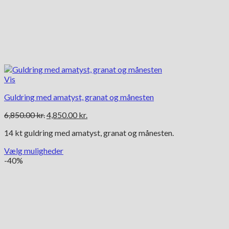
Vis
Guldring med amatyst, granat og månesten
Den
Den
6,850.00
kr.
4,850.00
kr.
oprindelige
aktuelle
14 kt guldring med amatyst, granat og månesten.
pris
pris
var:
er:
Vælg muligheder
6,850.00 kr..
4,850.00 kr..
Dette
-40%
vare
har
flere
varianter.
Mulighederne
kan
vælges