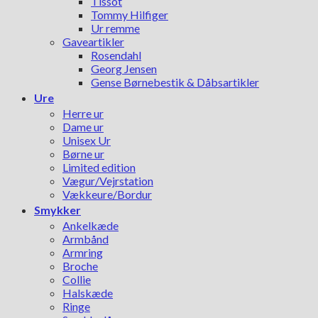
Tissot
Tommy Hilfiger
Ur remme
Gaveartikler
Rosendahl
Georg Jensen
Gense Børnebestik & Dåbsartikler
Ure
Herre ur
Dame ur
Unisex Ur
Børne ur
Limited edition
Vægur/Vejrstation
Vækkeure/Bordur
Smykker
Ankelkæde
Armbånd
Armring
Broche
Collie
Halskæde
Ringe