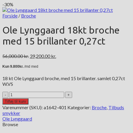
-30%
Forside
/
Broche
Ole Lynggaard 18kt broche
med 15 brillanter 0,27ct
Den
Den
56,000.00
kr.
39,200.00
kr.
oprindelige
aktuelle
pris
pris
var:
er:
18 kt Ole Lynggaard broche, med 15 brillanter. samlet 0,27ct
56,000.00 kr..
39,200.00 kr..
W.VS
Ole
Lynggaard
Tilføj til kurv
18kt
Varenummer (SKU):
a1642-401
Kategorier:
Broche
,
Tilbuds
broche
smykker
med
Ole Lynggaard
15
Browse
brillanter