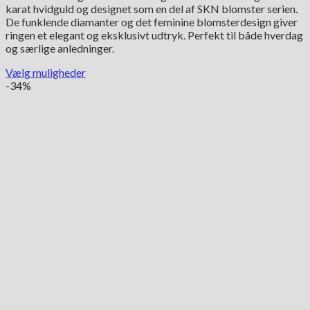
karat hvidguld og designet som en del af SKN blomster serien.
18,550.00 kr..
12,985.00 kr..
De funklende diamanter og det feminine blomsterdesign giver
ringen et elegant og eksklusivt udtryk. Perfekt til både hverdag
og særlige anledninger.
Vælg muligheder
Dette
-34%
vare
har
flere
varianter.
Mulighederne
kan
vælges
på
varesiden