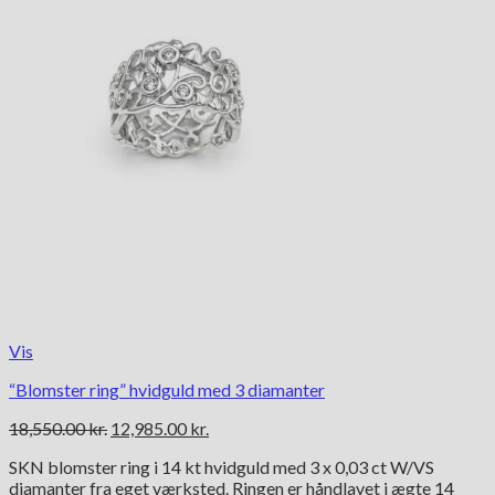
Vis
“Blomster ring” hvidguld med 3 diamanter
Den
Den
18,550.00
kr.
12,985.00
kr.
oprindelige
aktuelle
SKN blomster ring i 14 kt hvidguld med 3 x 0,03 ct W/VS
pris
pris
diamanter fra eget værksted. Ringen er håndlavet i ægte 14
var:
er: