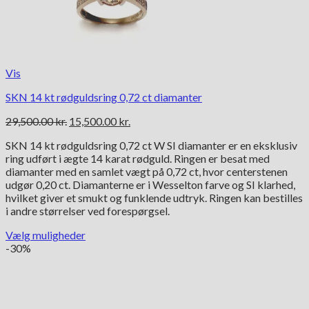
Vis
SKN 14 kt rødguldsring 0,72 ct diamanter
Den
Den
29,500.00
kr.
15,500.00
kr.
oprindelige
aktuelle
SKN 14 kt rødguldsring 0,72 ct W SI diamanter er en eksklusiv
pris
pris
ring udført i ægte 14 karat rødguld. Ringen er besat med
var:
er:
diamanter med en samlet vægt på 0,72 ct, hvor centerstenen
29,500.00 kr..
15,500.00 kr..
udgør 0,20 ct. Diamanterne er i Wesselton farve og SI klarhed,
hvilket giver et smukt og funklende udtryk. Ringen kan bestilles
i andre størrelser ved forespørgsel.
Vælg muligheder
Dette
-30%
vare
har
flere
varianter.