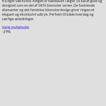
fra eget værksted. Ringen er håndlavet i ægte 14 karat guld og
var:
er:
designet som en del af SKN blomster serien. De funklende
18,550.00 kr..
12,985.00 kr..
diamanter og det feminine blomsterdesign giver ringen et
elegant og eksklusivt udtryk. Perfekt til både hverdag og
særlige anledninger.
Vælg muligheder
Dette
-29%
vare
har
flere
varianter.
Mulighederne
kan
vælges
på
varesiden