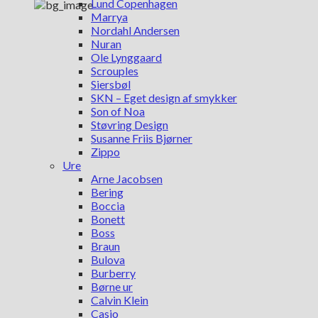
Lund Copenhagen
Marrya
Nordahl Andersen
Nuran
Ole Lynggaard
Scrouples
Siersbøl
SKN – Eget design af smykker
Son of Noa
Støvring Design
Susanne Friis Bjørner
Zippo
Ure
Arne Jacobsen
Bering
Boccia
Bonett
Boss
Braun
Bulova
Burberry
Børne ur
Calvin Klein
Casio