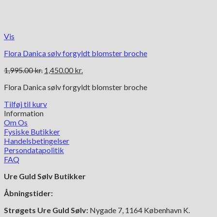
Vis
Flora Danica sølv forgyldt blomster broche
Den
Den
1,995.00
kr.
1,450.00
kr.
oprindelige
aktuelle
Flora Danica sølv forgyldt blomster broche
pris
pris
var:
er:
Tilføj til kurv
1,995.00 kr..
1,450.00 kr..
Information
Om Os
Fysiske Butikker
Handelsbetingelser
Persondatapolitik
FAQ
Ure Guld Sølv Butikker
Åbningstider:
Strøgets Ure Guld Sølv:
Nygade 7, 1164 København K.