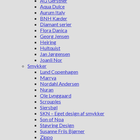
AG Gerstner
Aqua Dulce
Aurum Italy
BNH Kæder
Diamant serier
Flora Danica
Georg Jensen
Heiring
Hultquist
Jan Jørgensen
Joanli Nor
Smykker
Lund Copenhagen
Marrya
Nordahl Andersen
Nuran
Ole Lynggaard
Scrouples
Siersbøl
SKN – Eget design af smykker
Son of Noa
Støvring Design
Susanne Friis Bjørner
Zippo