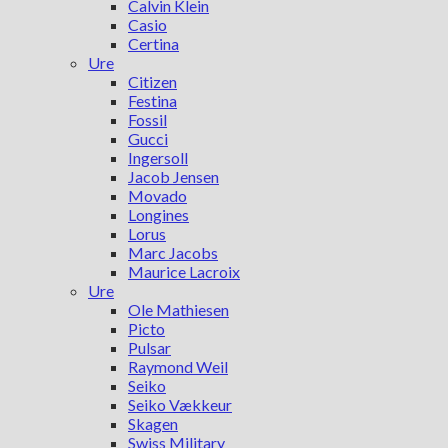
Calvin Klein
Casio
Certina
Ure
Citizen
Festina
Fossil
Gucci
Ingersoll
Jacob Jensen
Movado
Longines
Lorus
Marc Jacobs
Maurice Lacroix
Ure
Ole Mathiesen
Picto
Pulsar
Raymond Weil
Seiko
Seiko Vækkeur
Skagen
Swiss Military