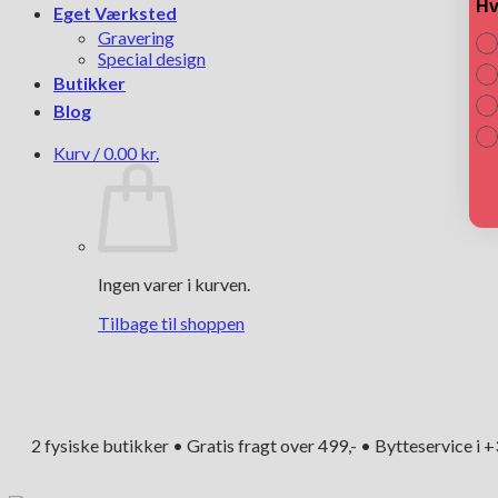
Hv
Eget Værksted
Gravering
Special design
Butikker
Blog
Kurv /
0.00
kr.
Ingen varer i kurven.
Tilbage til shoppen
2 fysiske butikker • Gratis fragt over 499,- • Bytteservice i 