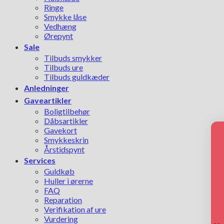
Ringe
Smykke låse
Vedhæng
Ørepynt
Sale
Tilbuds smykker
Tilbuds ure
Tilbuds guldkæder
Anledninger
Gaveartikler
Boligtilbehør
Dåbsartikler
Gavekort
Smykkeskrin
Årstidspynt
Services
Guldkøb
Huller i ørerne
FAQ
Reparation
Verifikation af ure
Vurdering