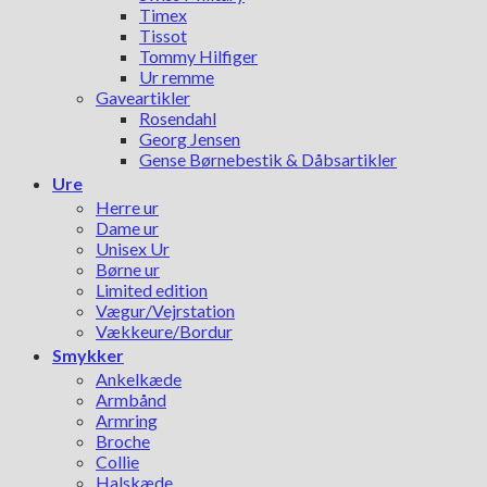
Timex
Tissot
Tommy Hilfiger
Ur remme
Gaveartikler
Rosendahl
Georg Jensen
Gense Børnebestik & Dåbsartikler
Ure
Herre ur
Dame ur
Unisex Ur
Børne ur
Limited edition
Vægur/Vejrstation
Vækkeure/Bordur
Smykker
Ankelkæde
Armbånd
Armring
Broche
Collie
Halskæde