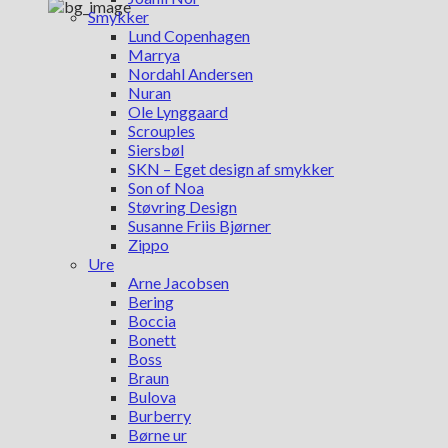
Smykker
Lund Copenhagen
Marrya
Nordahl Andersen
Nuran
Ole Lynggaard
Scrouples
Siersbøl
SKN – Eget design af smykker
Son of Noa
Støvring Design
Susanne Friis Bjørner
Zippo
Ure
Arne Jacobsen
Bering
Boccia
Bonett
Boss
Braun
Bulova
Burberry
Børne ur