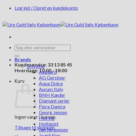
Fortsæt
Log ind / Opret en kundekonto
til
indhold
Søg
efter:
Brands
Kundeservice: 33 13 85 45
Smykker
Hverdage: 10:00 - 18:00
Aagaard
AG Gerstner
Kurv
Aqua Dulce
Aurum Italy
BNH Kæder
Diamant serier
Flora Danica
Georg Jensen
Ingen varer i kurven.
Heiring
Hultquist
Tilbage til shoppen
Jan Jørgensen
Joanli Nor