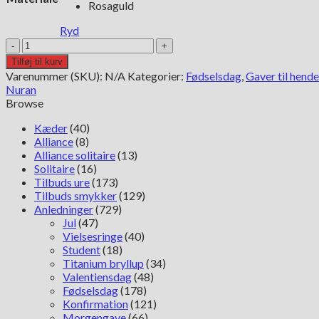
Rosaguld
Ryd
Nuran
Bogstav
Tilføj til kurv
vedhæng
Varenummer (SKU):
N/A
Kategorier:
Fødselsdag
,
Gaver til hende
Pavé
Nuran
-
Browse
Z
i
Kæder
(40)
9,5mm
Alliance
(8)
antal
Alliance solitaire
(13)
Solitaire
(16)
Tilbuds ure
(173)
Tilbuds smykker
(129)
Anledninger
(729)
Jul
(47)
Vielsesringe
(40)
Student
(18)
Titanium bryllup
(34)
Valentiensdag
(48)
Fødselsdag
(178)
Konfirmation
(121)
Morgengave
(66)