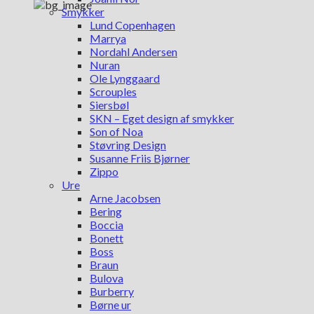
Smykker
Lund Copenhagen
Marrya
Nordahl Andersen
Nuran
Ole Lynggaard
Scrouples
Siersbøl
SKN – Eget design af smykker
Son of Noa
Støvring Design
Susanne Friis Bjørner
Zippo
Ure
Arne Jacobsen
Bering
Boccia
Bonett
Boss
Braun
Bulova
Burberry
Børne ur