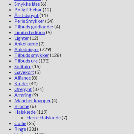
728-
Smykke låse
(6)
3
Boligtilbehør
(12)
antal
Årstidspynt
(11)
Perle Smykker
(34)
Tilbuds guldkæder
(4)
Limited edition
(9)
Lighter
(12)
Ankelkæde
(7)
Anledninger
(729)
Tilbuds smykker
(128)
Tilbuds ure
(173)
Solitaire
(16)
Gavekort
(5)
Alliance
(8)
Kæder
(40)
Ørepynt
(371)
Armring
(9)
Manchet knapper
(4)
Broche
(6)
Halskæde
(119)
Herre Halskæde
(7)
Collie
(35)
Ringe
(331)