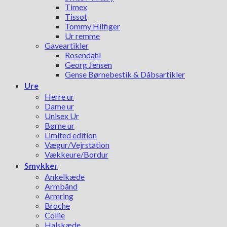
Timex
Tissot
Tommy Hilfiger
Ur remme
Gaveartikler
Rosendahl
Georg Jensen
Gense Børnebestik & Dåbsartikler
Ure
Herre ur
Dame ur
Unisex Ur
Børne ur
Limited edition
Vægur/Vejrstation
Vækkeure/Bordur
Smykker
Ankelkæde
Armbånd
Armring
Broche
Collie
Halskæde