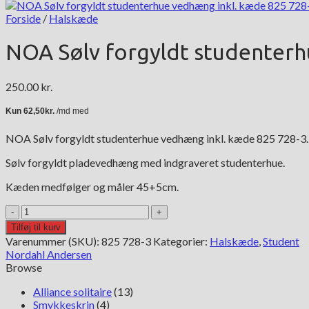
Forside
/
Halskæde
NOA Sølv forgyldt studenterh
250.00
kr.
NOA Sølv forgyldt studenterhue vedhæng inkl. kæde 825 728-3.
Sølv forgyldt pladevedhæng med indgraveret studenterhue.
Kæden medfølger og måler 45+5cm.
NOA
Sølv
Tilføj til kurv
forgyldt
Varenummer (SKU):
825 728-3
Kategorier:
Halskæde
,
Student
studenterhue
Nordahl Andersen
vedhæng
Browse
inkl.
kæde
Alliance solitaire
(13)
825
Smykkeskrin
(4)