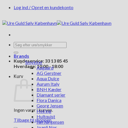
Fortsæt
Log ind / Opret en kundekonto
til
indhold
Søg
efter:
Brands
Kundeservice: 33 13 85 45
Smykker
Hverdage: 10:00 - 18:00
Aagaard
AG Gerstner
Kurv
Aqua Dulce
Aurum Italy
BNH Kæder
Diamant serier
Flora Danica
Georg Jensen
Ingen varer i kurven.
Heiring
Hultquist
Tilbage til shoppen
Jan Jørgensen
Joanli Nor