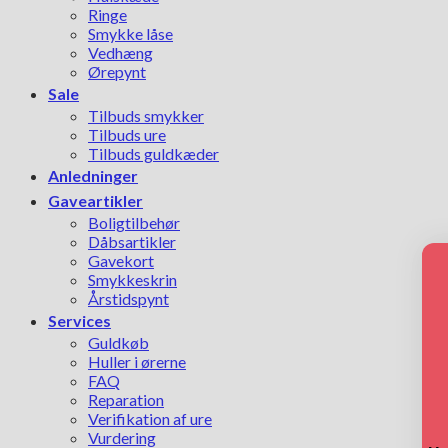
Ringe
Smykke låse
Vedhæng
Ørepynt
Sale
Tilbuds smykker
Tilbuds ure
Tilbuds guldkæder
Anledninger
Gaveartikler
Boligtilbehør
Dåbsartikler
Gavekort
Smykkeskrin
Årstidspynt
Services
Guldkøb
Huller i ørerne
FAQ
Reparation
Verifikation af ure
Vurdering