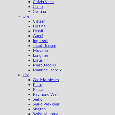
Calvin Klein
Casio
Certina
Ure
Citizen
Festina
Fossil
Gucci
Ingersoll
Jacob Jensen
Movado
Longines
Lorus
Marc Jacobs
Maurice Lacroix
Ure
Ole Mathiesen
Picto
Pulsar
Raymond Weil
Seiko
Seiko Vækkeur
Skagen
Swiss Military