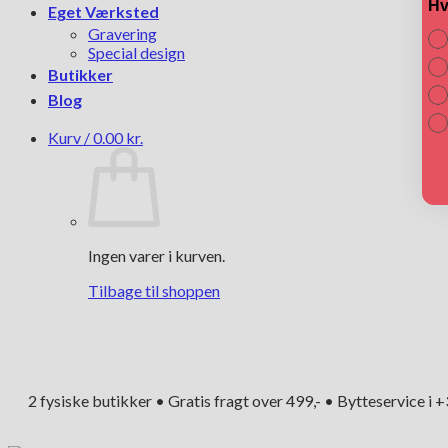
Hv
Eget Værksted
Gravering
Special design
Butikker
Blog
Kurv /
0.00
kr.
Ingen varer i kurven.
Tilbage til shoppen
2 fysiske butikker • Gratis fragt over 499,- • Bytteservice i 