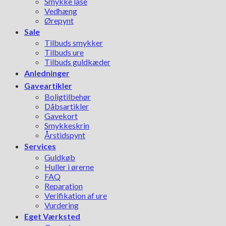
Smykke låse
Vedhæng
Ørepynt
Sale
Tilbuds smykker
Tilbuds ure
Tilbuds guldkæder
Anledninger
Gaveartikler
Boligtilbehør
Dåbsartikler
Gavekort
Smykkeskrin
Årstidspynt
Services
Guldkøb
Huller i ørerne
FAQ
Reparation
Verifikation af ure
Vurdering
Eget Værksted