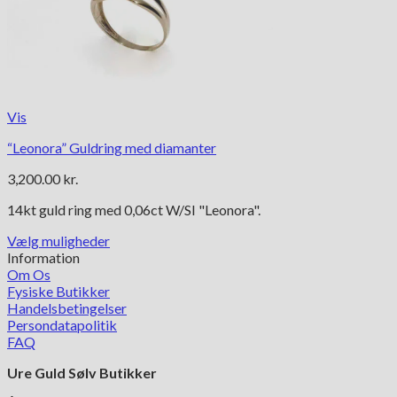
Vis
“Leonora” Guldring med diamanter
3,200.00
kr.
14kt guld ring med 0,06ct W/SI "Leonora".
Vælg muligheder
Dette
Information
vare
Om Os
har
Fysiske Butikker
flere
Handelsbetingelser
varianter.
Persondatapolitik
Mulighederne
FAQ
kan
Ure Guld Sølv Butikker
vælges
på