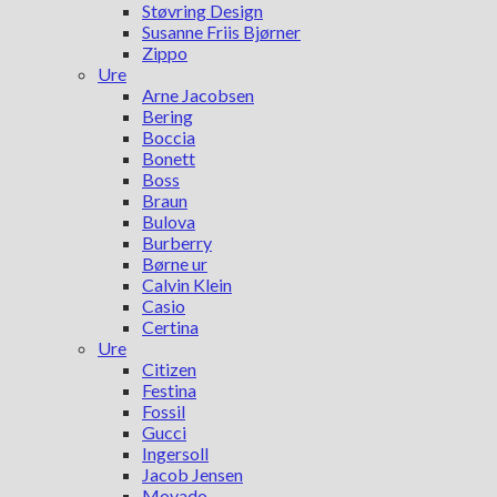
Støvring Design
Susanne Friis Bjørner
Zippo
Ure
Arne Jacobsen
Bering
Boccia
Bonett
Boss
Braun
Bulova
Burberry
Børne ur
Calvin Klein
Casio
Certina
Ure
Citizen
Festina
Fossil
Gucci
Ingersoll
Jacob Jensen
Movado