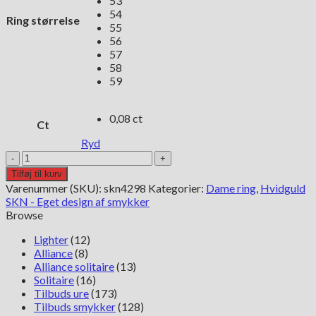
53
54
Ring størrelse
55
56
57
58
59
0,08 ct
Ct
Ryd
Hvidguldsring
med
Tilføj til kurv
Safir
Varenummer (SKU):
skn4298
Kategorier:
Dame ring
,
Hvidguld
og
SKN - Eget design af smykker
diamanter
Browse
antal
Lighter
(12)
Alliance
(8)
Alliance solitaire
(13)
Solitaire
(16)
Tilbuds ure
(173)
Tilbuds smykker
(128)