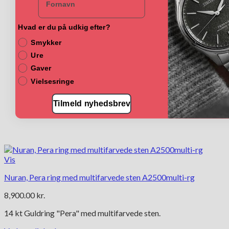
på
varesiden
Hvad er du på udkig efter?
Smykker
Ure
Gaver
Vielsesringe
Tilmeld nyhedsbrev
Vis
Nuran, Pera ring med multifarvede sten A2500multi-rg
8,900.00
kr.
14 kt Guldring "Pera" med multifarvede sten.