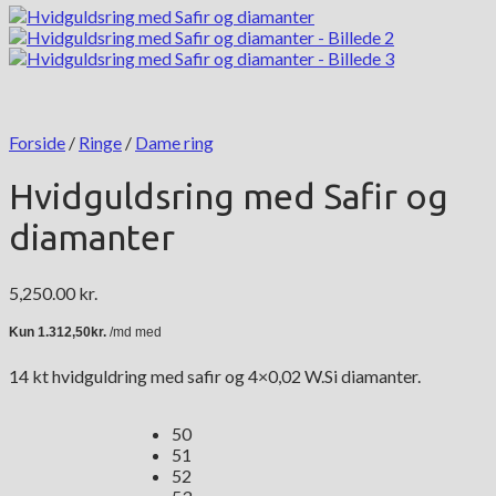
Forside
/
Ringe
/
Dame ring
Hvidguldsring med Safir og
diamanter
5,250.00
kr.
14 kt hvidguldring med safir og 4×0,02 W.Si diamanter.
50
51
52