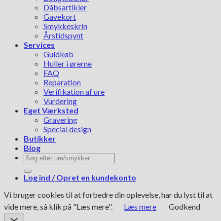
Dåbsartikler
Gavekort
Smykkeskrin
Årstidspynt
Services
Guldkøb
Huller i ørerne
FAQ
Reparation
Verifikation af ure
Vurdering
Eget Værksted
Gravering
Special design
Butikker
Blog
Søg
efter:
Log ind / Opret en kundekonto
Vi bruger cookies til at forbedre din oplevelse, har du lyst til at
vide mere, så klik på "Læs mere".
Læs mere
Godkend