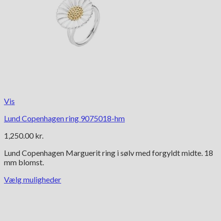
Vis
Lund Copenhagen ring 9075018-hm
1,250.00
kr.
Lund Copenhagen Marguerit ring i sølv med forgyldt midte. 18
mm blomst.
Vælg muligheder
Dette
vare
har
flere