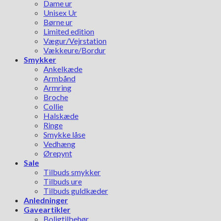
Dame ur
Unisex Ur
Børne ur
Limited edition
Vægur/Vejrstation
Vækkeure/Bordur
Smykker
Ankelkæde
Armbånd
Armring
Broche
Collie
Halskæde
Ringe
Smykke låse
Vedhæng
Ørepynt
Sale
Tilbuds smykker
Tilbuds ure
Tilbuds guldkæder
Anledninger
Gaveartikler
Boligtilbehør