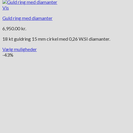
Vis
Guld ring med diamanter
6,950.00
kr.
18 kt guldring 15 mm cirkel med 0,26 W.SI diamanter.
Vælg muligheder
Dette
-43%
vare
har
flere
varianter.
Mulighederne
kan
vælges
på
varesiden