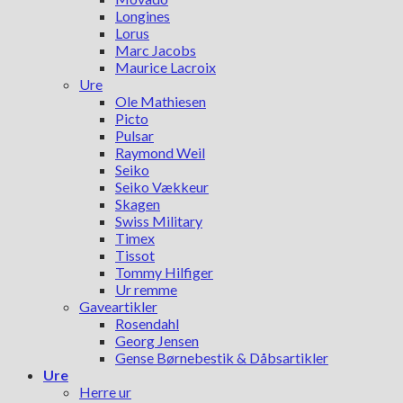
Longines
Lorus
Marc Jacobs
Maurice Lacroix
Ure
Ole Mathiesen
Picto
Pulsar
Raymond Weil
Seiko
Seiko Vækkeur
Skagen
Swiss Military
Timex
Tissot
Tommy Hilfiger
Ur remme
Gaveartikler
Rosendahl
Georg Jensen
Gense Børnebestik & Dåbsartikler
Ure
Herre ur