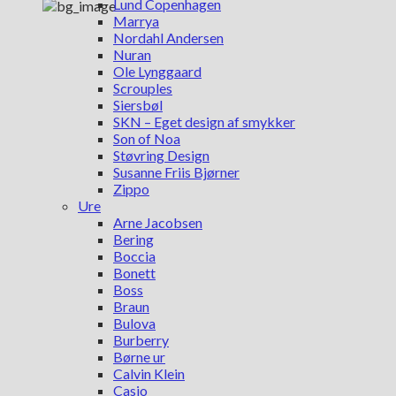
Lund Copenhagen
Marrya
Nordahl Andersen
Nuran
Ole Lynggaard
Scrouples
Siersbøl
SKN – Eget design af smykker
Son of Noa
Støvring Design
Susanne Friis Bjørner
Zippo
Ure
Arne Jacobsen
Bering
Boccia
Bonett
Boss
Braun
Bulova
Burberry
Børne ur
Calvin Klein
Casio