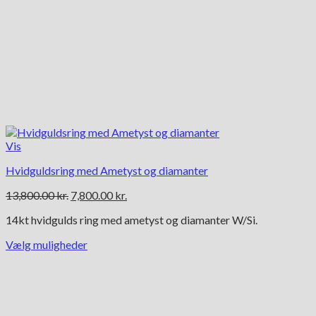
Vis
Hvidguldsring med Ametyst og diamanter
Den
Den
13,800.00
kr.
7,800.00
kr.
oprindelige
aktuelle
14kt hvidgulds ring med ametyst og diamanter W/Si.
pris
pris
var:
er:
Vælg muligheder
13,800.00 kr..
7,800.00 kr..
Dette
vare
har
flere
varianter.