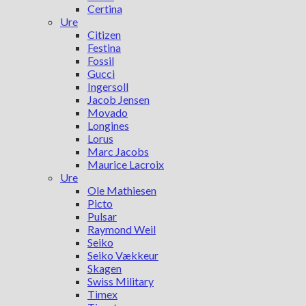
Certina
Ure
Citizen
Festina
Fossil
Gucci
Ingersoll
Jacob Jensen
Movado
Longines
Lorus
Marc Jacobs
Maurice Lacroix
Ure
Ole Mathiesen
Picto
Pulsar
Raymond Weil
Seiko
Seiko Vækkeur
Skagen
Swiss Military
Timex