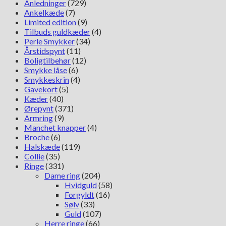
Anledninger
(729)
Ankelkæde
(7)
Limited edition
(9)
Tilbuds guldkæder
(4)
Perle Smykker
(34)
Årstidspynt
(11)
Boligtilbehør
(12)
Smykke låse
(6)
Smykkeskrin
(4)
Gavekort
(5)
Kæder
(40)
Ørepynt
(371)
Armring
(9)
Manchet knapper
(4)
Broche
(6)
Halskæde
(119)
Collie
(35)
Ringe
(331)
Dame ring
(204)
Hvidguld
(58)
Forgyldt
(16)
Sølv
(33)
Guld
(107)
Herre ringe
(66)