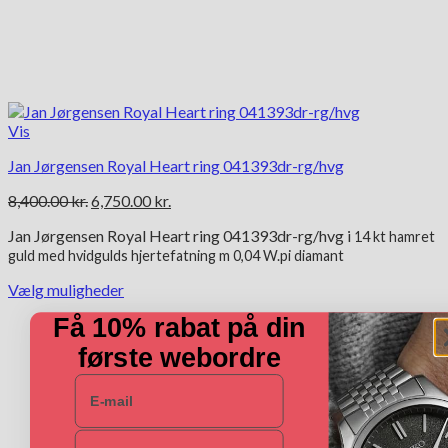
Vis
Jan Jørgensen Royal Heart ring 041393dr-rg/hvg
Den
Den
8,400.00
kr.
6,750.00
kr.
oprindelige
aktuelle
Jan Jørgensen Royal Heart ring 041393dr-rg/hvg i
pris
pris
14 kt
hamret
guld med hvidgulds hjertefatning m 0,04 W.pi diamant
var:
er:
8,400.00 kr..
6,750.00 kr..
Vælg muligheder
Dette
Få 10% rabat på din
vare
har
første webordre
flere
E-mail
varianter.
Mulighederne
kan
Navn
vælges