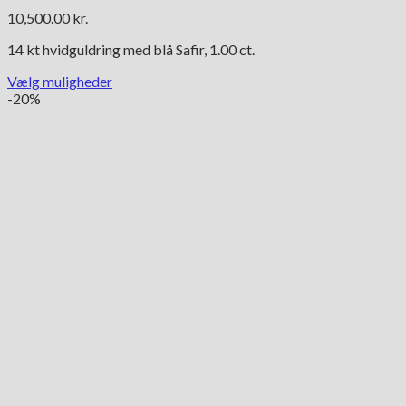
10,500.00
kr.
14 kt hvidguldring med blå Safir, 1.00 ct.
Vælg muligheder
Dette
-20%
vare
har
flere
varianter.
Mulighederne
kan
vælges
på
varesiden