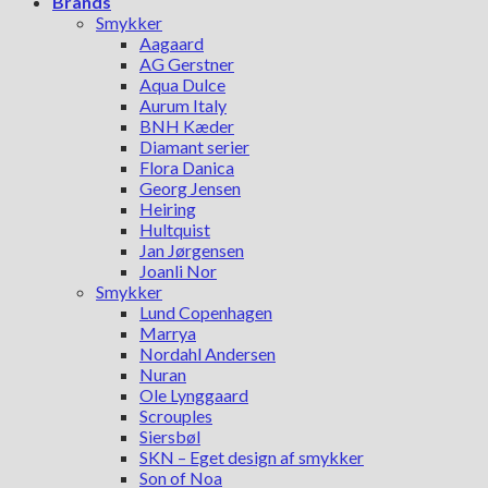
Brands
Smykker
Aagaard
AG Gerstner
Aqua Dulce
Aurum Italy
BNH Kæder
Diamant serier
Flora Danica
Georg Jensen
Heiring
Hultquist
Jan Jørgensen
Joanli Nor
Smykker
Lund Copenhagen
Marrya
Nordahl Andersen
Nuran
Ole Lynggaard
Scrouples
Siersbøl
SKN – Eget design af smykker
Son of Noa