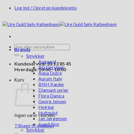
Fortsæt
Log ind / Opret en kundekonto
til
indhold
Søg
Brands
efter:
Smykker
Aagaard
Kundeservice: 33 13 85 45
AG Gerstner
Hverdage: 10:00 - 18:00
Aqua Dulce
Aurum Italy
Kurv
BNH Kæder
Diamant serier
Flora Danica
Georg Jensen
Heiring
Hultquist
Ingen varer i kurven.
Jan Jørgensen
Joanli Nor
Tilbage til shoppen
Smykker