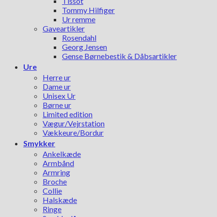
Tissot
Tommy Hilfiger
Ur remme
Gaveartikler
Rosendahl
Georg Jensen
Gense Børnebestik & Dåbsartikler
Ure
Herre ur
Dame ur
Unisex Ur
Børne ur
Limited edition
Vægur/Vejrstation
Vækkeure/Bordur
Smykker
Ankelkæde
Armbånd
Armring
Broche
Collie
Halskæde
Ringe