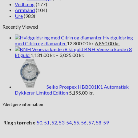
Vedhæng
(177)
Armbånd
(104)
Ure
(983)
Recently Viewed
Hvidguldsring
Den
Den
med Citrin og diamanter
12,800.00
kr.
6,850.00
kr.
oprindelige
aktuelle
BNH Venezia kæde i 8
Prisinterval:
pris
pris
kt guld
1,131.00
kr.
–
3,025.00
kr.
1,131.00 kr.
var:
er:
til
12,800.00 kr..
6,850.00 
3,025.00 kr.
Seiko Prospex HBB001K1 Automatisk
Dykkerur Limited Edition
5,195.00
kr.
Yderligere information
Ring størrelse
50
,
51
,
52
,
53
,
54
,
55
,
56
,
57
,
58
,
59