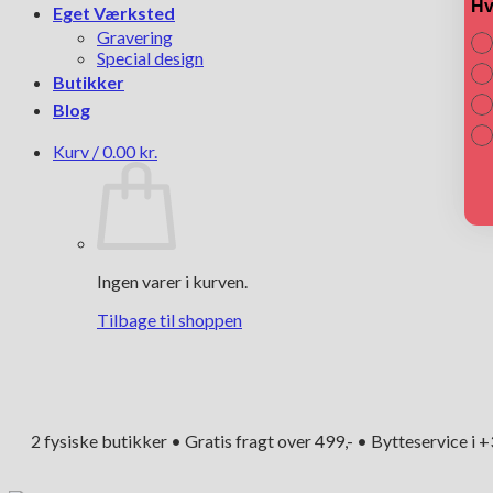
Hv
Eget Værksted
Gravering
Special design
Butikker
Blog
Kurv /
0.00
kr.
Ingen varer i kurven.
Tilbage til shoppen
2 fysiske butikker • Gratis fragt over 499,- • Bytteservice i 