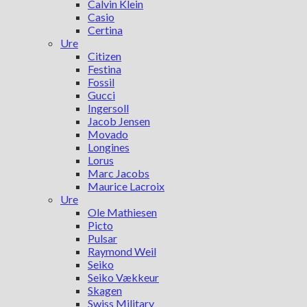
Calvin Klein
Casio
Certina
Ure
Citizen
Festina
Fossil
Gucci
Ingersoll
Jacob Jensen
Movado
Longines
Lorus
Marc Jacobs
Maurice Lacroix
Ure
Ole Mathiesen
Picto
Pulsar
Raymond Weil
Seiko
Seiko Vækkeur
Skagen
Swiss Military