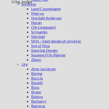
Smykker
Lund Copenhagen
Marrya
Nordahl Andersen
Nuran
Ole Lynggaard
Scrouples
Siersbøl
SKN – Eget design af smykker
Son of Noa
Støvring Design
Susanne Friis Bjørner
Zippo
Ure
Arne Jacobsen
Bering
Boccia
Bonett
Boss
Braun
Bulova
Burberry
Børne ur