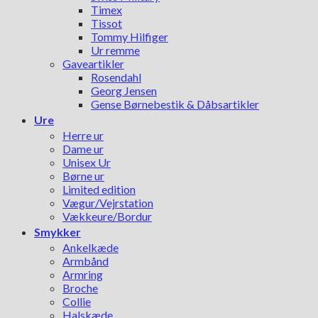
Timex
Tissot
Tommy Hilfiger
Ur remme
Gaveartikler
Rosendahl
Georg Jensen
Gense Børnebestik & Dåbsartikler
Ure
Herre ur
Dame ur
Unisex Ur
Børne ur
Limited edition
Vægur/Vejrstation
Vækkeure/Bordur
Smykker
Ankelkæde
Armbånd
Armring
Broche
Collie
Halskæde