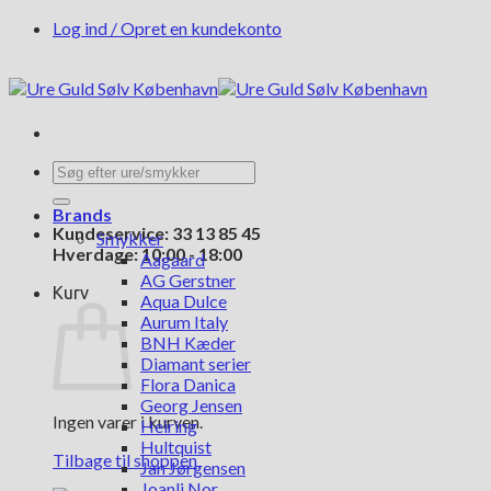
Fortsæt
Log ind / Opret en kundekonto
til
indhold
Søg
efter:
Brands
Kundeservice: 33 13 85 45
Smykker
Hverdage: 10:00 - 18:00
Aagaard
AG Gerstner
Kurv
Aqua Dulce
Aurum Italy
BNH Kæder
Diamant serier
Flora Danica
Georg Jensen
Ingen varer i kurven.
Heiring
Hultquist
Tilbage til shoppen
Jan Jørgensen
Joanli Nor