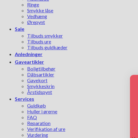
Ringe
Smykke låse
Vedhæng
Ørepynt
Sale
Tilbuds smykker
Tilbuds ure
Tilbuds guldkæder
Anledninger
Gaveartikler
Boligtilbehør
Dåbsartikler
Gavekort
Smykkeskrin
Årstidspynt
Services
Guldkøb
Huller i ørerne
FAQ
Reparation
Verifikation af ure
Vurdering