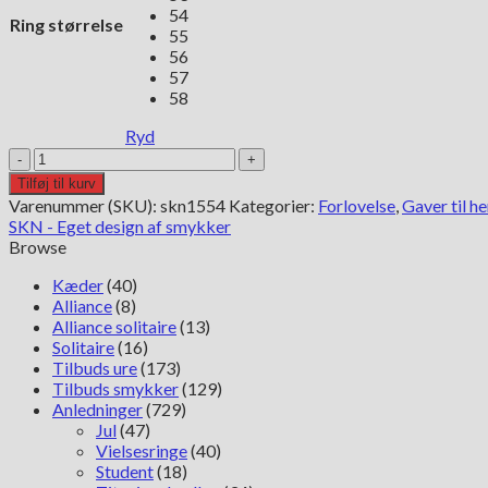
54
Ring størrelse
55
56
57
58
Ryd
Guldring
med
Tilføj til kurv
Topas
Varenummer (SKU):
skn1554
Kategorier:
Forlovelse
,
Gaver til h
antal
SKN - Eget design af smykker
Browse
Kæder
(40)
Alliance
(8)
Alliance solitaire
(13)
Solitaire
(16)
Tilbuds ure
(173)
Tilbuds smykker
(129)
Anledninger
(729)
Jul
(47)
Vielsesringe
(40)
Student
(18)