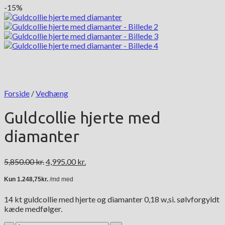
-15%
Forside
/
Vedhæng
Guldcollie hjerte med
diamanter
Den
Den
5,850.00
kr.
4,995.00
kr.
oprindelige
aktuelle
pris
pris
var:
er:
14 kt guldcollie med hjerte og diamanter 0,18 w,si. sølvforgyldt
5,850.00 kr..
4,995.00 kr..
kæde medfølger.