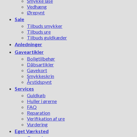
Smykke låse
Vedhæng
Ørepynt
Sale
Tilbuds smykker
Tilbuds ure
Tilbuds guldkæder
Anledninger
Gaveartikler
Boligtilbehør
Dåbsartikler
Gavekort
Smykkeskrin
Årstidspynt
Services
Guldkøb
Huller i ørerne
FAQ
Reparation
Verifikation af ure
Vurdering
Eget Værksted