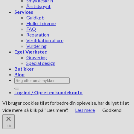
Smykkeskrin
Årstidspynt
Services
Guldkøb
Huller i ørerne
FAQ
Reparation
Verifikation af ure
Vurdering
Eget Værksted
Gravering
Special design
Butikker
Blog
Søg
efter:
Log ind / Opret en kundekonto
Vi bruger cookies til at forbedre din oplevelse, har du lyst til at
vide mere, så klik på "Læs mere".
Læs mere
Godkend
Luk