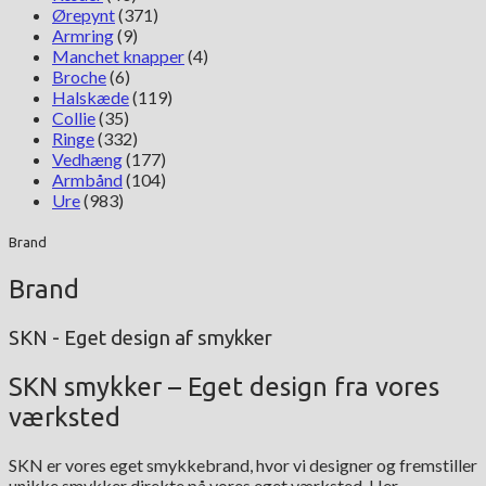
Ørepynt
(371)
Armring
(9)
Manchet knapper
(4)
Broche
(6)
Halskæde
(119)
Collie
(35)
Ringe
(332)
Vedhæng
(177)
Armbånd
(104)
Ure
(983)
Brand
Brand
SKN - Eget design af smykker
SKN smykker – Eget design fra vores
værksted
SKN er vores eget smykkebrand, hvor vi designer og fremstiller
unikke smykker direkte på vores eget værksted. Her