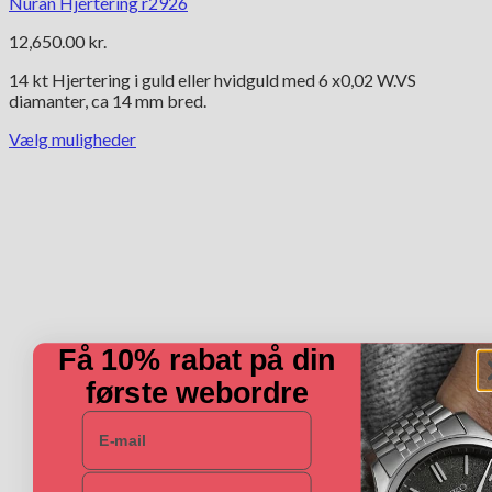
Nuran Hjertering r2926
12,650.00
kr.
14 kt Hjertering i guld eller hvidguld med 6 x0,02 W.VS
diamanter, ca 14 mm bred.
Vælg muligheder
Dette
vare
har
flere
varianter.
Mulighederne
kan
vælges
på
varesiden
Få 10% rabat på din
første webordre
E-mail
Navn