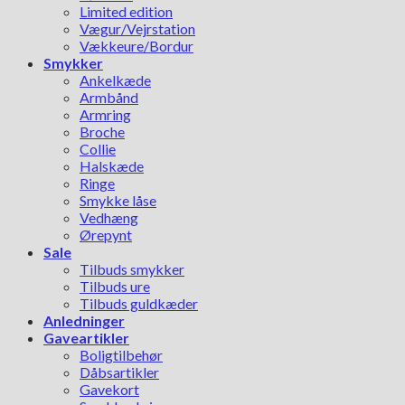
Limited edition
Vægur/Vejrstation
Vækkeure/Bordur
Smykker
Ankelkæde
Armbånd
Armring
Broche
Collie
Halskæde
Ringe
Smykke låse
Vedhæng
Ørepynt
Sale
Tilbuds smykker
Tilbuds ure
Tilbuds guldkæder
Anledninger
Gaveartikler
Boligtilbehør
Dåbsartikler
Gavekort