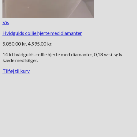
Vis
Hvidgulds collie hjerte med diamanter
Den
Den
5,850.00
kr.
4,995.00
kr.
oprindelige
aktuelle
14 kt hvidgulds collie hjerte med diamanter, 0,18 w.si. sølv
pris
pris
kæde medfølger.
var:
er:
5,850.00 kr..
4,995.00 kr..
Tilføj til kurv