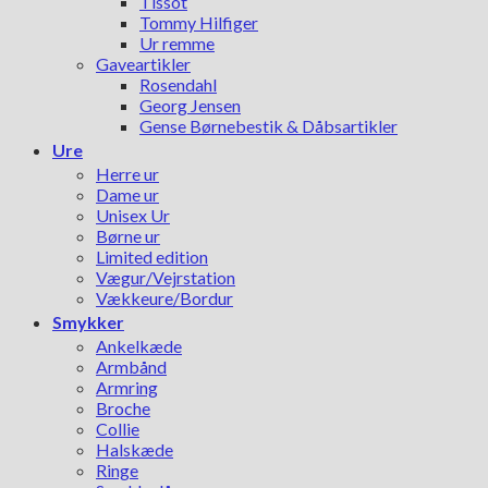
Tissot
Tommy Hilfiger
Ur remme
Gaveartikler
Rosendahl
Georg Jensen
Gense Børnebestik & Dåbsartikler
Ure
Herre ur
Dame ur
Unisex Ur
Børne ur
Limited edition
Vægur/Vejrstation
Vækkeure/Bordur
Smykker
Ankelkæde
Armbånd
Armring
Broche
Collie
Halskæde
Ringe