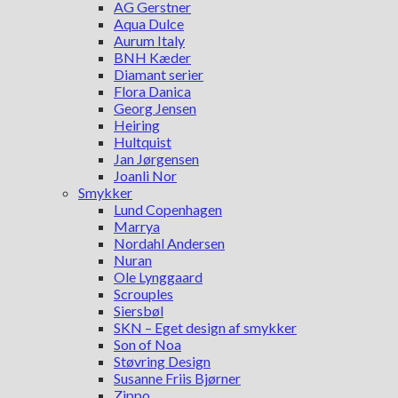
AG Gerstner
Aqua Dulce
Aurum Italy
BNH Kæder
Diamant serier
Flora Danica
Georg Jensen
Heiring
Hultquist
Jan Jørgensen
Joanli Nor
Smykker
Lund Copenhagen
Marrya
Nordahl Andersen
Nuran
Ole Lynggaard
Scrouples
Siersbøl
SKN – Eget design af smykker
Son of Noa
Støvring Design
Susanne Friis Bjørner
Zippo