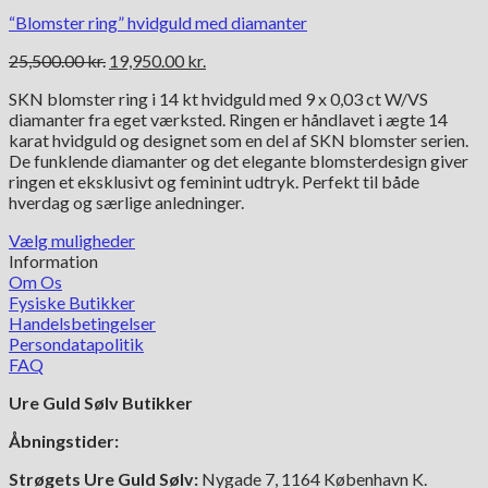
“Blomster ring” hvidguld med diamanter
Den
Den
25,500.00
kr.
19,950.00
kr.
oprindelige
aktuelle
SKN blomster ring i 14 kt hvidguld med 9 x 0,03 ct W/VS
pris
pris
diamanter fra eget værksted. Ringen er håndlavet i ægte 14
var:
er:
karat hvidguld og designet som en del af SKN blomster serien.
25,500.00 kr..
19,950.00 kr..
De funklende diamanter og det elegante blomsterdesign giver
ringen et eksklusivt og feminint udtryk. Perfekt til både
hverdag og særlige anledninger.
Vælg muligheder
Dette
Information
vare
Om Os
har
Fysiske Butikker
flere
Handelsbetingelser
varianter.
Persondatapolitik
Mulighederne
FAQ
kan
Ure Guld Sølv Butikker
vælges
på
Åbningstider:
varesiden
Strøgets Ure Guld Sølv:
Nygade 7, 1164 København K.