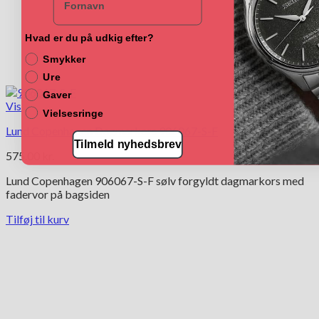
Hvad er du på udkig efter?
Smykker
Ure
Gaver
Vis
Vielsesringe
Lund Copenhagen Dagmarkors 906067-S-F
Tilmeld nyhedsbrev
575.00
kr.
Lund Copenhagen 906067-S-F sølv forgyldt dagmarkors med
fadervor på bagsiden
Tilføj til kurv