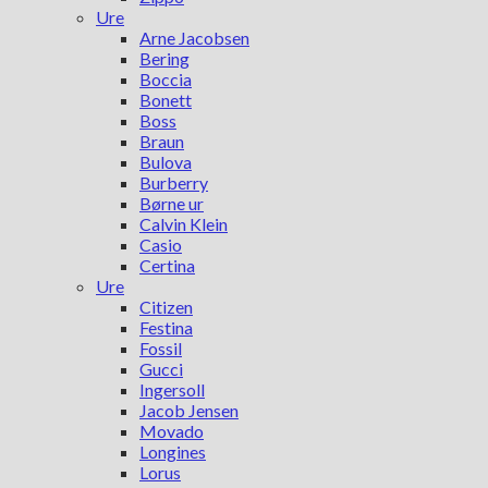
Ure
Arne Jacobsen
Bering
Boccia
Bonett
Boss
Braun
Bulova
Burberry
Børne ur
Calvin Klein
Casio
Certina
Ure
Citizen
Festina
Fossil
Gucci
Ingersoll
Jacob Jensen
Movado
Longines
Lorus