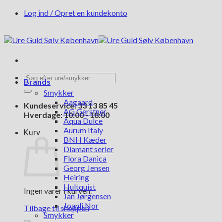
Fortsæt
Log ind / Opret en kundekonto
til
indhold
Søg
Brands
efter:
Smykker
Aagaard
Kundeservice: 33 13 85 45
AG Gerstner
Hverdage: 10:00 - 18:00
Aqua Dulce
Aurum Italy
Kurv
BNH Kæder
Diamant serier
Flora Danica
Georg Jensen
Heiring
Hultquist
Ingen varer i kurven.
Jan Jørgensen
Joanli Nor
Tilbage til shoppen
Smykker