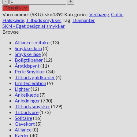
Guldcollie
hjerte
Tilføj til kurv
med
Varenummer (SKU):
skn4390
Kategorier:
Vedhæng
,
Collie
,
diamanter
Halskæde
,
Tilbuds smykker
Tag:
Diamanter
antal
SKN - Eget design af smykker
Browse
Alliance solitaire
(13)
Smykkeskrin
(4)
Smykke låse
(6)
Boligtilbehør
(12)
Årstidspynt
(11)
Perle Smykker
(34)
Tilbuds guldkæder
(4)
Limited edition
(9)
Lighter
(12)
Ankelkæde
(7)
Anledninger
(730)
Tilbuds smykker
(129)
Tilbuds ure
(173)
Solitaire
(16)
Gavekort
(5)
Alliance
(8)
Kæder
(40)