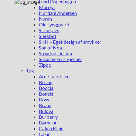
Lund Copenhagen
Marrya
Nordahl Andersen
Nuran
Ole Lynggaard
Scrouples
Siersbøl
SKN – Eget design af smykker
Son of Noa
Støvring Design
Susanne Friis Bjørner
Zippo
Ure
Arne Jacobsen
Bering
Boccia
Bonett
Boss
Braun
Bulova
Burberry
Børne ur
Calvin Klein
Casio