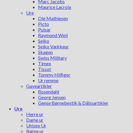
Marc Jacobs
Maurice Lacroix
Ure
Ole Mathiesen
Picto
Pulsar
Raymond Weil
Seiko
Seiko Vækkeur
Skagen
Swiss Military
Timex
Tissot
Tommy Hilfiger
Ur remme
Gaveartikler
Rosendahl
Georg Jensen
Gense Børnebestik & Dåbsartikler
Ure
Herre ur
Dame ur
Unisex Ur
Børne ur