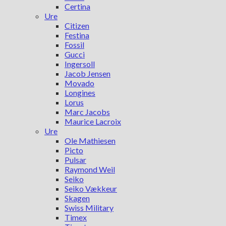
Certina
Ure
Citizen
Festina
Fossil
Gucci
Ingersoll
Jacob Jensen
Movado
Longines
Lorus
Marc Jacobs
Maurice Lacroix
Ure
Ole Mathiesen
Picto
Pulsar
Raymond Weil
Seiko
Seiko Vækkeur
Skagen
Swiss Military
Timex