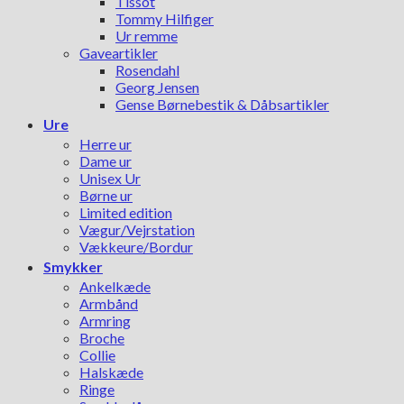
Tissot
Tommy Hilfiger
Ur remme
Gaveartikler
Rosendahl
Georg Jensen
Gense Børnebestik & Dåbsartikler
Ure
Herre ur
Dame ur
Unisex Ur
Børne ur
Limited edition
Vægur/Vejrstation
Vækkeure/Bordur
Smykker
Ankelkæde
Armbånd
Armring
Broche
Collie
Halskæde
Ringe