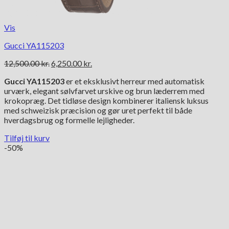
Vis
Gucci YA115203
Den
Den
12,500.00
kr.
6,250.00
kr.
oprindelige
aktuelle
Gucci YA115203
er et eksklusivt herreur med automatisk
pris
pris
urværk, elegant sølvfarvet urskive og brun læderrem med
var:
er:
krokopræg. Det tidløse design kombinerer italiensk luksus
12,500.00 kr..
6,250.00 kr..
med schweizisk præcision og gør uret perfekt til både
hverdagsbrug og formelle lejligheder.
Tilføj til kurv
-50%