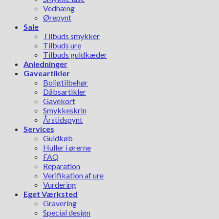
Vedhæng
Ørepynt
Sale
Tilbuds smykker
Tilbuds ure
Tilbuds guldkæder
Anledninger
Gaveartikler
Boligtilbehør
Dåbsartikler
Gavekort
Smykkeskrin
Årstidspynt
Services
Guldkøb
Huller i ørerne
FAQ
Reparation
Verifikation af ure
Vurdering
Eget Værksted
Gravering
Special design