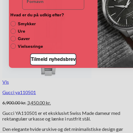
Hvad er du på udkig efter?
Smykker
Ure
Gaver
Vielsesringe
Tilmeld nyhedsbrev
Vis
Gucci ya110501
Den
Den
6,900.00
kr.
3,450.00
kr.
oprindelige
aktuelle
Gucci YA110501 er et eksklusivt Swiss Made dameur med
pris
pris
rektangulær urkasse og lænke i rustfrit stål.
var:
er:
6,900.00 kr..
3,450.00 kr..
Den elegante hvide urskive og det minimalistiske design gør