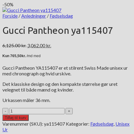
-50%
Forside
/
Anledninger
/
Fødselsdag
Gucci Pantheon ya115407
Den
Den
6,125.00
kr.
3,062.00
kr.
oprindelige
aktuelle
pris
pris
var:
er:
Gucci Pantheon YA115407 er et stilrent Swiss Made unisex ur
6,125.00 kr..
3,062.00 kr..
med chronograph og hvid urskive.
Det klassiske design og den kompakte størrelse gør uret
velegnet til både mænd og kvinder.
Urkassen måler 36 mm.
Gucci
Pantheon
Tilføj til kurv
ya115407
Varenummer (SKU):
ya115407
Kategorier:
Fødselsdag
,
Unisex
antal
Ur