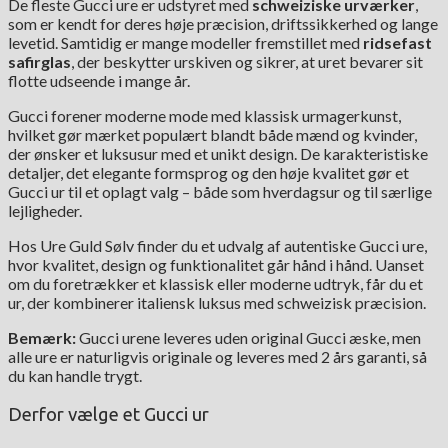
De fleste Gucci ure er udstyret med
schweiziske urværker
,
som er kendt for deres høje præcision, driftssikkerhed og lange
levetid. Samtidig er mange modeller fremstillet med
ridsefast
safirglas
, der beskytter urskiven og sikrer, at uret bevarer sit
flotte udseende i mange år.
Gucci forener moderne mode med klassisk urmagerkunst,
hvilket gør mærket populært blandt både mænd og kvinder,
der ønsker et luksusur med et unikt design. De karakteristiske
detaljer, det elegante formsprog og den høje kvalitet gør et
Gucci ur til et oplagt valg – både som hverdagsur og til særlige
lejligheder.
Hos Ure Guld Sølv finder du et udvalg af autentiske Gucci ure,
hvor kvalitet, design og funktionalitet går hånd i hånd. Uanset
om du foretrækker et klassisk eller moderne udtryk, får du et
ur, der kombinerer italiensk luksus med schweizisk præcision.
Bemærk:
Gucci urene leveres uden original Gucci æske, men
alle ure er naturligvis originale og leveres med 2 års garanti, så
du kan handle trygt.
Derfor vælge et Gucci ur