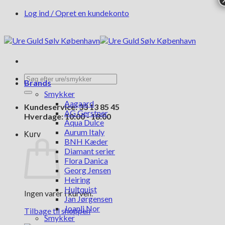
Fortsæt
Log ind / Opret en kundekonto
til
indhold
Søg
Brands
efter:
Smykker
Aagaard
Kundeservice: 33 13 85 45
AG Gerstner
Hverdage: 10:00 - 18:00
Aqua Dulce
Aurum Italy
Kurv
BNH Kæder
Diamant serier
Flora Danica
Georg Jensen
Heiring
Hultquist
Ingen varer i kurven.
Jan Jørgensen
Joanli Nor
Tilbage til shoppen
Smykker