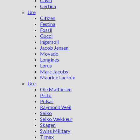
Casio
Certina
Ure
Citizen
Festina
Fossil
Gucci
Ingersoll
Jacob Jensen
Movado
Longines
Lorus
Marc Jacobs
Maurice Lacroix
Ure
Ole Mathiesen
Picto
Pulsar
Raymond Weil
Seiko
Seiko Vækkeur
Skagen
Swiss Military
Timex