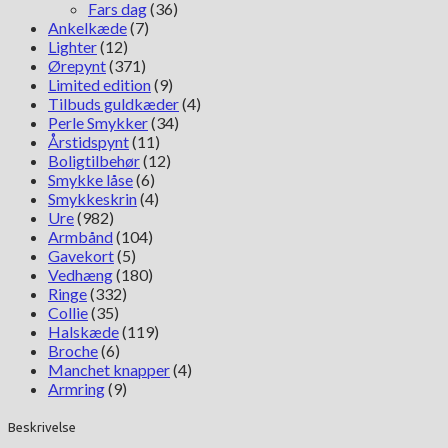
Fars dag
(36)
Ankelkæde
(7)
Lighter
(12)
Ørepynt
(371)
Limited edition
(9)
Tilbuds guldkæder
(4)
Perle Smykker
(34)
Årstidspynt
(11)
Boligtilbehør
(12)
Smykke låse
(6)
Smykkeskrin
(4)
Ure
(982)
Armbånd
(104)
Gavekort
(5)
Vedhæng
(180)
Ringe
(332)
Collie
(35)
Halskæde
(119)
Broche
(6)
Manchet knapper
(4)
Armring
(9)
Beskrivelse