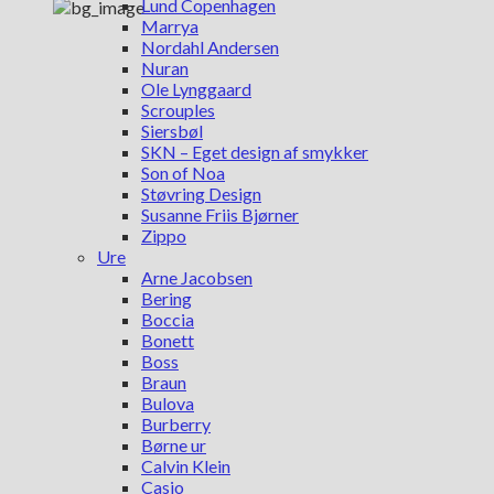
Lund Copenhagen
Marrya
Nordahl Andersen
Nuran
Ole Lynggaard
Scrouples
Siersbøl
SKN – Eget design af smykker
Son of Noa
Støvring Design
Susanne Friis Bjørner
Zippo
Ure
Arne Jacobsen
Bering
Boccia
Bonett
Boss
Braun
Bulova
Burberry
Børne ur
Calvin Klein
Casio