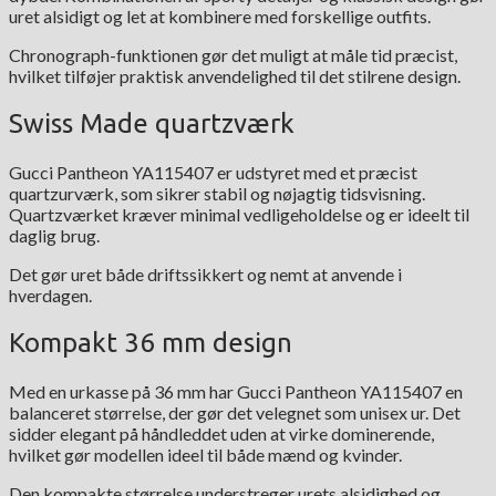
uret alsidigt og let at kombinere med forskellige outfits.
Chronograph-funktionen gør det muligt at måle tid præcist,
hvilket tilføjer praktisk anvendelighed til det stilrene design.
Swiss Made quartzværk
Gucci Pantheon YA115407 er udstyret med et præcist
quartzurværk, som sikrer stabil og nøjagtig tidsvisning.
Quartzværket kræver minimal vedligeholdelse og er ideelt til
daglig brug.
Det gør uret både driftssikkert og nemt at anvende i
hverdagen.
Kompakt 36 mm design
Med en urkasse på 36 mm har Gucci Pantheon YA115407 en
balanceret størrelse, der gør det velegnet som unisex ur. Det
sidder elegant på håndleddet uden at virke dominerende,
hvilket gør modellen ideel til både mænd og kvinder.
Den kompakte størrelse understreger urets alsidighed og