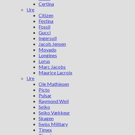
Certina
Ure
Citizen
Festina
Fossil
Gucci
Ingersoll
Jacob Jensen
Movado
Longines
Lorus
Marc Jacobs
Maurice Lacroix
Ure
Ole Mathiesen
Picto
Pulsar
Raymond Weil
Seiko
Seiko Vækkeur
Skagen
Swiss Military
Timex