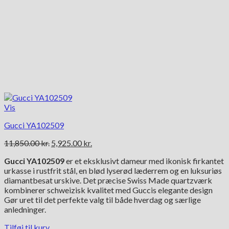
Vis
Gucci YA102509
Den
Den
11,850.00
kr.
5,925.00
kr.
oprindelige
aktuelle
Gucci YA102509
er et eksklusivt dameur med ikonisk firkantet
pris
pris
urkasse i rustfrit stål, en blød lyserød læderrem og en luksuriøs
var:
er:
diamantbesat urskive. Det præcise Swiss Made quartzværk
11,850.00 kr..
5,925.00 kr..
kombinerer schweizisk kvalitet med Guccis elegante design
Gør uret til det perfekte valg til både hverdag og særlige
anledninger.
Tilføj til kurv