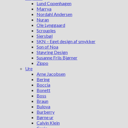
Lund Copenhagen
Marrya
Nordahl Andersen
Nuran
Ole Lynggaard
Scrouples
Siersbøl
SKN – Eget design af smykker
Son of Noa
Støvring Design
Susanne Friis Bjørner
Zippo
Ure
Arne Jacobsen
Bering
Boccia
Bonett
Boss
Braun
Bulova
Burberry
Børne ur
Calvin Klein