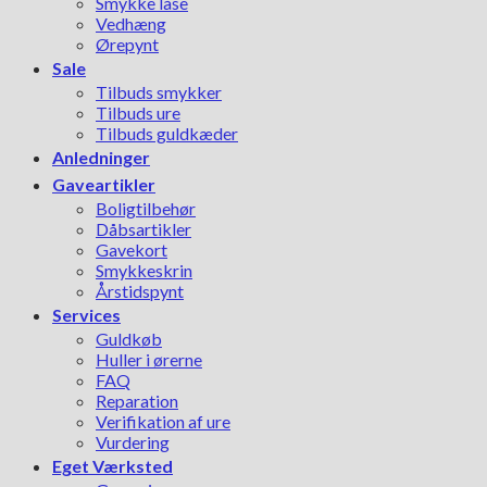
Smykke låse
Vedhæng
Ørepynt
Sale
Tilbuds smykker
Tilbuds ure
Tilbuds guldkæder
Anledninger
Gaveartikler
Boligtilbehør
Dåbsartikler
Gavekort
Smykkeskrin
Årstidspynt
Services
Guldkøb
Huller i ørerne
FAQ
Reparation
Verifikation af ure
Vurdering
Eget Værksted