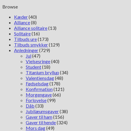
Browse
Kæder
(40)
Alliance
(8)
Alliance solitaire
(13)
Solitaire
(16)
Tilbuds ure
(173)
Tilbuds smykker
(129)
Anledninger
(729)
Jul
(47)
Vielsesringe
(40)
Student
(18)
Titanium bryllup
(34)
Valentiensdag
(48)
Fødselsdag
(178)
Konfirmation
(121)
Morgengave
(66)
Forlovelse
(99)
Dåb
(33)
Jubilæumsgaver
(38)
Gaver til ham
(156)
Gaver til hende
(324)
Mors dag
(49)