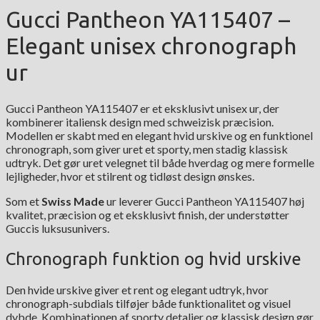
Gucci Pantheon YA115407 –
Elegant unisex chronograph
ur
Gucci Pantheon YA115407 er et eksklusivt unisex ur, der
kombinerer italiensk design med schweizisk præcision.
Modellen er skabt med en elegant hvid urskive og en funktionel
chronograph, som giver uret et sporty, men stadig klassisk
udtryk. Det gør uret velegnet til både hverdag og mere formelle
lejligheder, hvor et stilrent og tidløst design ønskes.
Som et
Swiss Made
ur leverer Gucci Pantheon YA115407 høj
kvalitet, præcision og et eksklusivt finish, der understøtter
Guccis luksusunivers.
Chronograph funktion og hvid urskive
Den hvide urskive giver et rent og elegant udtryk, hvor
chronograph-subdials tilføjer både funktionalitet og visuel
dybde. Kombinationen af sporty detaljer og klassisk design gør