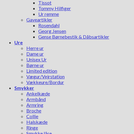
Tissot
Tommy Hilfiger
Ur remme
Gaveartikler
Rosendahl
Georg Jensen
Gense Børnebestik & Dåbsartikler
Ure
Herre ur
Dame ur
Unisex Ur
Børne ur
Limited edition
Vægur/Vejrstation
Vækkeure/Bordur
Smykker
Ankelkæde
Armbånd
Armring
Broche
Collie
Halskæde
Ringe
Smykke låse