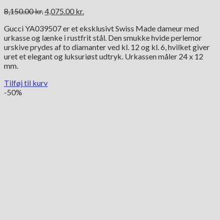
Den
Den
8,150.00
kr.
4,075.00
kr.
oprindelige
aktuelle
Gucci YA039507 er et eksklusivt Swiss Made dameur med
pris
pris
urkasse og lænke i rustfrit stål. Den smukke hvide perlemor
var:
er:
urskive prydes af to diamanter ved kl. 12 og kl. 6, hvilket giver
8,150.00 kr..
4,075.00 kr..
uret et elegant og luksuriøst udtryk. Urkassen måler 24 x 12
mm.
Tilføj til kurv
-50%