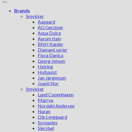
Brands
Smykker
Aagaard
AG Gerstner
Aqua Dulce
Aurum Italy
BNH Kæder
Diamant serier
Flora Danica
Georg Jensen
Heiring
Hultquist
Jan Jørgensen
Joanli Nor
Smykker
Lund Copenhagen
Marrya
Nordahl Andersen
Nuran
Ole Lynggaard
Scrouples
Siersbøl