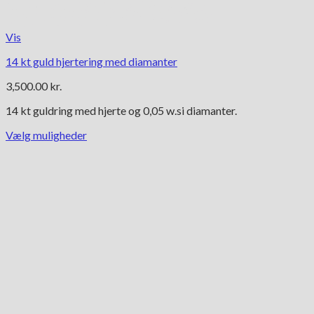
Vis
14 kt guld hjertering med diamanter
3,500.00
kr.
14 kt guldring med hjerte og 0,05 w.si diamanter.
Vælg muligheder
Dette
vare
har
flere
varianter.
Mulighederne
kan
vælges
på
varesiden