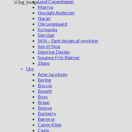
Lund Copenhagen
Marrya
Nordahl Andersen
Nuran
Ole Lynggaard
Scrouples
Siersbøl
SKN – Eget design af smykker
Son of Noa
Støvring Design
Susanne Friis Bjørner
Zippo
Ure
Arne Jacobsen
Bering
Boccia
Bonett
Boss
Braun
Bulova
Burberry
Børne ur
Calvin Klein
Casio