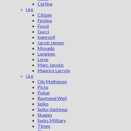
Certina
Ure
Citizen
Festina
Fossil
Gucci
Ingersoll
Jacob Jensen
Movado
Longines
Lorus
Marc Jacobs
Maurice Lacroix
Ure
Ole Mathiesen
Picto
Pulsar
Raymond Weil
Seiko
Seiko Vækkeur
Skagen
Swiss Military
Timex