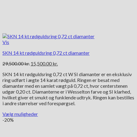
Vis
SKN 14 kt rødguldsring 0,72 ct diamanter
Den
Den
29,500.00
kr.
15,500.00
kr.
oprindelige
aktuelle
SKN 14 kt rødguldsring 0,72 ct W SI diamanter er en eksklusiv
pris
pris
ring udført i ægte 14 karat rødguld. Ringen er besat med
var:
er:
diamanter med en samlet vægt på 0,72 ct, hvor centerstenen
29,500.00 kr..
15,500.00 kr..
udgør 0,20 ct. Diamanterne er i Wesselton farve og SI klarhed,
hvilket giver et smukt og funklende udtryk. Ringen kan bestilles
i andre størrelser ved forespørgsel.
Vælg muligheder
Dette
-20%
vare
har
flere