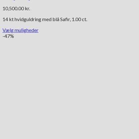
10,500.00
kr.
14 kt hvidguldring med blå Safir, 1.00 ct.
Vælg muligheder
Dette
-47%
vare
har
flere
varianter.
Mulighederne
kan
vælges
på
varesiden