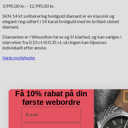
Prisinterval:
3,995.00
kr.
–
12,995.00
kr.
3,995.00 kr.
SKN 14 kt solitairering hvidguld diamant er en klassisk og
til
elegant ring udført i 14 karat hvidguld med én brillant slebet
12,995.00 kr.
diamant.
Diamanten er i Wesselton farve og SI klarhed, og kan vælges i
størrelser fra 0,10 ct til 0,35 ct, så ringen kan tilpasses
individuelt efter ønske.
Vælg muligheder
Dette
vare
har
flere
varianter.
Mulighederne
Få 10% rabat på din
kan
første webordre
vælges
på
E-mail
varesiden
Navn