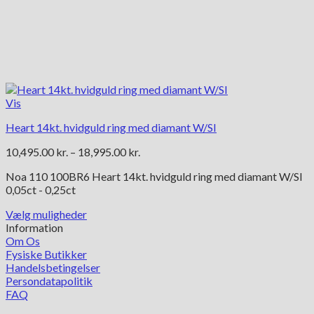
Vis
Heart 14kt. hvidguld ring med diamant W/SI
Prisinterval:
10,495.00
kr.
–
18,995.00
kr.
10,495.00 kr.
Noa 110 100BR6 Heart 14kt. hvidguld ring med diamant W/SI
til
0,05ct - 0,25ct
18,995.00 kr.
Vælg muligheder
Dette
Information
vare
Om Os
har
Fysiske Butikker
flere
Handelsbetingelser
varianter.
Persondatapolitik
Mulighederne
FAQ
kan