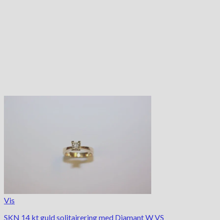
Vis
SKN 14 kt guld solitairering med Diamant W VS