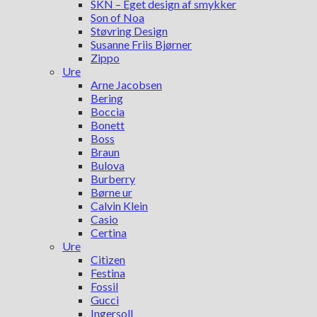
SKN – Eget design af smykker
Son of Noa
Støvring Design
Susanne Friis Bjørner
Zippo
Ure
Arne Jacobsen
Bering
Boccia
Bonett
Boss
Braun
Bulova
Burberry
Børne ur
Calvin Klein
Casio
Certina
Ure
Citizen
Festina
Fossil
Gucci
Ingersoll