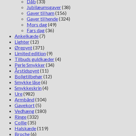
Dåb
(33)
Jubilæumsgaver
(38)
Gaver til ham
(156)
Gaver til hende
(324)
Mors dag
(49)
Fars dag
(36)
Ankelkæde
(7)
Lighter
(12)
Ørepynt
(371)
Limited edition
(9)
Tilbuds guldkæder
(4)
Perle Smykker
(34)
Årstidspynt
(11)
Boligtilbehør
(12)
Smykke låse
(6)
Smykkeskrin
(4)
Ure
(982)
Armbånd
(104)
Gavekort
(5)
Vedhæng
(180)
Ringe
(332)
Collie
(35)
Halskæde
(119)
Broche
(6)