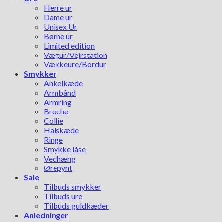
Herre ur
Dame ur
Unisex Ur
Børne ur
Limited edition
Vægur/Vejrstation
Vækkeure/Bordur
Smykker
Ankelkæde
Armbånd
Armring
Broche
Collie
Halskæde
Ringe
Smykke låse
Vedhæng
Ørepynt
Sale
Tilbuds smykker
Tilbuds ure
Tilbuds guldkæder
Anledninger