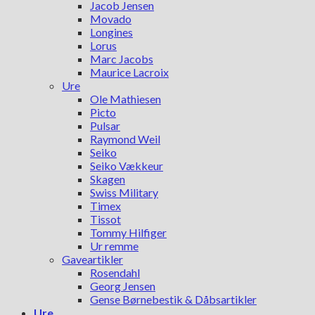
Jacob Jensen
Movado
Longines
Lorus
Marc Jacobs
Maurice Lacroix
Ure
Ole Mathiesen
Picto
Pulsar
Raymond Weil
Seiko
Seiko Vækkeur
Skagen
Swiss Military
Timex
Tissot
Tommy Hilfiger
Ur remme
Gaveartikler
Rosendahl
Georg Jensen
Gense Børnebestik & Dåbsartikler
Ure