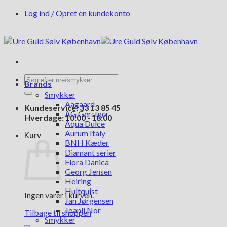
Fortsæt
Log ind / Opret en kundekonto
til
indhold
Søg
Brands
efter:
Smykker
Aagaard
Kundeservice: 33 13 85 45
AG Gerstner
Hverdage: 10:00 - 18:00
Aqua Dulce
Aurum Italy
Kurv
BNH Kæder
Diamant serier
Flora Danica
Georg Jensen
Heiring
Hultquist
Ingen varer i kurven.
Jan Jørgensen
Joanli Nor
Tilbage til shoppen
Smykker