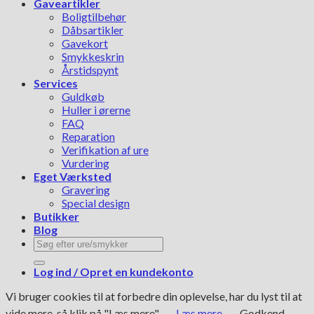
Gaveartikler
Boligtilbehør
Dåbsartikler
Gavekort
Smykkeskrin
Årstidspynt
Services
Guldkøb
Huller i ørerne
FAQ
Reparation
Verifikation af ure
Vurdering
Eget Værksted
Gravering
Special design
Butikker
Blog
Søg
efter:
Log ind / Opret en kundekonto
Vi bruger cookies til at forbedre din oplevelse, har du lyst til at
vide mere, så klik på "Læs mere".
Læs mere
Godkend