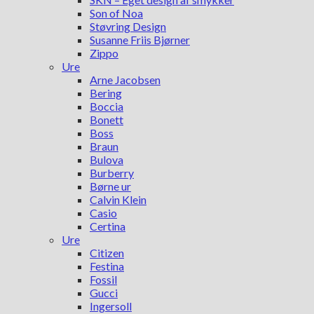
Son of Noa
Støvring Design
Susanne Friis Bjørner
Zippo
Ure
Arne Jacobsen
Bering
Boccia
Bonett
Boss
Braun
Bulova
Burberry
Børne ur
Calvin Klein
Casio
Certina
Ure
Citizen
Festina
Fossil
Gucci
Ingersoll