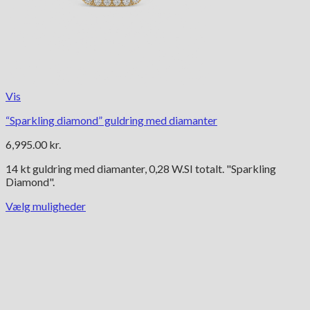
Vis
“Sparkling diamond” guldring med diamanter
6,995.00
kr.
14 kt guldring med diamanter, 0,28 W.SI totalt. "Sparkling
Diamond".
Vælg muligheder
Dette
vare
har
flere
varianter.
Mulighederne
kan