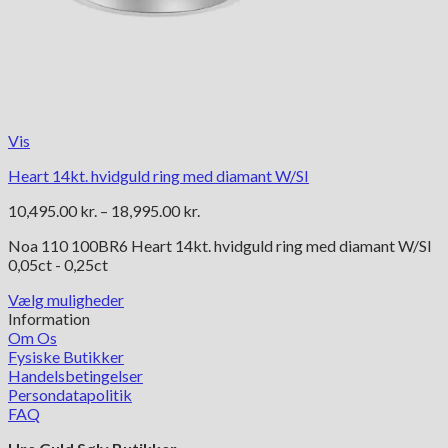
Vis
Heart 14kt. hvidguld ring med diamant W/SI
Prisinterval:
10,495.00
kr.
–
18,995.00
kr.
10,495.00 kr.
Noa 110 100BR6 Heart 14kt. hvidguld ring med diamant W/SI
til
0,05ct - 0,25ct
18,995.00 kr.
Vælg muligheder
Dette
Information
vare
Om Os
har
Fysiske Butikker
flere
Handelsbetingelser
varianter.
Persondatapolitik
Mulighederne
FAQ
kan