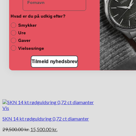
vælges
på
Hvad er du på udkig efter?
varesiden
Smykker
Ure
Gaver
Vielsesringe
Tilmeld nyhedsbrev
Vis
SKN 14 kt rødguldsring 0,72 ct diamanter
Den
Den
29,500.00
kr.
15,500.00
kr.
oprindelige
aktuelle