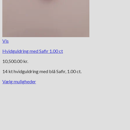
Vis
Hvidguldring med Safir 1.00 ct
10,500.00
kr.
14 kt hvidguldring med blå Safir, 1.00 ct.
Vælg muligheder
Dette
vare
har
flere
varianter.
Mulighederne
kan
vælges