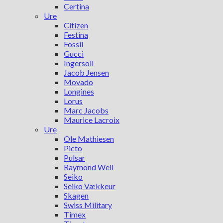
Certina
Ure
Citizen
Festina
Fossil
Gucci
Ingersoll
Jacob Jensen
Movado
Longines
Lorus
Marc Jacobs
Maurice Lacroix
Ure
Ole Mathiesen
Picto
Pulsar
Raymond Weil
Seiko
Seiko Vækkeur
Skagen
Swiss Military
Timex