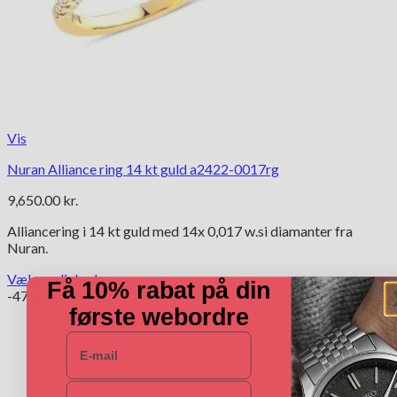
Vis
Nuran Alliance ring 14 kt guld a2422-0017rg
9,650.00
kr.
Alliancering i 14 kt guld med 14x 0,017 w.si diamanter fra
Nuran.
Vælg muligheder
Få 10% rabat på din
Dette
-47%
vare
første webordre
har
E-mail
flere
varianter.
Mulighederne
Navn
kan