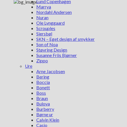
Lund Copenhagen
Marrya
Nordahl Andersen
Nuran
Ole Lynggaard
Scrouples
Siersbøl
SKN – Eget design af smykker
Son of Noa
Støvring Design
Susanne Friis Bjørner
Zippo
Ure
Arne Jacobsen
Bering
Boccia
Bonett
Boss
Braun
Bulova
Burberry
Børne ur
Calvin Klein
Casio