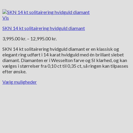
Vis
SKN 14 kt solitairering hvidguld diamant
Prisinterval:
3,995.00
kr.
–
12,995.00
kr.
3,995.00 kr.
SKN 14 kt solitairering hvidguld diamant er en klassisk og
til
elegant ring udført i 14 karat hvidguld med én brillant slebet
12,995.00 kr.
diamant. Diamanten er i Wesselton farve og SI klarhed, og kan
vælges i størrelser fra 0,10 ct til 0,35 ct, så ringen kan tilpasses
efter ønske.
Vælg muligheder
Dette
vare
har
flere
varianter.
Mulighederne
kan
vælges
på