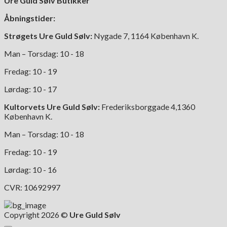
Ure Guld Sølv Butikker
vælges
på
Åbningstider:
varesiden
Strøgets Ure Guld Sølv:
Nygade 7, 1164 København K.
Man – Torsdag: 10 - 18
Fredag: 10 - 19
Lørdag: 10 - 17
Kultorvets Ure Guld Sølv:
Frederiksborggade 4,1360
København K.
Man – Torsdag: 10 - 18
Fredag: 10 - 19
Lørdag: 10 - 16
CVR: 10692997
Copyright 2026 ©
Ure Guld Sølv