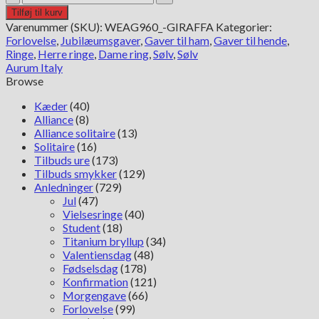
Vielsesringe
Tilføj til kurv
-
Varenummer (SKU):
WEAG960_-GIRAFFA
Kategorier:
Giraf
Forlovelse
,
Jubilæumsgaver
,
Gaver til ham
,
Gaver til hende
,
Herre
Ringe
,
Herre ringe
,
Dame ring
,
Sølv
,
Sølv
antal
Aurum Italy
Browse
Kæder
(40)
Alliance
(8)
Alliance solitaire
(13)
Solitaire
(16)
Tilbuds ure
(173)
Tilbuds smykker
(129)
Anledninger
(729)
Jul
(47)
Vielsesringe
(40)
Student
(18)
Titanium bryllup
(34)
Valentiensdag
(48)
Fødselsdag
(178)
Konfirmation
(121)
Morgengave
(66)
Forlovelse
(99)