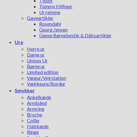
Tissot
Tommy Hilfiger
Ur remme
Gaveartikler
Rosendahl
Georg Jensen
Gense Børnebestik & Dåbsartikler
Ure
Herre ur
Dame ur
Unisex Ur
Børne ur
Limited edition
Vægur/Vejrstation
Vækkeure/Bordur
Smykker
Ankelkæde
Armbånd
Armring
Broche
Collie
Halskæde
Ringe