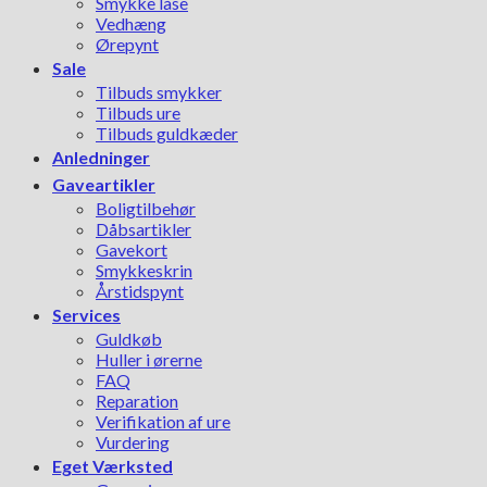
Smykke låse
Vedhæng
Ørepynt
Sale
Tilbuds smykker
Tilbuds ure
Tilbuds guldkæder
Anledninger
Gaveartikler
Boligtilbehør
Dåbsartikler
Gavekort
Smykkeskrin
Årstidspynt
Services
Guldkøb
Huller i ørerne
FAQ
Reparation
Verifikation af ure
Vurdering
Eget Værksted