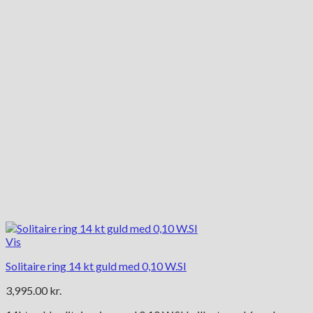
kan
vælges
på
varesiden
Vis
Solitaire ring 14 kt guld med 0,10 W.SI
3,995.00
kr.