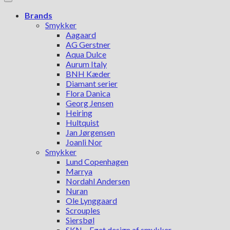
Brands
Smykker
Aagaard
AG Gerstner
Aqua Dulce
Aurum Italy
BNH Kæder
Diamant serier
Flora Danica
Georg Jensen
Heiring
Hultquist
Jan Jørgensen
Joanli Nor
Smykker
Lund Copenhagen
Marrya
Nordahl Andersen
Nuran
Ole Lynggaard
Scrouples
Siersbøl
SKN – Eget design af smykker