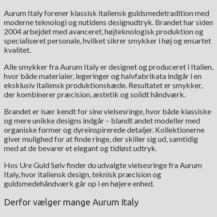
Aurum Italy forener klassisk italiensk guldsmedetradition med
moderne teknologi og nutidens designudtryk. Brandet har siden
2004 arbejdet med avanceret, højteknologisk produktion og
specialiseret personale, hvilket sikrer smykker i høj og ensartet
kvalitet.
Alle smykker fra Aurum Italy er designet og produceret i Italien,
hvor både materialer, legeringer og halvfabrikata indgår i en
eksklusiv italiensk produktionskæde. Resultatet er smykker,
der kombinerer præcision, æstetik og solidt håndværk.
Brandet er især kendt for sine vielsesringe, hvor både klassiske
og mere unikke designs indgår – blandt andet modeller med
organiske former og dyreinspirerede detaljer. Kollektionerne
giver mulighed for at finde ringe, der skiller sig ud, samtidig
med at de bevarer et elegant og tidløst udtryk.
Hos Ure Guld Sølv finder du udvalgte vielsesringe fra Aurum
Italy, hvor italiensk design, teknisk præcision og
guldsmedehåndværk går op i en højere enhed.
Derfor vælger mange Aurum Italy