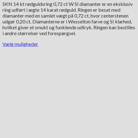
SKN 14 kt rødguldsring 0,72 ct W SI diamanter er en eksklusiv
pris
pris
ring udført i ægte 14 karat rødguld. Ringen er besat med
var:
er:
diamanter med en samlet vægt på 0,72 ct, hvor centerstenen
29,500.00 kr..
15,500.00 kr..
udgør 0,20 ct. Diamanterne er i Wesselton farve og SI klarhed,
hvilket giver et smukt og funklende udtryk. Ringen kan bestilles
i andre størrelser ved forespørgsel.
Vælg muligheder
Dette
vare
har
flere
varianter.
Mulighederne
kan
vælges
på
varesiden