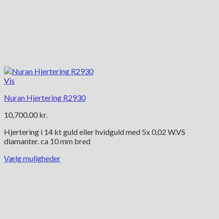
Vis
Nuran Hjertering R2930
10,700.00
kr.
Hjertering i 14 kt guld eller hvidguld med 5x 0,02 W.VS
diamanter. ca 10 mm bred
Vælg muligheder
Dette
vare
har
flere
varianter.
Mulighederne