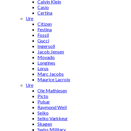
Calvin Klein
Casio
Certina
Ure
Citizen
Festina
Fossil
Gucci
Ingersoll
Jacob Jensen
Movado
Longines
Lorus
Marc Jacobs
Maurice Lacroix
Ure
Ole Mathiesen
Picto
Pulsar
Raymond Weil
Seiko
Seiko Vækkeur
Skagen
Swiss Military