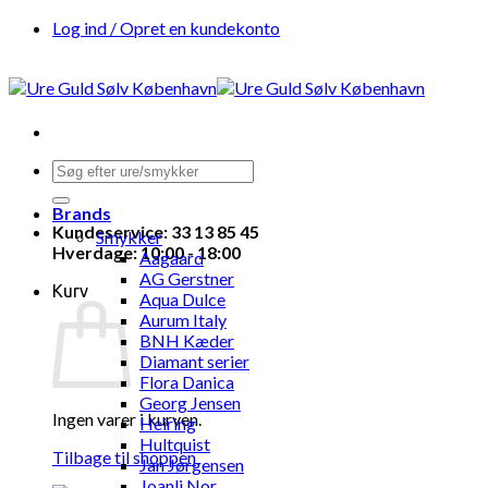
Fortsæt
Log ind / Opret en kundekonto
til
indhold
Søg
efter:
Brands
Kundeservice: 33 13 85 45
Smykker
Hverdage: 10:00 - 18:00
Aagaard
AG Gerstner
Kurv
Aqua Dulce
Aurum Italy
BNH Kæder
Diamant serier
Flora Danica
Georg Jensen
Ingen varer i kurven.
Heiring
Hultquist
Tilbage til shoppen
Jan Jørgensen
Joanli Nor