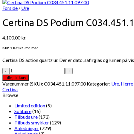
Forside
/
Ure
Certina DS Podium C034.451.1
4,100.00
kr.
Certina DS action quartz ur. Der er dato, safirglas og lumen på v
Certina
DS
Tilføj til kurv
Podium
Varenummer (SKU):
C034.451.11.097.00
Kategorier:
Ure
,
Herre 
C034.451.11.097.00
Certina
antal
Browse
Limited edition
(9)
Solitaire
(16)
Tilbuds ure
(173)
Tilbuds smykker
(129)
Anledninger
(729)
Ankelkæde
(7)