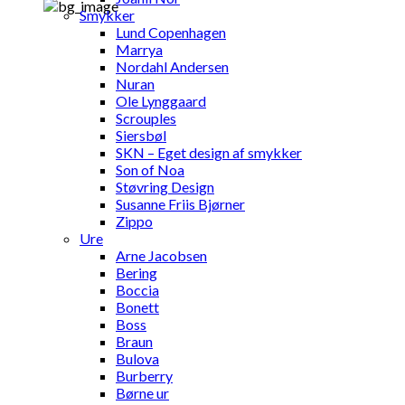
Smykker
Lund Copenhagen
Marrya
Nordahl Andersen
Nuran
Ole Lynggaard
Scrouples
Siersbøl
SKN – Eget design af smykker
Son of Noa
Støvring Design
Susanne Friis Bjørner
Zippo
Ure
Arne Jacobsen
Bering
Boccia
Bonett
Boss
Braun
Bulova
Burberry
Børne ur