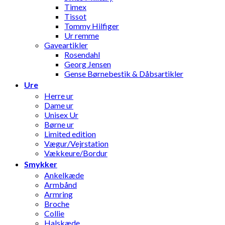
Timex
Tissot
Tommy Hilfiger
Ur remme
Gaveartikler
Rosendahl
Georg Jensen
Gense Børnebestik & Dåbsartikler
Ure
Herre ur
Dame ur
Unisex Ur
Børne ur
Limited edition
Vægur/Vejrstation
Vækkeure/Bordur
Smykker
Ankelkæde
Armbånd
Armring
Broche
Collie
Halskæde