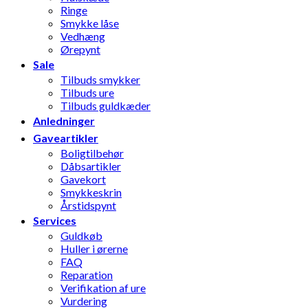
Ringe
Smykke låse
Vedhæng
Ørepynt
Sale
Tilbuds smykker
Tilbuds ure
Tilbuds guldkæder
Anledninger
Gaveartikler
Boligtilbehør
Dåbsartikler
Gavekort
Smykkeskrin
Årstidspynt
Services
Guldkøb
Huller i ørerne
FAQ
Reparation
Verifikation af ure
Vurdering