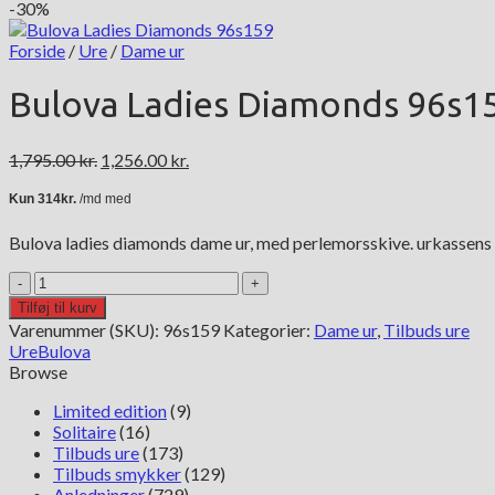
-30%
Forside
/
Ure
/
Dame ur
Bulova Ladies Diamonds 96s1
Den
Den
1,795.00
kr.
1,256.00
kr.
oprindelige
aktuelle
pris
pris
var:
er:
Bulova ladies diamonds dame ur, med perlemorsskive. urkassens 
1,795.00 kr..
1,256.00 kr..
Bulova
Ladies
Tilføj til kurv
Diamonds
Varenummer (SKU):
96s159
Kategorier:
Dame ur
,
Tilbuds ure
96s159
Ure
Bulova
antal
Browse
Limited edition
(9)
Solitaire
(16)
Tilbuds ure
(173)
Tilbuds smykker
(129)
Anledninger
(729)