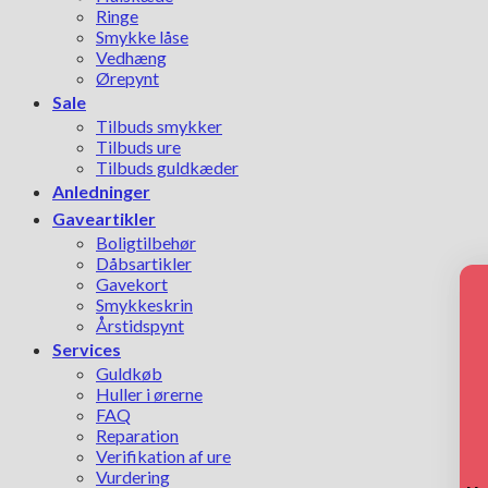
Ringe
Smykke låse
Vedhæng
Ørepynt
Sale
Tilbuds smykker
Tilbuds ure
Tilbuds guldkæder
Anledninger
Gaveartikler
Boligtilbehør
Dåbsartikler
Gavekort
Smykkeskrin
Årstidspynt
Services
Guldkøb
Huller i ørerne
FAQ
Reparation
Verifikation af ure
Vurdering