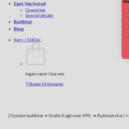
Hv
Eget Værksted
Gravering
Special design
Butikker
Blog
Kurv /
0.00
kr.
Ingen varer i kurven.
Tilbage til shoppen
2 fysiske butikker • Gratis fragt over 499,- • Bytteservice i 