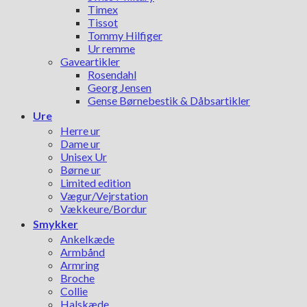
Timex
Tissot
Tommy Hilfiger
Ur remme
Gaveartikler
Rosendahl
Georg Jensen
Gense Børnebestik & Dåbsartikler
Ure
Herre ur
Dame ur
Unisex Ur
Børne ur
Limited edition
Vægur/Vejrstation
Vækkeure/Bordur
Smykker
Ankelkæde
Armbånd
Armring
Broche
Collie
Halskæde