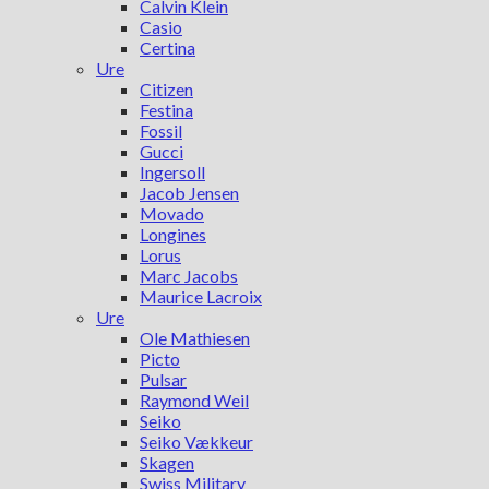
Calvin Klein
Casio
Certina
Ure
Citizen
Festina
Fossil
Gucci
Ingersoll
Jacob Jensen
Movado
Longines
Lorus
Marc Jacobs
Maurice Lacroix
Ure
Ole Mathiesen
Picto
Pulsar
Raymond Weil
Seiko
Seiko Vækkeur
Skagen
Swiss Military