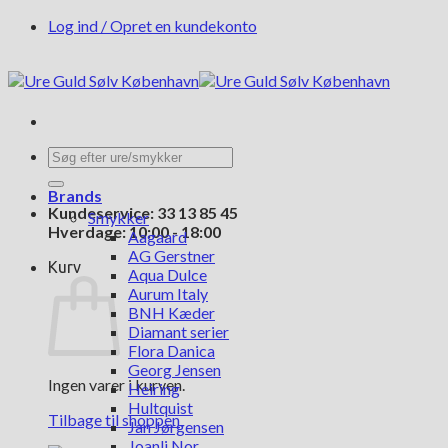
Fortsæt
Log ind / Opret en kundekonto
til
indhold
Søg
efter:
Brands
Kundeservice: 33 13 85 45
Smykker
Hverdage: 10:00 - 18:00
Aagaard
AG Gerstner
Kurv
Aqua Dulce
Aurum Italy
BNH Kæder
Diamant serier
Flora Danica
Georg Jensen
Ingen varer i kurven.
Heiring
Hultquist
Tilbage til shoppen
Jan Jørgensen
Joanli Nor