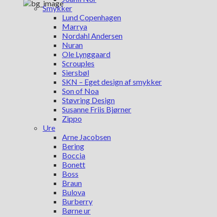
Smykker
Lund Copenhagen
Marrya
Nordahl Andersen
Nuran
Ole Lynggaard
Scrouples
Siersbøl
SKN – Eget design af smykker
Son of Noa
Støvring Design
Susanne Friis Bjørner
Zippo
Ure
Arne Jacobsen
Bering
Boccia
Bonett
Boss
Braun
Bulova
Burberry
Børne ur