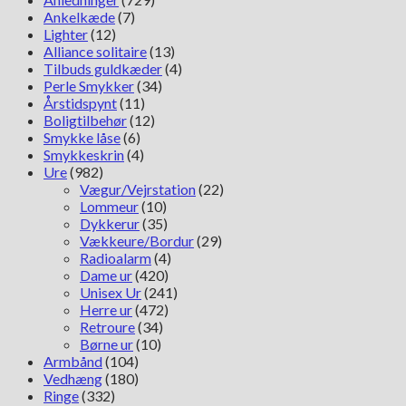
Ankelkæde
(7)
Lighter
(12)
Alliance solitaire
(13)
Tilbuds guldkæder
(4)
Perle Smykker
(34)
Årstidspynt
(11)
Boligtilbehør
(12)
Smykke låse
(6)
Smykkeskrin
(4)
Ure
(982)
Vægur/Vejrstation
(22)
Lommeur
(10)
Dykkerur
(35)
Vækkeure/Bordur
(29)
Radioalarm
(4)
Dame ur
(420)
Unisex Ur
(241)
Herre ur
(472)
Retroure
(34)
Børne ur
(10)
Armbånd
(104)
Vedhæng
(180)
Ringe
(332)