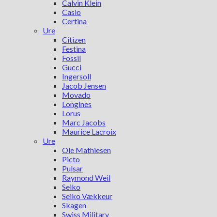
Calvin Klein
Casio
Certina
Ure
Citizen
Festina
Fossil
Gucci
Ingersoll
Jacob Jensen
Movado
Longines
Lorus
Marc Jacobs
Maurice Lacroix
Ure
Ole Mathiesen
Picto
Pulsar
Raymond Weil
Seiko
Seiko Vækkeur
Skagen
Swiss Military