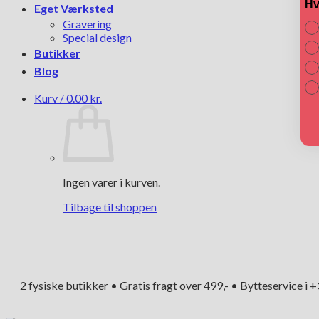
Hv
Eget Værksted
Gravering
Special design
Butikker
Blog
Kurv /
0.00
kr.
Ingen varer i kurven.
Tilbage til shoppen
2 fysiske butikker • Gratis fragt over 499,- • Bytteservice i 