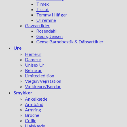
Timex
Tissot
Tommy Hilfiger
Ur remme
Gaveartikler
Rosendahl
Georg Jensen
Gense Børnebestik & Dåbsartikler
Ure
Herre ur
Dame ur
Unisex Ur
Børne ur
Limited edition
Vægur/Vejrstation
Vækkeure/Bordur
Smykker
Ankelkæde
Armbånd
Armring
Broche
Collie
Halskæde