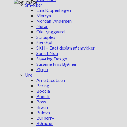
Smykker
Lund Copenhagen
Marrya
Nordahl Andersen
Nuran
Ole Lynggaard
Scrouples
Siersbøl
SKN – Eget design af smykker
Son of Noa
Støvring Design
Susanne Friis Bjørner
Zippo
Ure
Arne Jacobsen
Bering
Boccia
Bonett
Boss
Braun
Bulova
Burberry
Børne ur