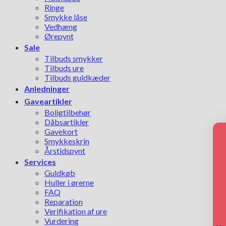
Ringe
Smykke låse
Vedhæng
Ørepynt
Sale
Tilbuds smykker
Tilbuds ure
Tilbuds guldkæder
Anledninger
Gaveartikler
Boligtilbehør
Dåbsartikler
Gavekort
Smykkeskrin
Årstidspynt
Services
Guldkøb
Huller i ørerne
FAQ
Reparation
Verifikation af ure
Vurdering