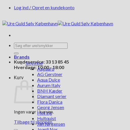
Fortsæt
Log ind / Opret en kundekonto
til
indhold
Søg
efter:
Brands
Kundeservice: 33 13 85 45
Smykker
Hverdage: 10:00 - 18:00
Aagaard
AG Gerstner
Kurv
Aqua Dulce
Aurum Italy
BNH Kæder
Diamant serier
Flora Danica
Georg Jensen
Ingen varer i kurven.
Heiring
Hultquist
Tilbage til shoppen
Jan Jørgensen
Joanli Nor