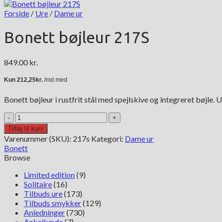
Forside
/
Ure
/
Dame ur
Bonett bøjleur 217S
849.00
kr.
Bonett bøjleur i rustfrit stål med spejlskive og integreret bøjl
Bonett
bøjleur
Tilføj til kurv
217S
Varenummer (SKU):
217s
Kategori:
Dame ur
antal
Bonett
Browse
Limited edition
(9)
Solitaire
(16)
Tilbuds ure
(173)
Tilbuds smykker
(129)
Anledninger
(730)
Ankelkæde
(7)