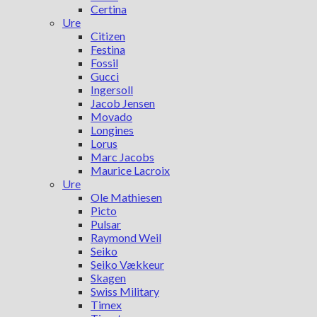
Certina
Ure
Citizen
Festina
Fossil
Gucci
Ingersoll
Jacob Jensen
Movado
Longines
Lorus
Marc Jacobs
Maurice Lacroix
Ure
Ole Mathiesen
Picto
Pulsar
Raymond Weil
Seiko
Seiko Vækkeur
Skagen
Swiss Military
Timex