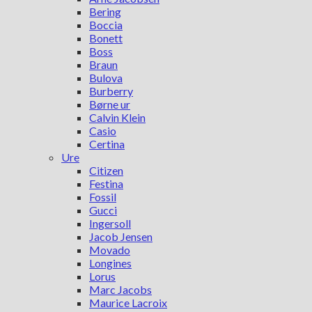
Bering
Boccia
Bonett
Boss
Braun
Bulova
Burberry
Børne ur
Calvin Klein
Casio
Certina
Ure
Citizen
Festina
Fossil
Gucci
Ingersoll
Jacob Jensen
Movado
Longines
Lorus
Marc Jacobs
Maurice Lacroix