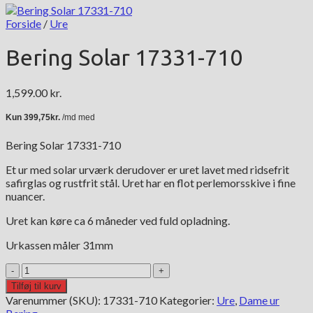
Forside
/
Ure
Bering Solar 17331-710
1,599.00
kr.
Bering Solar 17331-710
Et ur med solar urværk derudover er uret lavet med ridsefrit
safirglas og rustfrit stål. Uret har en flot perlemorsskive i fine
nuancer.
Uret kan køre ca 6 måneder ved fuld opladning.
Urkassen måler 31mm
Bering
Solar
Tilføj til kurv
17331-
Varenummer (SKU):
17331-710
Kategorier:
Ure
,
Dame ur
710