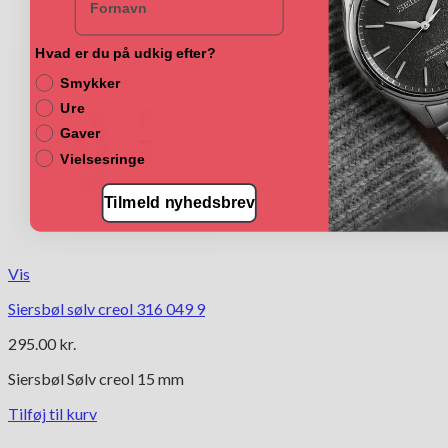
Hvad er du på udkig efter?
Smykker
Ure
Gaver
Vielsesringe
Tilmeld nyhedsbrev
Vis
Siersbøl sølv creol 316 049 9
295.00
kr.
Siersbøl Sølv creol 15 mm
Tilføj til kurv