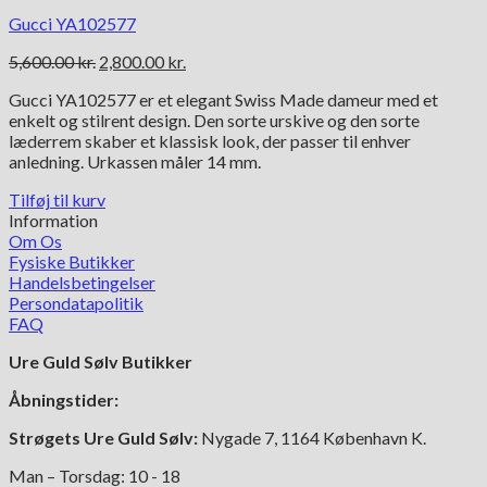
Gucci YA102577
Den
Den
5,600.00
kr.
2,800.00
kr.
oprindelige
aktuelle
Gucci YA102577 er et elegant Swiss Made dameur med et
pris
pris
enkelt og stilrent design. Den sorte urskive og den sorte
var:
er:
læderrem skaber et klassisk look, der passer til enhver
5,600.00 kr..
2,800.00 kr..
anledning. Urkassen måler 14 mm.
Tilføj til kurv
Information
Om Os
Fysiske Butikker
Handelsbetingelser
Persondatapolitik
FAQ
Ure Guld Sølv Butikker
Åbningstider:
Strøgets Ure Guld Sølv:
Nygade 7, 1164 København K.
Man – Torsdag: 10 - 18