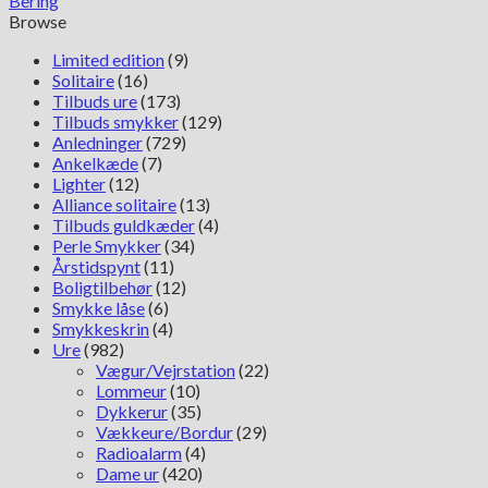
Bering
antal
Browse
Limited edition
(9)
Solitaire
(16)
Tilbuds ure
(173)
Tilbuds smykker
(129)
Anledninger
(729)
Ankelkæde
(7)
Lighter
(12)
Alliance solitaire
(13)
Tilbuds guldkæder
(4)
Perle Smykker
(34)
Årstidspynt
(11)
Boligtilbehør
(12)
Smykke låse
(6)
Smykkeskrin
(4)
Ure
(982)
Vægur/Vejrstation
(22)
Lommeur
(10)
Dykkerur
(35)
Vækkeure/Bordur
(29)
Radioalarm
(4)
Dame ur
(420)