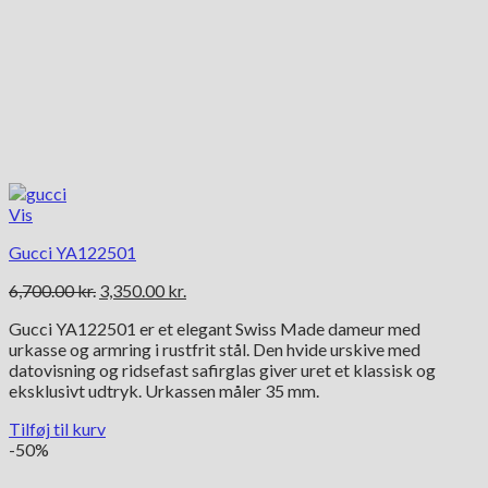
Vis
Gucci YA122501
Den
Den
6,700.00
kr.
3,350.00
kr.
oprindelige
aktuelle
Gucci YA122501 er et elegant Swiss Made dameur med
pris
pris
urkasse og armring i rustfrit stål. Den hvide urskive med
var:
er:
datovisning og ridsefast safirglas giver uret et klassisk og
6,700.00 kr..
3,350.00 kr..
eksklusivt udtryk. Urkassen måler 35 mm.
Tilføj til kurv
-50%