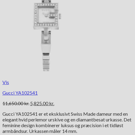
Vis
Gucci YA102541
Den
Den
11,650.00
kr.
5,825.00
kr.
oprindelige
aktuelle
Gucci YA102541 er et eksklusivt Swiss Made dameur med en
pris
pris
elegant hvid perlemor urskive og en diamantbesat urkasse. Det
var:
er:
feminine design kombinerer luksus og præcision i et tidløst
11,650.00 kr..
5,825.00 kr..
armbåndsur. Urkassen måler 14 mm.