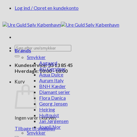
Fortsæt
Log ind / Opret en kundekonto
til
indhold
Søg
Brands
efter:
Smykker
Aagaard
Kundeservice: 33 13 85 45
AG Gerstner
Hverdage: 10:00 - 18:00
Aqua Dulce
Aurum Italy
Kurv
BNH Kæder
Diamant serier
Flora Danica
Georg Jensen
Heiring
Hultquist
Ingen varer i kurven.
Jan Jørgensen
Joanli Nor
Tilbage til shoppen
Smykker