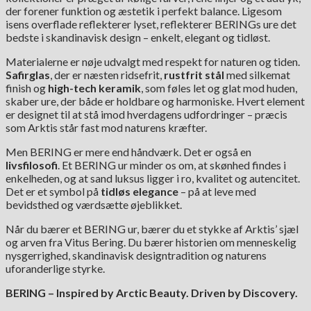
der forener funktion og æstetik i perfekt balance. Ligesom
isens overflade reflekterer lyset, reflekterer BERINGs ure det
bedste i skandinavisk design – enkelt, elegant og tidløst.
Materialerne er nøje udvalgt med respekt for naturen og tiden.
Safirglas
, der er næsten ridsefrit,
rustfrit stål
med silkemat
finish og
high-tech keramik
, som føles let og glat mod huden,
skaber ure, der både er holdbare og harmoniske. Hvert element
er designet til at stå imod hverdagens udfordringer – præcis
som Arktis står fast mod naturens kræfter.
Men BERING er mere end håndværk. Det er også en
livsfilosofi
. Et BERING ur minder os om, at skønhed findes i
enkelheden, og at sand luksus ligger i ro, kvalitet og autencitet.
Det er et symbol på
tidløs elegance
– på at leve med
bevidsthed og værdsætte øjeblikket.
Når du bærer et BERING ur, bærer du et stykke af Arktis’ sjæl
og arven fra Vitus Bering. Du bærer historien om menneskelig
nysgerrighed, skandinavisk designtradition og naturens
uforanderlige styrke.
BERING – Inspired by Arctic Beauty. Driven by Discovery.