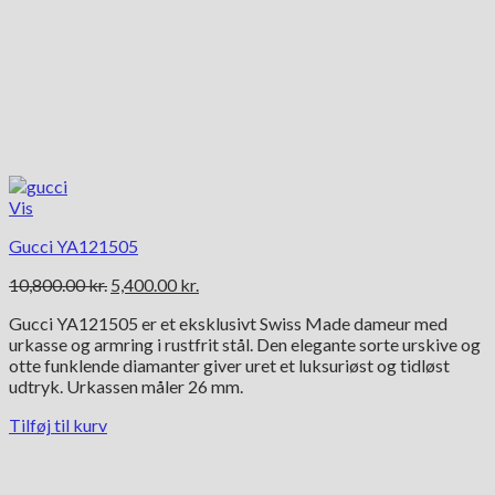
Vis
Gucci YA121505
Den
Den
10,800.00
kr.
5,400.00
kr.
oprindelige
aktuelle
Gucci YA121505 er et eksklusivt Swiss Made dameur med
pris
pris
urkasse og armring i rustfrit stål. Den elegante sorte urskive og
var:
er:
otte funklende diamanter giver uret et luksuriøst og tidløst
10,800.00 kr..
5,400.00 kr..
udtryk. Urkassen måler 26 mm.
Tilføj til kurv