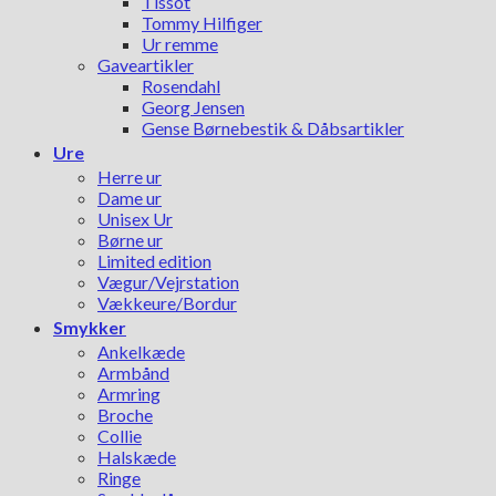
Tissot
Tommy Hilfiger
Ur remme
Gaveartikler
Rosendahl
Georg Jensen
Gense Børnebestik & Dåbsartikler
Ure
Herre ur
Dame ur
Unisex Ur
Børne ur
Limited edition
Vægur/Vejrstation
Vækkeure/Bordur
Smykker
Ankelkæde
Armbånd
Armring
Broche
Collie
Halskæde
Ringe