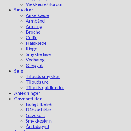
Vækkeure/Bordur
Smykker
Ankelkæde
Armbånd
Armring
Broche
Collie
Halskæde
Ringe
Smykke låse
Vedhæng
Ørepynt
Sale
Tilbuds smykker
Tilbuds ure
Tilbuds guldkæder
Anledninger
Gaveartikler
Boligtilbehør
Dåbsartikler
Gavekort
Smykkeskrin
Årstidspynt