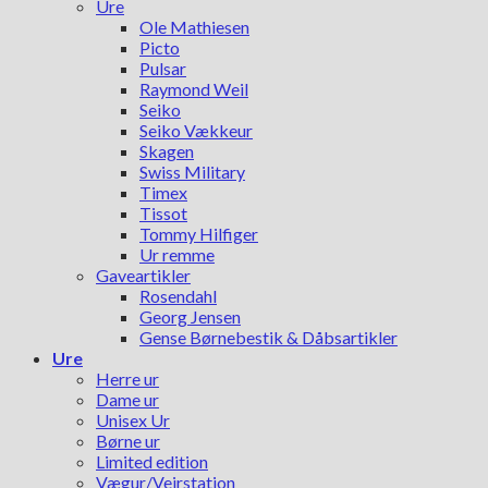
Ure
Ole Mathiesen
Picto
Pulsar
Raymond Weil
Seiko
Seiko Vækkeur
Skagen
Swiss Military
Timex
Tissot
Tommy Hilfiger
Ur remme
Gaveartikler
Rosendahl
Georg Jensen
Gense Børnebestik & Dåbsartikler
Ure
Herre ur
Dame ur
Unisex Ur
Børne ur
Limited edition
Vægur/Vejrstation