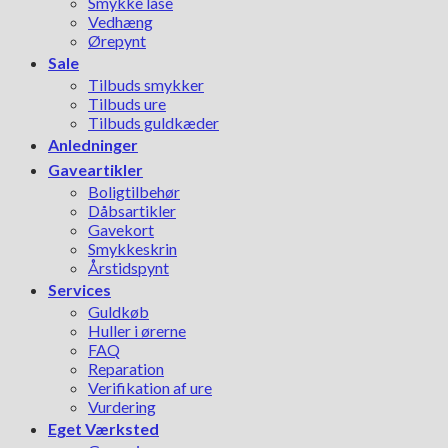
Smykke låse
Vedhæng
Ørepynt
Sale
Tilbuds smykker
Tilbuds ure
Tilbuds guldkæder
Anledninger
Gaveartikler
Boligtilbehør
Dåbsartikler
Gavekort
Smykkeskrin
Årstidspynt
Services
Guldkøb
Huller i ørerne
FAQ
Reparation
Verifikation af ure
Vurdering
Eget Værksted