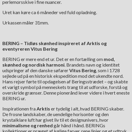
perlemorsskive i fine nuancer.
Uret kan køre ca 6 måneder ved fuld opladning.
Urkassen måler 31mm.
BERING – Tidløs skønhed inspireret af Arktis og
eventyreren Vitus Bering
BERING er mere end et ur. Det er en fortælling om
mod,
skønhed og nordisk harmoni
. Brandets navn og identitet
udspringer af den danske søfarer
Vitus Bering
, som i 1728
sejlede ud på en historisk ekspedition mod det ukendte nord.
Hans rejser førte til opdagelsen af Beringsstrædet – og skabte
et varigt symbol på menneskets trang til at udforske, forstå og
overskride grænser. Denne pionerånd lever videre i hvert eneste
BERING ur.
Inspirationen fra
Arktis
er tydelig i alt, hvad BERING skaber.
De frosne landskaber, de uendelige horisonter og den
krystalklare luft har givet liv til et designunivers, hvor
minimalisme og renhed
går hånd i hånd. BERINGs
kollektioner er præget af kølige farver, rene linjer og et udtryk,