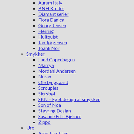
Aurum Italy
BNH Kæder
Diamant serier
Flora Danica
Georg Jensen
Heiring
Hultquist
Jan Jørgensen
Joanli Nor
Smykker
Lund Copenhagen
Marrya
Nordahl Andersen
Nuran
Ole Lynggaard
Scrouples
Siersbøl
SKN – Eget design af smykker
Son of Noa
Støvring Design
Susanne Friis Bjørner
Zippo
Ure
Arne Jacobsen