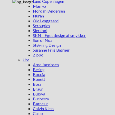
Lund Copenhagen
Marrya
Nordahl Andersen
Nuran
Ole Lynggaard
Scrouples
Siersbøl
SKN – Eget design af smykker
Son of Noa
Støvring Design
Susanne Friis Bjørner
Zippo
Ure
Arne Jacobsen
Bering
Boccia
Bonett
Boss
Braun
Bulova
Burberry
Børne ur
Calvin Klein
Casio