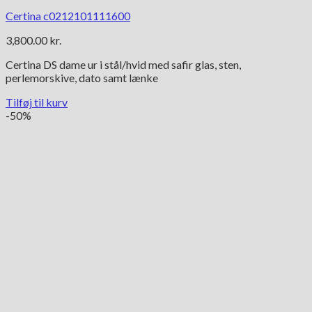
Certina c0212101111600
3,800.00
kr.
Certina DS dame ur i stål/hvid med safir glas, sten,
perlemorskive, dato samt lænke
Tilføj til kurv
-50%