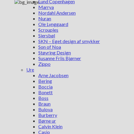
Lund Copenhagen
Marrya
Nordahl Andersen
Nuran
Ole Lynggaard
Scrouples
Siersbøl
SKN – Eget design af smykker
Son of Noa
Støvring Design
Susanne Friis Bjørner
Zippo
Ure
Arne Jacobsen
Bering
Boccia
Bonett
Boss
Braun
Bulova
Burberry
Børne ur
Calvin Klein
Casio