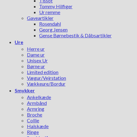
Tissot
Tommy Hilfiger
Ur remme
Gaveartikler
Rosendahl
Georg Jensen
Gense Børnebestik & Dåbsartikler
Ure
Herre ur
Dame ur
Unisex Ur
Børne ur
Limited edition
Vægur/Vejrstation
Vækkeure/Bordur
Smykker
Ankelkæde
Armbånd
Armring
Broche
Collie
Halskæde
Ringe