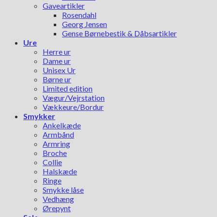
Gaveartikler
Rosendahl
Georg Jensen
Gense Børnebestik & Dåbsartikler
Ure
Herre ur
Dame ur
Unisex Ur
Børne ur
Limited edition
Vægur/Vejrstation
Vækkeure/Bordur
Smykker
Ankelkæde
Armbånd
Armring
Broche
Collie
Halskæde
Ringe
Smykke låse
Vedhæng
Ørepynt