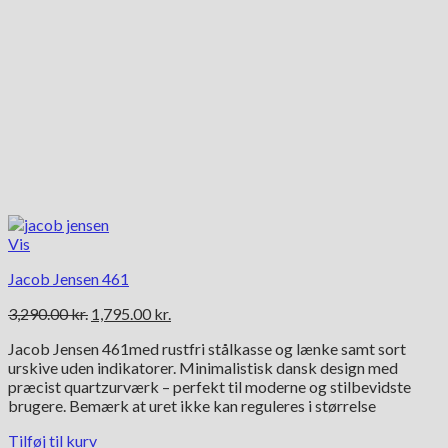
Vis
Jacob Jensen 461
Den
Den
3,290.00
kr.
1,795.00
kr.
oprindelige
aktuelle
Jacob Jensen 461med rustfri stålkasse og lænke samt sort
pris
pris
urskive uden indikatorer. Minimalistisk dansk design med
var:
er:
præcist quartzurværk – perfekt til moderne og stilbevidste
3,290.00 kr..
1,795.00 kr..
brugere. Bemærk at uret ikke kan reguleres i størrelse
Tilføj til kurv