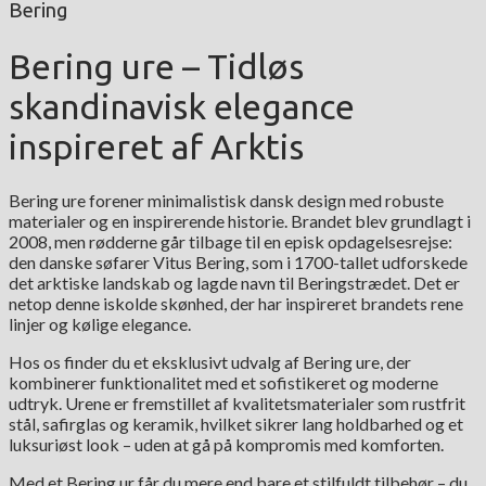
Bering
Bering ure – Tidløs
skandinavisk elegance
inspireret af Arktis
Bering ure forener minimalistisk dansk design med robuste
materialer og en inspirerende historie. Brandet blev grundlagt i
2008, men rødderne går tilbage til en episk opdagelsesrejse:
den danske søfarer Vitus Bering, som i 1700-tallet udforskede
det arktiske landskab og lagde navn til Beringstrædet. Det er
netop denne iskolde skønhed, der har inspireret brandets rene
linjer og kølige elegance.
Hos os finder du et eksklusivt udvalg af Bering ure, der
kombinerer funktionalitet med et sofistikeret og moderne
udtryk. Urene er fremstillet af kvalitetsmaterialer som rustfrit
stål, safirglas og keramik, hvilket sikrer lang holdbarhed og et
luksuriøst look – uden at gå på kompromis med komforten.
Med et Bering ur får du mere end bare et stilfuldt tilbehør – du