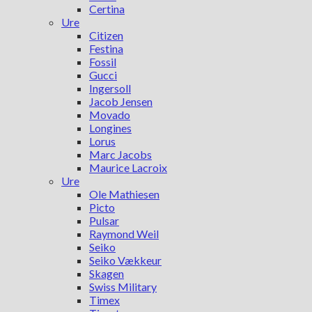
Certina
Ure
Citizen
Festina
Fossil
Gucci
Ingersoll
Jacob Jensen
Movado
Longines
Lorus
Marc Jacobs
Maurice Lacroix
Ure
Ole Mathiesen
Picto
Pulsar
Raymond Weil
Seiko
Seiko Vækkeur
Skagen
Swiss Military
Timex