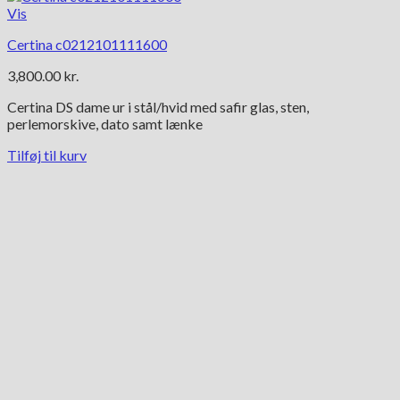
Vis
Certina c0212101111600
3,800.00
kr.
Certina DS dame ur i stål/hvid med safir glas, sten,
perlemorskive, dato samt lænke
Tilføj til kurv