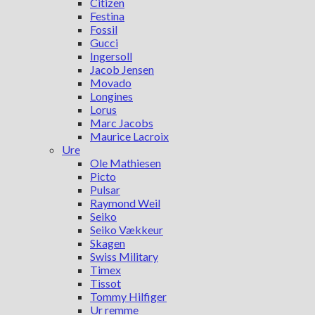
Citizen
Festina
Fossil
Gucci
Ingersoll
Jacob Jensen
Movado
Longines
Lorus
Marc Jacobs
Maurice Lacroix
Ure
Ole Mathiesen
Picto
Pulsar
Raymond Weil
Seiko
Seiko Vækkeur
Skagen
Swiss Military
Timex
Tissot
Tommy Hilfiger
Ur remme