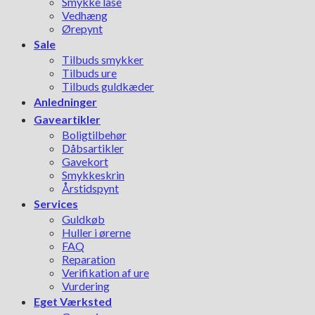
Smykke låse
Vedhæng
Ørepynt
Sale
Tilbuds smykker
Tilbuds ure
Tilbuds guldkæder
Anledninger
Gaveartikler
Boligtilbehør
Dåbsartikler
Gavekort
Smykkeskrin
Årstidspynt
Services
Guldkøb
Huller i ørerne
FAQ
Reparation
Verifikation af ure
Vurdering
Eget Værksted