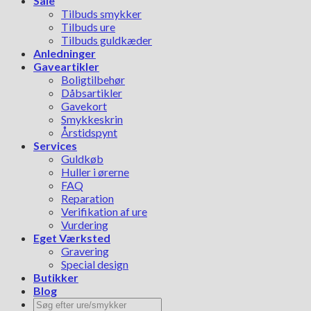
Sale
Tilbuds smykker
Tilbuds ure
Tilbuds guldkæder
Anledninger
Gaveartikler
Boligtilbehør
Dåbsartikler
Gavekort
Smykkeskrin
Årstidspynt
Services
Guldkøb
Huller i ørerne
FAQ
Reparation
Verifikation af ure
Vurdering
Eget Værksted
Gravering
Special design
Butikker
Blog
Søg