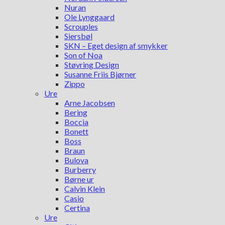
Nuran
Ole Lynggaard
Scrouples
Siersbøl
SKN – Eget design af smykker
Son of Noa
Støvring Design
Susanne Friis Bjørner
Zippo
Ure
Arne Jacobsen
Bering
Boccia
Bonett
Boss
Braun
Bulova
Burberry
Børne ur
Calvin Klein
Casio
Certina
Ure