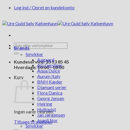
Fortsæt
Log ind / Opret en kundekonto
til
indhold
Søg
Brands
efter:
Smykker
Aagaard
Kundeservice: 33 13 85 45
AG Gerstner
Hverdage: 10:00 - 18:00
Aqua Dulce
Aurum Italy
Kurv
BNH Kæder
Diamant serier
Flora Danica
Georg Jensen
Heiring
Hultquist
Ingen varer i kurven.
Jan Jørgensen
Joanli Nor
Tilbage til shoppen
Smykker