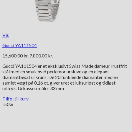
Vis
Gucci YA111504
Den
Den
15,600.00
kr.
7,800.00
kr.
oprindelige
aktuelle
Gucci YA111504 er et eksklusivt Swiss Made dameur i rustfrit
pris
pris
stål med en smuk hvid perlemor urskive og en elegant
var:
er:
diamantbesat urkrans. De 20 funklende diamanter med en
15,600.00 kr..
7,800.00 kr..
samlet vægt på 0,16 ct. giver uret et luksuriøst og tidløst
udtryk. Urkassen måler 33 mm
Tilføj til kurv
-50%