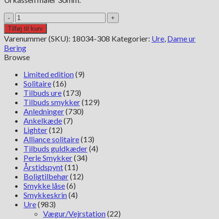
Bering
Save
Tilføj til kurv
The
Varenummer (SKU):
18034-308
Kategorier:
Ure
,
Dame ur
Ocean
Bering
Pebble
Browse
18034-
308
Limited edition
(9)
antal
Solitaire
(16)
Tilbuds ure
(173)
Tilbuds smykker
(129)
Anledninger
(730)
Ankelkæde
(7)
Lighter
(12)
Alliance solitaire
(13)
Tilbuds guldkæder
(4)
Perle Smykker
(34)
Årstidspynt
(11)
Boligtilbehør
(12)
Smykke låse
(6)
Smykkeskrin
(4)
Ure
(983)
Vægur/Vejrstation
(22)