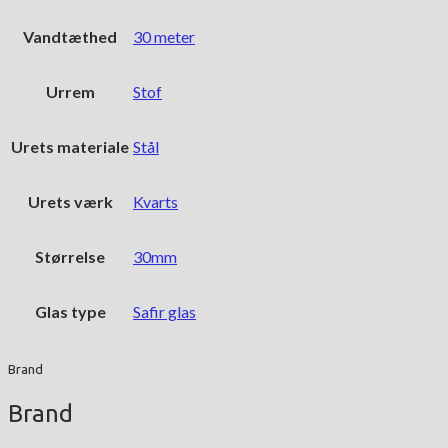
Vandtæthed
30 meter
Urrem
Stof
Urets materiale
Stål
Urets værk
Kvarts
Størrelse
30mm
Glas type
Safir glas
Brand
Brand