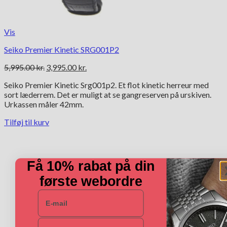
Vis
Seiko Premier Kinetic SRG001P2
Den
Den
5,995.00
kr.
3,995.00
kr.
oprindelige
aktuelle
Seiko Premier Kinetic Srg001p2. Et flot kinetic herreur med
pris
pris
sort læderrem. Det er muligt at se gangreserven på urskiven.
var:
er:
Urkassen måler 42mm.
5,995.00 kr..
3,995.00 kr..
Tilføj til kurv
Få 10% rabat på din
første webordre
E-mail
Navn