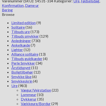
Varenummer (SKU):
14531-334
Kategorier:
Ure
,
Fødselsdag
,
antal
Konfirmation
,
Dame ur
Bering
Browse
Limited edition
(9)
Solitaire
(16)
Tilbuds ure
(173)
Tilbuds smykker
(129)
Anledninger
(730)
Ankelkæde
(7)
Lighter
(12)
Alliance solitaire
(13)
Tilbuds guldkæder
(4)
Perle Smykker
(34)
Årstidspynt
(11)
Boligtilbehør
(12)
Smykke låse
(6)
Smykkeskrin
(4)
Ure
(983)
Vægur/Vejrstation
(22)
Lommeur
(10)
Dykkerur
(35)
Vækkeure/Bordur
(29)