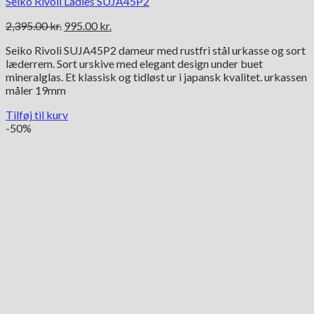
Seiko Rivoli Ladies SUJA45P2
Den
Den
2,395.00
kr.
995.00
kr.
oprindelige
aktuelle
Seiko Rivoli SUJA45P2 dameur med rustfri stål urkasse og sort
pris
pris
læderrem. Sort urskive med elegant design under buet
var:
er:
mineralglas. Et klassisk og tidløst ur i japansk kvalitet. urkassen
2,395.00 kr..
995.00 kr..
måler 19mm
Tilføj til kurv
-50%