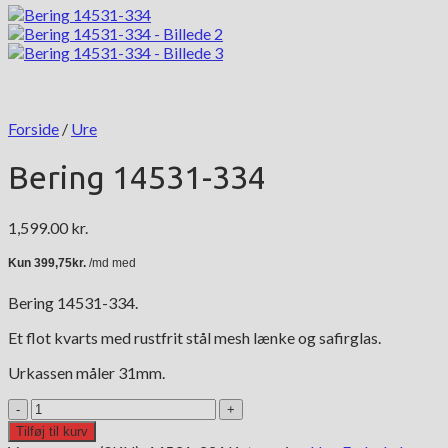
Forside
/
Ure
Bering 14531-334
1,599.00
kr.
Bering 14531-334.
Et flot kvarts med rustfrit stål mesh lænke og safirglas.
Urkassen måler 31mm.
Bering
14531-
Tilføj til kurv
334