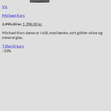
Vis
Michael Kors
Den
Den
1,995.00
kr.
1,396.00
kr.
oprindelige
aktuelle
Michael Kors dame ur i stål, med lænke, sort glitter skive og
pris
pris
mineral glas.
var:
er:
1,995.00 kr..
1,396.00 kr..
Tilføj til kurv
-33%