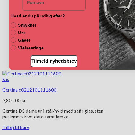
Hvad er du på udkig efter?
Smykker
Ure
Gaver
Vielsesringe
Tilmeld nyhedsbrev
Vis
Certina c0212101111600
3,800.00
kr.
Certina DS dame ur i stål/hvid med safir glas, sten,
perlemorskive, dato samt lænke
Tilføj til kurv