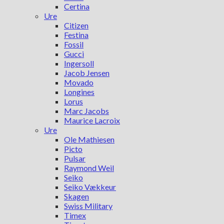
Certina
Ure
Citizen
Festina
Fossil
Gucci
Ingersoll
Jacob Jensen
Movado
Longines
Lorus
Marc Jacobs
Maurice Lacroix
Ure
Ole Mathiesen
Picto
Pulsar
Raymond Weil
Seiko
Seiko Vækkeur
Skagen
Swiss Military
Timex