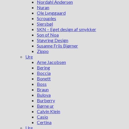
Nordahl Andersen
Nuran
Ole Lynggaard
Scrouples
Siersbøl
SKN – Eget design af smykker
Son of Noa
Støvring Design
Susanne Friis Bjørner
Zippo
Ure
Arne Jacobsen
Bering
Boccia
Bonett
Boss
Braun
Bulova
Burberry
Børne ur
Calvin Klein
Casio
Certina
Ure