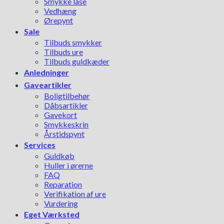
Smykke låse
Vedhæng
Ørepynt
Sale
Tilbuds smykker
Tilbuds ure
Tilbuds guldkæder
Anledninger
Gaveartikler
Boligtilbehør
Dåbsartikler
Gavekort
Smykkeskrin
Årstidspynt
Services
Guldkøb
Huller i ørerne
FAQ
Reparation
Verifikation af ure
Vurdering
Eget Værksted