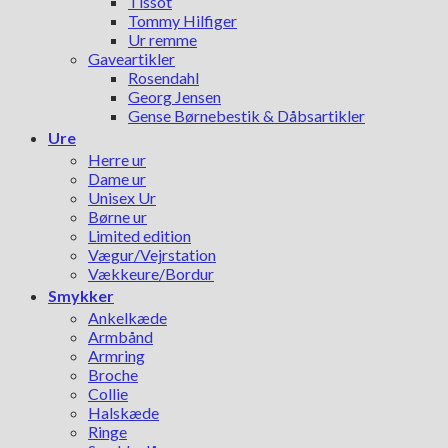
Tissot
Tommy Hilfiger
Ur remme
Gaveartikler
Rosendahl
Georg Jensen
Gense Børnebestik & Dåbsartikler
Ure
Herre ur
Dame ur
Unisex Ur
Børne ur
Limited edition
Vægur/Vejrstation
Vækkeure/Bordur
Smykker
Ankelkæde
Armbånd
Armring
Broche
Collie
Halskæde
Ringe