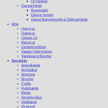
Ur remme
Gaveartikler
Rosendahl
Georg Jensen
Gense Børnebestik & Dåbsartikler
Ure
Herre ur
Dame ur
Unisex Ur
Børne ur
Limited edition
Vægur/Vejrstation
Vækkeure/Bordur
Smykker
Ankelkæde
Armbånd
Armring
Broche
Collie
Halskæde
Ringe
Smykke låse
Vedhæng
Ørepynt