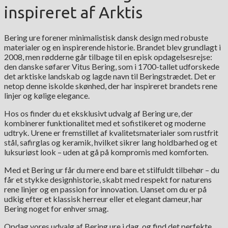
inspireret af Arktis
Bering ure forener minimalistisk dansk design med robuste
materialer og en inspirerende historie. Brandet blev grundlagt i
2008, men rødderne går tilbage til en episk opdagelsesrejse:
den danske søfarer Vitus Bering, som i 1700-tallet udforskede
det arktiske landskab og lagde navn til Beringstrædet. Det er
netop denne iskolde skønhed, der har inspireret brandets rene
linjer og kølige elegance.
Hos os finder du et eksklusivt udvalg af Bering ure, der
kombinerer funktionalitet med et sofistikeret og moderne
udtryk. Urene er fremstillet af kvalitetsmaterialer som rustfrit
stål, safirglas og keramik, hvilket sikrer lang holdbarhed og et
luksuriøst look – uden at gå på kompromis med komforten.
Med et Bering ur får du mere end bare et stilfuldt tilbehør – du
får et stykke designhistorie, skabt med respekt for naturens
rene linjer og en passion for innovation. Uanset om du er på
udkig efter et klassisk herreur eller et elegant dameur, har
Bering noget for enhver smag.
Opdag vores udvalg af Bering ure i dag, og find det perfekte