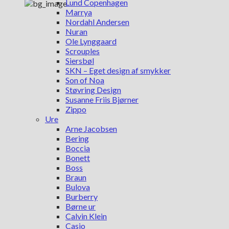
Lund Copenhagen
Marrya
Nordahl Andersen
Nuran
Ole Lynggaard
Scrouples
Siersbøl
SKN – Eget design af smykker
Son of Noa
Støvring Design
Susanne Friis Bjørner
Zippo
Ure
Arne Jacobsen
Bering
Boccia
Bonett
Boss
Braun
Bulova
Burberry
Børne ur
Calvin Klein
Casio