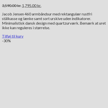
Den
Den
3,590.00
kr.
1,795.00
kr.
oprindelige
aktuelle
Jacob Jensen 460 armbåndsur med rektangulær rustfri
pris
pris
stålkasse og lænke samt sort urskive uden indikatorer.
var:
er:
Minimalistisk dansk design med quartzurværk. Bemærk at uret
3,590.00 kr..
1,795.00 kr..
ikke kan reguleres i størrelse.
Tilføj til kurv
-30%