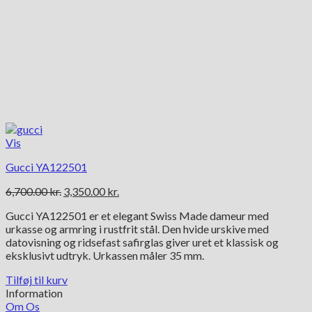
Vis
Gucci YA122501
Den
Den
6,700.00
kr.
3,350.00
kr.
oprindelige
aktuelle
Gucci YA122501 er et elegant Swiss Made dameur med
pris
pris
urkasse og armring i rustfrit stål. Den hvide urskive med
var:
er:
datovisning og ridsefast safirglas giver uret et klassisk og
6,700.00 kr..
3,350.00 kr..
eksklusivt udtryk. Urkassen måler 35 mm.
Tilføj til kurv
Information
Om Os