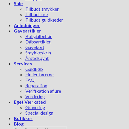
Sale
Tilbuds smykker
Tilbuds ure
Tilbuds guldkæder
Anledninger
Gaveartikler
Boligtilbehør
Dåbsartikler
Gavekort
Smykkeskrin
Årstidspynt
Services
Guldkøb
Huller i ørerne
FAQ
Reparation
Verifikation af ure
Vurdering
Eget Værksted
Gravering
Special design
Butikker
Blog
Søg