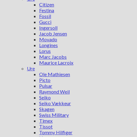
Citizen
Festina
Fossil
Gucci
Ingersoll
Jacob Jensen
Movado
Longines
Lorus
Marc Jacobs
Maurice Lacroix
Ure
Ole Mathiesen
Picto
Pulsar
Raymond Weil
Seiko
Seiko Vækkeur
Skagen
Swiss Military
Timex
Tissot
Tommy Hilfiger