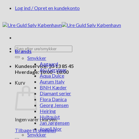
Fortsæt
Log ind / Opret en kundekonto
til
indhold
Søg
Brands
efter:
Smykker
Aagaard
Kundeservice: 33 13 85 45
AG Gerstner
Hverdage: 10:00 - 18:00
Aqua Dulce
Aurum Italy
Kurv
BNH Kæder
Diamant serier
Flora Danica
Georg Jensen
Heiring
Hultquist
Ingen varer i kurven.
Jan Jørgensen
Joanli Nor
Tilbage til shoppen
Smykker