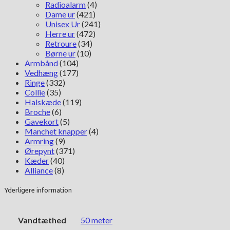
Radioalarm
(4)
Dame ur
(421)
Unisex Ur
(241)
Herre ur
(472)
Retroure
(34)
Børne ur
(10)
Armbånd
(104)
Vedhæng
(177)
Ringe
(332)
Collie
(35)
Halskæde
(119)
Broche
(6)
Gavekort
(5)
Manchet knapper
(4)
Armring
(9)
Ørepynt
(371)
Kæder
(40)
Alliance
(8)
Yderligere information
Vandtæthed
50 meter