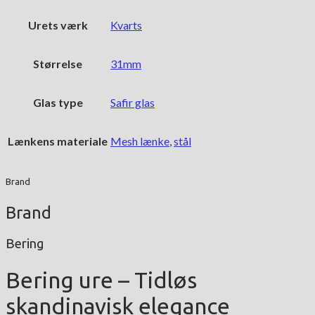
Urets værk
Kvarts
Størrelse
31mm
Glas type
Safir glas
Lænkens materiale
Mesh lænke
,
stål
Brand
Brand
Bering
Bering ure – Tidløs
skandinavisk elegance