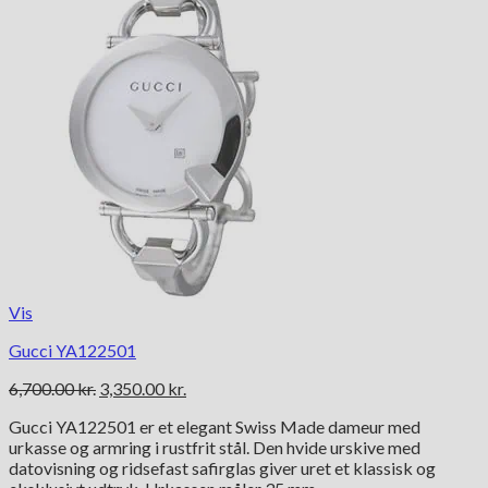
Vis
Gucci YA122501
Den
Den
6,700.00
kr.
3,350.00
kr.
oprindelige
aktuelle
Gucci YA122501 er et elegant Swiss Made dameur med
pris
pris
urkasse og armring i rustfrit stål. Den hvide urskive med
var:
er:
datovisning og ridsefast safirglas giver uret et klassisk og
6,700.00 kr..
3,350.00 kr..