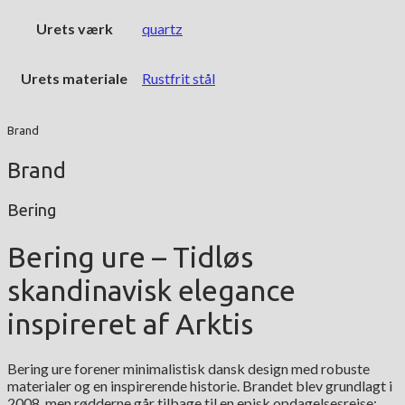
Urets værk
quartz
Urets materiale
Rustfrit stål
Brand
Brand
Bering
Bering ure – Tidløs
skandinavisk elegance
inspireret af Arktis
Bering ure forener minimalistisk dansk design med robuste
materialer og en inspirerende historie. Brandet blev grundlagt i
2008, men rødderne går tilbage til en episk opdagelsesrejse: