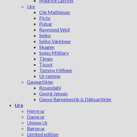
Maurice Lacroix
Ure
Ole Mathiesen
Picto
Pulsar
Raymond Weil
Seiko
Seiko Vækkeur
Skagen
Swiss Military
Timex
Tissot
Tommy Hilfiger
Ur remme
Gaveartikler
Rosendahl
Georg Jensen
Gense Børnebestik & Dåbsartikler
Ure
Herre ur
Dame ur
Unisex Ur
Børne ur
Limited edition