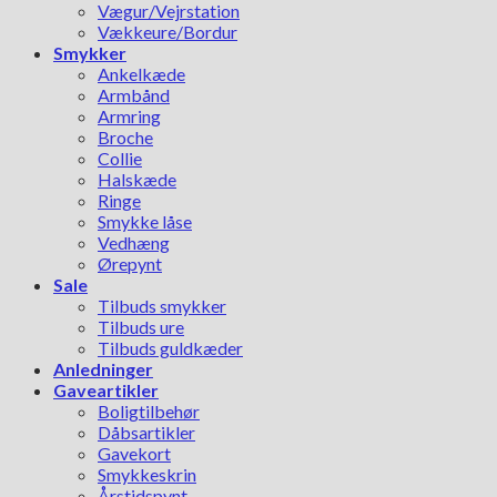
Vægur/Vejrstation
Vækkeure/Bordur
Smykker
Ankelkæde
Armbånd
Armring
Broche
Collie
Halskæde
Ringe
Smykke låse
Vedhæng
Ørepynt
Sale
Tilbuds smykker
Tilbuds ure
Tilbuds guldkæder
Anledninger
Gaveartikler
Boligtilbehør
Dåbsartikler
Gavekort
Smykkeskrin
Årstidspynt