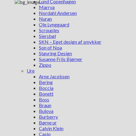
Lund Copenhagen
Marrya
Nordahl Andersen
Nuran
Ole Lynggaard
Scrouples
Siersbøl
SKN – Eget design af smykker
Son of Noa
Støvring Design
Susanne Friis Bjørner
Zippo
Ure
Arne Jacobsen
Bering
Boccia
Bonett
Boss
Braun
Bulova
Burberry
Børne ur
Calvin Klein
Casio