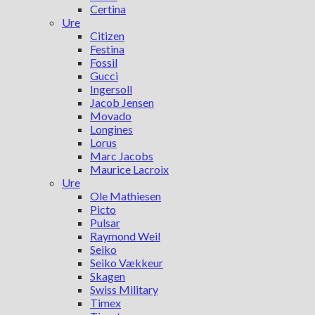
Certina
Ure
Citizen
Festina
Fossil
Gucci
Ingersoll
Jacob Jensen
Movado
Longines
Lorus
Marc Jacobs
Maurice Lacroix
Ure
Ole Mathiesen
Picto
Pulsar
Raymond Weil
Seiko
Seiko Vækkeur
Skagen
Swiss Military
Timex