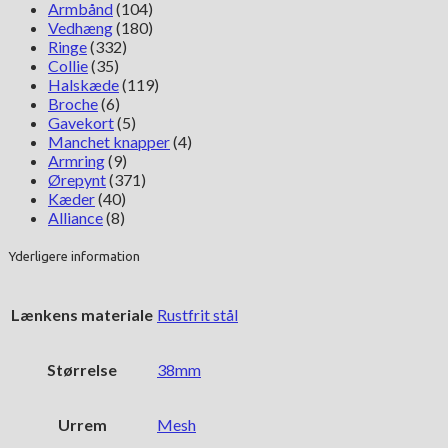
Armbånd
(104)
Vedhæng
(180)
Ringe
(332)
Collie
(35)
Halskæde
(119)
Broche
(6)
Gavekort
(5)
Manchet knapper
(4)
Armring
(9)
Ørepynt
(371)
Kæder
(40)
Alliance
(8)
Yderligere information
Lænkens materiale
Rustfrit stål
Størrelse
38mm
Urrem
Mesh