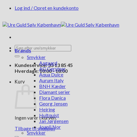
Fortsæt
Log ind / Opret en kundekonto
til
indhold
Søg
Brands
efter:
Smykker
Aagaard
Kundeservice: 33 13 85 45
AG Gerstner
Hverdage: 10:00 - 18:00
Aqua Dulce
Aurum Italy
Kurv
BNH Kæder
Diamant serier
Flora Danica
Georg Jensen
Heiring
Hultquist
Ingen varer i kurven.
Jan Jørgensen
Joanli Nor
Tilbage til shoppen
Smykker