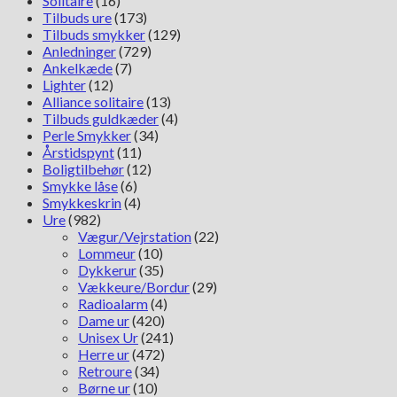
Solitaire
(16)
Tilbuds ure
(173)
Tilbuds smykker
(129)
Anledninger
(729)
Ankelkæde
(7)
Lighter
(12)
Alliance solitaire
(13)
Tilbuds guldkæder
(4)
Perle Smykker
(34)
Årstidspynt
(11)
Boligtilbehør
(12)
Smykke låse
(6)
Smykkeskrin
(4)
Ure
(982)
Vægur/Vejrstation
(22)
Lommeur
(10)
Dykkerur
(35)
Vækkeure/Bordur
(29)
Radioalarm
(4)
Dame ur
(420)
Unisex Ur
(241)
Herre ur
(472)
Retroure
(34)
Børne ur
(10)