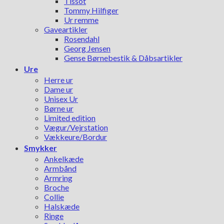
Tissot
Tommy Hilfiger
Ur remme
Gaveartikler
Rosendahl
Georg Jensen
Gense Børnebestik & Dåbsartikler
Ure
Herre ur
Dame ur
Unisex Ur
Børne ur
Limited edition
Vægur/Vejrstation
Vækkeure/Bordur
Smykker
Ankelkæde
Armbånd
Armring
Broche
Collie
Halskæde
Ringe