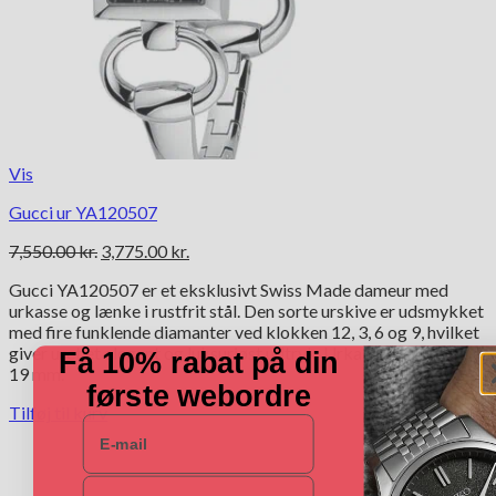
Vis
Gucci ur YA120507
Den
Den
7,550.00
kr.
3,775.00
kr.
oprindelige
aktuelle
Gucci YA120507 er et eksklusivt Swiss Made dameur med
pris
pris
urkasse og lænke i rustfrit stål. Den sorte urskive er udsmykket
var:
er:
med fire funklende diamanter ved klokken 12, 3, 6 og 9, hvilket
7,550.00 kr..
3,775.00 kr..
giver uret et elegant og luksuriøst udtryk. Urkassen måler 28 x
Få 10% rabat på din
19 mm.
første webordre
Tilføj til kurv
E-mail
Navn