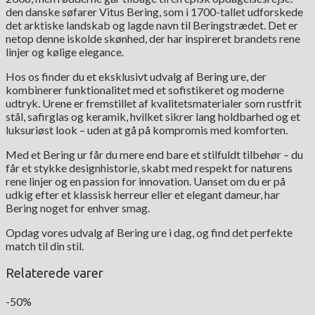
den danske søfarer Vitus Bering, som i 1700-tallet udforskede
det arktiske landskab og lagde navn til Beringstrædet. Det er
netop denne iskolde skønhed, der har inspireret brandets rene
linjer og kølige elegance.
Hos os finder du et eksklusivt udvalg af Bering ure, der
kombinerer funktionalitet med et sofistikeret og moderne
udtryk. Urene er fremstillet af kvalitetsmaterialer som rustfrit
stål, safirglas og keramik, hvilket sikrer lang holdbarhed og et
luksuriøst look – uden at gå på kompromis med komforten.
Med et Bering ur får du mere end bare et stilfuldt tilbehør – du
får et stykke designhistorie, skabt med respekt for naturens
rene linjer og en passion for innovation. Uanset om du er på
udkig efter et klassisk herreur eller et elegant dameur, har
Bering noget for enhver smag.
Opdag vores udvalg af Bering ure i dag, og find det perfekte
match til din stil.
Relaterede varer
-50%