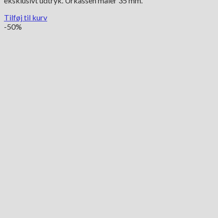
eksklusivt udtryk. Urkassen måler 35 mm.
Tilføj til kurv
-50%