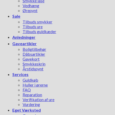
Smykke låse
Vedhæng
Ørepynt
Sale
Tilbuds smykker
Tilbuds ure
Tilbuds guldkæder
Anledninger
Gaveartikler
Boligtilbehør
Dåbsartikler
Gavekort
Smykkeskrin
Årstidspynt
Services
Guldkøb
Huller i ørerne
FAQ
Reparation
Verifikation af ure
Vurdering
Eget Værksted