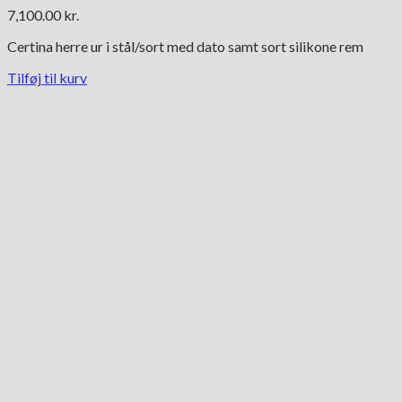
7,100.00
kr.
Certina herre ur i stål/sort med dato samt sort silikone rem
Tilføj til kurv