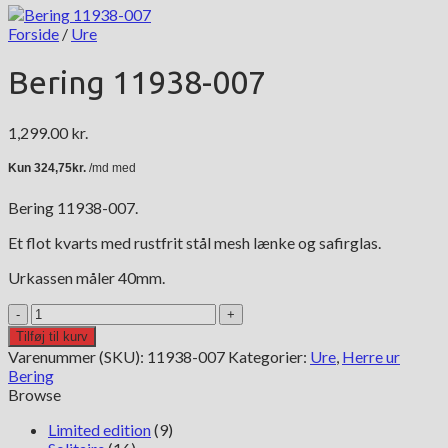
Forside
/
Ure
Bering 11938-007
1,299.00
kr.
Bering 11938-007.
Et flot kvarts med rustfrit stål mesh lænke og safirglas.
Urkassen måler 40mm.
Bering
11938-
Tilføj til kurv
007
Varenummer (SKU):
11938-007
Kategorier:
Ure
,
Herre ur
antal
Bering
Browse
Limited edition
(9)