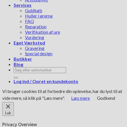
Services
Guldkøb
Huller i ørerne
FAQ
Reparation
Verifikation af ure
Vurdering
Eget Værksted
Gravering
Special design
Butikker
Blog
Søg
efter:
Log ind / Opret en kundekonto
Vi bruger cookies til at forbedre din oplevelse, har du lyst til at
vide mere, så klik på "Læs mere".
Læs mere
Godkend
Luk
Privacy Overview