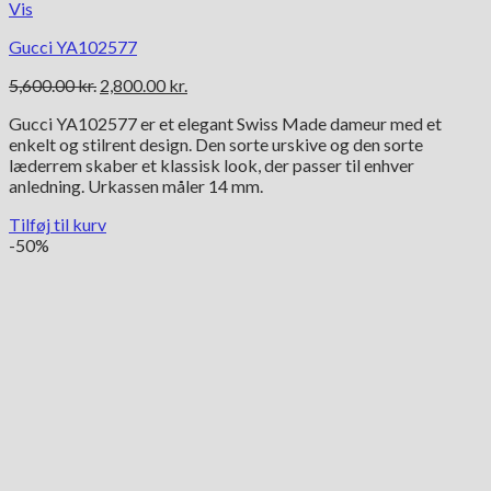
Vis
Gucci YA102577
Den
Den
5,600.00
kr.
2,800.00
kr.
oprindelige
aktuelle
Gucci YA102577 er et elegant Swiss Made dameur med et
pris
pris
enkelt og stilrent design. Den sorte urskive og den sorte
var:
er:
læderrem skaber et klassisk look, der passer til enhver
5,600.00 kr..
2,800.00 kr..
anledning. Urkassen måler 14 mm.
Tilføj til kurv
-50%