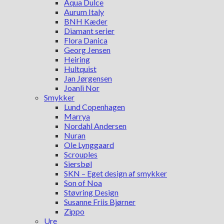
Aqua Dulce
Aurum Italy
BNH Kæder
Diamant serier
Flora Danica
Georg Jensen
Heiring
Hultquist
Jan Jørgensen
Joanli Nor
Smykker
Lund Copenhagen
Marrya
Nordahl Andersen
Nuran
Ole Lynggaard
Scrouples
Siersbøl
SKN – Eget design af smykker
Son of Noa
Støvring Design
Susanne Friis Bjørner
Zippo
Ure