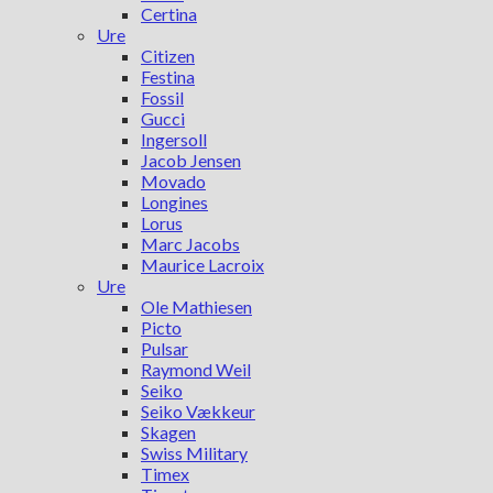
Certina
Ure
Citizen
Festina
Fossil
Gucci
Ingersoll
Jacob Jensen
Movado
Longines
Lorus
Marc Jacobs
Maurice Lacroix
Ure
Ole Mathiesen
Picto
Pulsar
Raymond Weil
Seiko
Seiko Vækkeur
Skagen
Swiss Military
Timex