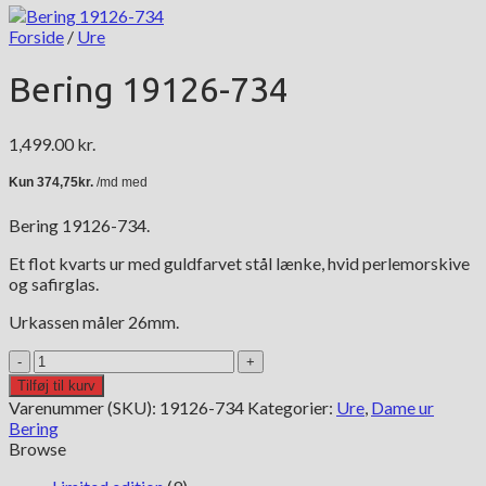
Forside
/
Ure
Bering 19126-734
1,499.00
kr.
Bering 19126-734.
Et flot kvarts ur med guldfarvet stål lænke, hvid perlemorskive
og safirglas.
Urkassen måler 26mm.
Bering
19126-
Tilføj til kurv
734
Varenummer (SKU):
19126-734
Kategorier:
Ure
,
Dame ur
antal
Bering
Browse