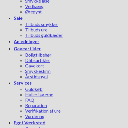
Smykke låse
Vedhæng
Ørepynt
Sale
Tilbuds smykker
Tilbuds ure
Tilbuds guldkæder
Anledninger
Gaveartikler
Boligtilbehør
Dåbsartikler
Gavekort
Smykkeskrin
Årstidspynt
Services
Guldkøb
Huller i ørerne
FAQ
Reparation
Verifikation af ure
Vurdering
Eget Værksted