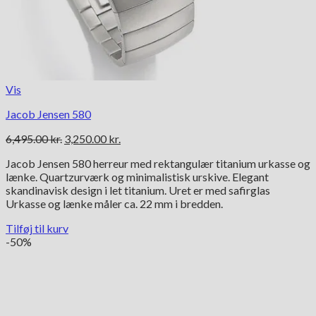
Vis
Jacob Jensen 580
Den
Den
6,495.00
kr.
3,250.00
kr.
oprindelige
aktuelle
Jacob Jensen 580 herreur med rektangulær titanium urkasse og
pris
pris
lænke. Quartzurværk og minimalistisk urskive. Elegant
var:
er:
skandinavisk design i let titanium. Uret er med safirglas
6,495.00 kr..
3,250.00 kr..
Urkasse og lænke måler ca. 22 mm i bredden.
Tilføj til kurv
-50%