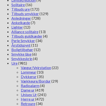
Limited edition
(9)
Solitaire
(16)
Tilbuds ure
(172)
Tilbuds smykker
(129)
Anledninger
(728)
Ankelkæde
(7)
Lighter
(12)
Alliance solitaire
(13)
Tilbuds guldkæder
(4)
Perle Smykker
(34)
Årstidspynt
(11)
Boligtilbehør
(12)
Smykke låse
(6)
Smykkeskrin
(4)
Ure
(981)
Vægur/Vejrstation
(22)
Lommeur
(10)
Dykkerur
(35)
Vækkeure/Bordur
(29)
Radioalarm
(4)
Dame ur
(419)
Unisex Ur
(241)
Herre ur
(472)
Retroure
(34)