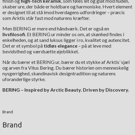
finish og
high-tech keramik
, som føles let og glat mod huden,
skaber ure, der både er holdbare og harmoniske. Hvert element
er designet til at stå imod hverdagens udfordringer – præcis
som Arktis står fast mod naturens kræfter.
Men BERING er mere end håndværk. Det er også en
livsfilosofi
. Et BERING ur minder os om, at skønhed findes i
enkelheden, og at sand luksus ligger i ro, kvalitet og autencitet.
Det er et symbol på
tidløs elegance
– på at leve med
bevidsthed og værdsætte øjeblikket.
Når du bærer et BERING ur, bærer du et stykke af Arktis’ sjæl
og arven fra Vitus Bering. Du bærer historien om menneskelig
nysgerrighed, skandinavisk designtradition og naturens
uforanderlige styrke.
BERING – Inspired by Arctic Beauty. Driven by Discovery.
Brand
Brand