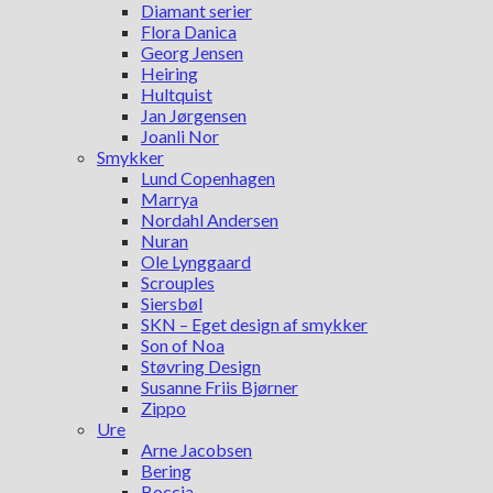
Diamant serier
Flora Danica
Georg Jensen
Heiring
Hultquist
Jan Jørgensen
Joanli Nor
Smykker
Lund Copenhagen
Marrya
Nordahl Andersen
Nuran
Ole Lynggaard
Scrouples
Siersbøl
SKN – Eget design af smykker
Son of Noa
Støvring Design
Susanne Friis Bjørner
Zippo
Ure
Arne Jacobsen
Bering
Boccia