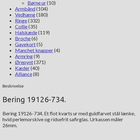
Børne ur
(10)
Armbånd
(104)
Vedhæng
(180)
Ringe
(332)
Collie
(35)
Halskæde
(119)
Broche
(6)
Gavekort
(5)
Manchet knapper
(4)
Armring
(9)
Ørepynt
(371)
Kæder
(40)
Alliance
(8)
Beskrivelse
Bering 19126-734.
Bering 19126-734. Et flot kvarts ur med guldfarvet stål lænke,
hvid perlemorskive og ridsefrit safirglas. Urkassen måler
26mm.