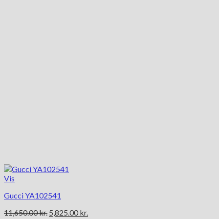
Vis
Gucci YA102541
Den
Den
11,650.00
kr.
5,825.00
kr.