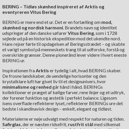
BERING – Tidløs skønhed inspireret af Arktis og
eventyreren Vitus Bering
BERING er mere end et ur. Det er en fortælling om
mod,
skønhed og nordisk harmoni
. Brandets navn og identitet
udspringer af den danske søfarer
Vitus Bering
, som i 1728
sejlede ud på en historisk ekspedition mod det ukendte nord.
Hans rejser førte til opdagelsen af Beringsstrædet – og skabte
et varigt symbol på menneskets trang til at udforske, forstå og
overskride grænser. Denne pionerånd lever videre i hvert eneste
BERING ur.
Inspirationen fra
Arktis
er tydelig i alt, hvad BERING skaber.
De frosne landskaber, de uendelige horisonter og den
krystalklare luft har givet liv til et designunivers, hvor
minimalisme og
renhed
går hånd i hånd. BERINGs
kollektioner er præget af kølige farver, rene linjer og et udtryk,
der forener funktion og æstetik i perfekt balance. Ligesom
isens overflade reflekterer lyset, reflekterer BERINGs ure det
bedste i skandinavisk design – enkelt, elegant og tidløst.
Materialerne er nøje udvalgt med respekt for naturen og tiden.
Safirglas
, der er næsten ridsefrit,
rustfrit stål
med silkemat