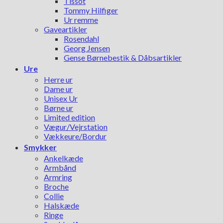
Tissot
Tommy Hilfiger
Ur remme
Gaveartikler
Rosendahl
Georg Jensen
Gense Børnebestik & Dåbsartikler
Ure
Herre ur
Dame ur
Unisex Ur
Børne ur
Limited edition
Vægur/Vejrstation
Vækkeure/Bordur
Smykker
Ankelkæde
Armbånd
Armring
Broche
Collie
Halskæde
Ringe