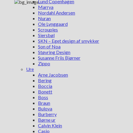
Lund Copenhagen
Marrya
Nordahl Andersen
Nuran
Ole Lynggaard
Scrouples
Siersbøl
SKN – Eget design af smykker
Son of Noa
Støvring Design
Susanne Friis Bjørner
Zippo
Ure
Arne Jacobsen
Bering
Boccia
Bonett
Boss
Braun
Bulova
Burberry
Børne ur
Calvin Klein
Casio