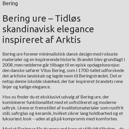
Bering
Bering ure – Tidløs
skandinavisk elegance
inspireret af Arktis
Bering ure forener minimalistisk dansk design med robuste
materialer og en inspirerende historie. Brandet blev grundlagt i
2008, men rødderne går tilbage til en episk opdagelsesrejse:
den danske søfarer Vitus Bering, som i 1700-tallet udforskede
det arktiske landskab og lagde navn til Beringstrædet. Det er
netop denne iskolde skønhed, der har inspireret brandets rene
linjer og kølige elegance.
Hos os finder du et eksklusivt udvalg af Bering ure, der
kombinerer funktionalitet med et sofistikeret og moderne
udtryk. Urene er fremstillet af kvalitetsmaterialer som rustfrit
stål, safirglas og keramik, hvilket sikrer lang holdbarhed og et
luksuriøst look – uden at gå på kompromis med komforten.
Med et Bering ur får du mere end bare et stilfuldt tilbehør – du