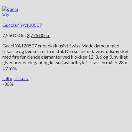
Vis
Gucci ur YA120507
Den
Den
7,550.00
kr.
3,775.00
kr.
oprindelige
aktuelle
Gucci YA120507 er et eksklusivt Swiss Made dameur med
pris
pris
urkasse og lænke i rustfrit stål. Den sorte urskive er udsmykket
var:
er:
med fire funklende diamanter ved klokken 12, 3, 6 og 9, hvilket
7,550.00 kr..
3,775.00 kr..
giver uret et elegant og luksuriøst udtryk. Urkassen måler 28 x
19 mm.
Tilføj til kurv
-30%