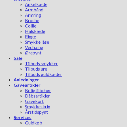
Ankelkæde
Armbånd
Armring
Broche
Collie
Halskæde
Ringe
Smykke låse
Vedhæng
Ørepynt
Sale
Tilbuds smykker
Tilbuds ure
Tilbuds guldkæder
Anledninger
Gaveartikler
Boligtilbehør
Dåbsartikler
Gavekort
Smykkeskrin
Årstidspynt
Services
Guldkøb