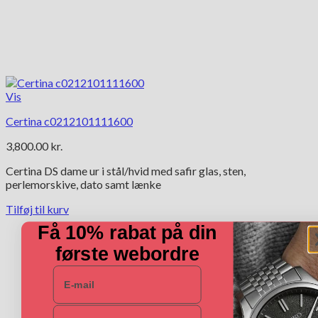
Vis
Certina c0212101111600
3,800.00
kr.
Certina DS dame ur i stål/hvid med safir glas, sten,
perlemorskive, dato samt lænke
Tilføj til kurv
Få 10% rabat på din
første webordre
E-mail
Navn