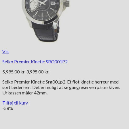
Vis
Seiko Premier Kinetic SRG001P2
Den
Den
5,995.00
kr.
3,995.00
kr.
oprindelige
aktuelle
Seiko Premier Kinetic Srg001p2. Et flot kinetic herreur med
pris
pris
sort læderrem. Det er muligt at se gangreserven på urskiven.
var:
er:
Urkassen måler 42mm.
5,995.00 kr..
3,995.00 kr..
Tilføj til kurv
-58%