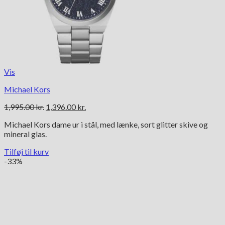
Vis
Michael Kors
Den
Den
1,995.00
kr.
1,396.00
kr.
oprindelige
aktuelle
Michael Kors dame ur i stål, med lænke, sort glitter skive og
pris
pris
mineral glas.
var:
er:
1,995.00 kr..
1,396.00 kr..
Tilføj til kurv
-33%