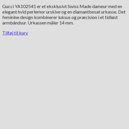
oprindelige
aktuelle
Gucci YA102541 er et eksklusivt Swiss Made dameur med en
pris
pris
elegant hvid perlemor urskive og en diamantbesat urkasse. Det
var:
er:
feminine design kombinerer luksus og præcision i et tidløst
11,650.00 kr..
5,825.00 kr..
armbåndsur. Urkassen måler 14 mm.
Tilføj til kurv