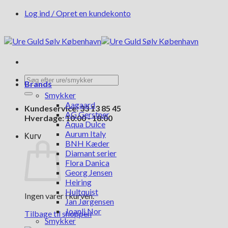
Fortsæt
Log ind / Opret en kundekonto
til
indhold
Søg
Brands
efter:
Smykker
Aagaard
Kundeservice: 33 13 85 45
AG Gerstner
Hverdage: 10:00 - 18:00
Aqua Dulce
Aurum Italy
Kurv
BNH Kæder
Diamant serier
Flora Danica
Georg Jensen
Heiring
Hultquist
Ingen varer i kurven.
Jan Jørgensen
Joanli Nor
Tilbage til shoppen
Smykker