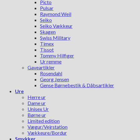
Picto
Pulsar
Raymond Weil
Seiko
Seiko Vækkeur
Skagen
Swiss Military
Timex
Tissot
Tommy Hilfiger
Ur remme
Gaveartikler
Rosendahl
Georg Jensen
Gense Børnebestik & Dåbsartikler
Ure
Herre ur
Dame ur
Unisex Ur
Børne ur
Limited edition
Vægur/Vejrstation
Vækkeure/Bordur
Smykker