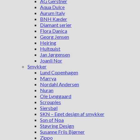
AG Gerstner
Aqua Dulce
Aurum Italy
BNH Kæder
Diamant serier
Flora Danica
Georg Jensen
Heiring
Hultquist
Jan Jørgensen
Joanli Nor
Smykker
Lund Copenhagen
Marrya
Nordahl Andersen
Nuran
Ole Lynggaard
Scrouples
Siersbøl
SKN – Eget design af smykker
Son of Noa
Støvring Design
Susanne Friis Bjørner
Zippo