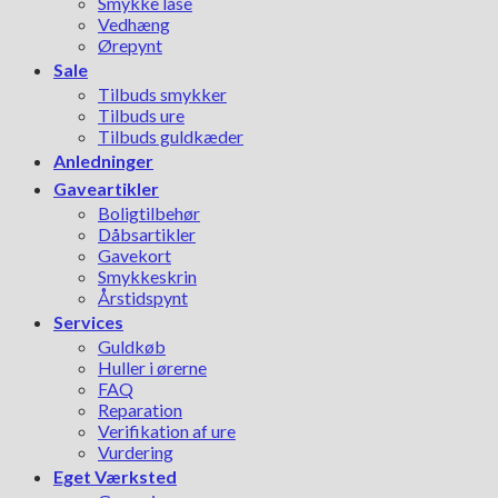
Smykke låse
Vedhæng
Ørepynt
Sale
Tilbuds smykker
Tilbuds ure
Tilbuds guldkæder
Anledninger
Gaveartikler
Boligtilbehør
Dåbsartikler
Gavekort
Smykkeskrin
Årstidspynt
Services
Guldkøb
Huller i ørerne
FAQ
Reparation
Verifikation af ure
Vurdering
Eget Værksted