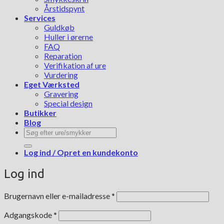
Årstidspynt
Services
Guldkøb
Huller i ørerne
FAQ
Reparation
Verifikation af ure
Vurdering
Eget Værksted
Gravering
Special design
Butikker
Blog
Søg
efter:
Log ind / Opret en kundekonto
Log ind
Påkrævet
Brugernavn eller e-mailadresse
*
Påkrævet
Adgangskode
*