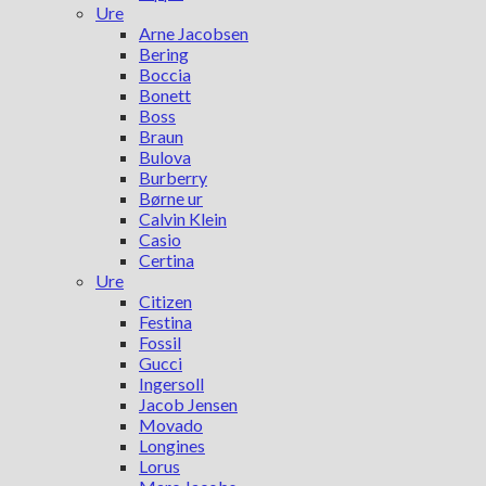
Ure
Arne Jacobsen
Bering
Boccia
Bonett
Boss
Braun
Bulova
Burberry
Børne ur
Calvin Klein
Casio
Certina
Ure
Citizen
Festina
Fossil
Gucci
Ingersoll
Jacob Jensen
Movado
Longines
Lorus