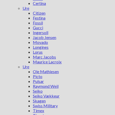
Certina
Ure
Citizen
Festina
Fossil
Gucci
Ingersoll
Jacob Jensen
Movado
Longines
Lorus
Marc Jacobs
Maurice Lacroix
Ure
Ole Mathiesen
Picto
Pulsar
Raymond Weil
Seiko
Seiko Vækkeur
Skagen
Swiss Military
Timex