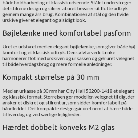
både holdbarhed og et klassisk udseende. Stålet understreger
det stilrene design og sikrer, at uret bevarer sit flotte udtryk
gennem mange års brug. Kombinationen af stål og den hvide
urskive giver et elegant og alsidigt look.
Bøjlelænke med komfortabel pasform
Uret er udstyret med en elegant bøjlelænke, som giver både høj
komfort og et klassisk udtryk. Den sølvfarvede lænke
harmonerer flot med urskiven og urkassen og gør uret velegnet
til både hverdagsbrug og mere formelle anledninger.
Kompakt størrelse på 30 mm
Med en urkasse på 30 mm har City Hall 53200-1418 et elegant
og klassisk format. Størrelsen gør modellen velegnet til dig, der
ønsker et diskret og stilrent ur, som sidder komfortabelt på
håndleddet. Det kompakte design gør uret nemt at bære både
til hverdag og ved særlige lejligheder.
Hærdet dobbelt konveks M2 glas