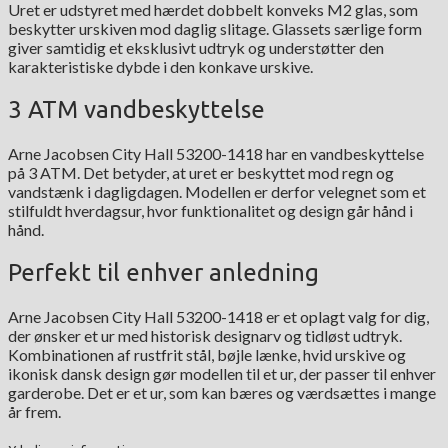
Uret er udstyret med hærdet dobbelt konveks M2 glas, som
beskytter urskiven mod daglig slitage. Glassets særlige form
giver samtidig et eksklusivt udtryk og understøtter den
karakteristiske dybde i den konkave urskive.
3 ATM vandbeskyttelse
Arne Jacobsen City Hall 53200-1418 har en vandbeskyttelse
på 3 ATM. Det betyder, at uret er beskyttet mod regn og
vandstænk i dagligdagen. Modellen er derfor velegnet som et
stilfuldt hverdagsur, hvor funktionalitet og design går hånd i
hånd.
Perfekt til enhver anledning
Arne Jacobsen City Hall 53200-1418 er et oplagt valg for dig,
der ønsker et ur med historisk designarv og tidløst udtryk.
Kombinationen af rustfrit stål, bøjle lænke, hvid urskive og
ikonisk dansk design gør modellen til et ur, der passer til enhver
garderobe. Det er et ur, som kan bæres og værdsættes i mange
år frem.