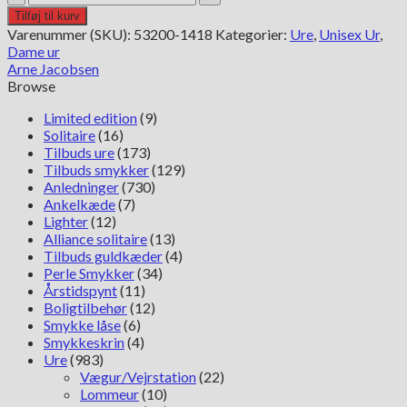
Jacobsen
Tilføj til kurv
City
Varenummer (SKU):
53200-1418
Kategorier:
Ure
,
Unisex Ur
,
Hall
Dame ur
53200-
Arne Jacobsen
1418
Browse
antal
Limited edition
(9)
Solitaire
(16)
Tilbuds ure
(173)
Tilbuds smykker
(129)
Anledninger
(730)
Ankelkæde
(7)
Lighter
(12)
Alliance solitaire
(13)
Tilbuds guldkæder
(4)
Perle Smykker
(34)
Årstidspynt
(11)
Boligtilbehør
(12)
Smykke låse
(6)
Smykkeskrin
(4)
Ure
(983)
Vægur/Vejrstation
(22)
Lommeur
(10)