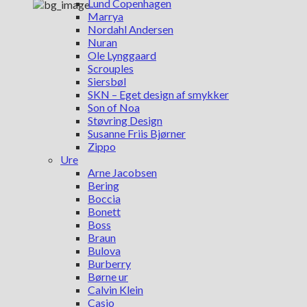
Lund Copenhagen
Marrya
Nordahl Andersen
Nuran
Ole Lynggaard
Scrouples
Siersbøl
SKN – Eget design af smykker
Son of Noa
Støvring Design
Susanne Friis Bjørner
Zippo
Ure
Arne Jacobsen
Bering
Boccia
Bonett
Boss
Braun
Bulova
Burberry
Børne ur
Calvin Klein
Casio