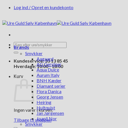
Fortsæt
Log ind / Opret en kundekonto
til
indhold
Søg
Brands
efter:
Smykker
Aagaard
Kundeservice: 33 13 85 45
AG Gerstner
Hverdage: 10:00 - 18:00
Aqua Dulce
Aurum Italy
Kurv
BNH Kæder
Diamant serier
Flora Danica
Georg Jensen
Heiring
Hultquist
Ingen varer i kurven.
Jan Jørgensen
Joanli Nor
Tilbage til shoppen
Smykker