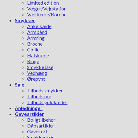
Limited edition
Vægur/Vejrstation
Vækkeure/Bordur
Smykker
Ankelkæde
Armbånd
Armring
Broche
Collie
Halskæde
Ringe
Smykke låse
Vedhæng
Ørepynt
Sale
Tilbuds smykker
Tilbuds ure
Tilbuds guldkæder
Anledninger
Gaveartikler
Boligtilbehør
Dåbsartikler
Gavekort
Smykkeskrin