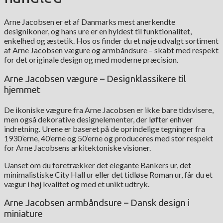
Arne Jacobsen er et af Danmarks mest anerkendte
designikoner, og hans ure er en hyldest til funktionalitet,
enkelhed og æstetik. Hos os finder du et nøje udvalgt sortiment
af Arne Jacobsen vægure og armbåndsure – skabt med respekt
for det originale design og med moderne præcision.
Arne Jacobsen vægure – Designklassikere til
hjemmet
De ikoniske vægure fra Arne Jacobsen er ikke bare tidsvisere,
men også dekorative designelementer, der løfter enhver
indretning. Urene er baseret på de oprindelige tegninger fra
1930’erne, 40’erne og 50’erne og produceres med stor respekt
for Arne Jacobsens arkitektoniske visioner.
Uanset om du foretrækker det elegante Bankers ur, det
minimalistiske City Hall ur eller det tidløse Roman ur, får du et
vægur i høj kvalitet og med et unikt udtryk.
Arne Jacobsen armbåndsure – Dansk design i
miniature