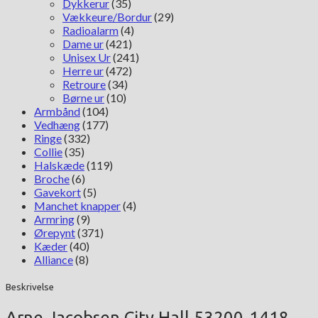
Dykkerur
(35)
Vækkeure/Bordur
(29)
Radioalarm
(4)
Dame ur
(421)
Unisex Ur
(241)
Herre ur
(472)
Retroure
(34)
Børne ur
(10)
Armbånd
(104)
Vedhæng
(177)
Ringe
(332)
Collie
(35)
Halskæde
(119)
Broche
(6)
Gavekort
(5)
Manchet knapper
(4)
Armring
(9)
Ørepynt
(371)
Kæder
(40)
Alliance
(8)
Beskrivelse
Arne Jacobsen City Hall 53200-1418