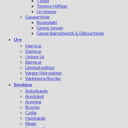
Tissot
Tommy Hilfiger
Ur remme
Gaveartikler
Rosendahl
Georg Jensen
Gense Børnebestik & Dåbsartikler
Ure
Herre ur
Dame ur
Unisex Ur
Børne ur
Limited edition
Vægur/Vejrstation
Vækkeure/Bordur
Smykker
Ankelkæde
Armbånd
Armring
Broche
Collie
Halskæde
Ringe