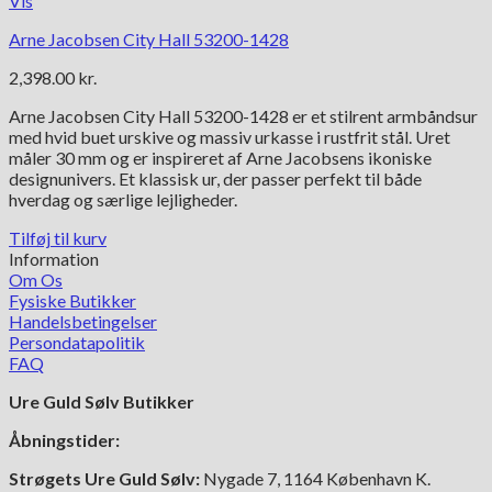
Vis
Arne Jacobsen City Hall 53200-1428
2,398.00
kr.
Arne Jacobsen City Hall 53200-1428 er et stilrent armbåndsur
med hvid buet urskive og massiv urkasse i rustfrit stål. Uret
måler 30 mm og er inspireret af Arne Jacobsens ikoniske
designunivers. Et klassisk ur, der passer perfekt til både
hverdag og særlige lejligheder.
Tilføj til kurv
Information
Om Os
Fysiske Butikker
Handelsbetingelser
Persondatapolitik
FAQ
Ure Guld Sølv Butikker
Åbningstider:
Strøgets Ure Guld Sølv:
Nygade 7, 1164 København K.