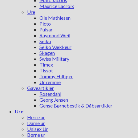
Marc Jacobs
Maurice Lacroix
Ure
Ole Mathiesen
Picto
Pulsar
Raymond Weil
Seiko
Seiko Vækkeur
Skagen
Swiss Military
Timex
Tissot
Tommy Hilfiger
Ur remme
Gaveartikler
Rosendahl
Georg Jensen
Gense Børnebestik & Dåbsartikler
Ure
Herre ur
Dame ur
Unisex Ur
Børne ur