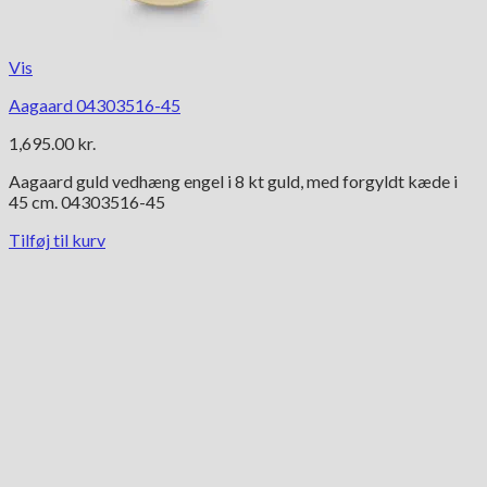
Vis
Aagaard 04303516-45
1,695.00
kr.
Aagaard guld vedhæng engel i 8 kt guld, med forgyldt kæde i
45 cm. 04303516-45
Tilføj til kurv