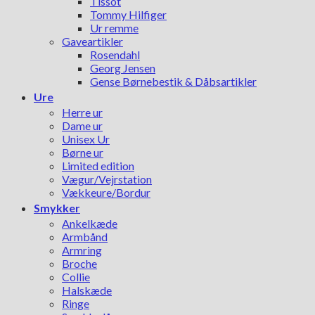
Tissot
Tommy Hilfiger
Ur remme
Gaveartikler
Rosendahl
Georg Jensen
Gense Børnebestik & Dåbsartikler
Ure
Herre ur
Dame ur
Unisex Ur
Børne ur
Limited edition
Vægur/Vejrstation
Vækkeure/Bordur
Smykker
Ankelkæde
Armbånd
Armring
Broche
Collie
Halskæde
Ringe