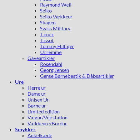
Raymond Weil
Seiko
Seiko Vækkeur
Skagen
Swiss Military
Timex
Tissot
Tommy Hilfiger
Ur remme
Gaveartikler
Rosendahl
Georg Jensen
Gense Børnebestik & Dåbsartikler
Ure
Herre ur
Dame ur
Unisex Ur
Børne ur
Limited edition
Vægur/Vejrstation
Vækkeure/Bordur
Smykker
Ankelkæde