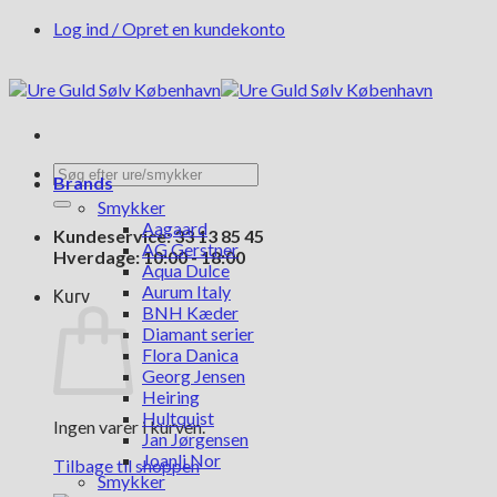
Fortsæt
Log ind / Opret en kundekonto
til
indhold
Søg
Brands
efter:
Smykker
Aagaard
Kundeservice: 33 13 85 45
AG Gerstner
Hverdage: 10:00 - 18:00
Aqua Dulce
Aurum Italy
Kurv
BNH Kæder
Diamant serier
Flora Danica
Georg Jensen
Heiring
Hultquist
Ingen varer i kurven.
Jan Jørgensen
Joanli Nor
Tilbage til shoppen
Smykker