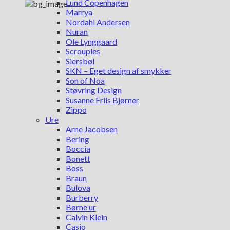
Lund Copenhagen
Marrya
Nordahl Andersen
Nuran
Ole Lynggaard
Scrouples
Siersbøl
SKN – Eget design af smykker
Son of Noa
Støvring Design
Susanne Friis Bjørner
Zippo
Ure
Arne Jacobsen
Bering
Boccia
Bonett
Boss
Braun
Bulova
Burberry
Børne ur
Calvin Klein
Casio