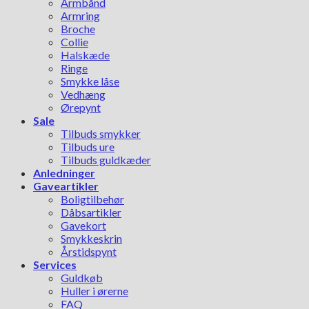
Armbånd
Armring
Broche
Collie
Halskæde
Ringe
Smykke låse
Vedhæng
Ørepynt
Sale
Tilbuds smykker
Tilbuds ure
Tilbuds guldkæder
Anledninger
Gaveartikler
Boligtilbehør
Dåbsartikler
Gavekort
Smykkeskrin
Årstidspynt
Services
Guldkøb
Huller i ørerne
FAQ