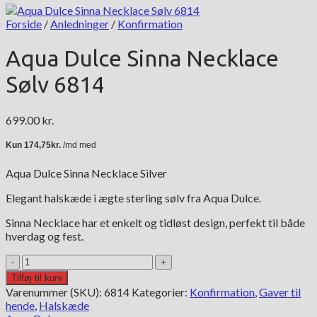
Forside
/
Anledninger
/
Konfirmation
Aqua Dulce Sinna Necklace
Sølv 6814
699.00
kr.
Aqua Dulce Sinna Necklace Silver
Elegant halskæde i ægte sterling sølv fra Aqua Dulce.
Sinna Necklace har et enkelt og tidløst design, perfekt til både
hverdag og fest.
Aqua
Dulce
Tilføj til kurv
Sinna
Varenummer (SKU):
6814
Kategorier:
Konfirmation
,
Gaver til
Necklace
hende
,
Halskæde
Sølv