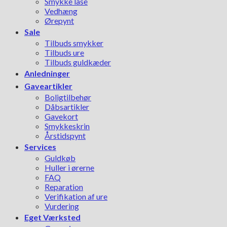
Smykke låse
Vedhæng
Ørepynt
Sale
Tilbuds smykker
Tilbuds ure
Tilbuds guldkæder
Anledninger
Gaveartikler
Boligtilbehør
Dåbsartikler
Gavekort
Smykkeskrin
Årstidspynt
Services
Guldkøb
Huller i ørerne
FAQ
Reparation
Verifikation af ure
Vurdering
Eget Værksted