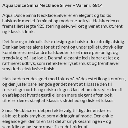
Aqua Dulce Sinna Necklace Silver – Varenr. 6814
Aqua Dulce Sinna Necklace Silver er en elegant og tidløs
halskæde med et feminint og moderne udtryk. Halskæden er
fremstillet i ægte 925 sterling sølv, hvilket giver et smukt, rent
og klassisk look.
Det fine og minimalistiske design gør halskæden utrolig alsidig.
Den kan bæres alene for et stilrent og underspillet udtryk eller
kombineres med andre halskæder for et mere personligt og
trendy lag-på-lag look. De små, elegante led skaber et let og
raffineret udtryk, som reflekterer lyset smukt og fremhæver
smykkets eksklusive finish.
Halskæden er designet med fokus på både æstetik og komfort,
og den justerbare længde gør det nemt at tilpasse den til
forskellige outfits og udskæringer. Uanset om du styler den til
en afslappet hverdagsstil eller en mere elegant aftenlook,
tilfører den et strejf af klassisk skønhed og diskret luksus.
Sinna Necklace er det perfekte valg til dig, der ønsker et
alsidigt basis-smykke, som aldrig går af mode. Den enkle
elegance gør den til en fast del af smykkesamlingen – og
samtidig oplagt som gave til en, du holder af.