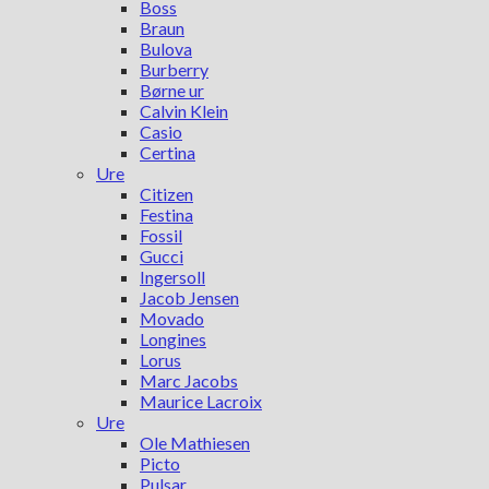
Boss
Braun
Bulova
Burberry
Børne ur
Calvin Klein
Casio
Certina
Ure
Citizen
Festina
Fossil
Gucci
Ingersoll
Jacob Jensen
Movado
Longines
Lorus
Marc Jacobs
Maurice Lacroix
Ure
Ole Mathiesen
Picto
Pulsar