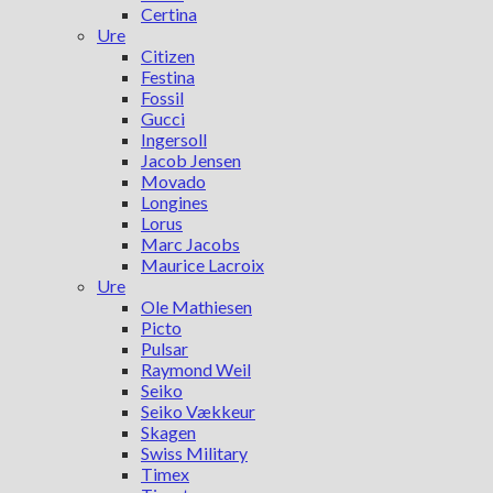
Certina
Ure
Citizen
Festina
Fossil
Gucci
Ingersoll
Jacob Jensen
Movado
Longines
Lorus
Marc Jacobs
Maurice Lacroix
Ure
Ole Mathiesen
Picto
Pulsar
Raymond Weil
Seiko
Seiko Vækkeur
Skagen
Swiss Military
Timex