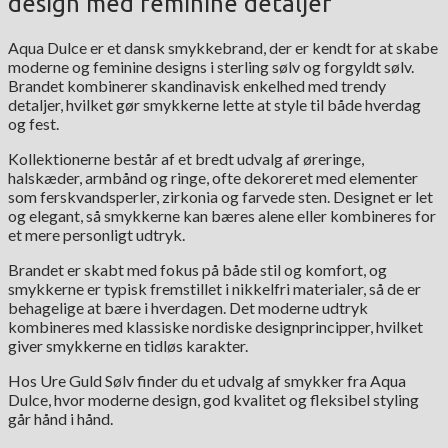
design med feminine detaljer
Aqua Dulce er et dansk smykkebrand, der er kendt for at skabe
moderne og feminine designs i sterling sølv og forgyldt sølv.
Brandet kombinerer skandinavisk enkelhed med trendy
detaljer, hvilket gør smykkerne lette at style til både hverdag
og fest.
Kollektionerne består af et bredt udvalg af øreringe,
halskæder, armbånd og ringe, ofte dekoreret med elementer
som ferskvandsperler, zirkonia og farvede sten. Designet er let
og elegant, så smykkerne kan bæres alene eller kombineres for
et mere personligt udtryk.
Brandet er skabt med fokus på både stil og komfort, og
smykkerne er typisk fremstillet i nikkelfri materialer, så de er
behagelige at bære i hverdagen. Det moderne udtryk
kombineres med klassiske nordiske designprincipper, hvilket
giver smykkerne en tidløs karakter.
Hos Ure Guld Sølv finder du et udvalg af smykker fra Aqua
Dulce, hvor moderne design, god kvalitet og fleksibel styling
går hånd i hånd.