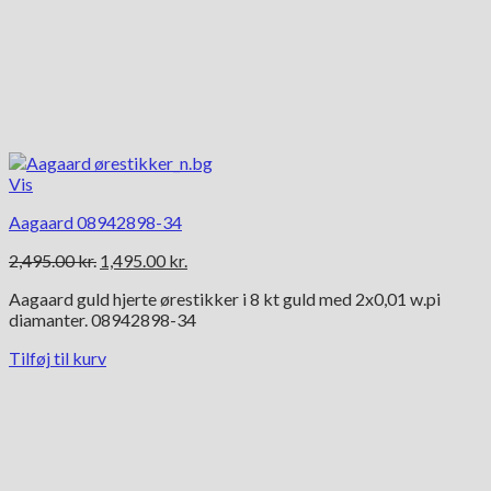
Vis
Aagaard 08942898-34
Den
Den
2,495.00
kr.
1,495.00
kr.
oprindelige
aktuelle
Aagaard guld hjerte ørestikker i 8 kt guld med 2x0,01 w.pi
pris
pris
diamanter. 08942898-34
var:
er:
2,495.00 kr..
1,495.00 kr..
Tilføj til kurv