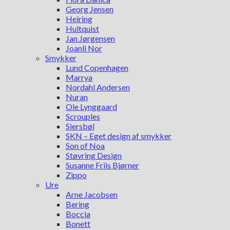
Georg Jensen
Heiring
Hultquist
Jan Jørgensen
Joanli Nor
Smykker
Lund Copenhagen
Marrya
Nordahl Andersen
Nuran
Ole Lynggaard
Scrouples
Siersbøl
SKN – Eget design af smykker
Son of Noa
Støvring Design
Susanne Friis Bjørner
Zippo
Ure
Arne Jacobsen
Bering
Boccia
Bonett