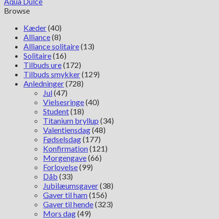
Aqua Dulce
6814
Browse
antal
Kæder
(40)
Alliance
(8)
Alliance solitaire
(13)
Solitaire
(16)
Tilbuds ure
(172)
Tilbuds smykker
(129)
Anledninger
(728)
Jul
(47)
Vielsesringe
(40)
Student
(18)
Titanium bryllup
(34)
Valentiensdag
(48)
Fødselsdag
(177)
Konfirmation
(121)
Morgengave
(66)
Forlovelse
(99)
Dåb
(33)
Jubilæumsgaver
(38)
Gaver til ham
(156)
Gaver til hende
(323)
Mors dag
(49)