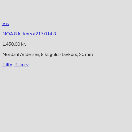
Vis
NOA 8 kt kors a217 014 3
1,450.00
kr.
Nordahl Andersen, 8 kt guld stavkors, 20 mm
Tilføj til kurv