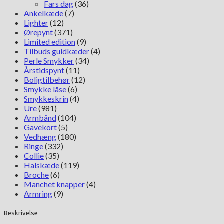
Fars dag
(36)
Ankelkæde
(7)
Lighter
(12)
Ørepynt
(371)
Limited edition
(9)
Tilbuds guldkæder
(4)
Perle Smykker
(34)
Årstidspynt
(11)
Boligtilbehør
(12)
Smykke låse
(6)
Smykkeskrin
(4)
Ure
(981)
Armbånd
(104)
Gavekort
(5)
Vedhæng
(180)
Ringe
(332)
Collie
(35)
Halskæde
(119)
Broche
(6)
Manchet knapper
(4)
Armring
(9)
Beskrivelse