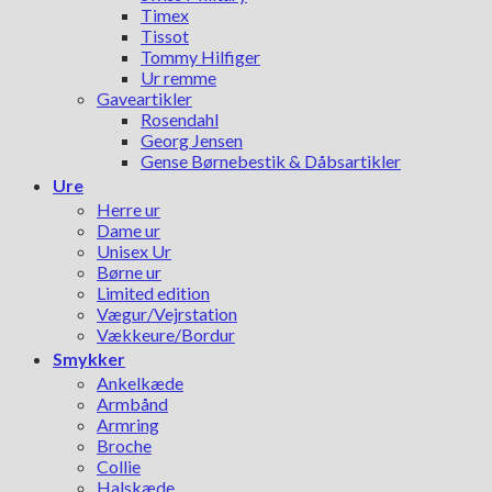
Timex
Tissot
Tommy Hilfiger
Ur remme
Gaveartikler
Rosendahl
Georg Jensen
Gense Børnebestik & Dåbsartikler
Ure
Herre ur
Dame ur
Unisex Ur
Børne ur
Limited edition
Vægur/Vejrstation
Vækkeure/Bordur
Smykker
Ankelkæde
Armbånd
Armring
Broche
Collie
Halskæde