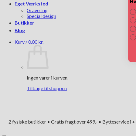
Hv
Eget Værksted
Gravering
Special design
Butikker
Blog
Kurv /
0.00
kr.
Ingen varer i kurven.
Tilbage til shoppen
2 fysiske butikker • Gratis fragt over 499,- • Bytteservice i 