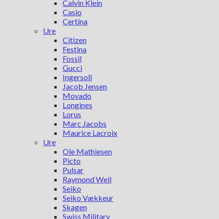
Calvin Klein
Casio
Certina
Ure
Citizen
Festina
Fossil
Gucci
Ingersoll
Jacob Jensen
Movado
Longines
Lorus
Marc Jacobs
Maurice Lacroix
Ure
Ole Mathiesen
Picto
Pulsar
Raymond Weil
Seiko
Seiko Vækkeur
Skagen
Swiss Military