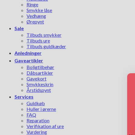
Ringe
Smykke låse
Vedhæng
Ørepynt
Sale
Tilbuds smykker
Tilbuds ure
Tilbuds guldkæder
Anledninger
Gaveartikler
Boligtilbehør
Dåbsartikler
Gavekort
Smykkeskrin
Årstidspynt
Services
Guldkøb
Huller i ørerne
FAQ
Reparation
Verifikation af ure
Vurdering