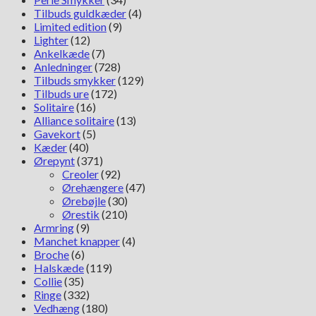
Tilbuds guldkæder
(4)
Limited edition
(9)
Lighter
(12)
Ankelkæde
(7)
Anledninger
(728)
Tilbuds smykker
(129)
Tilbuds ure
(172)
Solitaire
(16)
Alliance solitaire
(13)
Gavekort
(5)
Kæder
(40)
Ørepynt
(371)
Creoler
(92)
Ørehængere
(47)
Ørebøjle
(30)
Ørestik
(210)
Armring
(9)
Manchet knapper
(4)
Broche
(6)
Halskæde
(119)
Collie
(35)
Ringe
(332)
Vedhæng
(180)