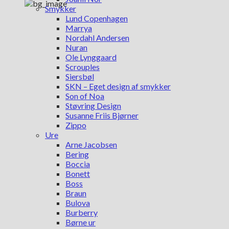
Smykker
Lund Copenhagen
Marrya
Nordahl Andersen
Nuran
Ole Lynggaard
Scrouples
Siersbøl
SKN – Eget design af smykker
Son of Noa
Støvring Design
Susanne Friis Bjørner
Zippo
Ure
Arne Jacobsen
Bering
Boccia
Bonett
Boss
Braun
Bulova
Burberry
Børne ur