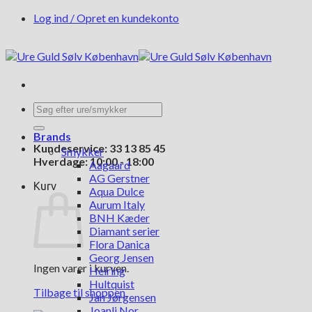
Fortsæt
Log ind / Opret en kundekonto
til
indhold
Søg
efter:
Brands
Kundeservice: 33 13 85 45
Smykker
Hverdage: 10:00 - 18:00
Aagaard
AG Gerstner
Kurv
Aqua Dulce
Aurum Italy
BNH Kæder
Diamant serier
Flora Danica
Georg Jensen
Ingen varer i kurven.
Heiring
Hultquist
Tilbage til shoppen
Jan Jørgensen
Joanli Nor