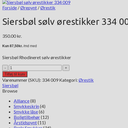
Forside
/
Ørepynt
/
Ørestik
Siersbøl sølv ørestikker 334 0
350.00
kr.
Siersbøl Rhodineret sølv ørestikker
Siersbøl
sølv
Tilføj til kurv
ørestikker
Varenummer (SKU):
334 009
Kategori:
Ørestik
334
Siersbøl
009
Browse
antal
Alliance
(8)
Smykkeskrin
(4)
Smykke låse
(6)
Boligtilbehør
(12)
Årstidspynt
(11)
Perle Smykker
(34)