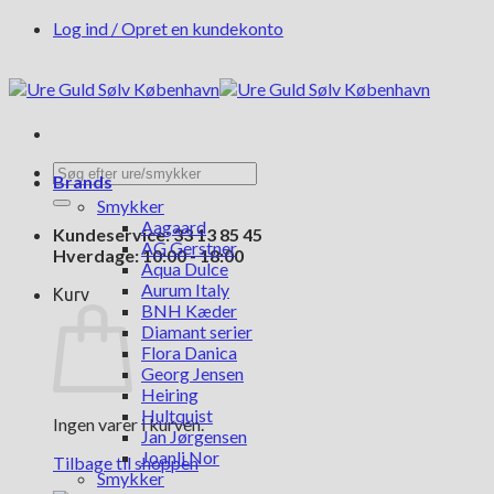
Fortsæt
Log ind / Opret en kundekonto
til
indhold
Søg
Brands
efter:
Smykker
Aagaard
Kundeservice: 33 13 85 45
AG Gerstner
Hverdage: 10:00 - 18:00
Aqua Dulce
Aurum Italy
Kurv
BNH Kæder
Diamant serier
Flora Danica
Georg Jensen
Heiring
Hultquist
Ingen varer i kurven.
Jan Jørgensen
Joanli Nor
Tilbage til shoppen
Smykker