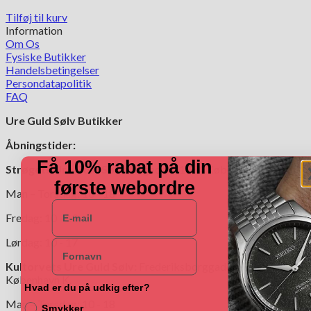
Tilføj til kurv
Information
Om Os
Fysiske Butikker
Handelsbetingelser
Persondatapolitik
FAQ
Ure Guld Sølv Butikker
Åbningstider:
Få 10% rabat på din
Strøgets Ure Guld Sølv:
Nygade 7, 1164 København K.
første webordre
Man – Torsdag: 10 - 18
E-mail
Fredag: 10 - 19
Lørdag: 10 - 17
Navn
Kultorvets Ure Guld Sølv:
Frederiksborggade 4,1360
København K.
Hvad er du på udkig efter?
Man – Torsdag: 10 - 18
Smykker