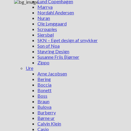
Lund Copenhagen
Marrya
Nordahl Andersen
Nuran
Ole Lynggaard
Scrouples
Siersbøl
SKN – Eget design af smykker
Son of Noa
Støvring Design
Susanne Friis Bjørner
Zippo
Ure
Arne Jacobsen
Bering
Boccia
Bonett
Boss
Braun
Bulova
Burberry
Børne ur
Calvin Klein
Casio