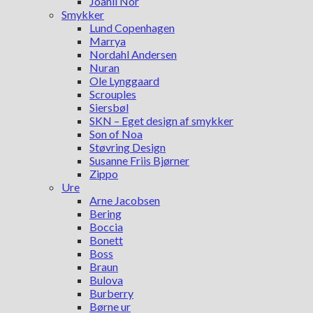
Joanli Nor
Smykker
Lund Copenhagen
Marrya
Nordahl Andersen
Nuran
Ole Lynggaard
Scrouples
Siersbøl
SKN – Eget design af smykker
Son of Noa
Støvring Design
Susanne Friis Bjørner
Zippo
Ure
Arne Jacobsen
Bering
Boccia
Bonett
Boss
Braun
Bulova
Burberry
Børne ur