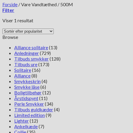
Forside
/
Vare Vandtæthed
/
500M
Filter
Viser 1 resultat
Browse
Alliance solitaire
(13)
Anledninger
(729)
Tilbuds smykker
(128)
Tilbuds ure
(173)
Solitaire
(16)
Alliance
(8)
Smykkeskrin
(4)
Smykke låse
(6)
Boligtilbehør
(12)
Årstidspynt
(11)
Perle Smykker
(34)
Tilbuds guldkæder
(4)
Limited edition
(9)
Lighter
(12)
Ankelkæde
(7)
Collie
(35)