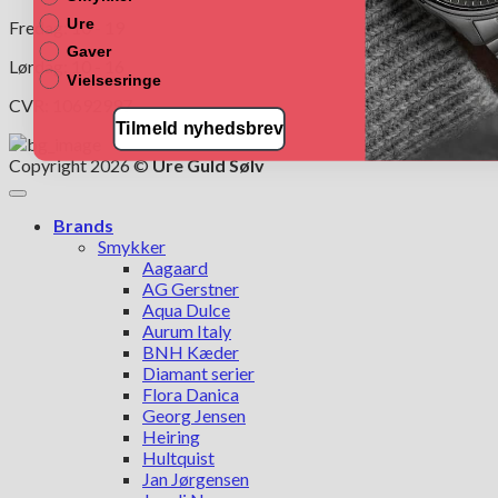
Ure
Fredag: 10 - 19
Gaver
Lørdag: 10 - 16
Vielsesringe
CVR: 10692997
Tilmeld nyhedsbrev
Copyright 2026 ©
Ure Guld Sølv
Brands
Smykker
Aagaard
AG Gerstner
Aqua Dulce
Aurum Italy
BNH Kæder
Diamant serier
Flora Danica
Georg Jensen
Heiring
Hultquist
Jan Jørgensen