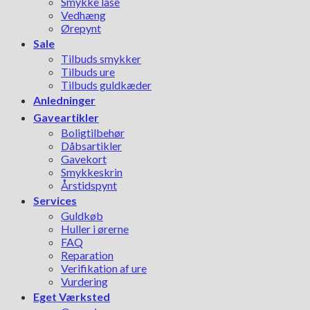
Smykke låse
Vedhæng
Ørepynt
Sale
Tilbuds smykker
Tilbuds ure
Tilbuds guldkæder
Anledninger
Gaveartikler
Boligtilbehør
Dåbsartikler
Gavekort
Smykkeskrin
Årstidspynt
Services
Guldkøb
Huller i ørerne
FAQ
Reparation
Verifikation af ure
Vurdering
Eget Værksted