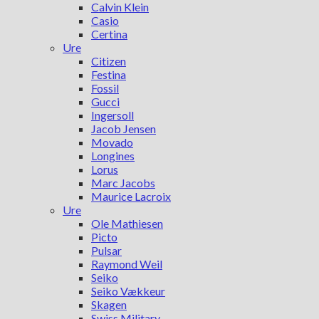
Calvin Klein
Casio
Certina
Ure
Citizen
Festina
Fossil
Gucci
Ingersoll
Jacob Jensen
Movado
Longines
Lorus
Marc Jacobs
Maurice Lacroix
Ure
Ole Mathiesen
Picto
Pulsar
Raymond Weil
Seiko
Seiko Vækkeur
Skagen
Swiss Military