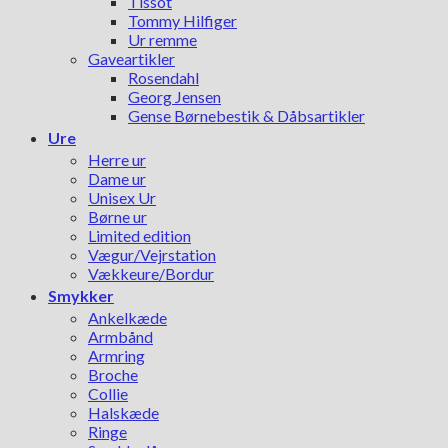
Tissot
Tommy Hilfiger
Ur remme
Gaveartikler
Rosendahl
Georg Jensen
Gense Børnebestik & Dåbsartikler
Ure
Herre ur
Dame ur
Unisex Ur
Børne ur
Limited edition
Vægur/Vejrstation
Vækkeure/Bordur
Smykker
Ankelkæde
Armbånd
Armring
Broche
Collie
Halskæde
Ringe