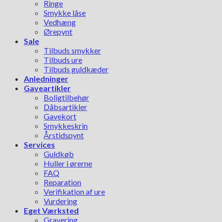
Ringe
Smykke låse
Vedhæng
Ørepynt
Sale
Tilbuds smykker
Tilbuds ure
Tilbuds guldkæder
Anledninger
Gaveartikler
Boligtilbehør
Dåbsartikler
Gavekort
Smykkeskrin
Årstidspynt
Services
Guldkøb
Huller i ørerne
FAQ
Reparation
Verifikation af ure
Vurdering
Eget Værksted
Gravering