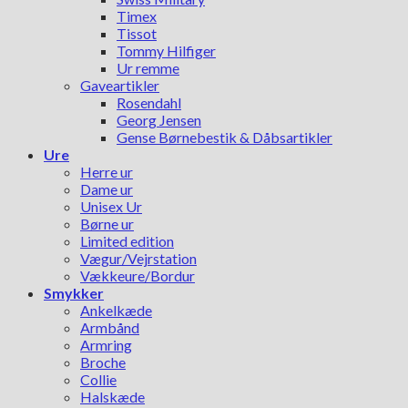
Timex
Tissot
Tommy Hilfiger
Ur remme
Gaveartikler
Rosendahl
Georg Jensen
Gense Børnebestik & Dåbsartikler
Ure
Herre ur
Dame ur
Unisex Ur
Børne ur
Limited edition
Vægur/Vejrstation
Vækkeure/Bordur
Smykker
Ankelkæde
Armbånd
Armring
Broche
Collie
Halskæde