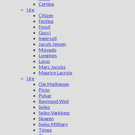
Certina
Ure
Citizen
Festina
Fossil
Gucci
Ingersoll
Jacob Jensen
Movado
Longines
Lorus
Marc Jacobs
Maurice Lacroix
Ure
Ole Mathiesen
Picto
Pulsar
Raymond Weil
Seiko
Seiko Vækkeur
Skagen
Swiss Military
Timex